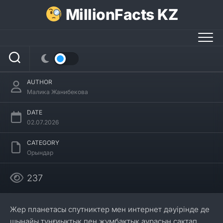
Skip
MillionFacts KZ
to
content
Камчатка түбегі туралы 30 қызықты
мәліметтер
AUTHOR
Малика Жанибекова
DATE
02.07.2026
CATEGORY
Орындар
237
Жер планетасы спутниктер мен интернет дәуірінде де
шынайы тұңғиықтық пен жұмбақтық аурасын сақтап