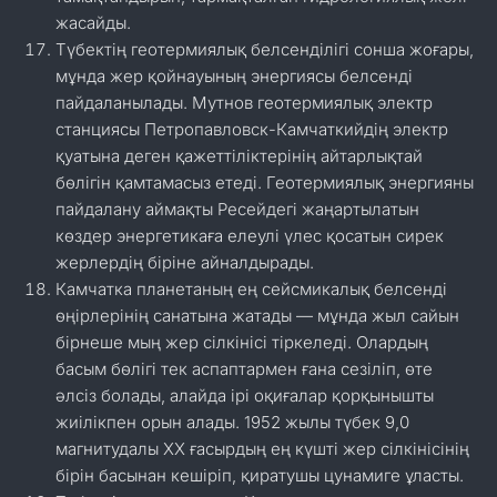
жасайды.
Түбектің геотермиялық белсенділігі сонша жоғары,
мұнда жер қойнауының энергиясы белсенді
пайдаланылады. Мутнов геотермиялық электр
станциясы Петропавловск-Камчаткийдің электр
қуатына деген қажеттіліктерінің айтарлықтай
бөлігін қамтамасыз етеді. Геотермиялық энергияны
пайдалану аймақты Ресейдегі жаңартылатын
көздер энергетикаға елеулі үлес қосатын сирек
жерлердің біріне айналдырады.
Камчатка планетаның ең сейсмикалық белсенді
өңірлерінің санатына жатады — мұнда жыл сайын
бірнеше мың жер сілкінісі тіркеледі. Олардың
басым бөлігі тек аспаптармен ғана сезіліп, өте
әлсіз болады, алайда ірі оқиғалар қорқынышты
жиілікпен орын алады. 1952 жылы түбек 9,0
магнитудалы XX ғасырдың ең күшті жер сілкінісінің
бірін басынан кешіріп, қиратушы цунамиге ұласты.