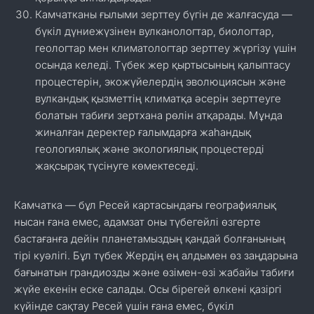
Камчатканы ғылыми зерттеу бүгін де жалғасуда —
бүкіл дүниежүзінен вулканологтар, биологтар,
геологтар мен климатологтар зерттеу жүргізу үшін
осында келеді. Түбек жер қыртысының қалыптасу
процестерін, экожүйелердің эволюциясын және
вулкандық қызметтің климатқа әсерін зерттеуге
болатын табиғи зертхана рөлін атқарады. Мұнда
жиналған деректер ғалымдарға жаһандық
геологиялық және экологиялық процестерді
жақсырақ түсінуге көмектеседі.
Камчатка — бұл Ресей картасындағы географиялық
нысан ғана емес, адамзат оны түбегейлі өзгерте
бастағанға дейін планетамыздың қандай болғанының
тірі куәлігі. Бұл түбек Жердің ең алдымен өз заңдарына
бағынатын грандиозды және өзімен-өзі жабайы табиғи
жүйе екенін еске салады. Осы бірегей өлкені қазіргі
күйінде сақтау Ресей үшін ғана емес, бүкіл