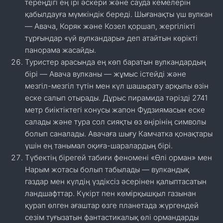
тереңдігі ең ірі әскери және сауда кемелерін
қабылдауға мүмкіндік береді. Шығанақты үш вулкан
— Авача, Коряк және Козел қоршап, жергілікті
тұрғындар «үй вулкандары» деп атайтын көрікті
панорама жасайды.
Туристер арасында ең көп баратын вулкандардың
бірі — Авача вулканы — жұмыс істейді және
мезгіл-мезгіл түтін мен күл шашырату арқылы өзін
еске салып отырады. Дұрыс пирамида тәрізді 2741
метр биіктіктегі конусы жапон Фудзиямасын еске
салады және тура сол сияқты өз өңірінің символы
болып саналады. Авачаға шығу Камчатка қонақтары
үшін ең танымал оқиға-шаралардың бірі.
Түбектің бірегей табиғи феномені «Өлі орман» мен
Нарым жотасы болып табылады — вулкандық
газдар мен күлдің үздіксіз әсерінен қалыптасатын
ландшафттар. Күкірт пен көмірқышқыл газынан
қурап өлген ағаштар өзге планетада жүргендей
сезім туғызатын фантастикалық өлі ормандарды