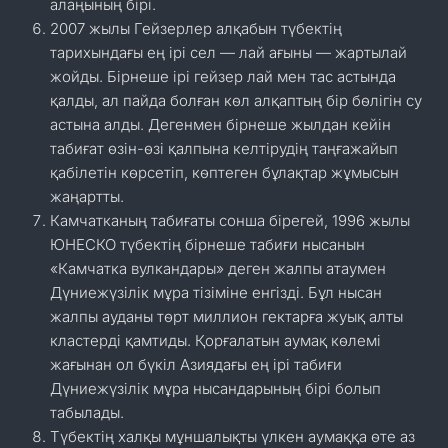
алаңының бірі.
2007 жылы Гейзерлер алқабын түбектің
тарихындағы ең ірі сел — лай ағыны — жартылай
жойды. Бірнеше ірі гейзер лай мен тас астында
қалды, ал пайда болған көл алқаптың бір бөлігін су
астына алды. Дегенмен бірнеше жылдан кейін
табиғат өзін-өзі қалпына келтірудің таңғажайып
қабілетін көрсетіп, көптеген бұлақтар жұмысын
жаңартты.
Камчатканың табиғаты сонша бірегей, 1996 жылы
ЮНЕСКО түбектің бірнеше табиғи нысанын
«Камчатка вулкандары» деген жалпы атаумен
Дүниежүзілік мұра тізіміне енгізді. Бұл нысан
жалпы ауданы төрт миллион гектарға жуық алты
кластерді қамтиды. Қорғалатын аумақ көлемі
жағынан ол бүкіл Азиядағы ең ірі табиғи
Дүниежүзілік мұра нысандарының бірі болып
табылады.
Түбектің халқы мұншалықты үлкен аумаққа өте аз