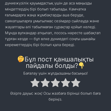
дүниежүзілік қауымдастық үшін де аса маңызды
міндеттердің бірі болып табылады. Камчатка
ғалымдарға жаңа жұмбақтарды аша беруде,
саяхатшыларға ұмытылмас сезімдер сыйлауда және
жауаптары әлі табылмаған сұрақтар қойып келеді.
Мұнда вулкандар атқылап, лосось нәресте шабақтап
тұрған кезде — бұл өлке дүниедегі соңғы шынайы
кереметтердің бірі болып қала береді.
Бұл пост қаншалықты
пайдалы болды?
Бағалау үшін жұлдызшаны басыңыз!
Әзірге дауыс жоқ! Осы жазбаға бірінші болып баға
беріңіз.