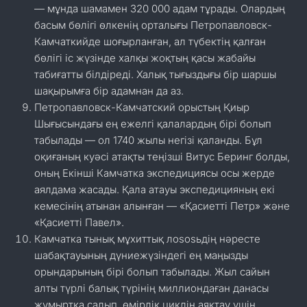
— мұнда шамамен 320 000 адам тұрады. Олардың
басым бөлігі өлкенің орталығы Петропавловск-
Камчаткийде шоғырланған, ал түбектің қалған
бөлігі іс жүзінде халқы жоқтың қасы жабайы
табиғатты білдіреді. Халық тығыздығы бір шаршы
шақырымға бір адамнан да аз.
Петропавловск-Камчатский орыстың Қиыр
Шығысындағы ең ежелгі қалалардың бірі болып
табылады — ол 1740 жылы негізі қаланды. Бұл
оқиғаның куәсі атақты теңізші Витус Беринг болды,
оның Екінші Камчатка экспедициясы осы жерде
аялдама жасады. Қала атауы экспедицияның екі
кемесінің атынан алынған — «Қасиетті Петр» және
«Қасиетті Павел».
Камчатка тынық мұхиттық лososьдің нәресте
шабақтауының дүниежүзіндегі ең маңызды
орындарының бірі болып табылады. Жыл сайын
алты түрлі балық түрінің миллиондаған данасы
жұмыртқа салып, өмірлік циклін аяқтау үшін