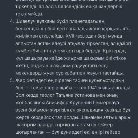
тіркеледі, ал әлсіз белсенділік ешқашан дерлік
тоқтамайды.
Шивелуч вулканы бүкіл планетадағы ең
белсендісінің бірі деп саналады және қорқынышты
жиілікпен атқылайды. XVII ғасырдан бері мұнда
алпыстан астам елеулі атқылау тіркелген, ал қазіргі
күмбез биіктігін үнемі арттыра береді. Кратердің
күл шашырауы кейде жиырма шақырым биіктікке
жетіп, ондаған шақырым радиустағы елді
мекендерді жуан сұр қабатпен жауып тастайды.
Жер бетіндегі ең бірегей табиғи құбылыстардың
бірі — Гейзерлер алқабы — тек 1941 жылы ашылды.
Сол кезде геолог Татьяна Устинова мен оның
жолбасшысы Анисифор Крупенин Гейзернaya
өзені бойымен жүргізілген экспедиция кезінде бұл
жерге кездейсоқ тап болды. Шамамен алты шаршы
шақырым алаңда қырықтан астам ірі гейзер
шоғырланған — бұл дүниедегі екі ең ірі гейзер