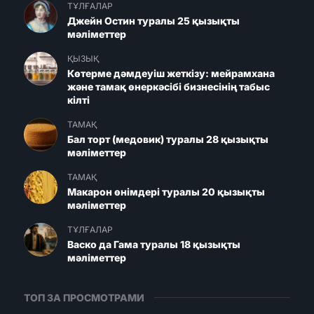
ТҰЛҒАЛАР
Джейн Остин туралы 25 қызықты
мәліметтер
ҚЫЗЫҚ
Көтерме дәмдеуіш жеткізу: мейрамхана
және тамақ өнеркәсібі бизнесінің табыс
кілті
ТАМАҚ
Бал торт (медовик) туралы 28 қызықты
мәліметтер
ТАМАҚ
Макарон өнімдері туралы 20 қызықты
мәліметтер
ТҰЛҒАЛАР
Васко да Гама туралы 18 қызықты
мәліметтер
ТОП ЗА ПРОСМОТРАМИ