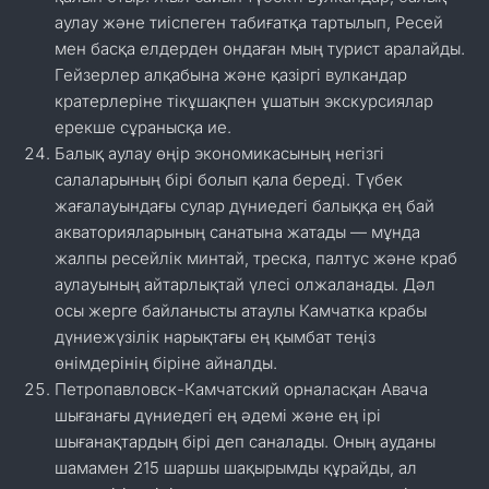
аулау және тиіспеген табиғатқа тартылып, Ресей
мен басқа елдерден ондаған мың турист аралайды.
Гейзерлер алқабына және қазіргі вулкандар
кратерлеріне тікұшақпен ұшатын экскурсиялар
ерекше сұранысқа ие.
Балық аулау өңір экономикасының негізгі
салаларының бірі болып қала береді. Түбек
жағалауындағы сулар дүниедегі балыққа ең бай
акваторияларының санатына жатады — мұнда
жалпы ресейлік минтай, треска, палтус және краб
аулауының айтарлықтай үлесі олжаланады. Дәл
осы жерге байланысты атаулы Камчатка крабы
дүниежүзілік нарықтағы ең қымбат теңіз
өнімдерінің біріне айналды.
Петропавловск-Камчатский орналасқан Авача
шығанағы дүниедегі ең әдемі және ең ірі
шығанақтардың бірі деп саналады. Оның ауданы
шамамен 215 шаршы шақырымды құрайды, ал