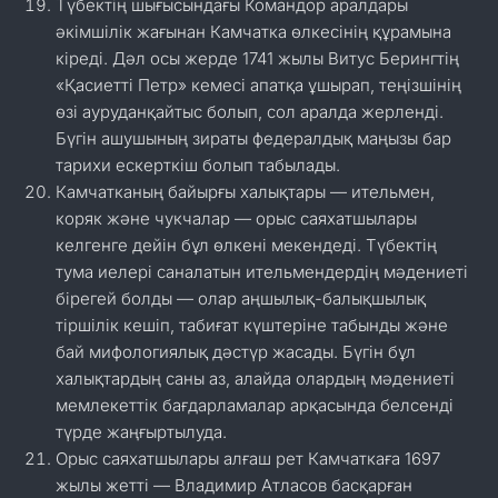
Түбектің шығысындағы Командор аралдары
әкімшілік жағынан Камчатка өлкесінің құрамына
кіреді. Дәл осы жерде 1741 жылы Витус Берингтің
«Қасиетті Петр» кемесі апатқа ұшырап, теңізшінің
өзі ауруданқайтыс болып, сол аралда жерленді.
Бүгін ашушының зираты федералдық маңызы бар
тарихи ескерткіш болып табылады.
Камчатканың байырғы халықтары — ительмен,
коряк және чукчалар — орыс саяхатшылары
келгенге дейін бұл өлкені мекендеді. Түбектің
тума иелері саналатын ительмендердің мәдениеті
бірегей болды — олар аңшылық-балықшылық
тіршілік кешіп, табиғат күштеріне табынды және
бай мифологиялық дәстүр жасады. Бүгін бұл
халықтардың саны аз, алайда олардың мәдениеті
мемлекеттік бағдарламалар арқасында белсенді
түрде жаңғыртылуда.
Орыс саяхатшылары алғаш рет Камчаткаға 1697
жылы жетті — Владимир Атласов басқарған