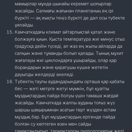
мамырлар мұнда шынайы керемет шоғырлар
жасайды. Салмағы жағынан планетаның ең ірі
бүркіті — ақ иықты теңіз бүркіті де дәл осы түбекте
ұялайды.
Камчаткадағы климат айтарлықтай қатал және
болжауға қиын. Қыста температура жиі минус отыз
градусқа дейін түседі, ал жаз ең жылы айларда да
салқын және тұманды болып қалады. Тынық мұхит
жағалауы жиі циклондарға ұшырайды, олар қар
борандарын және қиратушы күшке жететін
дауылды желдерді әкеледі.
Түбектің таулы аудандарындағы орташа қар қабаты
бес — жеті метрге жетуі мүмкін, бұл қуатты
мұздықтардың пайда болуы үшін тамаша жағдай
жасайды. Камчаткада жалпы ауданы тоғыз жүз
шаршы шақырымнан асатын төрт жүзден астам
мұздық бар. Бұл мұздықтардың ерігенде пайда
болған су көптеген өзен мен сайды
тамақтандырып, тармақталған гидрологиялық желі