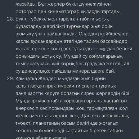
жасайды. Бұл жерлер бүкіл дүниежүзінен
фотограф пен кинематографшыларды тартады.
Бүкіл түбекке мол таралған табиғи ыстық
бұлақтарды жергілікті тұрғындар жыл бойы
шомылу үшін пайдаланады. Олардың кейбіреулері
қарлы вулкандардың етегінде табиғи бассейндер
жасап, ерекше контраст туғызады — мұздақ беткей
фонындағы ыстық су. Мұндай су қоймаларының
температурасы жиі қырық бес градусқа жетеді, ал
су денсаулыққа пайдалы минералдарға бай.
Камчатка Жердегі мыңдаған жыл бұрын
қалыптасқан практически тиіспеген тұңғиық
ландшафтты көруге болатын сирек жерлердің бірі.
Мұнда ірі масштабта қоршаған ортаны ластайтын
өнеркәсіп кәсіпорындары жоқ, тармақталған жол
желісі мен тығыз қоныс жоқ. Дәл осы алғашқылық
түбекті планетаның басым бөлігінде жоғалып
кеткен экожүйелерді сақтайтын бірегей табиғи
қорыққа айналдырады.