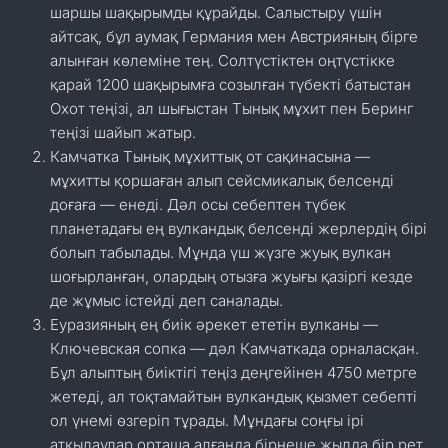
шаршы шақырымды құрайды. Салыстыру үшін
айтсақ, бұл аумақ Германия мен Австрияның бірге
алынған көлеміне тең. Солтүстіктен оңтүстікке
қарай 1200 шақырымға созылған түбекті батыстан
Охот теңізі, ал шығыстан Тынық мұхит пен Беринг
теңізі шайып жатыр.
Камчатка Тынық мұхиттық от сақинасына —
мұхитты қоршаған алып сейсмикалық белсенді
доғаға — енеді. Дәл осы себептен түбек
планетадағы ең вулкандық белсенді жерлердің бірі
болып табылады. Мұнда үш жүзге жуық вулкан
шоғырланған, олардың отызға жуығы қазіргі кезде
де жұмыс істейді деп саналады.
Еуразияның ең биік әрекет ететін вулканы —
Ключевская сопка — дәл Камчаткада орналасқан.
Бұл алыптың биіктігі теңіз деңгейінен 4750 метрге
жетеді, ал тоқтамайтын вулкандық қызмет себепті
ол үнемі өзгеріп тұрады. Мұндағы соңғы ірі
атқылаулар орташа алғанда бірнеше жылда бір рет