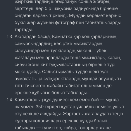
жыртқыштардың шоғырлануы сонша жоғары,
зерттеушілер бір шақырым радиусында бірнеше
ондаған дараны тіркейді. Мұндай керемет көрініс
бүкіл жер жүзінен фотограф пен табиғатшыларды
тартады.
Аюлардан басқа, Камчатка қар қошқарларының,
самырсындардың, кесіртке мысықтардың,
сілеусіндер мен түлкілердің мекені. Түбек
жағалауы мен аралдарды теңіз мысықтары, калан,
сивуч және кит тұқымдастарының бірнеше түрі
мекендейді. Салыстырмалы түрде шектеулі
аумақтағы ірі сүтқоректілердің мұндай алуандығы
тіпті тиіспеген жабайы табиғат өлшемімен де
ерекше құбылыс болып табылады.
Камчатканың құс дүниесі кем емес бай — мұнда
шамамен 350 түрдегі құстар ұялайды немесе ұшып
өту кезінде аялдайды. Жартасты жағалаудағы теңіз
құстары колониялары ерекше құнды болып
табылады — тупиктер, кайра, топорлар және