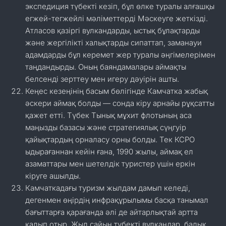
экспедиция түбекті кезіп, бұл өлке туралы алғашқы
егжей-тегжейлі мәліметтерді Мәскеуге жеткізді.
Атласов қазіргі вулкандарды, ыстық бұлақтарды
және жергілікті халықтарды сипаттап, заманауи
адамдарды бұл керемет жер туралы әңгімелерімен
таңдандырды. Оның баяндамалары аймақты
белсенді зерттеу мен игеру дәуірін ашты.
Кеңес кезеңінің басым бөлігінде Камчатка жабық
әскери аймақ болды — сонда кіру арнайы рұқсатты
қажет етті. Түбек Тынық мұхит флотының аса
маңызды базасы және стратегиялық сүңгуір
қайықтардың орналасу орны болды. Тек КСРО
ыдырағаннан кейін ғана, 1990 жылы, аймақ ел
азаматтары мен шетелдік туристер үшін еркін
кіруге ашылды.
Камчаткадағы туризм жылдам дамып келеді,
дегенмен өңірдің инфрақұрылымы басқа танымал
бағыттарға қарағанда әлі де айтарлықтай артта
қалып отыр. Жыл сайын түбекті вулкандар, балық