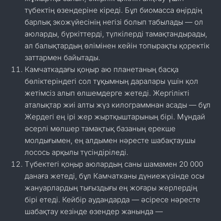
түбектің өзендеріне кіреді. Бұл биомасса өңірдің
барлық экожүйесінің негізі болып табылады — ол
аюларды, бүркіттерді, түлкілерді тамақтандырады,
ал балықтардың өлімінен кейін топырақты қоректік
заттармен байытады.
Камчаткадағы қоңыр аю планетаның басқа
бөліктеріндегі сол тұқымның даралары үшін қол
жетімсіз алып өлшемдерге жетеді. Жергілікті
аталықтар жиі алты жүз килограммнан асады — бұл
Жердегі ең ірі жер жыртқыштарының бірі. Мұндай
әсерлі мөлшер тамақтық базаның ерекше
молдығымен, ең алдымен нәресте шабақтаушы
лосось арқылы түсіндіріледі.
Түбектегі қоңыр аюлардың саны шамамен 20 000
данаға жетеді, бұл Камчатканы дүниежүзінде осы
жануарлардың тығыздығы ең жоғары жерлердің
бірі етеді. Кейбір аудандарда — әсіресе нәресте
шабақтау кезінде өзендер жанында —