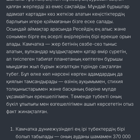
қалған жерлерді аз емес сақтайды. Мұндай бұрыштар
адамзат картадан көз жеткізе алатын кеңістіктердің
барлығын игере қоймағанын бізге еске салады.
Осындай аймақтар арасында Ресейдің ең алыс және
сонымен бірге ең әсерлі өңірлерінің бірі ерекше орын
алады. Камчатка — жер бетінің сөзбе-сөз тыныс
алатын, вулкандар мұздықтармен қатар өмір сүретін,
ал тиіспеген табиғат планетаның көптеген бұрышы
мыңдаған жыл бұрын жоғалтқан түрінде сақталған
түбег. Бұл өлке көп нәрсені көрген адамдардың да
қиялын тамсандырады — өзінің ауқымымен, стихия
толқыныстарымен және басқаның бәріне мүлде
ұқсамайтын ерекшелігімен. Төменде түбекті оның
бүкіл ұлылығы мен өзгешелігімен ашып көрсететін отыз
факт жинақталған.
Камчатка дүниежүзіндегі ең ірі түбектердің бірі
болып табылады — оның ауданы шамамен 370 000