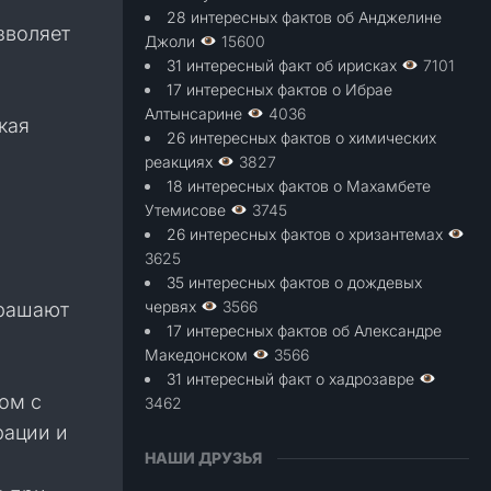
28 интересных фактов об Анджелине
зволяет
Джоли
15600
31 интересный факт об ирисках
7101
17 интересных фактов о Ибрае
Алтынсарине
4036
кая
26 интересных фактов о химических
ь
реакциях
3827
18 интересных фактов о Махамбете
Утемисове
3745
26 интересных фактов о хризантемах
3625
ы
35 интересных фактов о дождевых
червях
3566
крашают
17 интересных фактов об Александре
Македонском
3566
31 интересный факт о хадрозавре
ом с
3462
рации и
НАШИ ДРУЗЬЯ