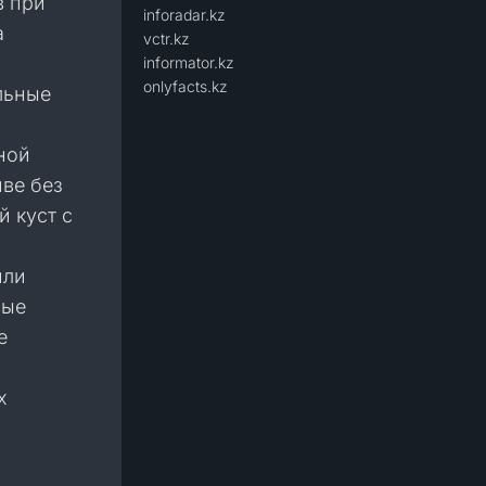
в при
inforadar.kz
а
vctr.kz
informator.kz
onlyfacts.kz
льные
ной
ве без
 куст с
или
вые
е
х