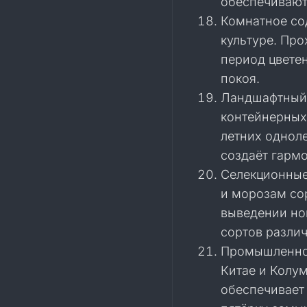
обеспечивают
Комнатное со
культуре. Про
период цветен
покоя.
Ландшафтный 
контейнерных
летних одноле
создаёт гарм
Селекционные
и морозам со
выведении но
сортов различ
Промышленное
Китае и Колу
обеспечивает