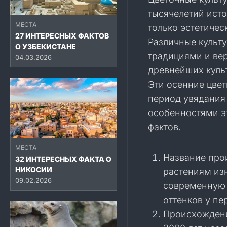
тысячелетий исто
МЕСТА
только эстетичес
27 ИНТЕРЕСНЫХ ФАКТОВ
Различные культ
О УЗБЕКИСТАНЕ
традициями и ве
04.03.2026
древнейших куль
Эти осенние цве
период увядания
особенностями э
фактов.
МЕСТА
Название прои
32 ИНТЕРЕСНЫХ ФАКТА О
НИКОСИИ
растениям изн
09.02.2026
современную 
оттенков у пе
Происхождени