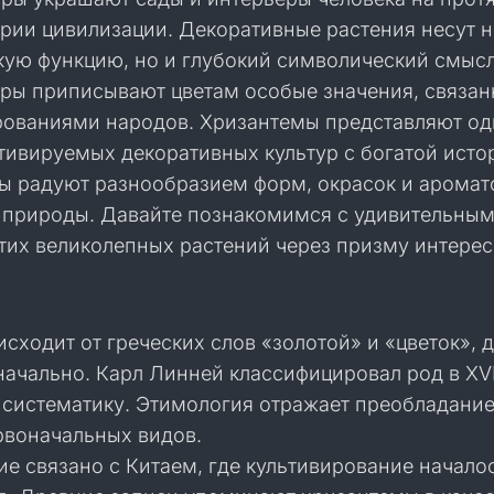
рии цивилизации. Декоративные растения несут н
кую функцию, но и глубокий символический смысл
уры приписывают цветам особые значения, связан
рованиями народов. Хризантемы представляют од
тивируемых декоративных культур с богатой исто
ты радуют разнообразием форм, окрасок и аромат
 природы. Давайте познакомимся с удивительны
тих великолепных растений через призму интере
сходит от греческих слов «золотой» и «цветок», 
ачально. Карл Линней классифицировал род в XVII
систематику. Этимология отражает преобладани
рвоначальных видов.
е связано с Китаем, где культивирование начало