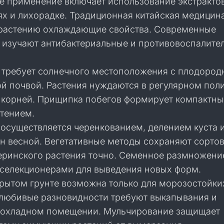
е применение включает использование экстракто
ях и лихорадке. Традиционная китайская медицин
растению охлаждающие свойства. Современные
 изучают антибактериальные и противовоспалите
требует солнечного местоположения с плодород
й почвой. Растения нуждаются в регулярном поли
у корней. Прищипка побегов формирует компактный
тением.
осуществляется черенкованием, делением куста 
н весной. Вегетативные методы сохраняют сорто
еринского растения точно. Семенное размножени
 селекционерами для выведения новых форм.
крытом грунте возможна только для морозостойки
олюбивые разновидности требуют выкапывания и
рохладном помещении. Мульчирование защищает