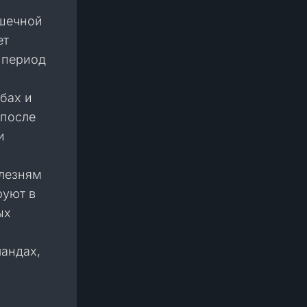
ршечной
ет
и период
бах и
 после
и
олезням
руют в
ых
андах,