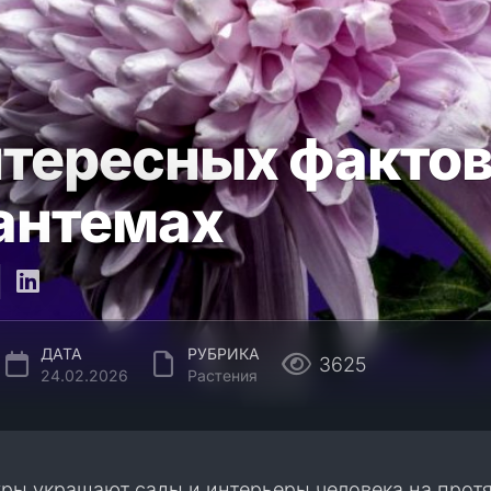
нтересных фактов
антемах
ДАТА
РУБРИКА
3625
24.02.2026
Растения
уры украшают сады и интерьеры человека на прот