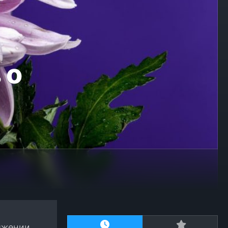
 о
яжении