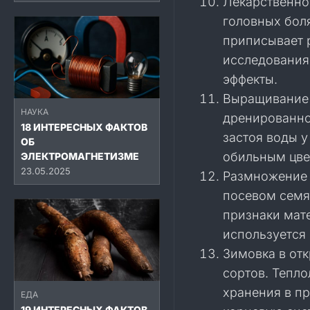
Лекарственно
головных бол
приписывает 
исследования
эффекты.
Выращивание 
НАУКА
дренированно
18 ИНТЕРЕСНЫХ ФАКТОВ
застоя воды 
ОБ
обильным цве
ЭЛЕКТРОМАГНЕТИЗМЕ
23.05.2025
Размножение 
посевом семя
признаки мат
используется
Зимовка в от
сортов. Тепл
хранения в п
ЕДА
19 ИНТЕРЕСНЫХ ФАКТОВ