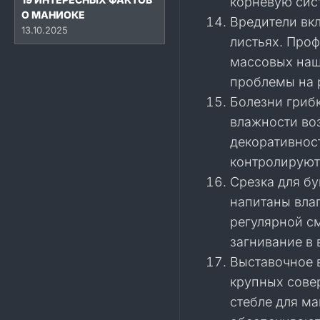
корневую сис
О МАНИОКЕ
Вредители вкл
13.10.2025
листьях. Про
массовых наш
проблемы на 
Болезни гриб
влажности во
декоративнос
контролируют
Срезка для бу
напитаны влаг
регулярной с
загнивание в 
Выставочное 
крупных сове
стебле для м