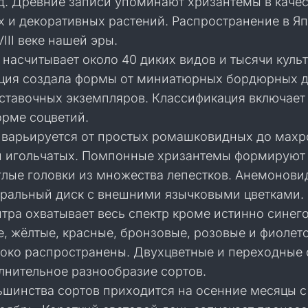
ад. Древние записи упоминают хризантемы в качес
х и декоративных растений. Распространение в Я
III веке нашей эры.
насчитывает около 40 диких видов и тысячи куль
кция создала формы от миниатюрных бордюрных 
ыставочных экземпляров. Классификация включает
орме соцветий.
 варьируется от простых ромашковидных до мах
 игольчатых. Помпонные хризантемы формируют
глые головки из множества лепестков. Анемонов
тральный диск с внешними язычковыми цветками.
тра охватывает весь спектр кроме истинно синег
е, жёлтые, красные, бронзовые, розовые и фиолет
око распространены. Двухцветные и переходные 
лнительное разнообразие сортов.
ьшинства сортов приходится на осенние месяцы с