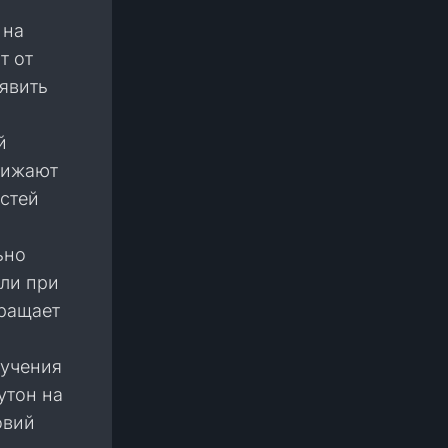
 на
т от
явить
й
нижают
стей
ьно
ели при
вращает
лучения
утон на
овий