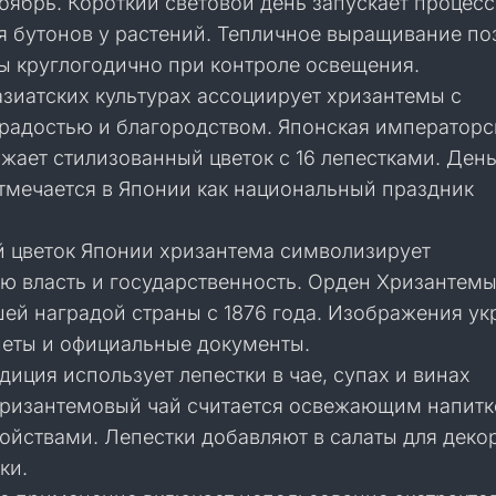
оябрь. Короткий световой день запускает процесс
 бутонов у растений. Тепличное выращивание по
ты круглогодично при контроле освещения.
азиатских культурах ассоциирует хризантемы с
 радостью и благородством. Японская императорс
жает стилизованный цветок с 16 лепестками. Ден
тмечается в Японии как национальный праздник
 цветок Японии хризантема символизирует
ю власть и государственность. Орден Хризантем
шей наградой страны с 1876 года. Изображения у
неты и официальные документы.
диция использует лепестки в чае, супах и винах
Хризантемовый чай считается освежающим напитк
ойствами. Лепестки добавляют в салаты для деко
ки.