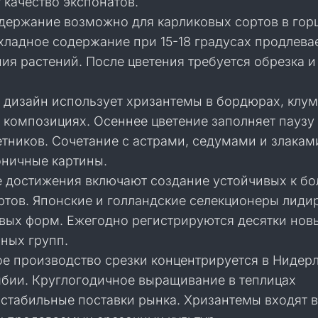
 качество экспонатов.
держание возможно для карликовых сортов в го
хладное содержание при 15-18 градусах продлева
ия растений. После цветения требуется обрезка 
дизайн использует хризантемы в бордюрах, клум
 композициях. Осеннее цветение заполняет паузу
тников. Сочетание с астрами, седумами и злакам
оничные картины.
 достижения включают создание устойчивых к б
ртов. Японские и голландские селекционеры лиди
вых форм. Ежегодно регистрируются десятки нов
ных групп.
 производство срезки концентрируется в Нидерл
мбии. Круглогодичное выращивание в теплицах
 стабильные поставки рынка. Хризантемы входят в