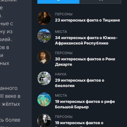
е
ПЕРСОНЫ
.
23 интересных факта о Тициане
ные с
ну из
МЕСТА
34 интересных факта о Южно-
рией.
Африканской Республике
ов в
ПЕРСОНЫ
ми
30 интересных фактов о Рене
сных
Декарте
НАУКА
29 интересных фактов о
биологии
данного
I веке в
МЕСТА
19 интересных фактов о рифе
е жёлтых
Большой Барьер
ПЕРСОНЫ
сь более
19 интересных фактов о