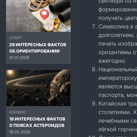
сентября по н
формирования
получать цве
Символика в 
долголетием,
СПОРТ
печать изобра
29 ИНТЕРЕСНЫХ ФАКТОВ
ОБ ОРИЕНТИРОВАНИИ
хризантемы о
31.01.2026
ежегодно.
Национальный
императорску
является выс
паспорта, мо
Китайская тра
столетиями. 
КОСМОС
18 ИНТЕРЕСНЫХ ФАКТОВ
лечебными св
О ПОЯСАХ АСТЕРОИДОВ
лёгкой горчин
19.05.2026