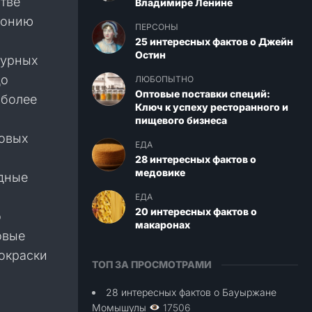
тве
Владимире Ленине
понию
ПЕРСОНЫ
25 интересных фактов о Джейн
Остин
турных
до
ЛЮБОПЫТНО
Оптовые поставки специй:
 более
Ключ к успеху ресторанного и
пищевого бизнеса
ровых
ЕДА
28 интересных фактов о
медовике
идные
ЕДА
20 интересных фактов о
о
макаронах
овые
окраски
ТОП ЗА ПРОСМОТРАМИ
28 интересных фактов о Бауыржане
Момышулы
17506