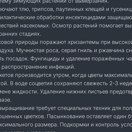
тему зимующих растений от вымерзания.
ючают тлю, трипсов, паутинных клещей и гусениц
филактические обработки инсектицидами защищаю
ествий насекомых. Осмотр растений помогает вы
ранних стадиях.
ковой природы поражают хризантемы при высоко
здуха. Мучнистая роса, серая гниль и ржавчина с
ть посадок. Фунгициды и удаление поражённых ча
 распространение инфекций.
кетов производится утром, когда цветы максимал
ой. В воде соцветия сохраняют свежесть 2-3 нед
мене жидкости. Удаление нижних листьев предот
вазе.
выращивание требует специальных техник для по
ршенных цветков. Пасынкование оставляет один б
аксимального размера. Подкормки и контроль усл