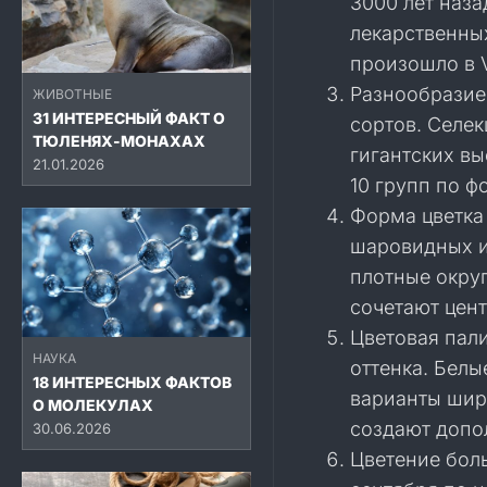
3000 лет наз
лекарственны
произошло в V
Разнообразие 
ЖИВОТНЫЕ
31 ИНТЕРЕСНЫЙ ФАКТ О
сортов. Селе
ТЮЛЕНЯХ-МОНАХАХ
гигантских в
21.01.2026
10 групп по ф
Форма цветка
шаровидных и
плотные окру
сочетают цен
Цветовая пали
НАУКА
оттенка. Белы
18 ИНТЕРЕСНЫХ ФАКТОВ
варианты шир
О МОЛЕКУЛАХ
создают допо
30.06.2026
Цветение бол