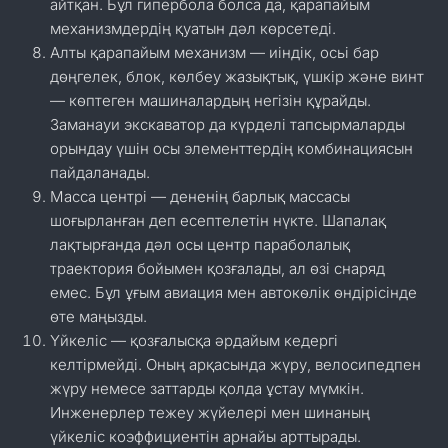
айтқан. Бұл гипербола болса да, қарапайым
механизмдердің қуатын дәл көрсетеді.
Алты қарапайым механизм — иіндік, осьі бар
дөңгелек, блок, көлбеу жазықтық, үшкір және винт
— көптеген машиналардың негізін құрайды.
Заманауи экскаватор да күрделі тапсырмаларды
орындау үшін осы элементтердің комбинациясын
пайдаланады.
Масса центрі — дененің барлық массасы
шоғырланған деп есептелетін нүкте. Шапалақ
лақтырғанда дәл осы центр параболалық
траектория бойымен қозғалады, ал өзі снаряд
емес. Бұл ұғым авиация мен автокөлік өндірісінде
өте маңызды.
Үйкеліс — қозғалысқа әрдайым кедергі
келтірмейді. Оның арқасында жүру, велосипедпен
жүру немесе заттарды қолда ұстау мүмкін.
Инженерлер тежеу жүйелері мен шинаның
үйкеліс коэффициентін арнайы арттырады.