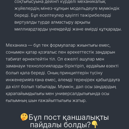
соқтығысуына дейінгі күрделі механикалық
жүйелердің мінез-құлқын модельдеуге мүмкіндік
береді. Бұл есептеулер қауіпті тәжірибелерді
виртуалды түрде алмастыру арқылы
миллиардтарды үнемдейді және өмірді құтқарады.
Механика — бұл тек формулалар жиынтығы емес,
сонымен қатар қозғалыс пен әрекеттестік заңдарын
табиғат өрнектейтін тіл. Ол ежелгі ашулар мен
заманауи технологияларды біріктіріп, әрдайым өзекті
болып қала береді. Оның принциптерін түсіну
инженерияға ғана емес, әлемді тереңірек қабылдауға
да кілт болып табылады. Мүмкін, дәл осы заңдардың
қарапайымдылығы мен универсалдылығында осы
ғылымның шын ғажайыптылығы жатыр.
Бұл пост қаншалықты
пайдалы болды?