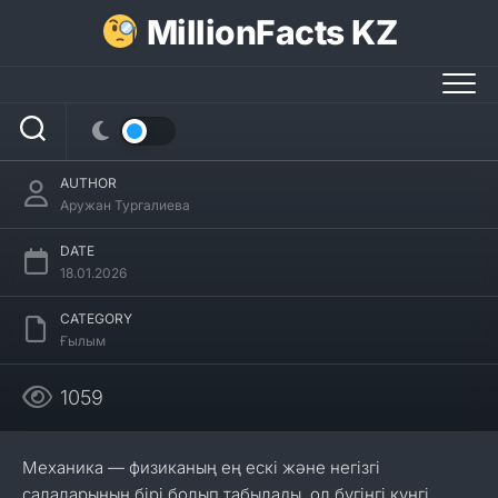
Skip
MillionFacts KZ
to
content
Механика туралы 27 қызықты
мәліметтер
AUTHOR
Аружан Тургалиева
DATE
18.01.2026
CATEGORY
Ғылым
1059
Механика — физиканың ең ескі және негізгі
салаларының бірі болып табылады, ол бүгінгі күнгі