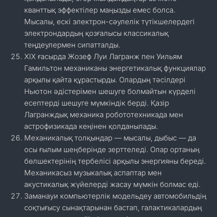
кванттық эффектілер маңызды емес болса.
Мысалы, ескі электрон-сәулелік түтікшелердегі
электрондардың қозғалысы классикалық
теңдеулермен сипатталды.
XIX ғасырда Жозеф Луи Лагранж пен Уильям
Гамильтон механиканы энергетикалық функциялар
арқылы қайта құрастырды. Олардың тәсілдері
Ньютон әдістерімен шешуге болмайтын күрделі
есептерді шешуге мүмкіндік берді. Қазір
Лагранждық механика робототехникада мен
астрофизикада кеңінен қолданылады.
Механикалық толқындар — мысалы, дыбыс — да
осы ғылым шеңберінде зерттеледі. Олар ортаның
бөлшектерінің тербелісі арқылы энергияны береді.
Механикасыз музыкалық аспаптар мен
акустикалық жүйелерді жасау мүмкін болмас еді.
Заманауи компьютерлік модельдеу автомобильдің
соқтығысу сынақтарынан бастап, галактикалардың