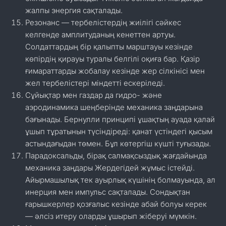
жалпы энергия сақталады.
Резонанс — тербелістердің жиілігі сәйкес
келгенде амплитуданың кенеттен артуы.
Солдаттардың бір қалыпты марштауы кезінде
көпірдің қирауы туралы белгілі оқиға бар. Қазір
ғимараттарды жобалау кезінде жер сілкінісі мен
жел тербелістері міндетті ескеріледі.
Сұйықтар мен газдар да гидро- және
аэродинамика шеңберінде механика заңдарына
бағынады. Бернулли принципі ұшақтың ауада қалай
ұшып тұратынын түсіндіреді: қанат үстіндегі қысым
астындағыдан төмен. Бұл көтергіш күшті туғызады.
Парадоксальды, бірақ салмақсыздық жағдайында
механика заңдары Жердегідей жұмыс істейді.
Айырмашылық тек ауырлық күшінің болмауында, ал
инерция мен импульс сақталады. Сондықтан
ғарышкерлер қозғалыс кезінде абай болуы керек
— әлсіз итеру оларды ұшырып жіберуі мүмкін.