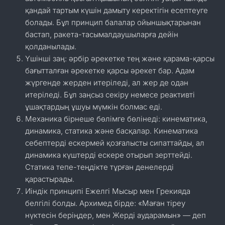
қандай тартым күшін дамыту керектігін есептеуге
болады. Бұл принцип балалар ойыншықтарынан
бастап, ракета-тасымалдаушыларға дейін
қолданылады.
Үшінші заң: әрбір әрекетке тең және қарама-қарсы
бағытталған әрекетке қарсы әрекет бар. Адам
жүргенде жерден итеріледі, ал жер де одан
итеріледі. Бұл заңсыз секіру немесе реактивті
ұшақтардың ұшуы мүмкін болмас еді.
Механика бірнеше бөлімге бөлінеді: кинематика,
динамика, статика және басқалар. Кинематика
себептерді ескермей қозғалысты сипаттайды, ал
динамика күштерді ескере отырып зерттейді.
Статика тепе-теңдікте тұрған денелерді
қарастырады.
Иіндік принципі Ежелгі Мысыр мен Грекияда
белгілі болды. Архимед бірде: «Маған тіреу
нүктесін беріңдер, мен Жерді аударамын» — деп