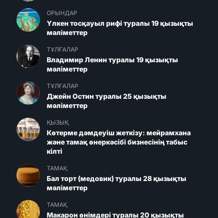
ОРЫНДАР
Үлкен тосқауыл рифі туралы 19 қызықты
мәліметтер
ТҰЛҒАЛАР
Владимир Ленин туралы 19 қызықты
мәліметтер
ТҰЛҒАЛАР
Джейн Остин туралы 25 қызықты
мәліметтер
ҚЫЗЫҚ
Көтерме дәмдеуіш жеткізу: мейрамхана
және тамақ өнеркәсібі бизнесінің табыс
кілті
ТАМАҚ
Бал торт (медовик) туралы 28 қызықты
мәліметтер
ТАМАҚ
Макарон өнімдері туралы 20 қызықты