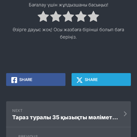
Бағалау үшін жұлдызшаны басыңыз!
Әзірге дауыс жоқ! Осы жазбаға бірінші болып баға
беріңіз.
SHARE
SHARE
NEXT
Тараз туралы 35 қызықты мәліметтер
PREVIOUS