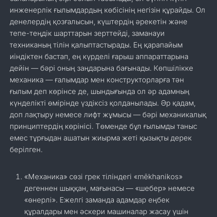
инженерлік ғылымдардың көбісінің негізін құрайды. Ол
денелердің қозғалысын, күштердің әрекетін және
тепе-теңдік шарттарын зерттейді, заманауи
техниканың тілін қалыптастырады. Ең қарапайым
иіндіктен бастап, ең күрделі ғарыш аппараттарына
дейін — бәрі оның заңдарына бағынады. Көпшілікке
механика — ғалымдар мен конструкторларға тән
ғылым деп көрінсе де, шындығында ол әр адамның
күнделікті өмірінде үздіксіз қолданылады. Әр қадам,
доп лақтыру немесе лифт жұмысы — бәрі механикалық
принциптердің көрінісі. Төменде бұл ғылымды таныс
емес тұрғыдан ашатын жиырма жеті қызықты дерек
берілген.
«Механика» сөзі грек тіліндегі «mēkhanikos»
дегеннен шыққан, мағынасы — «шебер» немесе
«өнерлі». Ежелгі заманда адамдар еңбек
құралдары мен әскери машиналар жасау үшін