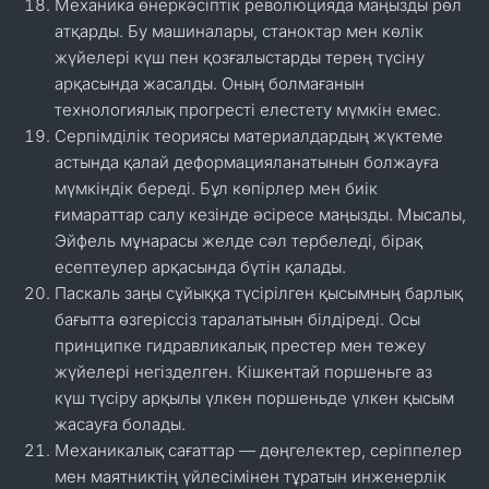
Механика өнеркәсіптік революцияда маңызды рөл
атқарды. Бу машиналары, станоктар мен көлік
жүйелері күш пен қозғалыстарды терең түсіну
арқасында жасалды. Оның болмағанын
технологиялық прогресті елестету мүмкін емес.
Серпімділік теориясы материалдардың жүктеме
астында қалай деформацияланатынын болжауға
мүмкіндік береді. Бұл көпірлер мен биік
ғимараттар салу кезінде әсіресе маңызды. Мысалы,
Эйфель мұнарасы желде сәл тербеледі, бірақ
есептеулер арқасында бүтін қалады.
Паскаль заңы сұйыққа түсірілген қысымның барлық
бағытта өзгеріссіз таралатынын білдіреді. Осы
принципке гидравликалық престер мен тежеу
жүйелері негізделген. Кішкентай поршеньге аз
күш түсіру арқылы үлкен поршеньде үлкен қысым
жасауға болады.
Механикалық сағаттар — дөңгелектер, серіппелер
мен маятниктің үйлесімінен тұратын инженерлік