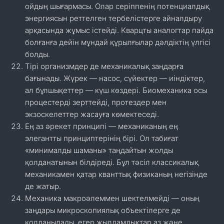
ойдың шығармасы. Олар серіппенің потенциалдық
энергиясын реттелген тербелістерге айналдыру
арқасында жұмыс істейді. Кварцты аналогтар пайда
болғанға дейін мұндай құрылғылар дәлдіктің үлгісі
болды.
Тірі организмдер де механикалық заңдарға
бағынады. Жүрек — насос, сүйектер — иіндіктер,
ал бұлшықеттер — күш көздері. Биомеханика осы
процестерді зерттейді, протездер мен
экзоскелеттер жасауға көмектеседі.
Ең аз әрекет принципі — механиканың ең
элегантты принциптерінің бірі. Ол табиғат
«минималды шаманы» таңдайтын жолды
қолданатынын білдіреді. Бұл тәсіл классикалық
механикамен қатар кванттық физиканың негізінде
де жатыр.
Механика макроәлеммен шектелмейді — оның
заңдары микроскопиялық объектілерге де
қолданылады, егер жылдамдықтар аз және