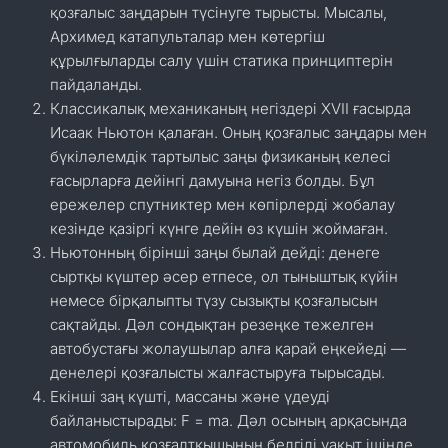
қозғалыс заңдарын түсінуге тырысты. Мысалы,
Архимед катапульталар мен көтергіш
құрылғыларды салу үшін статика принциптерін
пайдаланды.
Классикалық механиканың негіздері XVII ғасырда
Исаак Ньютон қалаған. Оның қозғалыс заңдары мен
бүкіләлемдік тартылыс заңы физиканың келесі
ғасырларға дейінгі дамуына негіз болды. Бұл
ережелер спутниктер мен көпірлерді жобалау
кезінде қазіргі күнге дейін өз күшін жоймаған.
Ньютонның бірінші заңы былай дейді: денеге
сыртқы күштер әсер етпесе, ол тыныштық күйін
немесе бірқалыпты түзу сызықты қозғалысын
сақтайды. Дәл сондықтан резеңке тежелген
автобустағы жолаушылар алға қарай еңкейеді —
денелері қозғалысты жалғастыруға тырысады.
Екінші заң күшті, массаны және үдеуді
байланыстырады: F = ma. Дәл осының арқасында
автомобиль қозғалтқышының белгілі уақыт ішінде