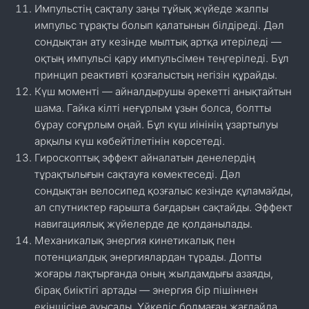
Импульстің сақталу заңы тұйық жүйеде жалпы
импульс тұрақты болып қалатынын білдіреді. Дәл
сондықтан ату кезінде мылтық артқа итеріледі —
оқтың импульсі қару импульсімен теңгеріледі. Бұл
принцип реактивті қозғалыстың негізін құрайды.
Күш моменті — айналдырушы әрекетті анықтайтын
шама. Гайка кілті неғұрлым ұзын болса, болтты
бұрау соғұрлым оңай. Бұл күш иінінің ұзартылуы
арқылы күш көбейтілетінін көрсетеді.
Гироскоптық эффект айналатын денелердің
тұрақтылығын сақтауға көмектеседі. Дәл
сондықтан велосипед қозғалыс кезінде құламайды,
ал спутниктер ғарышта бағдарын сақтайды. Эффект
навигациялық жүйелерде де қолданылады.
Механикалық энергия кинетикалық пен
потенциалдық энергиялардан тұрады. Допты
жоғары лақтырғанда оның жылдамдығы азаяды,
бірақ биіктігі артады — энергия бір пішіннен
екіншісіне ауысады. Үйкеліс болмаған жағдайда