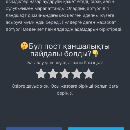
өсімдіктер назар аударуды қажет етеді, бірақ иесін
сұлулығымен марапаттайды. Олардың әртүрлілігі
ландшафт дизайнындағы кез келген идеяны жүзеге
асыруға мүмкіндік береді. Гүлдерге деген махаббат
әртүрлі мәдениет пен елдердің адамдарын біріктіреді.
Бұл пост қаншалықты
пайдалы болды?
Бағалау үшін жұлдызшаны басыңыз!
Әзірге дауыс жоқ! Осы жазбаға бірінші болып баға
беріңіз.