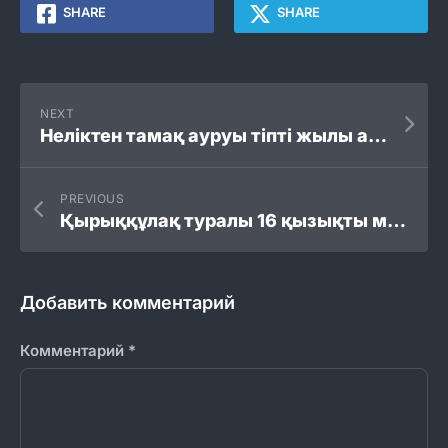
SHARE
SHARE
NEXT
Неліктен тамақ ауруы тіпті жылы ауа-райында да пайда болуы мүмкін
PREVIOUS
Қырыққұлақ туралы 16 қызықты мәліметтер
Добавить комментарий
Комментарий
*