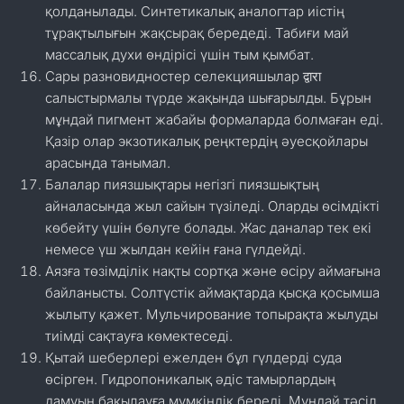
қолданылады. Синтетикалық аналогтар иістің
тұрақтылығын жақсырақ бередеді. Табиғи май
массалық духи өндірісі үшін тым қымбат.
Сары разновидностер селекцияшылар द्वारा
салыстырмалы түрде жақында шығарылды. Бұрын
мұндай пигмент жабайы формаларда болмаған еді.
Қазір олар экзотикалық реңктердің әуесқойлары
арасында танымал.
Балалар пиязшықтары негізгі пиязшықтың
айналасында жыл сайын түзіледі. Оларды өсімдікті
көбейту үшін бөлуге болады. Жас даналар тек екі
немесе үш жылдан кейін ғана гүлдейді.
Аязға төзімділік нақты сортқа және өсіру аймағына
байланысты. Солтүстік аймақтарда қысқа қосымша
жылыту қажет. Мульчирование топырақта жылуды
тиімді сақтауға көмектеседі.
Қытай шеберлері ежелден бұл гүлдерді суда
өсірген. Гидропоникалық әдіс тамырлардың
дамуын бақылауға мүмкіндік береді. Мұндай тәсіл