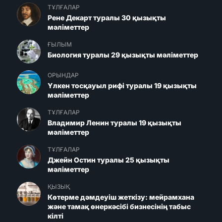
ТҰЛҒАЛАР
Рене Декарт туралы 30 қызықты
мәліметтер
ҒЫЛЫМ
Биология туралы 29 қызықты мәліметтер
ОРЫНДАР
Үлкен тосқауыл рифі туралы 19 қызықты
мәліметтер
ТҰЛҒАЛАР
Владимир Ленин туралы 19 қызықты
мәліметтер
ТҰЛҒАЛАР
Джейн Остин туралы 25 қызықты
мәліметтер
ҚЫЗЫҚ
Көтерме дәмдеуіш жеткізу: мейрамхана
және тамақ өнеркәсібі бизнесінің табыс
кілті