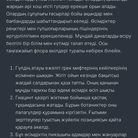
жарқын әрі хош иісті гүлдер ерекше орын алады.
Олардың сұлулығы ғасырлар бойы ақындар мен
бағбандарды шабыттандырып келеді. Өсімдіктер
реңктері мен гүлшоғырларының пішіндерінің
әртүрлілігімен ерекшеленеді. Мұндай даналарды өсіру
белгілі бір білім мен күтімді талап етеді. Осы
таңғажайып флора өкілдері туралы көбірек білейік.
Гүлдің атауы ежелгі грек мифтерінің кейіпкерінің
есімінен шыққан. Жігіт ойын кезінде бақытсыз
жағдай салдарынан қаза тапты. Оның қанынан
мұңды тарихы бар әдемі өсімдік өсіп шықты.
Гиацинт қазіргі жіктеме бойынша қаспақ
тұқымдасына жатады. Бұрын ботаниктер оны
лалагүлдер құрамына кіргізетін. Ғылыми
зерттеулер туыстың жүйелік позициясын қайта
қарауға әкелді.
Бұл өсімдіктің пиязшығы адамдар мен жануарлар