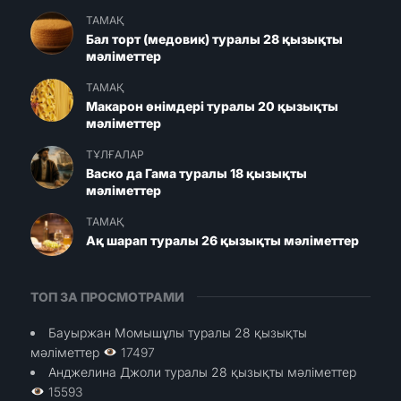
ТАМАҚ
Бал торт (медовик) туралы 28 қызықты
мәліметтер
ТАМАҚ
Макарон өнімдері туралы 20 қызықты
мәліметтер
ТҰЛҒАЛАР
Васко да Гама туралы 18 қызықты
мәліметтер
ТАМАҚ
Ақ шарап туралы 26 қызықты мәліметтер
ТОП ЗА ПРОСМОТРАМИ
Бауыржан Момышұлы туралы 28 қызықты
мәліметтер
17497
Анджелина Джоли туралы 28 қызықты мәліметтер
15593