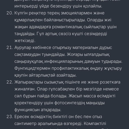
интерьерді үйде безендіру үшін қолайлы.
Күлгін реңктер терең эмоциялармен және
құмарлықпен байланыстырылады. Оларды жиі
жақын адамдарға романтикалық сыйлықтар үшін
таңдайды. Гүл артық сөзсіз күшті сезімдерді
жеткізеді.
Аурулар көбінесе отырғызу материалын дұрыс
сақтамаудан туындайды. Жоғары ылғалдылық
саңырауқұлақ инфекцияларының дамуын тудырады.
Фунгицидтермен профилактикалық өңдеу жұқтыру
қаупін айтарлықтай азайтады.
Жапырақтары сызықтық пішінге ие және розеткаға
жиналған. Олар гүлсабақпен бір мезгілде немесе
сәл бұрын пайда болады. Жасыл масса өсімдікті
қоректендіру үшін фотосинтездің маңызды
функциясын атқарады.
Ересек өсімдіктің биіктігі он бес пен отыз
сантиметр аралығында өзгереді. Компактілі