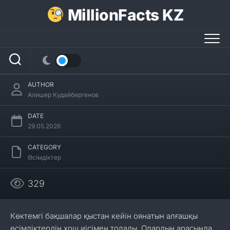
Skip
MillionFacts KZ
to
content
Гиацинт гүлдері туралы 30 қызықты
мәліметтер
AUTHOR
Алишер Кудайбергенов
DATE
29.05.2026
CATEGORY
Өсімдіктер
329
Көктемгі бақшалар қыстан кейін оянатын алғашқы
өсімдіктердің хош иісімен толады. Олардың арасында