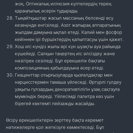
жоқ. Оптикалық иллюзия күлтелердің терең
қараңғылық әсерін тудырады.
Тыңайтқыштар жасыл массаның белсенді өсу
кезеңінде енгізіледі. Азот жапырақ аппаратының
жылдам дамуына ықпал етеді. Калий мен фосфор
кейіннен ірі бүршіктердің қалыптасуы үшін қажет.
Хош иіс күндіз жылы әрі күн шуақты ауа райында
күшейеді. Салқын таңертең иіс әлсіздеу және
нәзігірек сезіледі. Бұл ерекшелік бақтағы
композицияның қабылдауына әсер етеді.
Гиацинттар отырғызуларда қызғалдақтар мен
нарцисстермен тамаша үйлеседі. Әртүрлі гүлдеу
уақыты гүлзардың декоративтілігін ұзақ сақтауға
мүмкіндік береді. Үйлесімді палитра көз үшін
бірегей көктемгі пейзажды жасайды.
Өсіру ерекшеліктерін зерттеу бақта керемет
нәтижелерге қол жеткізуге көмектеседі. Бұл