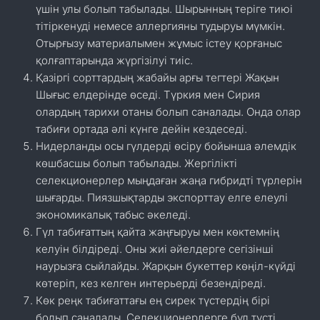
үшін улы болып табылады. Шырынның теріге тиюі
тітіркенуді немесе аллергияны тудыруы мүмкін.
Отырғызу материалымен жұмыс істеу қорғаныс
қолғаптарында жүргізілуі тиіс.
Қазіргі сорттардың жабайы арғы тегтері Жақын
Шығыс елдерінде өседі. Түркия мен Сирия
олардың тарихи отаны болып саналады. Онда олар
табиғи ортада әлі күнге дейін кездеседі.
Нидерланды осы гүлдерді өсіру бойынша әлемдік
көшбасшы болып табылады. Жергілікті
селекционерлер мыңдаған жаңа гибридті түрлерін
шығарды. Пиязшықтарды экспорттау елге елеулі
экономикалық табыс әкеледі.
Гүл табиғаттың қайта жаңғыруы мен көктемнің
келуін білдіреді. Оны жиі әйелдерге сегізінші
наурызға сыйлайды. Жарқын букеттер көңіл-күйді
көтеріп, кез келген интерьерді безендіреді.
Көк реңк табиғаттағы ең сирек түстердің бірі
болып саналады. Селекционерлерге бұл түсті