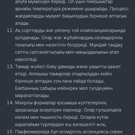
алуға мүмкіндік береді. Ол үшін пиязшықтар
арнайы температура режиміне ұшырайды. Процесс
жағдайларды мұқият бақылаудың бірнеше аптасын
алады.
Ақ сорттарды жиі үйлену той композицияларында
қолданады. Олар жас жұбайлардың сезімдерінің
тазалығы мен нәзіктігін білдіреді. Мұндай таңдау
сәттің салтанаттылығы мен маңыздылығын атап
көрсетеді.
Тамыр жүйесі баяу дамиды және уақытты қажет
етеді. Алғашқы тамырлар отырғызудан кейін
бірнеше аптадан соң ғана пайда болады.
Бағбанның сабыры кейінірек мол гүлдеумен
марапатталады.
Махрлы формалар қосымша күлтелерінің
арқасында әсерлірек көрінеді. Олар гүлшоғырға
көлем мен пышность береді. Оларға күтім
қарапайым түрлерден еш өзгешелігі жоқ.
Парфюмерияда бұл өсімдіктің эссенциясы сирек