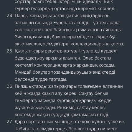
сорттар альпі төбешіктері үшін идеалды. Биік
түрлер гүлзардың ортасында керемет көрінеді.
Парсы ханзадасы алғашқы пиязшықтарды он
алтыншы ғасырда Еуропаға әкелді. Гүл тез арада
сән-салтанат пен байлықтың символына айналды.
Зиялы қауымның бақшалары міндетті түрде бұл
экзотикалық өсімдіктерді коллекцияларына қосты.
Қызғылт сары реңктер әртүрлі түрлерді күрделі
будандастыру арқылы алынған. Олар бақтағы
көктемгі композицияларға жарқындық қосады.
Мұндай бояулар тозаңдандырушы жәндіктерді
белсенді түрде тартады.
Пиязшықтарды жапырақтары толығымен өлгеннен
кейін жазда қазып алу керек. Сақтау бөлме
температурасында құрғақ әрі қараңғы жерде
жүзеге асырылады. Режимді сақтау келесі
көктемде жақсы гүлдеуді қамтамасыз етеді.
Қара сорттар шын мәнінде өте қою күлгін түске ие.
Табиғатта өсімдіктерде абсолютті қара пигмент