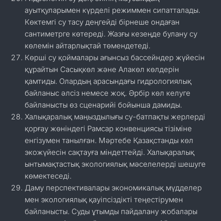
ауытқуларымен күрделі режиммен сипатталады.
Көктемгі су тасу деңгейді бірнеше ондаған
сантиметрге көтереді. Жазғы кезеңде булану су
көлемін айтарлықтай төмендетеді.
Көрші су қоймалары ағынсыз бассейндер жүйесін
құрайтын Сасықкөл және Алакөл көлдерін
қамтиды. Олардың арасындағы гидрологиялық
байланыс әлсіз немесе жоқ. Әрбір көл келуге
байланысты өз сценарийі бойынша дамиды.
Халықаралық маңыздылығы су-батпақты жерлерді
қорғау жөніндегі Рамсар конвенциясы тізіміне
енгізумен танылған. Мәртебе Қазақстанды көл
экожүйесін сақтауға міндеттейді. Халықаралық
ынтымақтастық экологиялық мәселелерді шешуге
көмектеседі.
Даму перспективалары экономикалық мүдделер
мен экологиялық қауіпсіздікті теңестірумен
байланысты. Суды ұтымды пайдалану жобалары