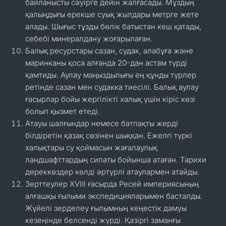
байланысты сәуірге дейін жалғасады. Мұздың
қалыңдығы ерекше суық жылдары метрге жете
алады. Шығыс тұзды бөлік батыстан кеш қатады,
себебі минералдану жоғарылаған.
Балық ресурстары сазан, судак, алабұға және
маринканы қоса алғанда 20-дан астам түрді
қамтиды. Аулау маңыздылығы ең құнды түрлер
ретінде сазан мен судакка тиесілі. Балық аулау
ғасырлар бойы жергілікті халық үшін кіріс көзі
болып қызмет етеді.
Атауы шалғындар немесе батпақты жерді
білдіретін қазақ сөзінен шыққан. Ежелгі түркі
халықтары су қоймасын жағалаулық
ландшафттардың сипаты бойынша атаған. Тарихи
дереккөздер көлді әртүрлі атаулармен атайды.
Зерттеулер XVIII ғасырда Ресей империясының
алғашқы ғылыми экспедицияларымен басталды.
Жүйелі зерделеу ғылымның кеңестік дамуы
кезеңінде белсенді жүрді. Қазіргі заманғы