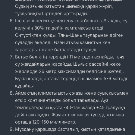
Судың ағыны батыстан шығысқа қарай жүріп,
тұздылықты біртіндеп арттырады.
Іле өзені негізгі қоректену көзі болып табылады, су
келуінің 80%-ға дейін қамтамасыз етеді.
Оңтүстіктен құяды, Тянь-Шань тауларынан еріген
суларды әкеледі. Өзен атызы қамыстың кең
зарастарын және батпақтарды түзеді.
Батыс бөліктің тереңдігі 11 метрден аспайды, таяз
су жағдайларын жасайды. Шығыс бассейні жеке
жерлерде 26 метр максималды белгісіне жетеді.
Бүкіл көлдің орташа тереңдігі шамамен 5-6 метрді
құрайды.
Аймақтың климаты ыстық жазы және суық қысымен
өткір континенталды болып табылады. Ауа
температурасы қыста -40-тан жазда +45 градусқа
дейін ауытқиды. Жауын-шашын аз түседі, жылына
орташа 120-150 миллиметр.
Мұздану қарашада басталып, қыстың қаталдығына