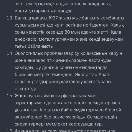
зерттеулер қазақстандық және халықаралық
институттармен жалғасуда.
Балқаш қаласы 1937 жылы мыс балқыту комбинаты
құрылысы кезінде кент ретінде негізделген. Халық
саны кеңестік кезеңде 80 мың адамға жетті. Қала
өнеркәсібі металлургиямен және кенді өңдеумен
тығыз байланысты.
Экологиялық проблемалар су қоймасының кебуін
және өнеркәсіптік ағындылармен ластануды
қамтиды. Су деңгейі соңғы онжылдықтарда
бірнеше метрге төмендеді. Экологтар Арал
теңізінің тағдырының қайталану қаупі туралы
ескертеді.
Жағалаулық аймақтың флорасы қамыс
зарастарымен дала және шөлейт өсімдіктерімен
ұсынылған. Іле атызы бай өсімдіктері мен бірегей
экожүйелері бар оазис жасайды. Өсімдіктердің
сирек түрлері мемлекет қорғауында тұр.
Фауна көлді ұя салу және қыстау орны ретінде