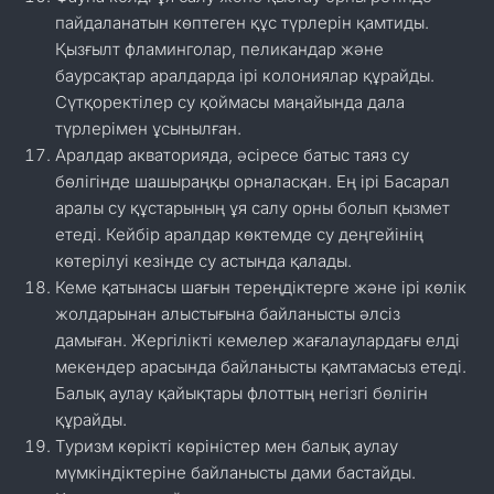
пайдаланатын көптеген құс түрлерін қамтиды.
Қызғылт фламинголар, пеликандар және
баурсақтар аралдарда ірі колониялар құрайды.
Сүтқоректілер су қоймасы маңайында дала
түрлерімен ұсынылған.
Аралдар акваторияда, әсіресе батыс таяз су
бөлігінде шашыраңқы орналасқан. Ең ірі Басарал
аралы су құстарының ұя салу орны болып қызмет
етеді. Кейбір аралдар көктемде су деңгейінің
көтерілуі кезінде су астында қалады.
Кеме қатынасы шағын тереңдіктерге және ірі көлік
жолдарынан алыстығына байланысты әлсіз
дамыған. Жергілікті кемелер жағалаулардағы елді
мекендер арасында байланысты қамтамасыз етеді.
Балық аулау қайықтары флоттың негізгі бөлігін
құрайды.
Туризм көрікті көріністер мен балық аулау
мүмкіндіктеріне байланысты дами бастайды.