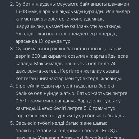
Су бетінің ауданы маусымға байланысты шамамен
16-18 мың шаршы шақырымды құрайды. Өлшемдер
климаттық өзгерістерге және адамның
шаруашылық қызметіне байланысты ауытқиды.
Үлкендігі жағынан көл әлемдегі ең ірілердің
арасында 13-орында тұр.
Су қоймасының пішіні батыстан шығысқа қарай
дерлік 600 шақырымға созылған жарты айды еске
салады. Максималды ені шығыс бөлігінде 74
шақырымға жетеді. Кертілген жағалау сызығы
көптеген шығанақтар мен түбектерді жасайды.
Бірегейлік судың әртүрлі тұздылығы бар екі
бөлікке бөлінуінде жатыр. Батыс жартысы литрге
0,5-1 грамм минералдануы бар дерлік тұщы су
қамтиды. Шығыс бөлігі литрге 5-6 грамм тұз
көрсеткішімен неғұрлым тұзды болып табылады.
Сарыесік түбегі көлді батыс және шығыс
бөліктерге табиғи кедергімен бөледі. Ені 3,5
шақырым Ұзынарал бұғазы екі бассейнді қосады.