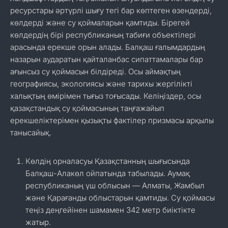
ресурстары әртүрлі шығу тегі бар көптеген өзендерді,
көлдерді және су қоймаларын қамтиды. Бірегей
көлдердің бірі республиканың табиғи объектілері
арасында ерекше орын алады. Балқаш ғалымдардың
назарын аударатын қайталанбас сипаттамалары бар
ағынсыз су қоймасын білдіреді. Осы аймақтың
географиясы, экологиясы және тарихы жергілікті
халықтың өмірімен тығыз тоғысады. Келіңіздер, осы
қазақстандық су қоймасының таңғажайып
ерекшеліктерімен қызықты фактілер призмасы арқылы
танысайық.
Көлдің орналасуы Қазақстанның шығысында
Балқаш-Алакөл ойпатында табылады. Аумақ
республиканың үш облысын — Алматы, Жамбыл
және Қарағанды облыстарын қамтиды. Су қоймасы
теңіз деңгейінен шамамен 342 метр биіктікте
жатыр.