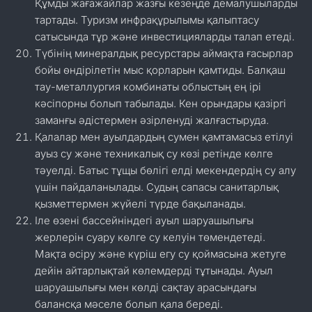
Құмды жағажайлар жазғы кезеңде демалушыларды
тартады. Туризм инфрақұрылымы қалыптасу
сатысында тұр және инвестицияларды талап етеді.
Түбінің минералдық ресурстары аймақта ғасырлар
бойы өндірілетін мыс қорларын қамтиды. Балқаш
тау-металлургия комбинаты облыстың ең ірі
кәсіпорны болып табылады. Кен орындары қазіргі
заманғы әдістермен әзірленуді жалғастыруда.
Қалалар мен ауылдардың сумен қамтамасыз етілуі
ауыз су және техникалық су көзі ретінде көлге
тәуелді. Батыс тұщы бөлігі елді мекендердің су алу
үшін пайдаланылады. Судың сапасы санитарлық
қызметтермен жүйелі түрде бақыланады.
Іле өзені бассейніндегі ауыл шаруашылығы
жерлерін суару көлге су келуін төмендетеді.
Мақта өсіру және күріш егу су қоймасына жетуге
дейін айтарлықтай көлемдерді тұтынады. Ауыл
шаруашылығы мен көлді сақтау арасындағы
балансқа мәселе болып қала береді.