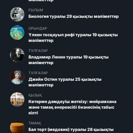
ҒЫЛЫМ
Биология туралы 29 қызықты мәліметтер
ОРЫНДАР
Үлкен тосқауыл рифі туралы 19 қызықты
мәліметтер
ТҰЛҒАЛАР
Владимир Ленин туралы 19 қызықты
мәліметтер
ТҰЛҒАЛАР
Джейн Остин туралы 25 қызықты
мәліметтер
ҚЫЗЫҚ
Көтерме дәмдеуіш жеткізу: мейрамхана
және тамақ өнеркәсібі бизнесінің табыс
кілті
ТАМАҚ
Бал торт (медовик) туралы 28 қызықты