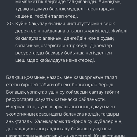
мемлекеттік деңгейде талқыланады. Аймақтың
тұрақты дамуы барлық мүдделі тараптардың
кешенді тәсілін талап етеді.
Күйін бақылау ғылыми институттармен серік
деректерін пайдалана отырып жүргізіледі. Жүйелі
бақылаулар алаңның, деңгейдің және судың
сапасының өзгерістерін тіркейді. Деректер
ресурстарды басқару бойынша негізделген
шешімдер қабылдауға көмектеседі.
Балқаш қоғамның назары мен қамқорлығын талап
ететін бірегей табиғи объект болып қала береді.
Болашақ ұрпақтар үшін су қоймасын сақтау табиғи
ресурстарға жауапты қатынасқа байланысты.
Өнеркәсіптің, ауыл шаруашылығының дамуы мен
экологияның арасындағы балансқа көлдің тағдыры
анықталады. Халықаралық тәжірибе су жүйелерінің
деградациясының алдын алу бойынша уақтылы
шаралардың маңыздылығын көрсетеді. Қазақстанның