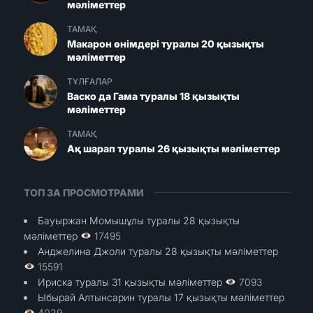
мәліметтер
ТАМАҚ
Макарон өнімдері туралы 20 қызықты
мәліметтер
ТҰЛҒАЛАР
Васко да Гама туралы 18 қызықты
мәліметтер
ТАМАҚ
Ақ шарап туралы 26 қызықты мәліметтер
ТОП ЗА ПРОСМОТРАМИ
Бауыржан Момышұлы туралы 28 қызықты
мәліметтер
17495
Анджелина Джоли туралы 28 қызықты мәліметтер
15591
Ириска туралы 31 қызықты мәліметтер
7093
Ыбырай Алтынсарин туралы 17 қызықты мәліметтер
4029