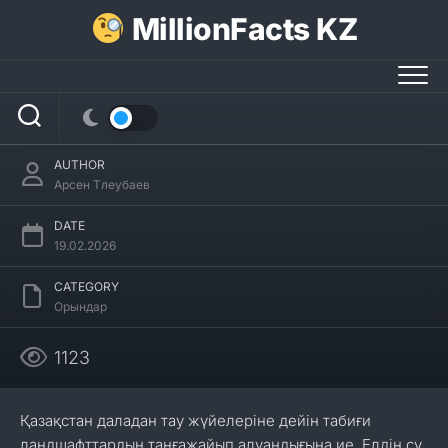
Skip
MillionFacts KZ
to
content
Балқаш туралы 30 қызықты мәліметтер
AUTHOR
Арсен Тлеубаев
DATE
19.02.2026
CATEGORY
Орындар
1123
Қазақстан даладан тау жүйелеріне дейін табиғи
ландшафттардың таңғажайып алуандығына ие. Елдің су