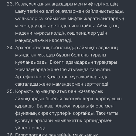
Қазақ халқының аңыздары мен мифтері көлдің
шығу тегін ежелгі оқиғалармен байланыстырады.
Фольклор су қоймасын мифтік жаратылыстардың
мекендеу орны ретінде сипаттайды. Аймақтың
мәдени мұрасы көлдің көшпенділер үшін
маңыздылығын көрсетеді.
Археологиялық табылымдар аймақта адамның
мыңдаған жылдар бұрын болғаны туралы
куәландырады. Ежелгі адамдардың тұрақтары
жағалауларда және Іле атызында табылған.
Артефактілер Қазақстан мұражайларында
сақталады және мамандармен зерттеледі.
Қорықты аумақтар атыз бен жағалаулық
аймақтардың бірегей экожүйелерін қорғау үшін
құрылды. Балқаш-Алакөл қорығы флора мен
фаунаның сирек түрлерін қорғайды. Табиғатты
қорғау шаралары мемлекеттік органдармен
үйлестіріледі.
Гидрология су деңгейінің маусымдық