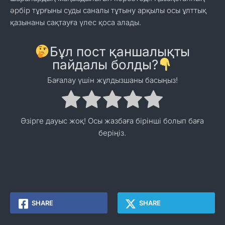
әрбір тұрғыны суды саналы тұтыну арқылы осы ұлттық
қазынаны сақтауға үлес қоса алады.
Бұл пост қаншалықты
пайдалы болды?
Бағалау үшін жұлдызшаны басыңыз!
Әзірге дауыс жоқ! Осы жазбаға бірінші болып баға
беріңіз.
SHARE
SHARE