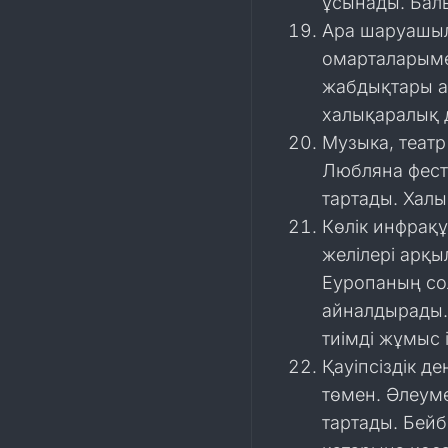
ұсынады. Бал
Ара шаруашыл
омарталарыме
жабдықтары а
халықаралық 
Музыка, театр
Любляна фест
тартады. Халы
Көлік инфрақ
желілері арқ
Еуропаның сол
айналдырады.
тиімді жұмыс і
Қауіпсіздік д
төмен. Әлеум
тартады. Бейб