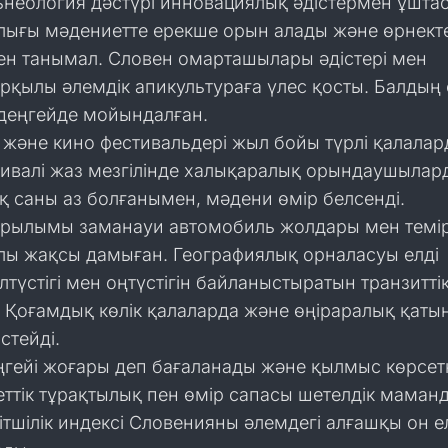
ьнеология дәстүрі инновациялық әдістермен ұшта
ығы мәдениетте ерекше орын алады және өрнект
н танымал. Словен омарташылары әдістері мен
рқылы әлемдік апикультураға үлес қосты. Балдың
деңгейде мойындалған.
 және кино фестивальдері жыл бойы түрлі қалалард
ивалі жаз мезгілінде халықаралық орындаушылар
қ саны аз болғанымен, мәдени өмір белсенді.
ұрылымы заманауи автомобиль жолдары мен темі
ылы жақсы дамыған. Географиялық орналасуы елді
түстігі мен оңтүстігін байланыстыратын транзиттік
 Қоғамдық көлік қалаларда және өңіраралық қаты
стейді.
еңгейі жоғары деп бағаланады және қылмыс көрсет
еттік тұрақтылық пен өмір сапасы шетелдік маман
ітшілік индексі Словенияны әлемдегі алғашқы он е