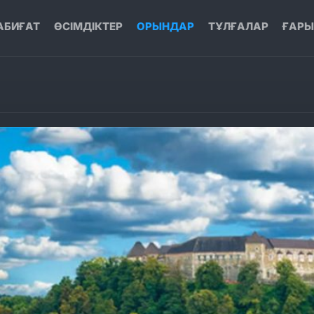
АБИҒАТ
ӨСІМДІКТЕР
ОРЫНДАР
ТҰЛҒАЛАР
ҒАР