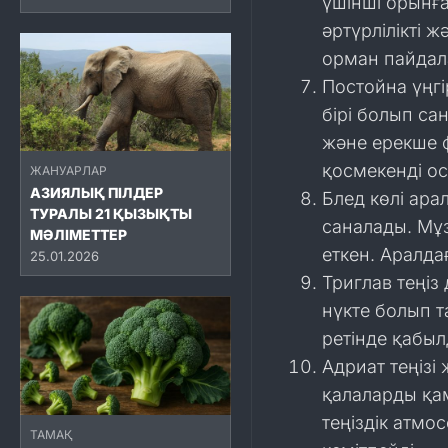
үшінші орынғ
әртүрлілікті 
орман пайдала
Постойна үңгі
бірі болып са
және ерекше ф
қосмекенді ос
ЖАНУАРЛАР
АЗИЯЛЫҚ ПІЛДЕР
Блед көлі ар
ТУРАЛЫ 21 ҚЫЗЫҚТЫ
саналады. Мұз
МӘЛІМЕТТЕР
еткен. Аралда
25.01.2026
Триглав теңіз
нүкте болып т
ретінде қабыл
Адриат теңізі
қалаларды қа
теңіздік атмо
ТАМАҚ