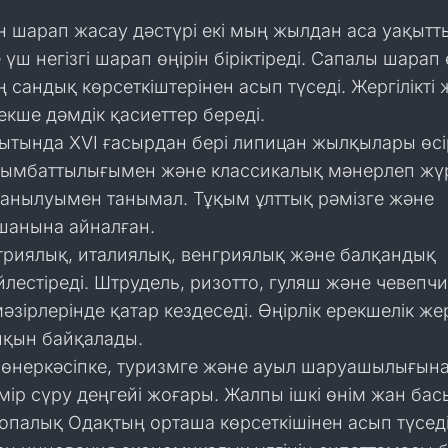
н шарап жасау дәстүрі екі мың жылдан аса уақытт
ш негізгі шарап өңірін біріктіреді. Сапалы шарап 
ң сандық көрсеткіштерінен асып түседі. Жергілікті 
кше дәмдік қасиеттер береді.
ытында XVI ғасырдан бері липицан жылқылары өсір
сымбаттылығымен және классикалық мәнерлеп жү
данылуымен танымал. Тұқым ұлттық рәмізге және
анына айналған.
триялық, италиялық, венгриялық және балқандық
йлестіреді. Штрудель, ризотто, гуляш және чевепч
зірлерінде қатар кездеседі. Өңірлік ерекшелік жерг
йқын байқалады.
өнеркәсіпке, туризмге және ауыл шаруашылығын
өмір сүру деңгейі жоғары. Жалпы ішкі өнім жан ба
палық Одақтың орташа көрсеткішінен асып түседі