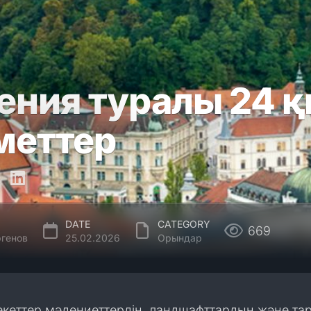
ения туралы 24 
меттер
DATE
CATEGORY
669
генов
25.02.2026
Орындар
кеттер мәдениеттердің, ландшафттардың және та