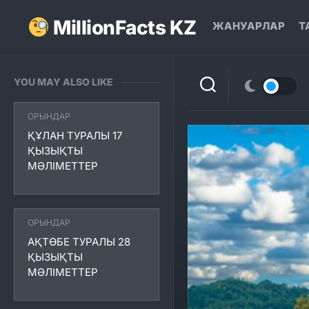
Skip
to
MillionFacts KZ
ЖАНУАРЛАР
Т
content
YOU MAY ALSO LIKE
ОРЫНДАР
ҚҰЛАН ТУРАЛЫ 17
ҚЫЗЫҚТЫ
МӘЛІМЕТТЕР
ОРЫНДАР
АҚТӨБЕ ТУРАЛЫ 28
ҚЫЗЫҚТЫ
МӘЛІМЕТТЕР