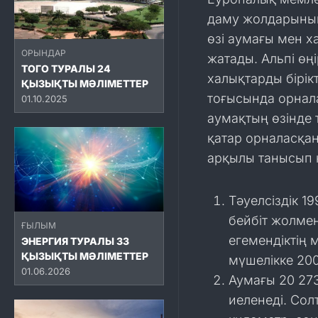
даму жолдарының
өзі аумағы мен 
ОРЫНДАР
жатады. Альпі өң
ТОГО ТУРАЛЫ 24
халықтарды бірік
ҚЫЗЫҚТЫ МӘЛІМЕТТЕР
тоғысында орнал
01.10.2025
аумақтың өзінде 
қатар орналасқан
арқылы танысып к
Тәуелсіздік 
бейбіт жолме
ҒЫЛЫМ
егемендіктің
ЭНЕРГИЯ ТУРАЛЫ 33
ҚЫЗЫҚТЫ МӘЛІМЕТТЕР
мүшелікке 200
01.06.2026
Аумағы 20 27
иеленеді. Сол