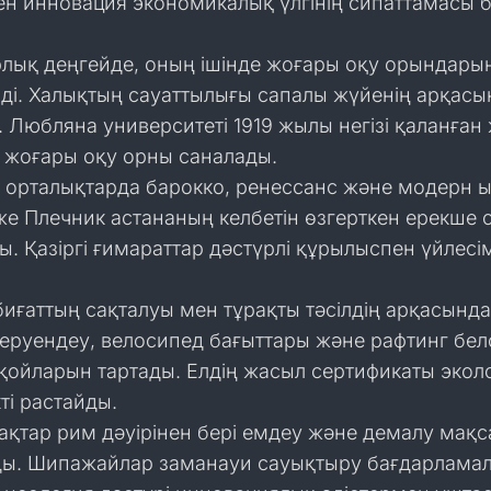
ен инновация экономикалық үлгінің сипаттамасы 
рлық деңгейде, оның ішінде жоғары оқу орындары
мді. Халықтың сауаттылығы сапалы жүйенің арқасы
 Любляна университеті 1919 жылы негізі қаланған
е жоғары оқу орны саналады.
и орталықтарда барокко, ренессанс және модерн 
же Плечник астананың келбетін өзгерткен ерекше 
. Қазіргі ғимараттар дәстүрлі құрылыспен үйлесі
иғаттың сақталуы мен тұрақты тәсілдің арқасынд
серуендеу, велосипед бағыттары және рафтинг бел
қойларын тартады. Елдің жасыл сертификаты экол
ті растайды.
ақтар рим дәуірінен бері емдеу және демалу мақ
ы. Шипажайлар заманауи сауықтыру бағдарлама