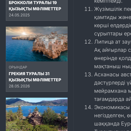
кемітпейді.
БРОККОЛИ ТУРАЛЫ 19
Жүзімшілік пе
ҚЫЗЫҚТЫ МӘЛІМЕТТЕР
24.05.2025
қамтиды және ү
көрші елдерді
сұрыптары ере
Липица ат зау
Ақ айғырлар 
өнерінде қол
мақтаныш ныш
ОРЫНДАР
ГРЕКИЯ ТУРАЛЫ 31
Асханасы авс
ҚЫЗЫҚТЫ МӘЛІМЕТТЕР
дәстүрлерді ү
28.05.2026
мейрамхана мә
тағамдарда а
Экономикасы 
негізделген, 
шаққанда Еуро