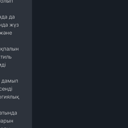
болып
нда да
нда жүз
 және
ықпалын
стиль
мді
а дамып
сенді
огиялық
сатында
ларын