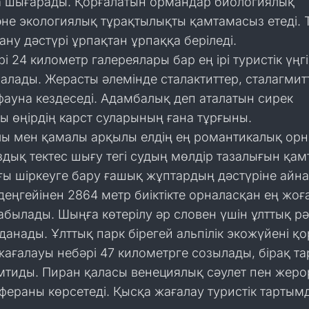
а шығарады. Қорғалатын ормандар биологиялық
және экологиялық тұрақтылықты қамтамасыз етеді. 
ну дәстүрі ұрпақтан ұрпаққа беріледі.
рі 24 километр галереялары бар ең ірі туристік үңг
налады. Жерасты әлемінде сталактиттер, сталагмит
ауна кездеседі. Адамбалық деп аталатын сирек
ы өңірдің карст суларының ғана тұрғыны.
алы мен қамалы арқылы елдің ең романтикалық ор
дық тектес шығу тегі судың мөлдір тазалығын қа
ғы шіркеуге бару ғашық жұптардың дәстүріне айна
 деңгейінен 2864 метр биіктікте орналасқан ең жо
абылады. Шыңға көтерілу әр словен үшін ұлттық рә
данады. Ұлттық парк бірегей альпілік экожүйені қ
 жағалауы небәрі 47 километрге созылады, бірақ т
мтиды. Пиран қаласы венециялық сәулет пен жеро
сфераны көрсетеді. Қысқа жағалау туристік тарты