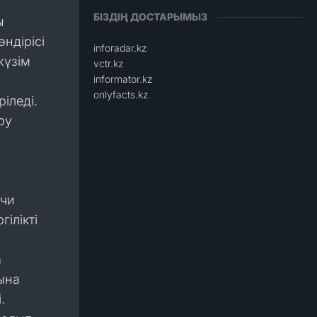
БІЗДІҢ ДОСТАРЫМЫЗ
ы
өндірісі
inforadar.kz
жүзім
vctr.kz
informator.kz
onlyfacts.kz
іледі.
ру
ичи
ілікті
а
сына
.