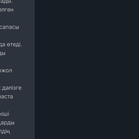
сады.
елген
 сапасы
а өтеді.
ды
ржол
 дәлізге
наста
кіші
дарды
лдің