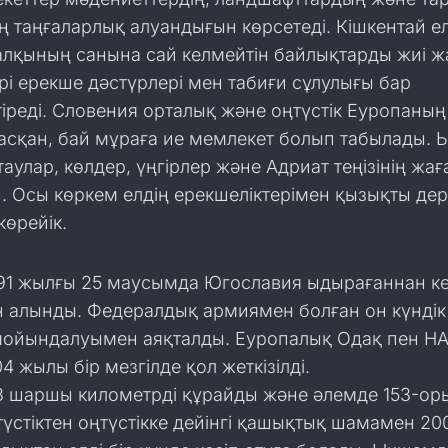
 таңғаларлық алуандығын көрсетеді. Кішкентай е
халқының санына сай келмейтін байлықтарды жиі 
ірі ерекше дәстүрлері мен табиғи сұлулығы бар
тіреді. Словения орталық және оңтүстік Еуропаның
асқан, бай мұраға ие мемлекет болып табылады.
таулар, көлдер, үңгірлер және Адриат теңізінің жа
. Осы көркем елдің ерекшеліктерімен қызықты де
өрейік.
1991 жылғы 25 маусымда Югославия ыдырағаннан ке
н алынды. Федералдық армиямен болған он күндік
 мойындалуымен аяқталды. Еуропалық Одақ пен НА
4 жылы бір мезгілде қол жеткізілді.
3 шаршы километрді құрайды және әлемде 153-о
түстіктен оңтүстікке дейінгі қашықтық шамамен 20