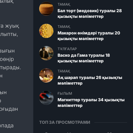
дылық
ТАМАҚ
Бал торт (медовик) туралы 28
қызықты мәліметтер
ға жуық
ТАМАҚ
Макарон өнімдері туралы 20
алыпты,
қызықты мәліметтер
ТҰЛҒАЛАР
азығын
Васко да Гама туралы 18
оөңір
қызықты мәліметтер
тырады.
ТАМАҚ
н
Ақ шарап туралы 26 қызықты
мәліметтер
сын
ҒЫЛЫМ
Магниттер туралы 34 қызықты
р
мәліметтер
ұрғыдан
ТОП ЗА ПРОСМОТРАМИ
опада