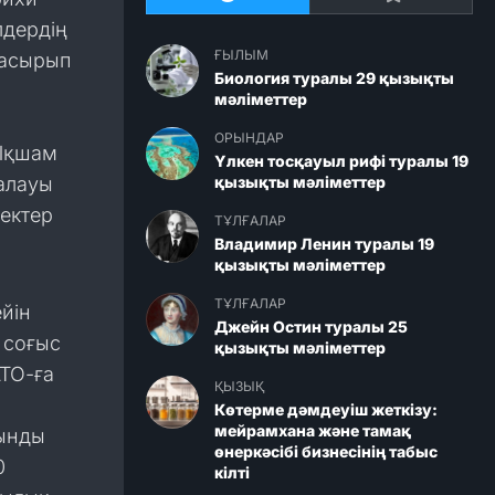
лдердің
ҒЫЛЫМ
жасырып
Биология туралы 29 қызықты
мәліметтер
ОРЫНДАР
 Ықшам
Үлкен тосқауыл рифі туралы 19
ғалауы
қызықты мәліметтер
ректер
ТҰЛҒАЛАР
Владимир Ленин туралы 19
қызықты мәліметтер
ТҰЛҒАЛАР
йін
Джейн Остин туралы 25
 соғыс
қызықты мәліметтер
ТО-ға
ҚЫЗЫҚ
Көтерме дәмдеуіш жеткізу:
мейрамхана және тамақ
рынды
өнеркәсібі бизнесінің табыс
0
кілті