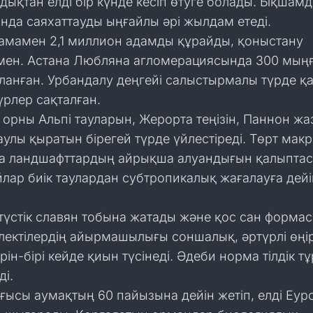
дықтан елді бір күнде кесіп өтуге болады. Ықшам
нда саяхаттауды ыңғайлы әрі жылдам етеді.
амамен 2,1 миллион адамды құрайды, қоныстану
мен. Астана Любляна агломерациясында 300 мың
ланған. Урбандалу деңгейі салыстырмалы түрде қ
рлер сақталған.
орны Альпі тауларын, Жерорта теңізін, Паннон ж
улы қыратын бірегей түрде үйлестіреді. Төрт макр
а ландшафттардың айрықша алуандығын қалыптас
лар биік таулардан субтропикалық жағалауға дейі
ңтүстік славян тобына жатады және қос сан форма
лектілердің айырмашылығы соншалық, әртүрлі өңі
рін-бірі кейде қиын түсінеді. Әдеби норма тілдік т
ді.
ысы аумақтың 60 пайызына дейін жетіп, елді Еур