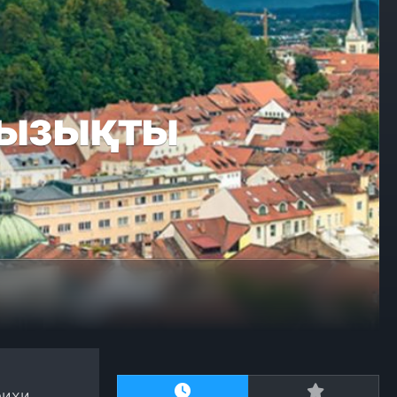
қызықты
рихи