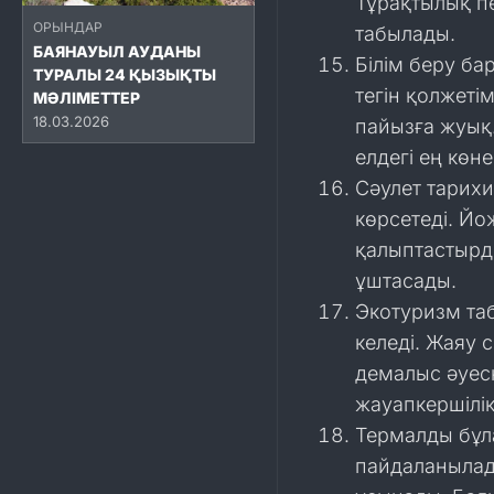
Тұрақтылық п
ОРЫНДАР
табылады.
БАЯНАУЫЛ АУДАНЫ
Білім беру ба
ТУРАЛЫ 24 ҚЫЗЫҚТЫ
тегін қолжеті
МӘЛІМЕТТЕР
18.03.2026
пайызға жуық.
елдегі ең көн
Сәулет тарих
көрсетеді. Йо
қалыптастырды
ұштасады.
Экотуризм таб
келеді. Жаяу 
демалыс әуес
жауапкершілік
Термалды бұл
пайдаланылад