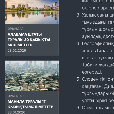
километр, сон
өңірлер арасы
Халық саны ш
тығыздығы тө
тұрғын шоғыр
ОРЫНДАР
АЛАБАМА ШТАТЫ
ауылдық дәстү
ТУРАЛЫ 30 ҚЫЗЫҚТЫ
Географиялық 
МӘЛІМЕТТЕР
және Динар та
28.02.2026
шағын аумақт
Табиғи жағдай
өзгереді.
Словен тілі о
сақтаған. Диа
тұрғындары бі
ОРЫНДАР
ұлтты біріктіре
МАНИЛА ТУРАЛЫ 17
ҚЫЗЫҚТЫ МӘЛІМЕТТЕР
Орман жамылғ
23.01.2026