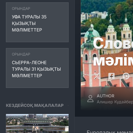
ОРЫНДАР
УФА ТУРАЛЫ 35
ҚЫЗЫҚТЫ
МӘЛІМЕТТЕР
Слов
мәлі
ОРЫНДАР
СЬЕРРА-ЛЕОНЕ
ТУРАЛЫ 31 ҚЫЗЫҚТЫ
МӘЛІМЕТТЕР
AUTHOR
Алишер Кудайбер
КЕЗДЕЙСОҚ МАҚАЛАЛАР
Еуропалық мемле