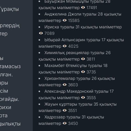
Бауыржан Момышұлы туралы 28
қызықты мәліметтер
17491
Тұрақты
Анджелина Джоли туралы 28 қызықты
мәліметтер
15585
ірлердің
Ириска туралы 31 қызықты мәліметтер
тер
7089
Ыбырай Алтынсарин туралы 17 қызықты
мәліметтер
4025
Химиялық реакциялар туралы 26
ны
қызықты мәліметтер
3811
Махамбет Өтемісұлы туралы 18
мтамасыз
қызықты мәліметтер
3735
лған.
Хризантемалар туралы 26 қызықты
ғары
мәліметтер
3603
сім
Александр Македонский туралы 17
қызықты мәліметтер
3555
орғайды.
Жауын құрттары туралы 35 қызықты
арихи
мәліметтер
3551
рта
Хадрозавр туралы 31 қызықты
мдылықты
мәліметтер
3450