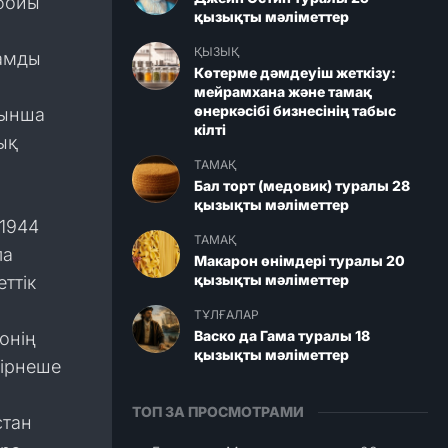
 бойы
қызықты мәліметтер
ҚЫЗЫҚ
дамды
Көтерме дәмдеуіш жеткізу:
мейрамхана және тамақ
өнеркәсібі бизнесінің табыс
йынша
кілті
ық
ТАМАҚ
Бал торт (медовик) туралы 28
қызықты мәліметтер
 1944
ТАМАҚ
ла
Макарон өнімдері туралы 20
қызықты мәліметтер
ттік
ТҰЛҒАЛАР
Васко да Гама туралы 18
онің
қызықты мәліметтер
бірнеше
ТОП ЗА ПРОСМОТРАМИ
стан