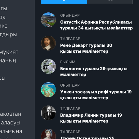
йғы
ОРЫНДАР
да
Оңтүстік Африка Республикасы
икс
туралы 34 қызықты мәліметтер
ағдыры
ТҰЛҒАЛАР
Рене Декарт туралы 30
 мұқият
қызықты мәліметтер
ананың
ҒЫЛЫМ
Биология туралы 29 қызықты
мәліметтер
сы
ОРЫНДАР
Үлкен тосқауыл рифі туралы 19
қызықты мәліметтер
ТҰЛҒАЛАР
раковтан
Владимир Ленин туралы 19
қызықты мәліметтер
наласуы
талығына
ТҰЛҒАЛАР
Джейн Остин туралы 25