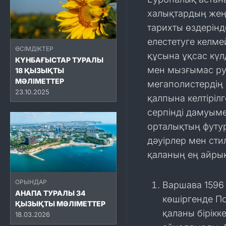
халықтардың жеңі
тарихты өздерін
елестетуге келме
ӨСІМДІКТЕР
құсына ұқсас кү
КҮНБАҒЫСТАР ТУРАЛЫ
мен мызғымас ру
18 ҚЫЗЫҚТЫ
МӘЛІМЕТТЕР
мегаполистердің 
23.10.2025
қалпына келтіріл
серпінді дамуымен
орталықтың футур
дәуірлер мен сти
қаланың ең айры
ОРЫНДАР
Варшава 1596
АНАПA ТУРАЛЫ 34
көшіргенде П
ҚЫЗЫҚТЫ МӘЛІМЕТТЕР
қаланы бірікк
18.03.2026