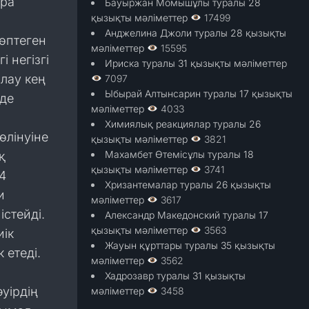
ұра
Бауыржан Момышұлы туралы 28
қызықты мәліметтер
17499
Анджелина Джоли туралы 28 қызықты
көптеген
мәліметтер
15595
 негізгі
Ириска туралы 31 қызықты мәліметтер
лау кең
7097
Ыбырай Алтынсарин туралы 17 қызықты
нде
мәліметтер
4033
Химиялық реакциялар туралы 26
өлінуіне
қызықты мәліметтер
3821
Махамбет Өтемісұлы туралы 18
қ
қызықты мәліметтер
3741
4
Хризантемалар туралы 26 қызықты
и
мәліметтер
3617
стейді.
Александр Македонский туралы 17
қызықты мәліметтер
3563
иік
Жауын құрттары туралы 35 қызықты
 етеді.
мәліметтер
3562
Хадрозавр туралы 31 қызықты
уірдің
мәліметтер
3458