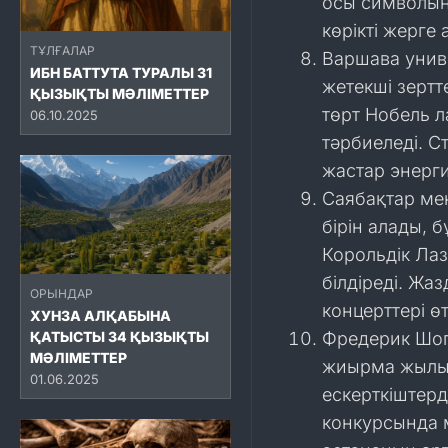
осы символын
көрікті жерге
ТҰЛҒАЛАР
Варшава унив
ИБН БАТТУТА ТУРАЛЫ 31
жетекші зертт
ҚЫЗЫҚТЫ МӘЛІМЕТТЕР
төрт Нобель л
06.10.2025
тәрбиеледі. С
жастар энерги
Саябақтар ме
бірін алады, 
Корольдік Лаз
білдіреді. Жа
ОРЫНДАР
концерттері өтк
ХУНЗА АЛҚАБЫНА
Фредерик Шоп
ҚАТЫСТЫ 34 ҚЫЗЫҚТЫ
МӘЛІМЕТТЕР
жиырма жылын
01.06.2025
ескерткіштер
конкурсында 