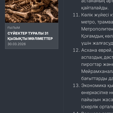
астананың әр
қайталайды.
Көлік жүйесі
метро, трамва
ҒЫЛЫМ
Метрополитенн
СҮЙЕКТЕР ТУРАЛЫ 31
Қоғамдық көл
ҚЫЗЫҚТЫ МӘЛІМЕТТЕР
үшін жалғасуд
30.03.2026
Асхана еврей
аспаздық дәст
пирогтар жән
Мейрамханала
бағыттарды д
Экономика қы
өнеркәсіпке н
пайызын жаса
іскерлік орта