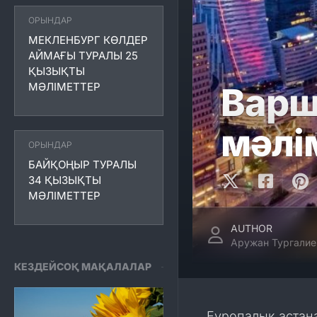
ОРЫНДАР
МЕКЛЕНБУРГ КӨЛДЕР
АЙМАҒЫ ТУРАЛЫ 25
ҚЫЗЫҚТЫ
МӘЛІМЕТТЕР
Варш
мәлі
ОРЫНДАР
БАЙҚОҢЫР ТУРАЛЫ
34 ҚЫЗЫҚТЫ
МӘЛІМЕТТЕР
AUTHOR
Аружан Тургалие
КЕЗДЕЙСОҚ МАҚАЛАЛАР
Еуропалық астана