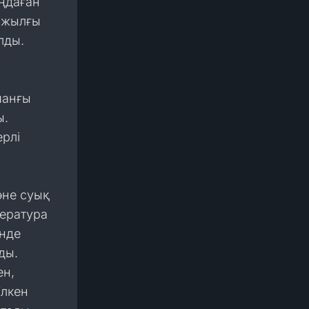
ңдаған
3 жылғы
лды.
манғы
ы.
ерлі
әне суық
ература
нде
ды.
ен,
Үлкен