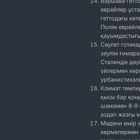
Варшава гетт
еврейлер ұста
геттодағы көт
Поляк еврейл
қауымдастығ
Сәулет готика
зәулім ғимара
Сталиндік дәуі
үйлермен көр
урбанистикал
Климат темпе
қысы бар қоң
шамамен 8-9 
аздап жазғы 
Мәдени өмір 
көрмелермен 