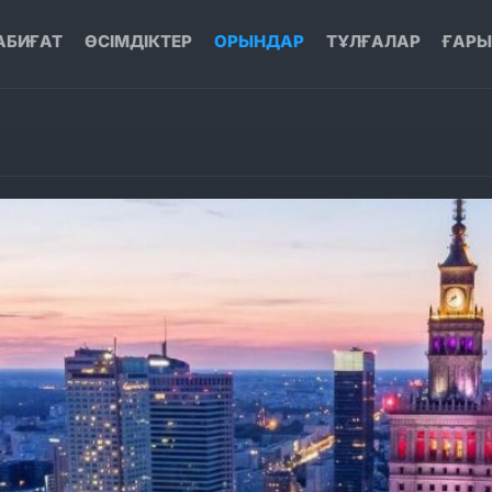
АБИҒАТ
ӨСІМДІКТЕР
ОРЫНДАР
ТҰЛҒАЛАР
ҒАР