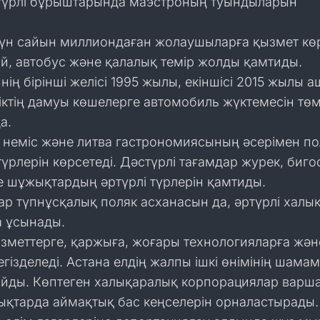
түрлі бұрыштарында маэстроның туындыларын
 күн сайын миллиондаған жолаушыларға қызмет көр
й, автобус және қалалық темір жолды қамтиды.
ің бірінші желісі 1995 жылы, екіншісі 2015 жылы 
іктің дамуы көшелерге автомобиль жүктемесін тө
а.
, неміс және литва гастрономиясының әсерімен по
үрлерін көрсетеді. Дәстүрлі тағамдар журек, биго
е шұжықтардың әртүрлі түрлерін қамтиды.
р түпнұсқалық поляк асханасын да, әртүрлі халы
а ұсынады.
зметтерге, қаржыға, жоғары технологияларға жән
егізделеді. Астана елдің жалпы ішкі өнімінің шамам
йды. Көптеген халықаралық корпорациялар варш
лықтарда аймақтық бас кеңселерін орналастырады.