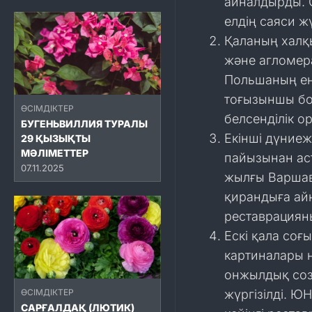
айналдырды. 
елдің саяси ж
Қаланың халқ
және агломер
Польшаның ең
тоғызыншы бо
ӨСІМДІКТЕР
белсенділік 
БУГЕНЬВИЛЛИЯ ТУРАЛЫ
Екінші дүниеж
29 ҚЫЗЫҚТЫ
МӘЛІМЕТТЕР
пайызынан ас
07.11.2025
жылғы Варшава
қирандыға айн
реставрациян
Ескі қала соғ
картиналары н
онжылдық соз
ӨСІМДІКТЕР
жүргізілді. Ю
САРҒАЛДАҚ (ЛЮТИК)