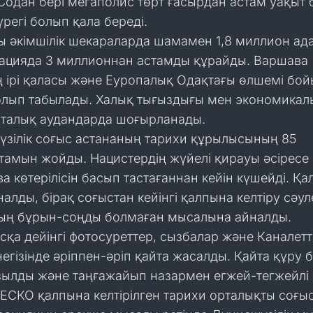
Содан бері мегаполис төрт ғасырдан астам уақыт
үрегі болып қала береді.
ы әкімшілік шекараларда шамамен 1,8 миллион а
ацияда 3 миллионнан астамды құрайды. Варшава
 ірі қаласы және Еуропалық Одақтағы өлшемі бо
лып табылады. Халық тығыздығы мен экономикал
орталық аудандарда шоғырланады.
үзілік соғыс астананың тарихи құрылысының 85
тамын жойды. Нацистердің жүйелі қирауы әсіресе
 көтерілісін басып тастағаннан кейін күшейді. Қа
алды, бірақ соғыстан кейінгі қалпына келтіру сәуле
ың бұрын-соңды болмаған мысалына айналды.
ысқа дейінгі фотосуреттер, сызбалар және Каналетт
егізінде әріппен-әріп қайта жасалды. Қайта құру 
ылды және таңғажайып назармен егжей-тегжейлі
НЕСКО қалпына келтірілген тарихи орталықты соғы