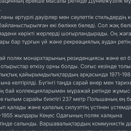
врацияның ерекше мысалы ретінде Дүниежүзілік м
.
аланы әртүрлі дәуірлер мен сәулеттік стильдердің 
айланыстырылған екі бөлікке бөледі. Сол жақ бөлігі
мәдени көрікті жерлерді шоғырландырады. Оң жаға
ары бар тұрғын үй және рекреациялық аудан реті
рай поляк монархтарының резиденциясы және ел б
 отырыстар өткізу орны болды. Соғыс кезінде толы
алықтық қайырымдылықтардың арқасында 1971-198
на келтірілді. Бүгінгі таңда сарай өнер мен тарих
ің бай коллекцияларымен мұражай ретінде жұмыс і
 ғылым сарайы биіктігі 237 метр Польшаның ең б
п қалады және қалалық силуэттің үстінен үстемдік
-1955 жылдары Кеңес Одағының поляк халқына
тінде салынды. Варшавалықтардың коммунистік дә