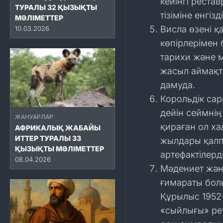
кейінгі реста
ТУРАЛЫ 32 ҚЫЗЫҚТЫ
тізіміне енгізді
МӘЛІМЕТТЕР
Висла өзені қ
10.03.2026
көпірлерімен б
тарихи және 
жасыл аймақт
дамуда.
Корольдік са
дейін сеймнің
ЖАНУАРЛАР
қираған ол х
АФРИКАЛЫҚ ЖАБАЙЫ
ИТТЕР ТУРАЛЫ 33
жылдары қалпы
ҚЫЗЫҚТЫ МӘЛІМЕТТЕР
артефактілерд
08.04.2026
Мәдениет және
ғимараты болы
Құрылыс 1952
«сыйлығы» ре