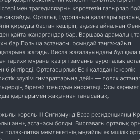
стері мен трагедияларын көрсететін ғасырлар бо
де сақтайды. Орталық Еуропаның қалалары арасын
йтін қирауды бастан кешіріп, аңызға айналған Фен
лден қайта жаңарғандар бар. Варшава драмалық т
хы бар Польша астанасы, осындай таңғажайып
қатарына жатады. Висла жағалауындағы бұл қала
ген тарихи мұраны қазіргі заманғы еуропалық аст
 біріктіреді. Ортағасырлық Ескі қаладан іскерлік
истік зәулім ғимараттарына дейін — поляк астана
льдердің бірегей тоғысуын көрсетеді. Осы керемет
қша қырларымен жақыннан танысайық.
 жылы король III Сигизмунд Ваза резиденцияны К
ольшаның астанасы болды. Виславағы орталық ор
ен поляк-литва мемлекетінің ыңғайлы әкімшілік ор