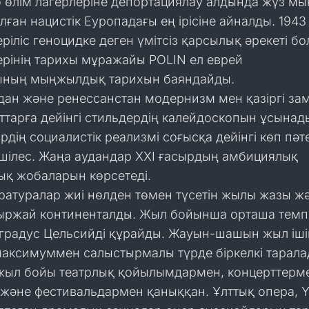
о өлім лагерлеріне депортациялау алдында жүз мы
лған нацистік Еуропадағы ең ірісіне айналды. 194
еріліс геноцидке деген үмітсіз қарсылық әрекеті бо
ерінің тарихы мұражайы POLIN ел еврей
ының мыңжылдық тарихын баяндайды.
дан және ренессанстан модернизм мен қазіргі за
ттарға дейінгі стильдердің калейдоскопын ұсынад
рдің социалистік реализмі соғысқа дейінгі көп пәт
шілес. Жаңа аудандар XXI ғасырдың амбициялық
ық жобаларын көрсетеді.
ратуралар жиі нөлден төмен түсетін жылы жазы ж
ыржай континенталды. Жыл бойынша орташа темп
градус Цельсийді құрайды. Жауын-шашын жыл іші
максимуммен салыстырмалы түрде біркелкі тарала
жыл бойы театрлық қойылымдармен, концерттерм
және фестивальдармен қаныққан. Ұлттық опера, 