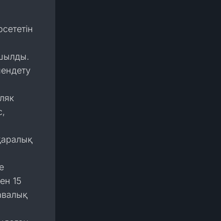
сететін
ашылды.
мендету
ляк
с,
қаралық
е
ен 15
авалық