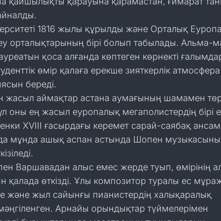
а қайшылықты қарауына қарамастан, ғимарат та
 айналды.
ерситеті 1816 жылы құрылды және Орталық Еуроп
еу орталықтарының бірі болып табылады. Альма-м
ауреатын қоса алғанда көптеген көрнекті ғалымд
туденттік өмір қалаға ерекше зияткерлік атмосфер
ясын береді.
н жасыл аймақтар астана аумағының шамамен төр
бұл оны ең жасыл еуропалық мегаполистердің бірі е
енки XVIII ғасырдағы керемет сарай-саябақ ансам
зда мұнда ашық аспан астында Шопен музыкасының
ізіледі.
ен Варшавадан алыс емес жерде туып, өмірінің 
 қалада өткізді. Ұлы композитор туралы ес мұра
де және жыл сайынғы пианистердің халықаралық
мәңгіленген. Арнайы орындықтар түймелерімен