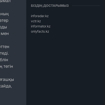
нымал
БІЗДІҢ ДОСТАРЫМЫЗ
аның
inforadar.kz
атер
vctr.kz
informator.kz
арды
onlyfacts.kz
а мен
ттен
теді.
блін
 тегін
алғашқы
жайда,