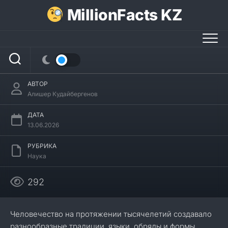
Перейти
MillionFacts KZ
к
содержанию
21 интересный факт об этнологии
АВТОР
Алишер Кудайбергенов
ДАТА
13.06.2026
РУБРИКА
Наука
292
Человечество на протяжении тысячелетий создавало
разнообразные традиции, языки, обряды и формы