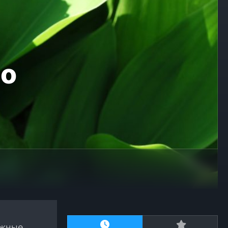
 о
ежные