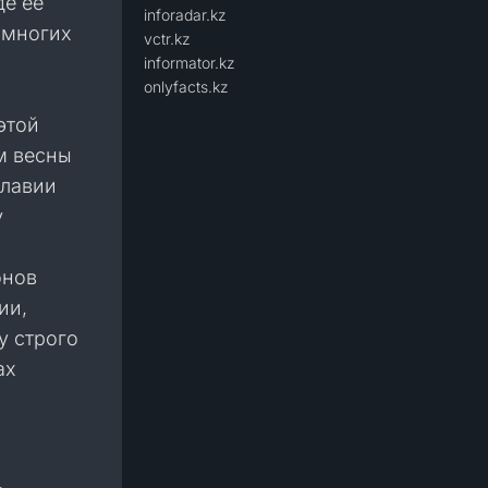
де её
inforadar.kz
 многих
vctr.kz
informator.kz
onlyfacts.kz
этой
м весны
славии
у
онов
ии,
у строго
ах