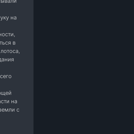
сывали
уку на
ности,
ться в
лотоса,
дания
всего
ющей
сти на
земли с