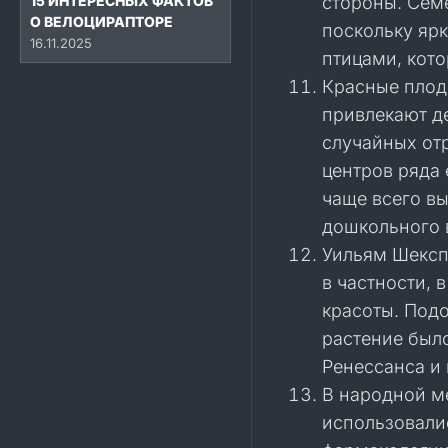
15 ИНТЕРЕСНЫХ ФАКТОВ
стороны. Сем
О ВЕЛОЦИРАПТОРЕ
поскольку яр
16.11.2025
птицами, кото
Красные плод
привлекают д
случайных от
центров ряда 
чаще всего в
дошкольного 
Уильям Шексп
в частности, 
красоты. Подо
растение был
Ренессанса и
В народной м
использовали