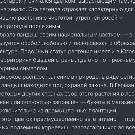
Остарой и считался цветком, вырастающим там, г
 на землю. Эта легенда отражает характерную для
иацию растения с чистотой, утренней росой и
 природы после зимы.
брала ландыш своим национальным цветком — в 
льзуется особой любовью и тесно связан с образо
льтуре. Подобный статус растение имеет и в Юго
 территориях бывшей страны, где оно по-прежнем
ьтурным символом.
широкое распространение в природе, в ряде реги
 ландыш находится под охраной закона. В Герман
оторых других странах сбор этого растения в лес
ван или полностью запрещён — букеты в магазин
сключительно из промышленных плантаций.
 этот цветок преимущественно вегетативно — при
ых подземных корневищ, разрастающихся во все