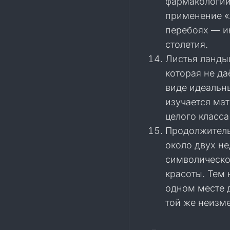
фармакологии.
применение «
перебоях — и
столетия.
Листья ланды
которая не да
виде идеальн
изучается ма
целого класс
Продолжитель
около двух н
символическо
красоты. Тем
одном месте д
той же неизм