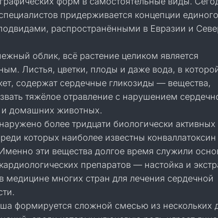
ографических форм в самостоятельные виды. Сего
специалистов придерживается концепции единого
подвидами, распространёнными в Евразии и Сев
нежный облик, всё растение целиком является
ым. Листья, цветки, плоды и даже вода, в которо
кет, содержат сердечные гликозиды — вещества,
звать тяжёлое отравление с нарушением сердечн
й и домашних животных.
наружено более тридцати биологически активных
среди которых наиболее известны конваллатоксин
 Именно эти вещества долгое время служили осно
кардиологических препаратов — настойка и экстр
в медицине многих стран для лечения сердечной
сти.
ша формируется сложной смесью из нескольких 