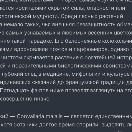
аются носителями скрытой силы, опасности или
ологической мудрости. Среди лесных растений
а немало таких, чья внешняя беззащитность обма
з самых узнаваемых и любимых весенних цветко
нно такой парадокс. Его белоснежные колокольчи
еками вдохновляли поэтов и парфюмеров, однако 
чистоты скрывается растение с богатейшей истор
ей и поразительными биологическими свойствам
глубокий след в медицине, мифологии и культуре
андинавских сказаний до французской традиции д
 Пятнадцать фактов ниже позволят взглянуть на эт
 совершенно иначе.
ий — Convallaria majalis — является единственны
 хотя ботаники долгое время спорили, выделять л