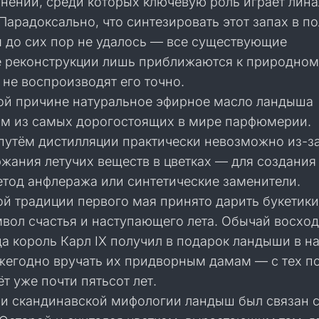
инений, среди которых ключевую роль играет лина
Парадоксально, что синтезировать этот запах в п
 до сих пор не удалось — все существующие
реконструкции лишь приближаются к природном
 не воспроизводят его точно.
ой причине натуральное эфирное масло ландыша
им из самых дорогостоящих в мире парфюмерии.
 путём дистилляции практически невозможно из-з
жания летучих веществ в цветках — для создания
тод анфлеража или синтетические заменители.
й традиции первого мая принято дарить букетики
мвол счастья и наступающего лета. Обычай восход
гда король Карл IX получил в подарок ландыши в н
ежегодно вручать их придворным дамам — с тех п
т уже почти пятьсот лет.
 и скандинавской мифологии ландыш был связан 