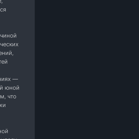
,
тся
ичиной
ических
ений,
тей
ниях —
ой юной
м, что
хи
ной