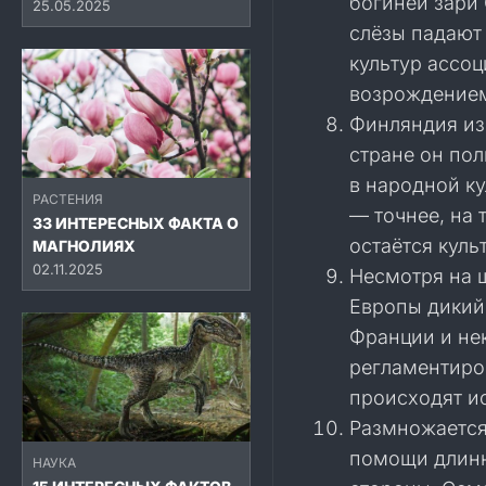
богиней зари 
25.05.2025
слёзы падают
культур ассоц
возрождением
Финляндия из
стране он по
в народной ку
РАСТЕНИЯ
— точнее, на
33 ИНТЕРЕСНЫХ ФАКТА О
остаётся кул
МАГНОЛИЯХ
02.11.2025
Несмотря на 
Европы дикий
Франции и нек
регламентиро
происходят и
Размножается
помощи длинн
НАУКА