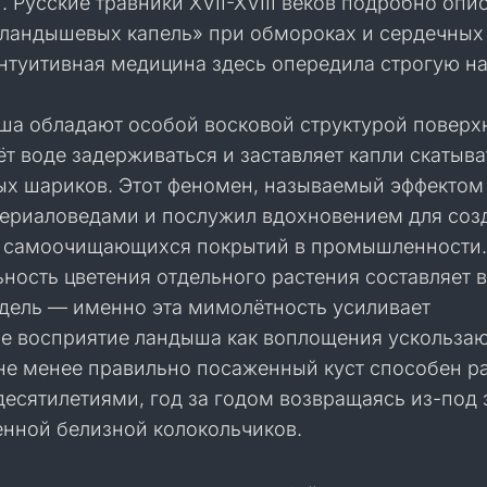
 Русские травники XVII-XVIII веков подробно опи
ландышевых капель» при обмороках и сердечных
нтуитивная медицина здесь опередила строгую на
ша обладают особой восковой структурой поверх
ёт воде задерживаться и заставляет капли скатыва
ых шариков. Этот феномен, называемый эффектом 
териаловедами и послужил вдохновением для соз
а самоочищающихся покрытий в промышленности.
ность цветения отдельного растения составляет 
едель — именно эта мимолётность усиливает
е восприятие ландыша как воплощения ускольза
 не менее правильно посаженный куст способен ра
есятилетиями, год за годом возвращаясь из-под 
енной белизной колокольчиков.