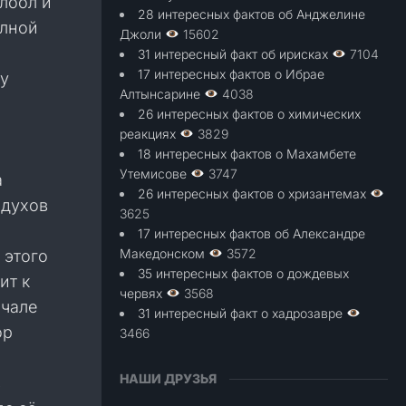
лоол и
28 интересных фактов об Анджелине
олной
Джоли
15602
31 интересный факт об ирисках
7104
17 интересных фактов о Ибрае
у
Алтынсарине
4038
26 интересных фактов о химических
реакциях
3829
18 интересных фактов о Махамбете
Утемисове
3747
а
26 интересных фактов о хризантемах
 духов
3625
17 интересных фактов об Александре
Македонском
3572
 этого
35 интересных фактов о дождевых
ит к
червях
3568
ачале
31 интересный факт о хадрозавре
ор
3466
НАШИ ДРУЗЬЯ
с