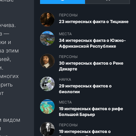
ПЕРСОНЫ
23 интересных факта о Тициане
нчива.
в —
МЕСТА
34 интересных факта о Южно-
ки и
Африканской Республике
за этим
ПЕРСОНЫ
ией,
30 интересных фактов о Рене
и.
Декарте
 многих
НАУКА
арить
29 интересных фактов о
биологии
от
МЕСТА
19 интересных фактов о рифе
Большой Барьер
м видом
ПЕРСОНЫ
и
19 интересных фактов о