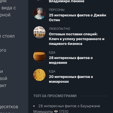
дня
Владимире Ленине
 вида с
ПЕРСОНЫ
ерной
25 интересных фактов о Джейн
Остин
ЛЮБОПЫТНО
Оптовые поставки специй:
й стоял
Ключ к успеху ресторанного и
пищевого бизнеса
ого
ЕДА
28 интересных фактов о
медовике
 и
ЕДА
20 интересных фактов о
вой
макаронах
акт
ТОП ЗА ПРОСМОТРАМИ
28 интересных фактов о Бауыржане
десятков
Момышулы
17510