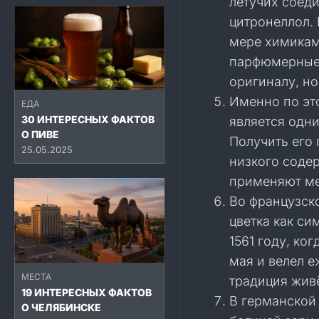
летучих соед
цитронеллол. 
мере химикам
парфюмерные 
оригиналу, но
Именно по эт
ЕДА
30 ИНТЕРЕСНЫХ ФАКТОВ
является одн
О ПИВЕ
Получить его
25.05.2025
низкого содер
применяют ме
Во французско
цветка как си
1561 году, ко
мая и велел 
МЕСТА
традиция живё
19 ИНТЕРЕСНЫХ ФАКТОВ
В германской
О ЧЕЛЯБИНСКЕ