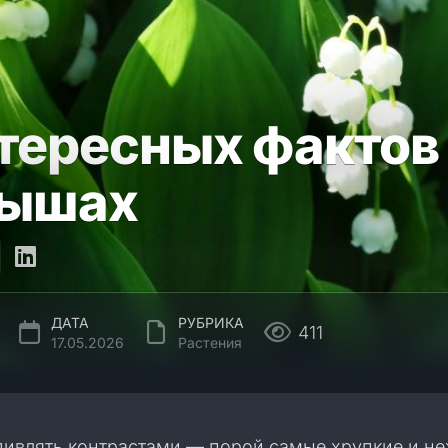
нтересных фактов
дышах
ДАТА
РУБРИКА
411
17.05.2026
Растения
дивлять контрастами — порой самые хрупкие и н