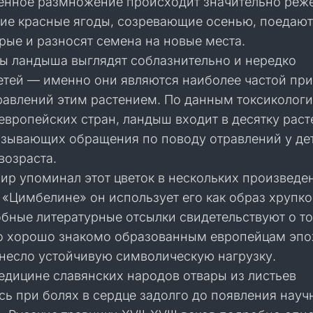
енное размножение происходит значительно реже
кие красные ягоды, созревающие осенью, поедаю
рые и разносят семена на новые места.
ы ландыша выглядят соблазнительно и нередко
етей — именно они являются наиболее частой пр
равлений этим растением. По данным токсиколог
европейских стран, ландыш входит в десятку раст
ызывающих обращения по поводу отравлений у де
возраста.
ир упоминал этот цветок в нескольких произведе
в «Цимбелине» он использует его как образ хрупк
бные литературные отсылки свидетельствуют о то
о хорошо знакомо образованным европейцам эпо
 несло устойчивую символическую нагрузку.
едицине славянских народов отвары из листьев
сь при болях в сердце задолго до появления науч