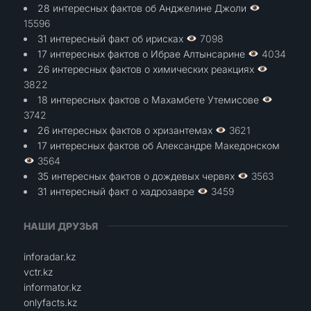
28 интересных фактов об Анджелине Джоли
15596
31 интересный факт об ирисках
7098
17 интересных фактов о Ибрае Алтынсарине
4034
26 интересных фактов о химических реакциях
3822
18 интересных фактов о Махамбете Утемисове
3742
26 интересных фактов о хризантемах
3621
17 интересных фактов об Александре Македонском
3564
35 интересных фактов о дождевых червях
3563
31 интересный факт о хадрозавре
3459
НАШИ ДРУЗЬЯ
inforadar.kz
vctr.kz
informator.kz
onlyfacts.kz