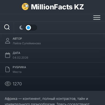
Перейти
MillionFacts KZ
к
содержанию
40 интересных фактов о странах
Африки
АВТОР
Ләйлә Сулейменова
ДАТА
04.02.2026
РУБРИКА
Места
1270
Африка — континент, полный контрастов, тайн и
удивительного разнообразия. Здесь соседствуют