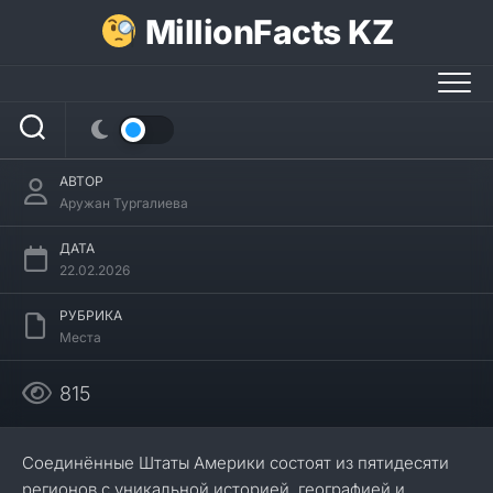
Перейти
MillionFacts KZ
к
содержанию
36 интересных фактов о штате Айдахо
АВТОР
Аружан Тургалиева
ДАТА
22.02.2026
РУБРИКА
Места
815
Соединённые Штаты Америки состоят из пятидесяти
регионов с уникальной историей, географией и