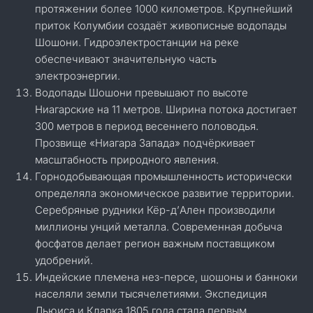
протяжении более 1000 километров. Крупнейший
приток Колумбии создаёт живописные водопады
Шошони. Гидроэлектростанции на реке
обеспечивают значительную часть
электроэнергии.
Водопады Шошони превышают по высоте
Ниагарские на 11 метров. Ширина потока достигает
300 метров в период весеннего половодья.
Прозвище «Ниагара Запада» подчёркивает
масштабность природного явления.
Горнодобывающая промышленность исторически
определяла экономическое развитие территории.
Серебряные рудники Кёр-д’Ален производили
миллионы унций металла. Современная добыча
фосфатов делает регион важным поставщиком
удобрений.
Индейские племена нез-персе, шошоны и банноки
населяли земли тысячелетиями. Экспедиция
Льюиса и Кларка 1805 года стала первым