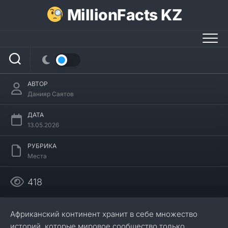
Перейти
MillionFacts KZ
к
содержанию
28 интересных фактов о Бенине
АВТОР
Данияр Саятов
ДАТА
13.05.2026
РУБРИКА
Места
418
Африканский континент хранит в себе множество
историй, которые мировое сообщество только