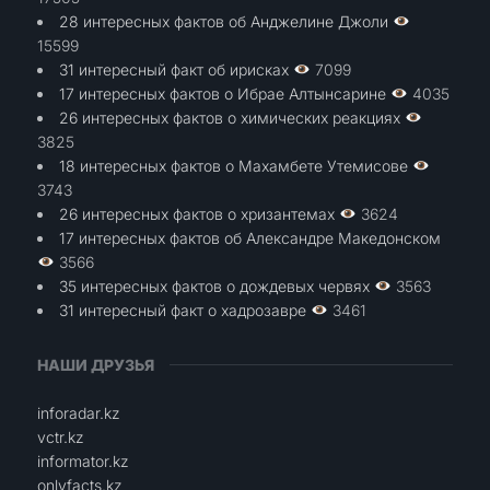
28 интересных фактов об Анджелине Джоли
15599
31 интересный факт об ирисках
7099
17 интересных фактов о Ибрае Алтынсарине
4035
26 интересных фактов о химических реакциях
3825
18 интересных фактов о Махамбете Утемисове
3743
26 интересных фактов о хризантемах
3624
17 интересных фактов об Александре Македонском
3566
35 интересных фактов о дождевых червях
3563
31 интересный факт о хадрозавре
3461
НАШИ ДРУЗЬЯ
inforadar.kz
vctr.kz
informator.kz
onlyfacts.kz