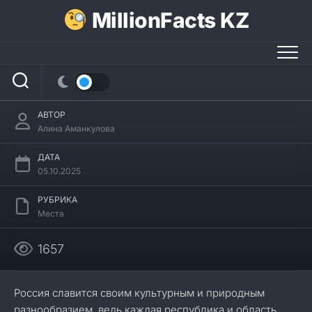
Перейти
MillionFacts KZ
к
содержанию
28 интересных фактов о Бурятии
АВТОР
Алина Аманкулова
ДАТА
05.10.2025
РУБРИКА
Места
1657
Россия славится своим культурным и природным
разнообразием, ведь каждая республика и область