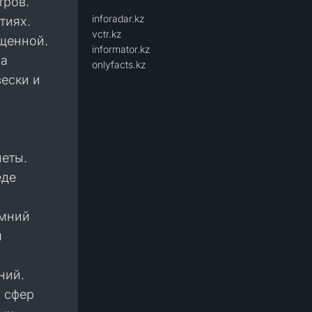
тров.
inforadar.kz
тиях.
vctr.kz
ыщенной.
informator.kz
на
onlyfacts.kz
ески и
неты.
еде
имний
м
ний.
х сфер