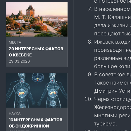
с потребност
В населённом
М. Т. Калашн
дела и жизни
посещают тыс
Ижевск входи
МЕСТА
29 ИНТЕРЕСНЫХ ФАКТОВ
производят не
О КВЕБЕКЕ
различные ви
29.03.2026
большое коли
В советское в
Такое наимен
Дмитрия Усти
Через столиц
Железнодорож
НАУКА
многими реги
16 ИНТЕРЕСНЫХ ФАКТОВ
туризма.
ОБ ЭНДОКРИННОЙ