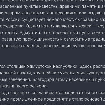
населённые пункты известны древними памятника
ились промышленными достижениями или выдаю
рте России существует немало мест, сыгравших в
государства. Одним из них является Ижевск — кр
 столица Удмуртии. Этот населённый пункт сочет
, развитую промышленность и самобытные традиц
тересные сведения, позволяющие лучше познако
тся столицей Удмуртской Республики. Здесь рас
нальной власти, крупнейшие учреждения культуры
ные заведения. Благодаря этому населённый пунк
 жизни всего региона.
рода связано с созданием железоделательного за
менно промышленное предприятие стало основой 