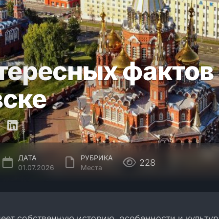
нтересных фактов
ске
ДАТА
РУБРИКА
228
01.07.2026
Места
еет собственную историю, особенности и культу