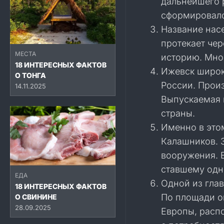
дальнейшего 
сформировалс
Название нас
протекает чер
МЕСТА
историю. Мно
18 ИНТЕРЕСНЫХ ФАКТОВ
Ижевск широк
О ТОНГА
России. Произ
14.11.2025
Выпускаемая 
страны.
Именно в это
Калашников. 
вооружения. Е
ставшему одн
ЕДА
Одной из гла
18 ИНТЕРЕСНЫХ ФАКТОВ
По площади о
О СВИНИНЕ
28.09.2025
Европы, расп