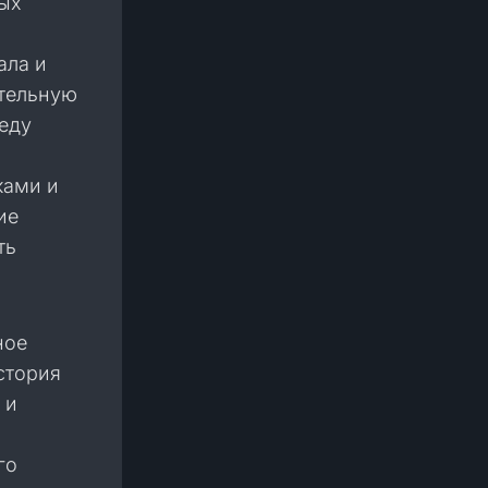
ных
ала и
ительную
реду
ками и
ие
ть
ное
стория
 и
го