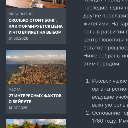
наследие. Одни 
ЛЮБОПЫТНО
другие прослав
СКОЛЬКО СТОИТ БОНГ:
жителями. На ка
КАК ФОРМИРУЕТСЯ ЦЕНА
роль в развитии 
И ЧТО ВЛИЯЕТ НА ВЫБОР
31.03.2026
центр Поволжья и
богатое прошлое
Ниже собраны ин
этим городом.
Ижевск являе
органы регио
МЕСТА
27 ИНТЕРЕСНЫХ ФАКТОВ
ведущие учеб
О БЕЙРУТЕ
важную роль в
14.07.2026
Основание го
1760 году. И