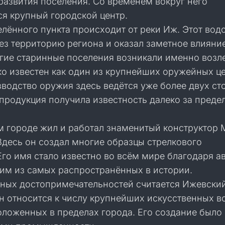
развития поселения. Со временем вокруг него
я крупный городской центр.
елённого пункта происходит от реки Иж. Этот вод
ез территорию региона и оказал заметное влияние
гие старинные поселения возникали именно возле
о известен как один из крупнейших оружейных ц
водство оружия здесь ведётся уже более двух ст
продукция получила известность далеко за преде
м городе жил и работал знаменитый конструктор 
Здесь он создал многие образцы стрелкового
го имя стало известно во всём мире благодаря а
им из самых распространённых в истории.
вных достопримечательностей считается Ижевский
н относится к числу крупнейших искусственных 
оложенных в пределах города. Его создание было