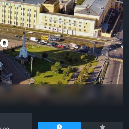
 о
рное