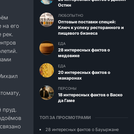
Остин
ЛЮБОПЫТНО
оём
Оптовые поставки специй:
 на его
Ключ к успеху ресторанного и
пищевого бизнеса
 рек.
ентров
ЕДА
28 интересных фактов о
олетий.
медовике
лами
ЕДА
20 интересных фактов о
Михаил
макаронах
ПЕРСОНЫ
втомату,
18 интересных фактов о Васко
да Гаме
 пруд.
водоёмов
ТОП ЗА ПРОСМОТРАМИ
 связано
28 интересных фактов о Бауыржане