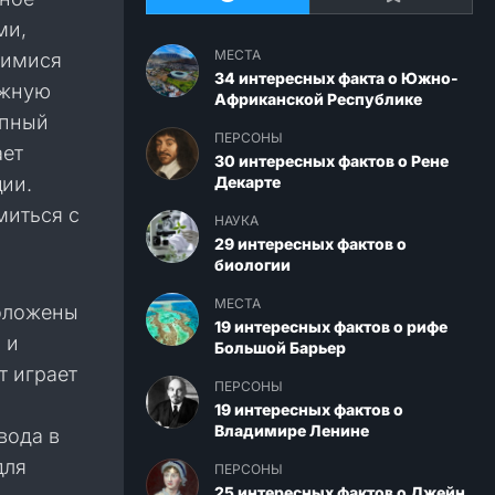
ми,
МЕСТА
щимися
34 интересных факта о Южно-
ажную
Африканской Республике
упный
ПЕРСОНЫ
ает
30 интересных фактов о Рене
ии.
Декарте
миться с
НАУКА
29 интересных фактов о
биологии
МЕСТА
положены
19 интересных фактов о рифе
 и
Большой Барьер
т играет
ПЕРСОНЫ
19 интересных фактов о
Владимире Ленине
вода в
для
ПЕРСОНЫ
25 интересных фактов о Джейн