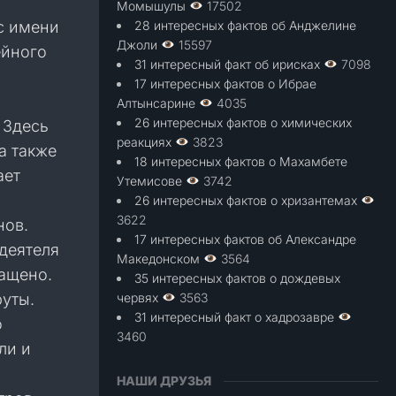
Момышулы
17502
с имени
28 интересных фактов об Анджелине
Джоли
15597
ейного
31 интересный факт об ирисках
7098
17 интересных фактов о Ибрае
Алтынсарине
4035
26 интересных фактов о химических
 Здесь
реакциях
3823
а также
18 интересных фактов о Махамбете
ает
Утемисове
3742
26 интересных фактов о хризантемах
3622
нов.
17 интересных фактов об Александре
деятеля
Македонском
3564
ащено.
35 интересных фактов о дождевых
уты.
червях
3563
31 интересный факт о хадрозавре
о
3460
ли и
НАШИ ДРУЗЬЯ