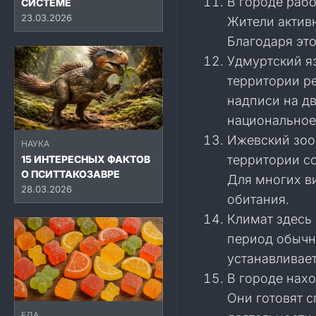
В городе рабо
СИСТЕМЕ
23.03.2026
Жители активн
Благодаря эт
Удмуртский я
территории р
надписи на дв
национальное
Ижевский зооп
НАУКА
территории с
15 ИНТЕРЕСНЫХ ФАКТОВ
О ПСИТТАКОЗАВРЕ
Для многих ви
28.03.2026
обитания.
Климат здесь
период обычн
устанавливает
В городе нах
Они готовят 
ЕДА