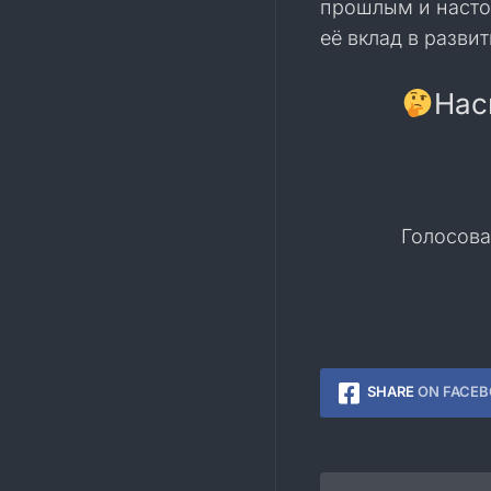
прошлым и насто
её вклад в разви
Нас
Голосова
SHARE
ON FACE