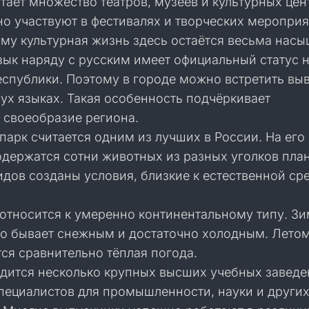
тает множество театров, музеев и культурных цен
о участвуют в фестивалях и творческих мероприя
ому культурная жизнь здесь остаётся весьма нас
зык наряду с русским имеет официальный статус 
еспублики. Поэтому в городе можно встретить выв
ух языках. Такая особенность подчёркивает
 своеобразие региона.
арк считается одним из лучших в России. На его
одержатся сотни животных из разных уголков пла
дов созданы условия, близкие к естественной ср
 относится к умеренно континентальному типу. З
о бывает снежным и достаточно холодным. Лето
ся сравнительно тёплая погода.
одится несколько крупных высших учебных заведе
специалистов для промышленности, науки и други