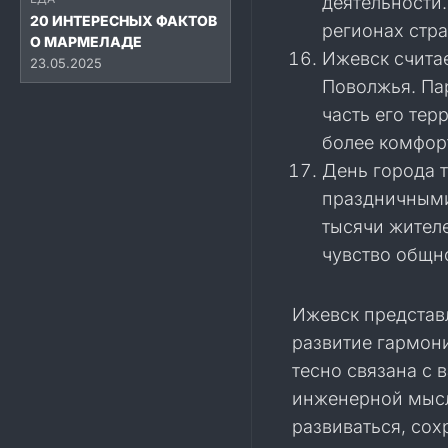
деятельности
20 ИНТЕРЕСНЫХ ФАКТОВ
регионах стра
О МАРМЕЛАДЕ
Ижевск счита
23.05.2025
Поволжья. Па
часть его тер
более комфор
День города 
праздничными
тысячи жител
чувство общно
Ижевск представ
развитие гармони
тесно связана с
инженерной мысл
развиваться, сох