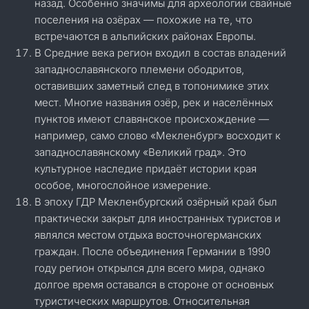
назад. Особенно значимы для археологии свайные
поселения на озёрах — похожие на те, что
встречаются в альпийских районах Европы.
В Средние века регион входил в состав владений
западнославянского племени ободритов,
оставивших заметный след в топонимике этих
мест. Многие названия озёр, рек и населённых
пунктов имеют славянское происхождение —
например, само слово «Мекленбург» восходит к
западнославянскому «Великий град». Это
культурное наследие придаёт истории края
особое, многослойное измерение.
В эпоху ГДР Мекленбургский озёрный край был
практически закрыт для иностранных туристов и
являлся местом отдыха восточногерманских
граждан. После объединения Германии в 1990
году регион открылся для всего мира, однако
долгое время оставался в стороне от основных
туристических маршрутов. Относительная