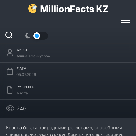
Перейти
MillionFacts KZ
к
содержанию
25 интересных фактов о
Мекленбургском озёрном крае
АВТОР
Алина Аманкулова
ДАТА
05.07.2026
РУБРИКА
Места
246
Европа богата природными регионами, способными
удивить даже самого искушённого путешественника,