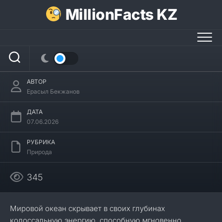
Перейти
MillionFacts KZ
к
содержанию
18 интересных фактов о цунами
АВТОР
Ерасыл Бекжанов
ДАТА
07.06.2026
РУБРИКА
Природа
345
Мировой океан скрывает в своих глубинах
колоссальную энергию, способную мгновенно