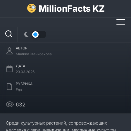
Перейти
MillionFacts KZ
к
содержанию
35 интересных фактов о кунжуте
АВТОР
Малика Жанибекова
ДАТА
23.03.2026
РУБРИКА
Еда
632
Среди культурных растений, сопровождающих
человека с зари цивилизации, масличные культуры