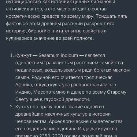
нутрициологию как источник ценных лигнанов и
антиоксидантов, а его масло входит в состав
косметических средств по всему миру. Тридцать пять
фактов об этом древнем растении раскроют его
историю, биологию, питательные свойства и
кулинарное значение во всей полноте.
Кунжут — Sesamum indicum — является
однолетним травянистым растением семейства
педалиевых, возделываемым ради богатых маслом
семян. Родиной его считается тропическая
Африка, откуда культура распространилась в
Индию, Месопотамию и далее по всему Старому
Свету ещё в глубокой древности.
Кунжут по праву носит звание одной из
древнейших масличных культур в истории
человечества. Археологические свидетельства
его возделывания в долине Инда датируются
примерно 2350-2200 годами до нашей эры, а