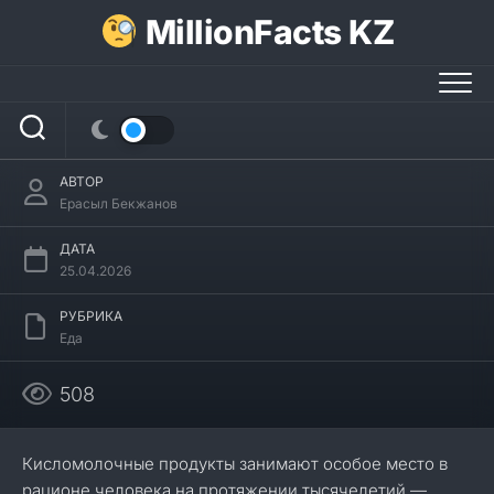
Перейти
MillionFacts KZ
к
содержанию
26 интересных фактов о ряженке
АВТОР
Ерасыл Бекжанов
ДАТА
25.04.2026
РУБРИКА
Еда
508
Кисломолочные продукты занимают особое место в
рационе человека на протяжении тысячелетий —