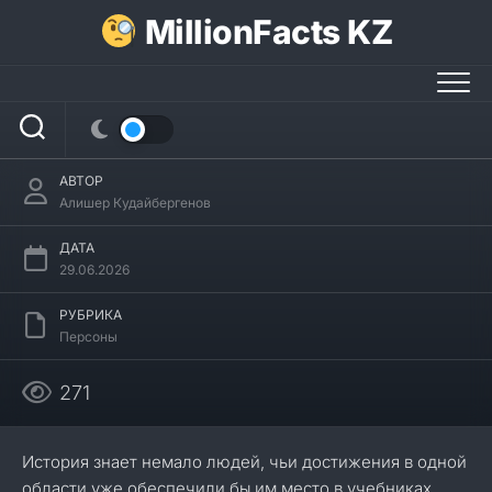
Перейти
MillionFacts KZ
к
содержанию
23 интересных факта о Бенджамине
Франклине
АВТОР
Алишер Кудайбергенов
ДАТА
29.06.2026
РУБРИКА
Персоны
271
История знает немало людей, чьи достижения в одной
области уже обеспечили бы им место в учебниках.