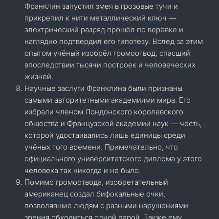
Франклин запустил змея в грозовые тучи и
прикрепил к нити металлический ключ —
электрический разряд прошёл по верёвке и
наглядно подтвердил его гипотезу. Вслед за этим
опытом учёный изобрёл громоотвод, спасший
впоследствии тысячи построек и человеческих
жизней.
Научные заслуги Франклина были признаны
самыми авторитетными академиями мира. Его
избрали членом Лондонского королевского
общества и Французской академии наук — честь,
которой удостаивались лишь единицы среди
учёных того времени. Примечательно, что
официального университетского диплома у этого
человека так никогда и не было.
Помимо громоотвода, изобретательный
американец создал бифокальные очки,
позволявшие людям с разными нарушениями
зрения обходиться одной парой. Также ему