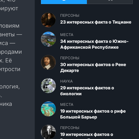
рируют
ПЕРСОНЫ
23 интересных факта о Тициане
словиям
ланеты —
МЕСТА
34 интересных факта о Южно-
лиса —
Африканской Республике
народами
ПЕРСОНЫ
. Её
30 интересных фактов о Рене
итрости
Декарте
НАУКА
ология,
29 интересных фактов о
биологии
.
щника
МЕСТА
19 интересных фактов о рифе
Большой Барьер
ПЕРСОНЫ
19 интересных фактов о