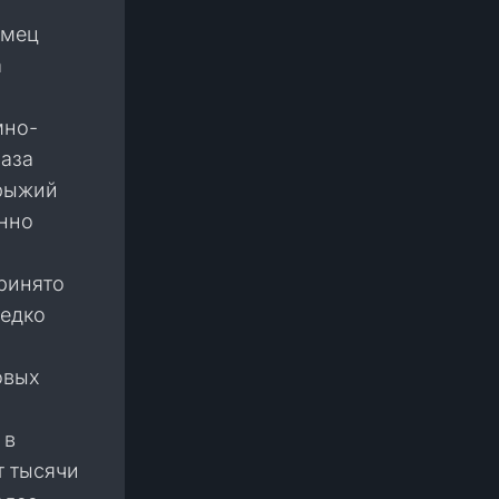
амец
а
мно-
лаза
 рыжий
енно
ринято
редко
овых
 в
т тысячи