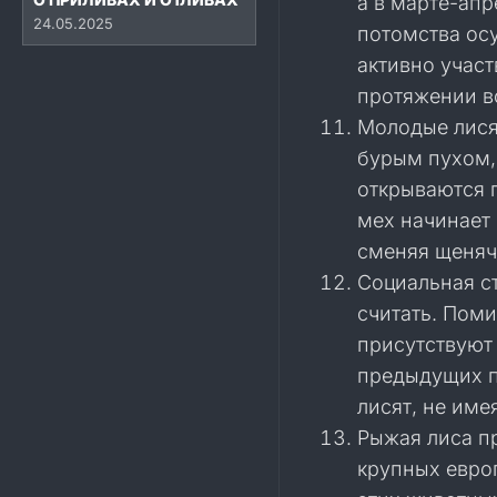
а в марте-апр
24.05.2025
потомства ос
активно учас
протяжении в
Молодые лися
бурым пухом,
открываются 
мех начинает
сменяя щеняч
Социальная с
считать. Пом
присутствуют
предыдущих п
лисят, не име
Рыжая лиса п
крупных евро