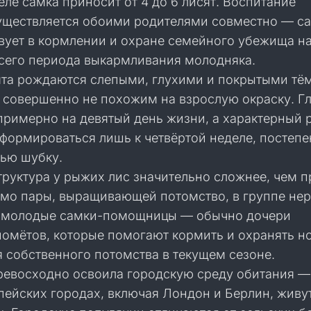
еле самка приносит от 4 до 6 лисят. Воспитание
уществляется обоими родителями совместно — с
твует в кормлении и охране семейного убежища н
сего периода выкармливания молодняка.
та рождаются слепыми, глухими и покрытыми тё
 совершенно не похожим на взрослую окраску. Г
примерно на девятый день жизни, а характерный
 формироваться лишь к четвёртой неделе, постеп
ью шубку.
труктура у рыжих лис значительно сложнее, чем п
имо пары, выращивающей потомство, в группе не
 молодые самки-помощницы — обычно дочери
омётов, которые помогают кормить и охранять н
я собственного потомства в текущем сезоне.
ревосходно освоила городскую среду обитания —
пейских городах, включая Лондон и Берлин, живу