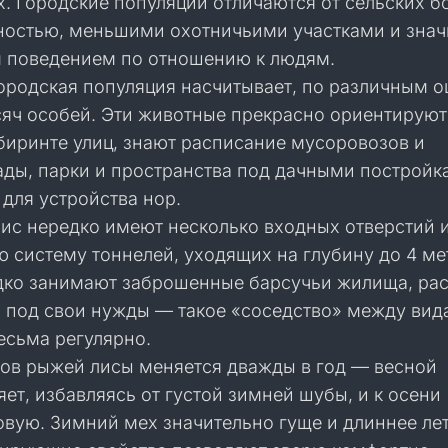
. Городские популяции отличаются от сельских б
ностью, меньшими охотничьими участками и знач
 поведением по отношению к людям.
ородская популяция насчитывает, по различным о
ысяч особей. Эти животные прекрасно ориентируют
биринте улиц, знают расписание мусоровозов и
ады, парки и пространства под дачными постройк
 для устройства нор.
ис нередко имеют несколько входных отверстий 
 систему тоннелей, уходящих на глубину до 4 ме
дко занимают заброшенные барсучьи жилища, ра
х под свои нужды — такое «соседство» между ви
есьма регулярно.
ов рыжей лисы меняется дважды в год — весной
ет, избавляясь от густой зимней шубы, и к осени
вую. Зимний мех значительно гуще и длиннее лет