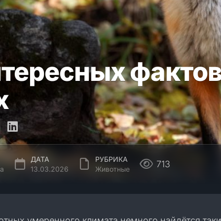
нтересных факто
х
ДАТА
РУБРИКА
713
а
13.03.2026
Животные
отных умеренного климата немного найдётся таки