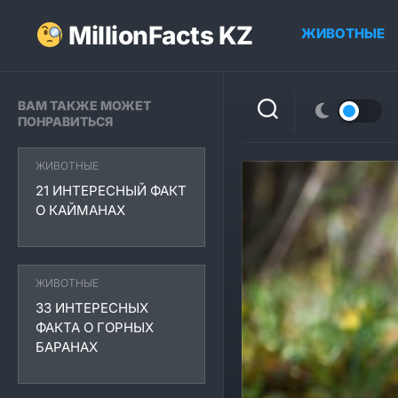
Перейти
к
MillionFacts KZ
ЖИВОТНЫЕ
содержанию
ВАМ ТАКЖЕ МОЖЕТ
ПОНРАВИТЬСЯ
ЖИВОТНЫЕ
21 ИНТЕРЕСНЫЙ ФАКТ
О КАЙМАНАХ
ЖИВОТНЫЕ
33 ИНТЕРЕСНЫХ
ФАКТА О ГОРНЫХ
БАРАНАХ