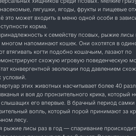
версальных хищников среди псовых. Мелкие грыз
 насекомые, лягушки, ягоды, фрукты и пищевые о
сё это может входить в меню одной особи в зави
оступности корма.
принадлежность к семейству псовых, рыжие лисы
 многом напоминают кошек. Они охотятся в одино
ют втягивать когти подобно кошачьим, лазают по
емонстрируют схожую игровую поведенческую м
льтат конвергентной эволюции под давлением схо
 условий.
пертуар этих животных насчитывает более 40 раз
явканья и воя до пронзительного крика, который 
, слышащих его впервые. В брачный период самки
зительный вопль, который порой принимают за к
чном лесу.
 рыжие лисы раз в год — спаривание происходит