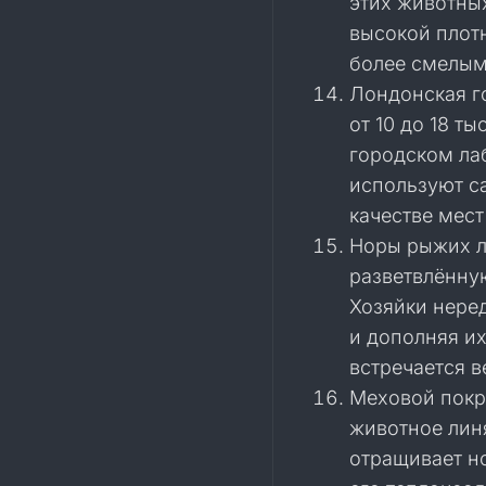
этих животных
высокой плот
более смелым
Лондонская г
от 10 до 18 т
городском ла
используют с
качестве мест
Норы рыжих л
разветвлённую
Хозяйки нере
и дополняя и
встречается в
Меховой покр
животное линя
отращивает но