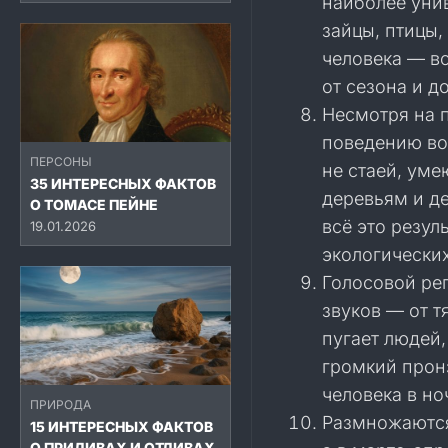
наиболее уни
зайцы, птицы,
человека — в
от сезона и д
Несмотря на 
поведению во
ПЕРСОНЫ
не стаей, уме
35 ИНТЕРЕСНЫХ ФАКТОВ
деревьям и д
О ТОМАСЕ ПЕЙНЕ
всё это резу
19.01.2026
экологических
Голосовой ре
звуков — от т
пугает людей
громкий прон
человека в но
ПРИРОДА
Размножаются
15 ИНТЕРЕСНЫХ ФАКТОВ
О ПРИЛИВАХ И ОТЛИВАХ