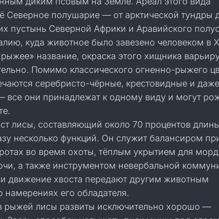
нным диким псовым на Земле. Ареал этого вида
сё Северное полушарие — от арктической тундры 
их пустынь Северной Африки и Аравийского полуо
алию, куда животное было завезено человеком в X
«рыжее» название, окраска этого хищника варьир
тельно. Помимо классического огненно-рыжего цв
ечаются серебристо-чёрные, крестовидные и даже
— все они принадлежат к одному виду и могут ро
те.
ст лисы, составляющий около 70 процентов длины
азу несколько функций. Он служит балансиром пр
ротах во время охоты, тёплым укрытием для морд
очи, а также инструментом невербальной коммун
и движение хвоста передают другим животным
 намерениях его обладателя.
в рыжей лисы развиты исключительно хорошо —