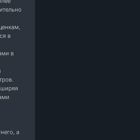
олее
ительно
ценкам,
ся в
ами в
и
тров.
сширяя
дами
него, а