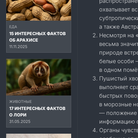
распространё
охватывает в
субтропическ
а также Австр
ЕДА
15 ИНТЕРЕСНЫХ ФАКТОВ
Несмотря на 
ОБ АРАХИСЕ
весьма значи
11.11.2025
природе встр
белые особи 
в одном помё
Пушистый хво
выполняет ср
быстрых пово
ЖИВОТНЫЕ
в морозные н
17 ИНТЕРЕСНЫХ ФАКТОВ
— положение 
О ЛОРИ
информацию о
31.05.2025
Органы чувст