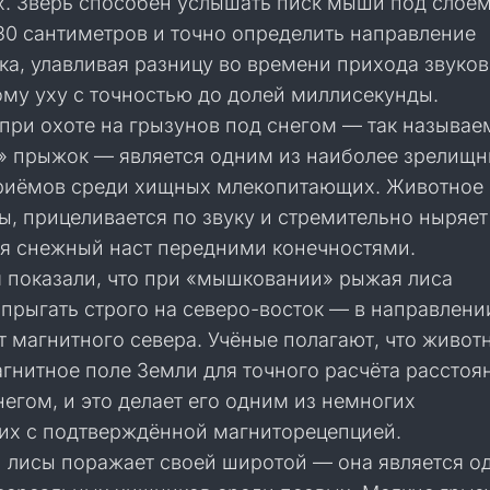
х. Зверь способен услышать писк мыши под слоем
30 сантиметров и точно определить направление
ка, улавливая разницу во времени прихода звуко
ому уху с точностью до долей миллисекунды.
при охоте на грызунов под снегом — так называ
прыжок — является одним из наиболее зрелищ
риёмов среди хищных млекопитающих. Животное 
ы, прицеливается по звуку и стремительно ныряе
ая снежный наст передними конечностями.
 показали, что при «мышковании» рыжая лиса
прыгать строго на северо-восток — в направлени
т магнитного севера. Учёные полагают, что живот
гнитное поле Земли для точного расчёта расстоя
егом, и это делает его одним из немногих
х с подтверждённой магниторецепцией.
 лисы поражает своей широтой — она является о