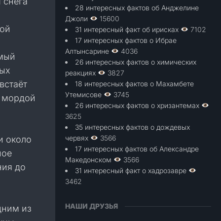
 снега
28 интересных фактов об Анджелине
Джоли
15600
вой
31 интересный факт об ирисках
7102
17 интересных фактов о Ибрае
Алтынсарине
4036
емый
26 интересных фактов о химических
ных
реакциях
3827
встаёт
18 интересных фактов о Махамбете
Утемисове
3745
т мордой
26 интересных фактов о хризантемах
3625
35 интересных фактов о дождевых
червях
3566
и около
17 интересных фактов об Александре
ное
Македонском
3566
ния до
31 интересный факт о хадрозавре
3462
НАШИ ДРУЗЬЯ
дним из