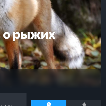
в о рыжих
х, что