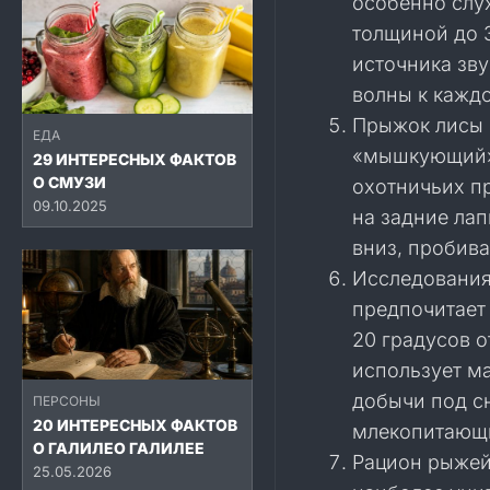
особенно слу
толщиной до 
источника зву
волны к кажд
Прыжок лисы 
ЕДА
«мышкующий» 
29 ИНТЕРЕСНЫХ ФАКТОВ
О СМУЗИ
охотничьих п
09.10.2025
на задние лап
вниз, пробив
Исследования
предпочитает 
20 градусов о
использует ма
добычи под сн
ПЕРСОНЫ
20 ИНТЕРЕСНЫХ ФАКТОВ
млекопитающи
О ГАЛИЛЕО ГАЛИЛЕЕ
Рацион рыжей
25.05.2026