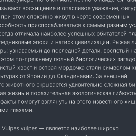
зывают восхищение и опасливое уважение, фигу
и при этом спокойно живут в черте современных
особность приспосабливаться к самым разным у
сегда отличала наиболее успешных обитателей п
 ледниковые эпохи и натиск цивилизации. Рыжая 
ерь: узнаваемый до последней детали, воспетый 
 этом по-прежнему полный биологических загадок
истый хвост и острая мордочка стали символом х
льтурах от Японии до Скандинавии. За внешней
го животного скрывается удивительно сложная би
ая жизнь и поразительная экологическая гибкость
акты помогут взглянуть на этого известного хи
ми глазами.
 Vulpes vulpes — является наиболее широко