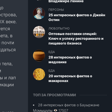
Владимире Ленине
до
ПЕРСОНЫ
строва,
25 интересных фактов о Джейн
Остин
IX веке.
уется
ЛЮБОПЫТНО
Оптовые поставки специй:
ета, в
Ключ к успеху ресторанного и
 почти
пищевого бизнеса
ждаться
ЕДА
28 интересных фактов о
медовике
 тела,
и
ЕДА
20 интересных фактов о
ы и лап
макаронах
икации
ТОП ЗА ПРОСМОТРАМИ
28 интересных фактов о Бауыржане
Момышулы
17507