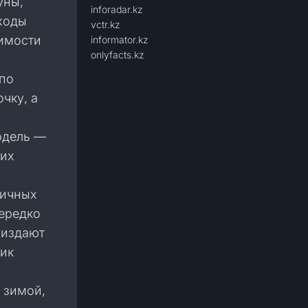
уны,
inforadar.kz
тходы
vctr.kz
симости
informator.kz
onlyfacts.kz
 по
чку, а
одель —
жих
личных
нередко
 издают
рик
 зимой,