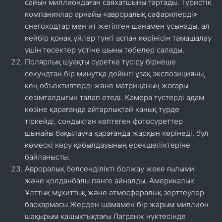
сайын миллиондаған саяхатшыны тартады. Туристік
компаниялар арнайы «авроралық сафарилерді»
снегоходтар мен ит жегілген шанамен ұсынады, ал
кейбір қонақ үйлер түнгі аспан көрінісін тамашалау
үшін төсектер үстіне шыны төбелер салады.
Полярлық шуақты суретке түсіру бірнеше
секундтан бір минутқа дейінгі ұзақ экспозицияны,
кең объективтерді және матрицаның жоғары
сезімталдығын талап етеді. Камера түстерді адам
көзіне қарағанда айтарлықтай қанық түрде
тіркейді, сондықтан көптеген фотосуреттер
шынайы бақылауға қарағанда жарқын көрінеді, бұл
көмескі көру қабылдауының ерекшеліктеріне
байланысты.
Авроралық белсенділікті болжау жеке ғылыми
және қолданбалы пәнге айналды. Америкалық
Ұлттық мұхиттық және атмосфералық зерттеулер
басқармасы Жерден шамамен бір жарым миллион
шақырым қашықтықтағы Лагранж нүктесінде