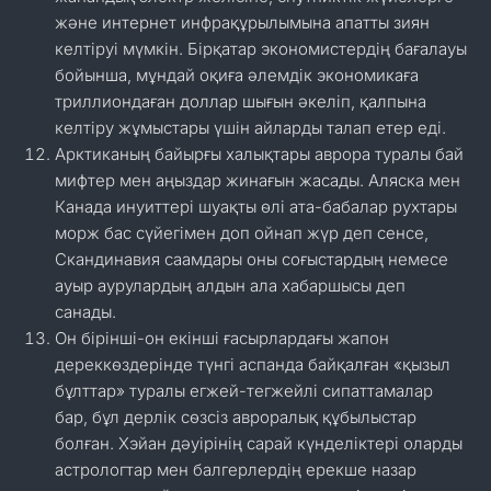
және интернет инфрақұрылымына апатты зиян
келтіруі мүмкін. Бірқатар экономистердің бағалауы
бойынша, мұндай оқиға әлемдік экономикаға
триллиондаған доллар шығын әкеліп, қалпына
келтіру жұмыстары үшін айларды талап етер еді.
Арктиканың байырғы халықтары аврора туралы бай
мифтер мен аңыздар жинағын жасады. Аляска мен
Канада инуиттері шуақты өлі ата-бабалар рухтары
морж бас сүйегімен доп ойнап жүр деп сенсе,
Скандинавия саамдары оны соғыстардың немесе
ауыр аурулардың алдын ала хабаршысы деп
санады.
Он бірінші-он екінші ғасырлардағы жапон
дереккөздерінде түнгі аспанда байқалған «қызыл
бұлттар» туралы егжей-тегжейлі сипаттамалар
бар, бұл дерлік сөзсіз авроралық құбылыстар
болған. Хэйан дәуірінің сарай күнделіктері оларды
астрологтар мен балгерлердің ерекше назар