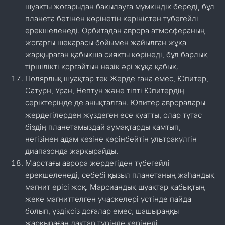
шуақты жоғарыдан бақылауға мүмкіндік береді, бұл
планета бетінен көрінетін көріністен түбегейлі
ерекшеленеді. Орбитадан аврора атмосфераның
жоғарғы шекарасы бойымен жайылған жұқа
жарқыраған қабықша сияқты көрінеді, бұл барлық
тіршілікті қорғайтын нәзік әрі жұқа қабық.
Полярлық шуақтар тек Жерде ғана емес, Юпитер,
Сатурн, Уран, Нептун және тіпті Юпитердің
серіктерінде де анықталған. Юпитер авроралары
жердегілерден жүздеген есе қуатты, олар тұтас
біздің планетамыздай аумақтарды қамтып,
негізінен адам көзіне көрінбейтін ультракүлгін
диапазонда жарқырайды.
Марстағы аврора жердегіден түбегейлі
ерекшеленеді, себебі қызыл планетаның жаһандық
магнит өрісі жоқ. Марсиандық шуақтар қабықтың
жеке магниттелген учаскелері үстінде пайда
болып, үздіксіз доғалар емес, шашыраңқы
жарқыраған дақтар түрінде көрінеді.