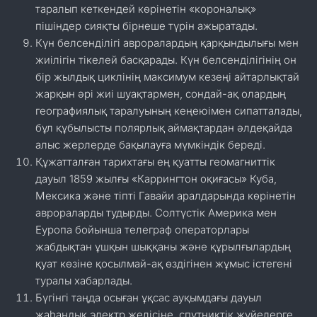
таралып кеткендей көрінетін «короналық»
пішіндер сияқты бірнеше түрін ажыратады.
Күн белсенділігі авроралардың қарқындылығы мен
жиілігін тікелей басқарады. Күн белсенділігінің он
бір жылдық циклінің максимум кезеңі айтарлықтай
жарқын әрі жиі шуақтармен, сондай-ақ олардың
географиялық таралуының кеңеюімен сипатталады,
бұл құбылысты полярлық аймақтардан әлдеқайда
алыс жерлерде бақылауға мүмкіндік береді.
Құжатталған тарихтағы ең қуатты геомагниттік
дауыл 1859 жылғы «Каррингтон оқиғасы» Куба,
Мексика және тіпті Гавайи аралдарында көрінетін
аврораларды тудырды. Солтүстік Америка мен
Еуропа бойынша телеграф операторлары
жабдықтан ұшқын шыққаны және құрылғылардың
қуат көзіне қосылмай-ақ өздігінен жұмыс істегені
туралы хабарлады.
Бүгінгі таңда осыған ұқсас ауқымдағы дауыл
жаһандық электр желісіне, спутниктік жүйелерге