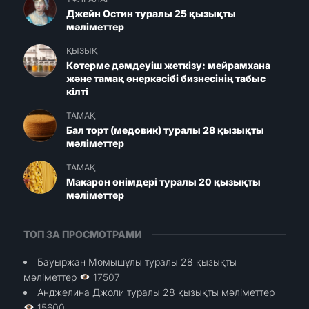
Джейн Остин туралы 25 қызықты
мәліметтер
ҚЫЗЫҚ
Көтерме дәмдеуіш жеткізу: мейрамхана
және тамақ өнеркәсібі бизнесінің табыс
кілті
ТАМАҚ
Бал торт (медовик) туралы 28 қызықты
мәліметтер
ТАМАҚ
Макарон өнімдері туралы 20 қызықты
мәліметтер
ТОП ЗА ПРОСМОТРАМИ
Бауыржан Момышұлы туралы 28 қызықты
мәліметтер
17507
Анджелина Джоли туралы 28 қызықты мәліметтер
15600