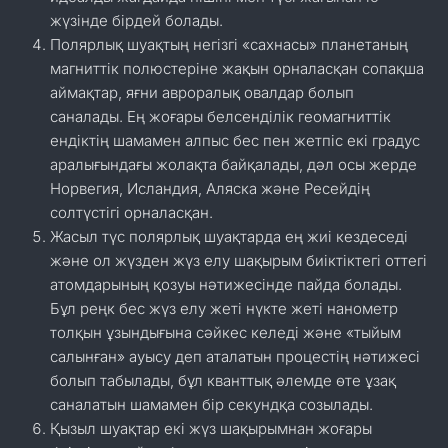
жүзінде бірдей болады.
Полярлық шуақтың негізгі «сахнасы» планетаның
магниттік полюстеріне жақын орналасқан сопақша
аймақтар, яғни авроралық овалдар болып
саналады. Ең жоғары белсенділік геомагниттік
ендіктің шамамен алпыс бес пен жетпіс екі градус
аралығындағы жолақта байқалады, дәл осы жерде
Норвегия, Исландия, Аляска және Ресейдің
солтүстігі орналасқан.
Жасыл түс полярлық шуақтарда ең жиі кездеседі
және ол жүзден жүз елу шақырым биіктіктегі оттегі
атомдарының қозуы нәтижесінде пайда болады.
Бұл реңк бес жүз елу жеті нүкте жеті нанометр
толқын ұзындығына сәйкес келеді және «тыйым
салынған» ауысу деп аталатын процестің нәтижесі
болып табылады, бұл кванттық әлемде өте ұзақ
саналатын шамамен бір секундқа созылады.
Қызыл шуақтар екі жүз шақырымнан жоғары