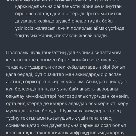
қарқындылығына байланысты бірнеше минуттан
бірнеше сағатқа дейін өзгереді. Ірі геомагниттік
дауылдар кезінде шуақ бірнеше тәулік бойы
үзіліссіз жалғасып, бүкіл полярлық аймақ үстінде
тоқтаусыз жарық спектаклін жасай алады.
Полярлық шуақ табиғаттың дәл ғылыми сипаттамаға
келетін және сонымен бірге шынайы эстетикалық
таңданыс тудыратын сирек құбылыстардың бірі болып
қала береді, бұл физиктер мен ақындарды бір аспан
астында біріктіретін сирек үйлесім. Ағымдағы циклдегі
күн белсенділігінің артуына байланысты аврораны
бақылау мүмкіндіктері географиялық тұрғыдан кеңейіп,
орта ендіктерде де көбірек адамдар осы көріністі көру
мүмкіндігіне ие болуда. Шуақ механизмдерін терең
түсіну тек ғылыми қызығушылық үшін ғана емес,
сонымен қатар күн дауылдарына барынша осал болып
келе жатқан технологиялық инфрақұрылымды қорғау