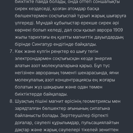
биіктікте пайда болады, онда оттегі соншалықты
сирек кездеседі, қозған атомдар басқа
бөлшектермен соқтығыспай тұрып жарық шығаруға
үлгереді. Мұндай құбылыстар ерекше сирек әрі
көрнекі болып келеді, дәл осы қызыл аврора 1909
жылы тарихтағы ең қуатты магниттік дауылдардың
бірінде Сингапур ендігінде байқалды.
Көк және күлгін реңктер өз шығу тегін
электрондармен соқтығысқан кезде энергия
алатын азот молекулаларына қарыз. Бұл түс
негізінен аврораның төменгі шекарасында, яғни
молекулалық азот концентрациясы ең жоғары
болатын жүз шақырым және одан төмен
биіктіктерде байқалады.
Шуақтың пішіні магнит өрісінің геометриясы мен
зарядталған бөлшектер ағынының сипатына
байланысты болады. Зерттеушілер біртекті
доғалар, сәулелі құрылымдар, пульсациялайтын
дақтар және жарық сәулелері тікелей зениттен