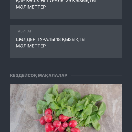
ҚАР КӨШКІНІ ТУРАЛЫ 29 ҚЫЗЫҚТЫ
МӘЛІМЕТТЕР
ТАБИҒАТ
ШӨЛДЕР ТУРАЛЫ 18 ҚЫЗЫҚТЫ
МӘЛІМЕТТЕР
КЕЗДЕЙСОҚ МАҚАЛАЛАР