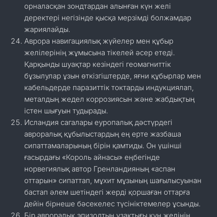
орналасқан зондтардан алынған күн желі
деректері негізінде қысқа мерзімді болжамдар
жариялайды.
Аврора навигациялық жүйелер мен құбыр
желілерінің жұмысына тікелей әсер етеді.
Қарқынды шуақтар кезіндегі геомагниттік
бұзылулар ұзын өткізгіштерде, яғни құбырлар мен
кабельдерде паразиттік токтарды индукциялап,
металдың жедел коррозиясын және жабдықтың
істен шығуын тудырады.
Исландия сагалары еуропалық дәстүрдегі
авроралық құбылыстардың ең ерте жазбаша
сипаттамаларының бірін қамтиды. Он үшінші
ғасырдағы «Король айнасы» еңбегінде
норвегиялық автор Гренландияның «аспан
оттарын» сипаттап, мұхит мұзының шағылысуынан
бастап әлем шетіндегі жерді қоршаған оттарға
дейін бірнеше бәсекелес түсініктемелер ұсынды.
Бір авроралық эпизодтың ұзақтығы күн желінің