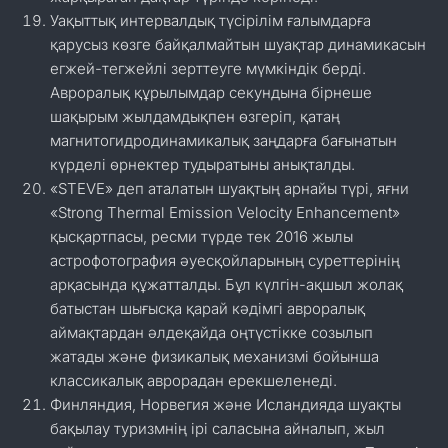
Уақыттық интервалдық түсірілім ғалымдарға
қарусыз көзге байқалмайтын шуақтар динамикасын
егжей-тегжейлі зерттеуге мүмкіндік берді.
Авроралық құрылымдар секундына бірнеше
шақырым жылдамдықпен өзгеріп, қатаң
магнитогидродинамикалық заңдарға бағынатын
күрделі өрнектер тудыратыны анықталды.
«STEVE» деп аталатын шуақтың арнайы түрі, яғни
«Strong Thermal Emission Velocity Enhancement»
қысқартпасы, ресми түрде тек 2016 жылы
астрофотография әуесқойларының суреттерінің
арқасында құжатталды. Бұл күлгін-ақшыл жолақ
батыстан шығысқа қарай кәдімгі авроралық
аймақтардан әлдеқайда оңтүстікке созылып
жатады және физикалық механизмі бойынша
классикалық аврорадан ерекшеленеді.
Финляндия, Норвегия және Исландияда шуақты
бақылау туризмнің ірі саласына айналып, жыл