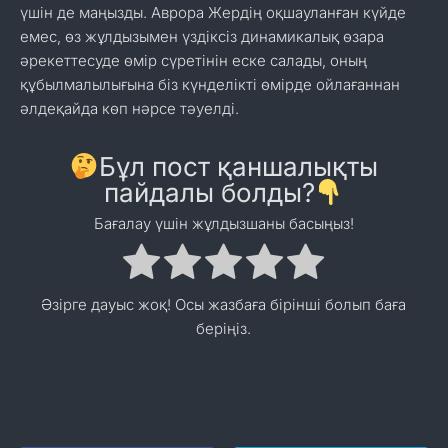
үшін де маңызды. Аврора Жердің оқшауланған күйде
емес, өз жұлдызымен үздіксіз динамикалық өзара
әрекеттесуде өмір сүретінін еске салады, оның
құбылмалылығына біз күнделікті өмірде ойлағаннан
әлдеқайда көп нәрсе тәуелді.
Бұл пост қаншалықты
пайдалы болды?
Бағалау үшін жұлдызшаны басыңыз!
Әзірге дауыс жоқ! Осы жазбаға бірінші болып баға
беріңіз.