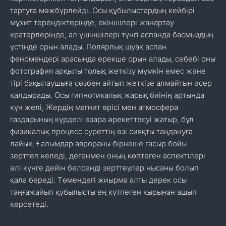
тартуға мәжбүрлейді. Осы құбылыстардың кейбірі
мұхит тереңдіктерінде, екіншілері жанартау
кратерлерінде, ал үшіншілері түнгі аспанда басмыздың
үстінде орын алады. Полярлық шуақ аспан
феномендері арасында ерекше орын алады, себебі оны
фотография арқылы толық жеткізу мүмкін емес және
тірі бақылаушыға сөзбен айтып жеткізе алмайтын әсер
қалдырады. Осы гипнотикалық жарық биінің артында
күн желі, Жердің магнит өрісі мен атмосфера
газдарының күрделі өзара әрекеттесуі жатыр, бұл
физикалық процесс суреттің өзі сияқты таңдануға
лайық. Ғалымдар аврораны бірнеше ғасыр бойы
зерттеп келеді, дегенмен оның көптеген аспектілері
әлі күнге дейін белсенді зерттеулер нысаны болып
қала береді. Төмендегі жиырма алты дерек осы
таңғажайып құбылысты ең күтпеген қырынан ашып
көрсетеді.