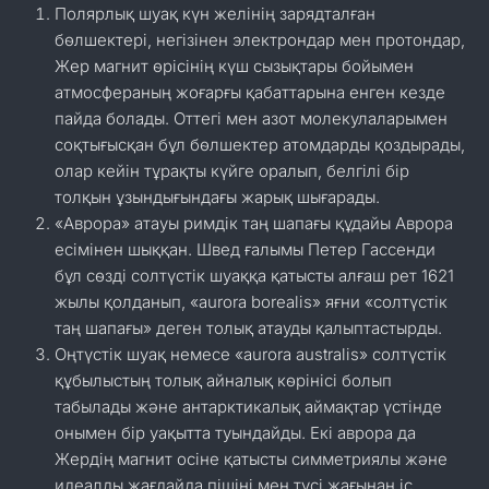
Полярлық шуақ күн желінің зарядталған
бөлшектері, негізінен электрондар мен протондар,
Жер магнит өрісінің күш сызықтары бойымен
атмосфераның жоғарғы қабаттарына енген кезде
пайда болады. Оттегі мен азот молекулаларымен
соқтығысқан бұл бөлшектер атомдарды қоздырады,
олар кейін тұрақты күйге оралып, белгілі бір
толқын ұзындығындағы жарық шығарады.
«Аврора» атауы римдік таң шапағы құдайы Аврора
есімінен шыққан. Швед ғалымы Петер Гассенди
бұл сөзді солтүстік шуаққа қатысты алғаш рет 1621
жылы қолданып, «aurora borealis» яғни «солтүстік
таң шапағы» деген толық атауды қалыптастырды.
Оңтүстік шуақ немесе «aurora australis» солтүстік
құбылыстың толық айналық көрінісі болып
табылады және антарктикалық аймақтар үстінде
онымен бір уақытта туындайды. Екі аврора да
Жердің магнит осіне қатысты симметриялы және
идеалды жағдайда пішіні мен түсі жағынан іс