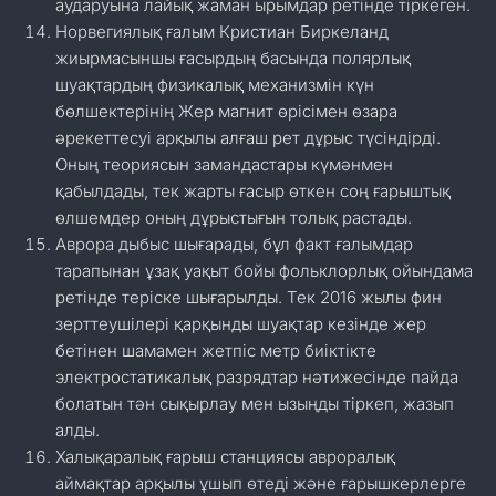
аударуына лайық жаман ырымдар ретінде тіркеген.
Норвегиялық ғалым Кристиан Биркеланд
жиырмасыншы ғасырдың басында полярлық
шуақтардың физикалық механизмін күн
бөлшектерінің Жер магнит өрісімен өзара
әрекеттесуі арқылы алғаш рет дұрыс түсіндірді.
Оның теориясын замандастары күмәнмен
қабылдады, тек жарты ғасыр өткен соң ғарыштық
өлшемдер оның дұрыстығын толық растады.
Аврора дыбыс шығарады, бұл факт ғалымдар
тарапынан ұзақ уақыт бойы фольклорлық ойындама
ретінде теріске шығарылды. Тек 2016 жылы фин
зерттеушілері қарқынды шуақтар кезінде жер
бетінен шамамен жетпіс метр биіктікте
электростатикалық разрядтар нәтижесінде пайда
болатын тән сықырлау мен ызыңды тіркеп, жазып
алды.
Халықаралық ғарыш станциясы авроралық
аймақтар арқылы ұшып өтеді және ғарышкерлерге