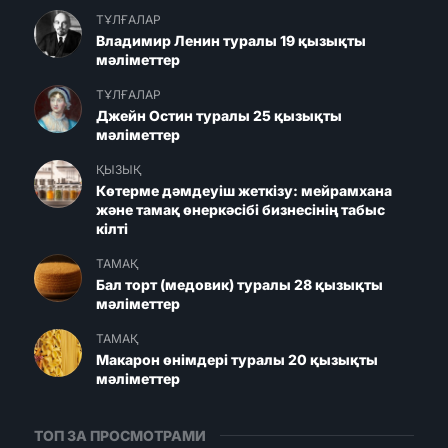
ТҰЛҒАЛАР
Владимир Ленин туралы 19 қызықты
мәліметтер
ТҰЛҒАЛАР
Джейн Остин туралы 25 қызықты
мәліметтер
ҚЫЗЫҚ
Көтерме дәмдеуіш жеткізу: мейрамхана
және тамақ өнеркәсібі бизнесінің табыс
кілті
ТАМАҚ
Бал торт (медовик) туралы 28 қызықты
мәліметтер
ТАМАҚ
Макарон өнімдері туралы 20 қызықты
мәліметтер
ТОП ЗА ПРОСМОТРАМИ