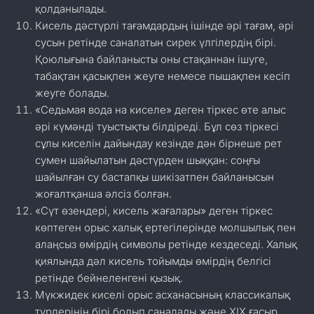
қолданылады.
Кисель дәстүрлі тағамдардың ішінде әрі тағам, әрі
сусын ретінде саналатын сирек үлгілердің бірі.
Қоюлығына байланысты оны стақаннан ішуге,
табақтан қасықпен жеуге немесе пышақпен кесіп
жеуге болады.
«Седьмая вода на киселе» деген тіркес өте алыс
әрі күмәнді туыстықты білдіреді. Бұл сөз тіркесі
сұлы киселін дайындау кезінде дән бірнеше рет
сумен шайылатын дәстүрден шыққан: соңғы
шайылған су бастапқы шикізатпен байланысын
жоғалтқанша әлсіз болған.
«Сүт өзендері, кисель жағалары» деген тіркес
көптеген орыс халық ертегілерінде молшылық пен
алаңсыз өмірдің символы ретінде кездеседі. Халық
қиялында дәл кисель тойымды өмірдің белгісі
ретінде бейнеленгені қызық.
Мүкжидек киселі орыс асханасының классикалық
түрлерінің бірі болып саналады және XIX ғасыр