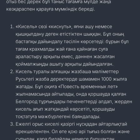
отыз бес дерек бұл таныс тағамға мүлде жаңа
көзқараспен қарауға мүмкіндік береді.
«Кисель» сөзі «киснуть», яғни ашу немесе
қышқылдану деген етістіктен шыққан. Бұл оның
бастапқы дайындалу тәсілін көрсетеді: бұрын бұл
тағам крахмалды жай ғана қайнаған суға
араластыру арқылы емес, дәннен жасалған
қоймалжыңды ашыту арқылы дайындалған.
Кисель туралы алғашқы жазбаша мәліметтер
Русьтегі жазба деректерде шамамен 1000 жылға
жатады. Бұл оқиға «Повесть временных лет»
жылнамасында айтылады, онда қоршауда қалған
Белгород тұрғындары печенегтерді алдап, жерден
кисель ағып жатқандай көрсетіп, қоршауды
тоқтатуға мәжбүрлегені баяндалады.
Ежелгі орыс киселі қазіргі нұсқадан айтарлықтай
ерекшеленген. Ол өте қою әрі тығыз болған және
сұлыдан, қара бидайдан немесе бұршақтан