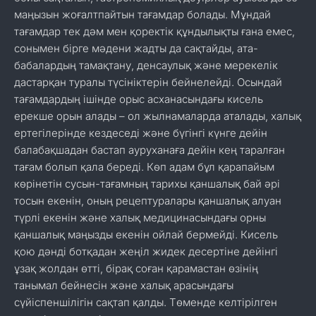
маңызын жоғалтпайтын тағамдар болады. Мұндай
тағамдар тек дәм мен қоректік құндылықты ғана емес,
сонымен бірге мәдени жадты да сақтайды, ата-
бабалардың тамақтану, денсаулық және мерекелік
дастарқан туралы түсініктерін бейнелейді. Осындай
тағамдардың ішінде орыс асханасындағы кисель
ерекше орын алады – ол жылнамаларда аталады, халық
ертегілерінде кездеседі және бүгінгі күнге дейін
балабақшадан бастап ауруханаға дейін кең таралған
тағам болып қала береді. Көп адам бұл қарапайым
көрінетін сусын-тағамның тарихы қаншалық бай әрі
тосын екенін, оның рецептуралары қаншалық алуан
түрлі екенін және халық медицинасындағы орны
қаншалық маңызды екенін ойлай бермейді. Кисель
қою дәнді ботқадан жеңіл жидек десертіне дейінгі
ұзақ жолдан өтті, бірақ соған қарамастан өзінің
танымал бейнесін және халық арасындағы
сүйіспеншілігін сақтап қалды. Төменде келтірілген