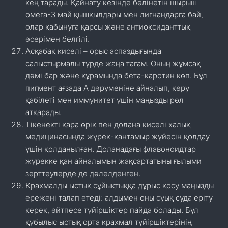
кең тарады. Қайнату кезінде бөлінетін шырыш
омега-3 май қышқылдары мен лигнандарға бай,
олар қабынуға қарсы және антиоксиданттық
әсерімен белгілі.
Асқабақ киселі – орыс аспаздығында
салыстырмалы түрде жаңа тағам. Оның жұмсақ
дәмі бар және құрамында бета-каротин көп. Бұл
пигмент ағзада А дәруменіне айналып, көру
қабілеті мен иммунитет үшін маңызды рөл
атқарады.
Тікенекті қара өрік пен долана киселі халық
медицинасында жүрек-қантамыр жүйесін қолдау
үшін қолданылған. Доланадағы флавоноидтар
жүрекке қан айналымын жақсартатыны ғылыми
зерттеулерде де дәлелденген.
Крахмалды ыстық сұйықтыққа дұрыс қосу маңызды
ережені талап етеді: алдымен оны суық суда еріту
керек, әйтпесе түйіршіктер пайда болады. Бұл
құбылыс ыстық орта крахмал түйіршіктерінің