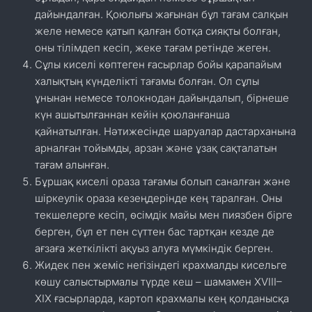
дайындалған. Қоюлығы жағынан бұл тағам салқын
желе немесе қатып қалған ботқа сияқты болған,
оны тілімдеп кесіп, жеке тағам ретінде жеген.
Сұлы киселі көптеген ғасырлар бойы қарапайым
халықтың күнделікті тағамы болған. Ол сұлы
ұнынан немесе толокнодан дайындалып, бірнеше
күн ашытылғаннан кейін қоюланғанша
қайнатылған. Нәтижесінде шаруалар дастарханына
арналған тойымды, арзан және ұзақ сақталатын
тағам алынған.
Бұршақ киселі ораза тағамы болып саналған және
шіркеулік ораза кезеңдерінде кең таралған. Оны
текшелерге кесіп, өсімдік майы мен пиязбен бірге
берген, бұл ет пен сүттен бас тартқан кезде де
ағзаға жеткілікті ақуыз алуға мүмкіндік берген.
Жидек пен жеміс негізіндегі крахмалды кисельге
көшу салыстырмалы түрде кеш – шамамен XVIII–
XIX ғасырларда, картоп крахмалы кең қолданысқа