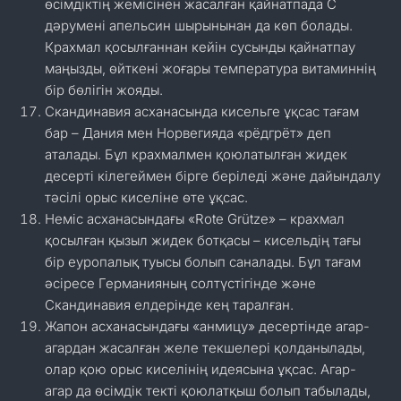
өсімдіктің жемісінен жасалған қайнатпада С
дәрумені апельсин шырынынан да көп болады.
Крахмал қосылғаннан кейін сусынды қайнатпау
маңызды, өйткені жоғары температура витаминнің
бір бөлігін жояды.
Скандинавия асханасында кисельге ұқсас тағам
бар – Дания мен Норвегияда «рёдгрёт» деп
аталады. Бұл крахмалмен қоюлатылған жидек
десерті кілегеймен бірге беріледі және дайындалу
тәсілі орыс киселіне өте ұқсас.
Неміс асханасындағы «Rote Grütze» – крахмал
қосылған қызыл жидек ботқасы – кисельдің тағы
бір еуропалық туысы болып саналады. Бұл тағам
әсіресе Германияның солтүстігінде және
Скандинавия елдерінде кең таралған.
Жапон асханасындағы «анмицу» десертінде агар-
агардан жасалған желе текшелері қолданылады,
олар қою орыс киселінің идеясына ұқсас. Агар-
агар да өсімдік текті қоюлатқыш болып табылады,