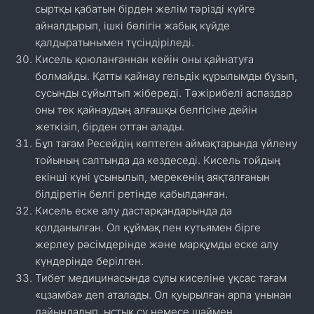
сыртқы қабатын бірден желім тәрізді күйге
айналдырып, ішкі бөлігін жабық күйде
қалдыратынымен түсіндіріледі.
Кисель қоюланғаннан кейін оны қайнатуға
болмайды. Қатты қайнау гельдік құрылымды бұзып,
сусынды сұйылтып жібереді. Тәжірибелі аспаздар
оны тек қайнаудың алғашқы белгісіне дейін
жеткізіп, бірден оттан алады.
Бұл тағам Ресейдің көптеген аймақтарында үйлену
тойының салтында да кездеседі. Кисель тойдың
екінші күні ұсынылып, мерекенің аяқталғанын
білдіретін белгі ретінде қабылданған.
Кисель еске алу дастарқандарында да
қолданылған. Ол құймақ пен кутьямен бірге
жерлеу рәсімдерінде және марқұмды еске алу
күндерінде берілген.
Тибет медицинасында сұлы киселіне ұқсас тағам
«цзамба» деп аталады. Ол қуырылған арпа ұнынан
дайындалып, ыстық су немесе шаймен