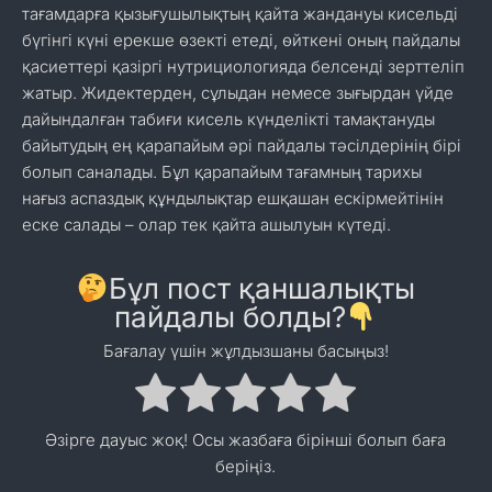
тағамдарға қызығушылықтың қайта жандануы кисельді
бүгінгі күні ерекше өзекті етеді, өйткені оның пайдалы
қасиеттері қазіргі нутрициологияда белсенді зерттеліп
жатыр. Жидектерден, сұлыдан немесе зығырдан үйде
дайындалған табиғи кисель күнделікті тамақтануды
байытудың ең қарапайым әрі пайдалы тәсілдерінің бірі
болып саналады. Бұл қарапайым тағамның тарихы
нағыз аспаздық құндылықтар ешқашан ескірмейтінін
еске салады – олар тек қайта ашылуын күтеді.
Бұл пост қаншалықты
пайдалы болды?
Бағалау үшін жұлдызшаны басыңыз!
Әзірге дауыс жоқ! Осы жазбаға бірінші болып баға
беріңіз.