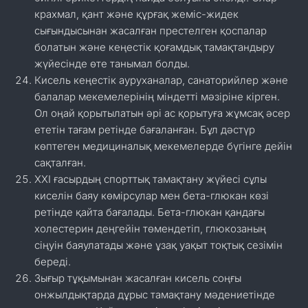
крахмал, қант және құрғақ жеміс-жидек
сығындысынан жасалған престелген қоспалар
болатын және кеңестік қоғамдық тамақтандыру
жүйесінде өте танымал болды.
Кисель кеңестік ауруханалар, санаторийлер және
балалар мекемелерінің міндетті мәзіріне кірген.
Ол оңай қорытылатын әрі ас қорытуға жұмсақ әсер
ететін тағам ретінде бағаланған. Бұл дәстүр
көптеген медициналық мекемелерде бүгінге дейін
сақталған.
XXI ғасырдың спорттық тамақтану жүйесі сұлы
киселін баяу көмірсулар мен бета-глюкан көзі
ретінде қайта бағалады. Бета-глюкан қандағы
холестерин деңгейін төмендетіп, глюкозаның
сіңуін баяулатады және ұзақ уақыт тоқтық сезімін
береді.
Зығыр тұқымынан жасалған кисель соңғы
онжылдықтарда дұрыс тамақтану мәдениетінде