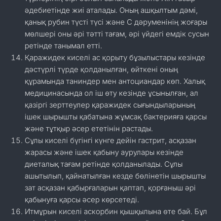
әдебиетінде жиі аталады. Оның ашқылтым дәмі,
қанық рубин түсті түсі және С дәруменінің жоғары
мөлшері оны әрі тәтті тағам, әрі үйдегі емдік сусын
ретінде танымал етті.
Қаражидек киселі ас қорыту бұзылыстары кезінде
дәстүрлі түрде қолданылған, өйткені оның
құрамында таниндер мен антоциандар көп. Халық
медицинасында ол іш өту кезінде ұсынылған, ал
қазіргі зерттеулер қаражидек сығындыларының
ішек шырышты қабатына жұмсақ бактерияға қарсы
және тұтқыр әсер ететінін растады.
Сұлы киселі бүгінгі күнге дейін гастрит, асқазан
жарасы және ішек қабыну аурулары кезінде
диеталық тағам ретінде қолданылады. Сұлы
ашытылып, қайнатылған кезде бөлінетін шырышты
зат асқазан қабырғаларын қаптап, қорғаныш әрі
қабынуға қарсы әсер көрсетеді.
Итмұрын киселі аскорбин қышқылына өте бай. Бұл