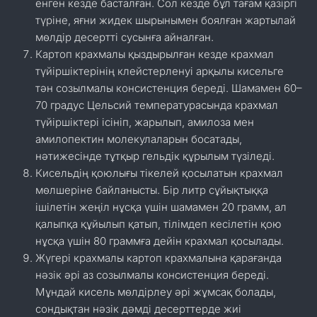
енген кезде басталған. Сол кезде бұл тағам қазіргі
түріне, яғни жидек шырынымен боялған жартылай
мөлдір десертті сусынға айналған.
Картоп крахмалы қыздырылған кезде крахмал
түйіршіктерінің клейстерленуі арқылы кисельге
тән созылмалы консистенция береді. Шамамен 60–
70 градус Цельсий температурасында крахмал
түйіршіктері ісініп, жарылып, амилоза мен
амилопектин молекулаларын босатады,
нәтижесінде тұтқыр гельдік құрылым түзіледі.
Кисельдің қоюлығы тікелей қосылатын крахмал
мөлшеріне байланысты. Бір литр сұйықтыққа
ішілетін жеңіл нұсқа үшін шамамен 20 грамм, ал
қалыпқа құйылып қатып, тілімдеп кесілетін қою
нұсқа үшін 80 граммға дейін крахмал қосылады.
Жүгері крахмалы картоп крахмалына қарағанда
нәзік әрі аз созылмалы консистенция береді.
Мұндай кисель мөлдірлеу әрі жұмсақ болады,
сондықтан нәзік дәмді десерттерде жиі