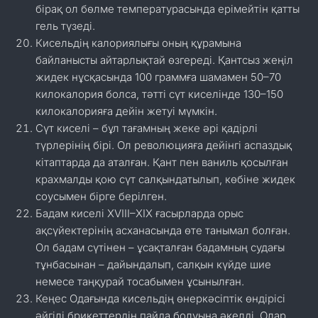
бірақ ол бөлме температурасында ерімейтін қатты
гель түзеді.
Кисельдің калориялығы оның құрамына
байланысты айтарлықтай өзгереді. Қантсыз жеңіл
жидек нұсқасында 100 граммға шамамен 50–70
килокалория болса, тәтті сүт киселінде 130–150
килокалорияға дейін жетуі мүмкін.
Сүт киселі – бұл тағамның жеке әрі қадірлі
түрлерінің бірі. Ол революцияға дейінгі аспаздық
кітаптарда да аталған. Қант пен ваниль қосылған
крахмалды қою сүт салқындатылып, көбіне жидек
соусымен бірге берілген.
Бадам киселі XVIII–XIX ғасырларда орыс
ақсүйектерінің асханасында өте танымал болған.
Ол бадам сүтінен – ұсақталған бадамның судағы
тұнбасынан – дайындалып, салқын күйде шие
немесе таңқурай тосабымен ұсынылған.
Кеңес Одағында кисельдің өнеркәсіптік өндірісі
әйгілі брикеттердің пайда болуына әкелді. Олар