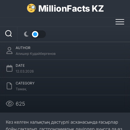
Skip
MillionFacts KZ
to
content
Кисель туралы 35 қызықты мәліметтер
AUTHOR
Алишер Кудайбергенов
DATE
12.03.2026
CATEGORY
Тамақ
625
Кез келген халықтың дәстүрлі асханасында ғасырлар
бойы сақталып, гастрономиялық дәуірлер ауысса да өз