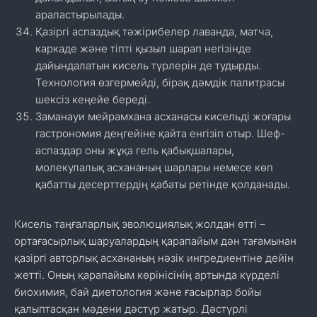
араластырылады.
Қазіргі аспаздық тәжірибелер лаванда, матча,
каркаде және тіпті қызыл шарап негізінде
дайындалатын кисель түрлерін де тудырды.
Технология өзгермейді, бірақ дәмдік палитрасы
шексіз кеңейе береді.
Заманауи мейрамхана асханасы кисельді жоғары
гастрономия деңгейіне қайта енгізіп отыр. Шеф-
аспаздар оны жұқа гель қабықшалары,
молекулалық асхананың шарлары немесе көп
қабатты десерттердің қабаты ретінде қолданады.
Кисель таңғаларлық эволюциялық жолдан өтті –
ортағасырлық шаруалардың қарапайым дән тағамынан
қазіргі авторлық асхананың нәзік ингредиентіне дейін
жетті. Оның қарапайым көрінісінің артында күрделі
биохимия, бай диетология және ғасырлар бойы
қалыптасқан мәдени дәстүр жатыр. Дәстүрлі