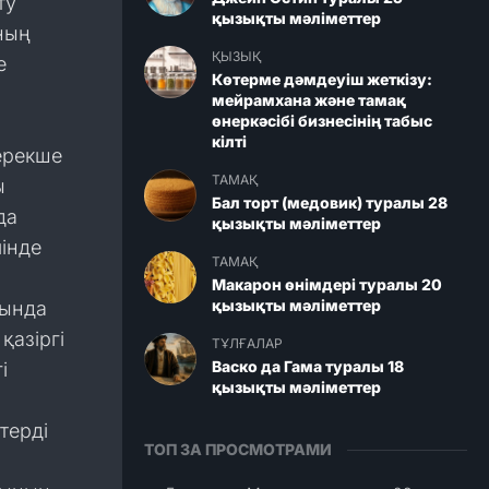
ту
қызықты мәліметтер
ның
ҚЫЗЫҚ
е
Көтерме дәмдеуіш жеткізу:
мейрамхана және тамақ
өнеркәсібі бизнесінің табыс
кілті
ерекше
ТАМАҚ
ы
Бал торт (медовик) туралы 28
да
қызықты мәліметтер
інде
ТАМАҚ
Макарон өнімдері туралы 20
қызықты мәліметтер
сында
қазіргі
ТҰЛҒАЛАР
Васко да Гама туралы 18
і
қызықты мәліметтер
терді
ТОП ЗА ПРОСМОТРАМИ