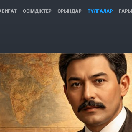
АБИҒАТ
ӨСІМДІКТЕР
ОРЫНДАР
ТҰЛҒАЛАР
ҒАР