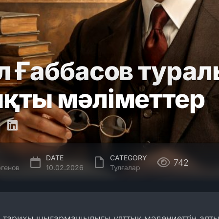
л Ғаббасов турал
қты мәліметтер
DATE
CATEGORY
742
генов
10.02.2026
Тұлғалар
ің тарихы шығармашылығы ұлттық мәдениеттің алт