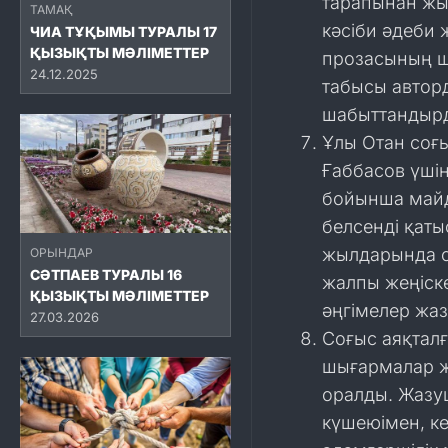
тарапынан жы
ТАМАҚ
кәсіби әдеби 
ЧИА ТҰҚЫМЫ ТУРАЛЫ 17
ҚЫЗЫҚТЫ МӘЛІМЕТТЕР
прозасының ш
24.12.2025
табысы авторд
шабыттандыр
Ұлы Отан соғы
Ғаббасов үші
бойынша майд
белсенді қат
жылдарында о
ОРЫНДАР
СӘТПАЕВ ТУРАЛЫ 16
жалпы жеңіске
ҚЫЗЫҚТЫ МӘЛІМЕТТЕР
әңгімелер жаз
27.03.2026
Соғыс аяқталғ
шығармалар ж
оралды. Жазу
күшеюімен, ке