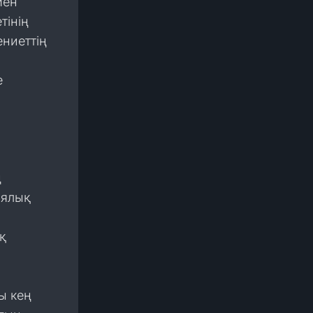
мен
тінің
ениеттің
е
ң
иялық
қ
ы кең