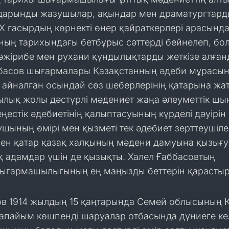
дарынды жазушылар, ақындар мен драматургтар
XX ғасырдың көрнекті өнер қайраткерлері арасынд
ның тарихындағы бетбұрыс сәттерді бейнелеп, бо
әжірибе мен рухани құндылықтарды жеткізе алған
ббасов шығармалары Қазақстанның әдеби мұрасы
 айналған осындай сөз шеберлерінің қатарына жа
ық жолы дәстүрлі мәдениет жаңа әлеуметтік ш
еңестік әдебиетінің қалыптасуының күрделі дәуірін
зушының өмірі мен қызметі тек әдебиет зерттеушіле
мен қатар қазақ халқының мәдени дамуына қызығ
қ адамдар үшін де қызықты. Халел Ғаббасовтың
ығармашылығының ең маңызды беттерін қарастыр
ов 1914 жылдың 15 қаңтарында Семей облысының 
апайым көшпенді шаруалар отбасында дүниеге кел