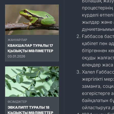
Болашақ жазу
процестерінің
күрделі өтпелі
жылдар және а
дүниетанымын
Ғаббасов баст
ЖАНУАРЛАР
қабілет пен ә
КВАКШАЛАР ТУРАЛЫ 17
бітіргеннен к
ҚЫЗЫҚТЫ МӘЛІМЕТТЕР
03.01.2026
оқуды жалғаст
өлеңдер жаса
Халел Ғаббас
жергілікті ме
заманға, соци
өзгерістерге 
байқалатын бұ
ӨСІМДІКТЕР
ойластыруға 
ЭВКАЛИПТ ТУРАЛЫ 18
ҚЫЗЫҚТЫ МӘЛІМЕТТЕР