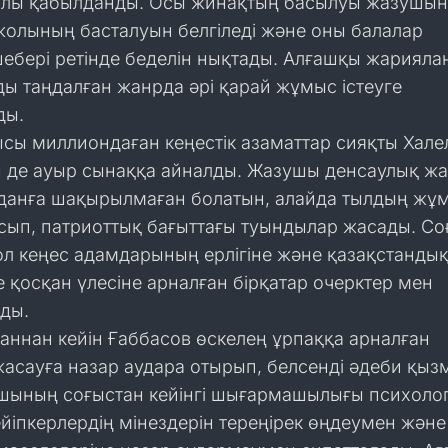
лы қабылданды. Осы жинақтың басылуы жазушы
жолының басталуын белгіледі және оны балалар
ебері ретінде беделін нықтады. Алғашқы жариял
ы таңдалған жанрда әрі қарай жұмыс істеуге
ды.
сы миллиондаған кеңестік азаматтар сияқты Хале
н де ауыр сынаққа айналды. Жазушы денсаулық ж
анға шақырылмаған болатын, алайда тылдың жұ
ысып, патриоттық бағыттағы туындылар жасады. Со
л кеңес адамдарының ерлігіне және қазақстанды
 қосқан үлесіне арналған бірқатар очерктер мен
ды.
аннан кейін Ғаббасов өскелең ұрпаққа арналған
асауға назар аудара отырып, белсенді әдеби қыз
шының соғыстан кейінгі шығармашылығы психоло
йіпкерлердің мінездерін тереңірек өңдеумен және