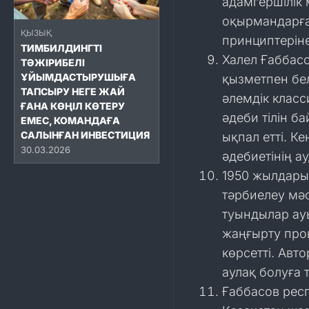
адамгершілік
оқырмандарға
ҚЫЗЫҚ
принциптерін
ТИМБИЛДИНГТІ
Халел Ғаббас
ТӘЖІРИБЕЛІ
ҰЙЫМДАСТЫРУШЫҒА
қызметпен бе
ТАПСЫРУ НЕГЕ ЖАЙ
әлемдік клас
ҒАНА КӨҢІЛ КӨТЕРУ
әдеби тілін б
ЕМЕС, КОМАНДАҒА
САЛЫНҒАН ИНВЕСТИЦИЯ
ықпал етті. К
30.03.2026
әдебиетінің 
1950 жылдары
тәрбиелеу мәс
туындылар ау
жаңғырту про
көрсетті. Авт
аулақ болуға 
Ғаббасов рес