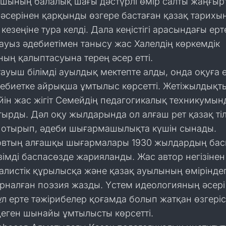
шының балалық шағы дәстүрлі өмір салты жаңғыр
 әсерінен қарқынды өзгере бастаған қазақ тарихы
 кезеңіне тура келді. Дала кеңістігі арасындағы ерт
уыз әдебиетімен танысу жас Халелдің көркемдік
ың қалыптасуына терең әсер етті.
ауыш білімді ауылдық мектепте алды, онда оқуға 
дебиетке айрықша ұмтылыс көрсетті. Жетіжылдықт
ейін жас жігіт Семейдің педагогикалық техникумын
ырды. Дәл оқу жылдарында ол алғаш рет қазақ тіл
 отырып, әдеби шығармашылықта күшін сынады.
овтың алғашқы шығармалары 1930 жылдардың ба
рзімді баспасөзде жарияланды. Жас автор негізінен 
алистік құрылысқа және қазақ ауылының өміріндег
арналған поэзия жазды. Үстем идеологияның әсері
л ерте тәжірибелер қоғамда болып жатқан өзгеріс
деген шынайы ұмтылысты көрсетті.