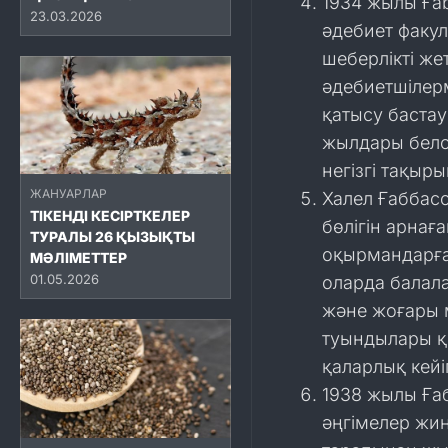
1934 жылы Ға
23.03.2026
әдебиет факул
шеберлікті же
әдебиетшілер
қатысу бастау
жылдары белс
негізгі тақыр
ЖАНУАРЛАР
Халел Ғаббас
ТІКЕНДІ КЕСІРТКЕЛЕР
бөлігін арнағ
ТУРАЛЫ 26 ҚЫЗЫҚТЫ
оқырмандарға
МӘЛІМЕТТЕР
01.05.2026
оларда балала
және жоғары 
туындылары қо
қаларлық кей
1938 жылы Ға
әңгімелер жи