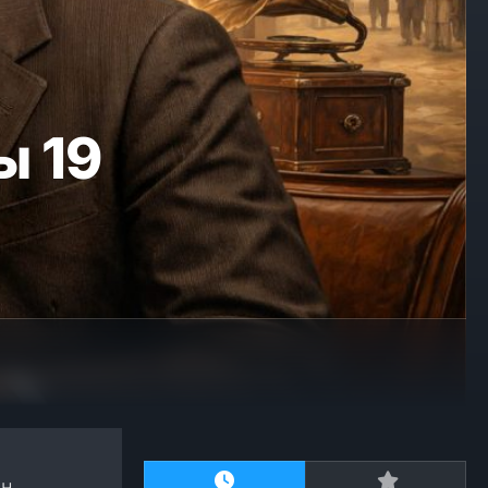
ы 19
ын