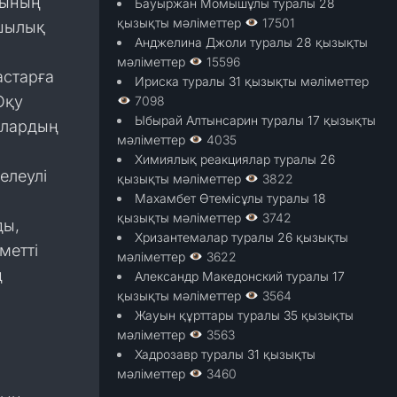
тының
Бауыржан Момышұлы туралы 28
қызықты мәліметтер
17501
ушылық
Анджелина Джоли туралы 28 қызықты
мәліметтер
15596
астарға
Ириска туралы 31 қызықты мәліметтер
Оқу
7098
Ыбырай Алтынсарин туралы 17 қызықты
ылардың
мәліметтер
4035
Химиялық реакциялар туралы 26
елеулі
қызықты мәліметтер
3822
Махамбет Өтемісұлы туралы 18
қызықты мәліметтер
3742
ды,
Хризантемалар туралы 26 қызықты
метті
мәліметтер
3622
ң
Александр Македонский туралы 17
қызықты мәліметтер
3564
Жауын құрттары туралы 35 қызықты
мәліметтер
3563
Хадрозавр туралы 31 қызықты
мәліметтер
3460