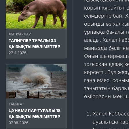
қорын құрайтын 
есімдеріне бай. 
орынды өз халқы
ұрпаққа бағалы т
ЖАНУАРЛАР
алады. Халел Ға
ТАПИРЛЕР ТУРАЛЫ 34
ҚЫЗЫҚТЫ МӘЛІМЕТТЕР
маңызды бөлігіне
27.11.2025
Оның шығармашыл
тоғысқан қазақ к
көрсетті. Бұл жа
ғана емес, соны
танытатын барлы
өмірбаяны мен ш
ТАБИҒАТ
ЦУНАМИЛАР ТУРАЛЫ 18
Халел Ғаббас
ҚЫЗЫҚТЫ МӘЛІМЕТТЕР
ауылында қар
07.06.2026