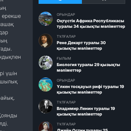
дың
ОРЫНДАР
а ерекше
Оңтүстік Африка Республикасы
лашақ
туралы 34 қызықты мәліметтер
дар
ТҰЛҒАЛАР
ның
Рене Декарт туралы 30
тады.
қызықты мәліметтер
ындықпен
ҒЫЛЫМ
Биология туралы 29 қызықты
мәліметтер
рі үшін
ОРЫНДАР
ушылық
Үлкен тосқауыл рифі туралы 19
қызықты мәліметтер
айық.
ТҰЛҒАЛАР
Владимир Ленин туралы 19
қызықты мәліметтер
Қоянды
ді.
ТҰЛҒАЛАР
Джейн Остин туралы 25