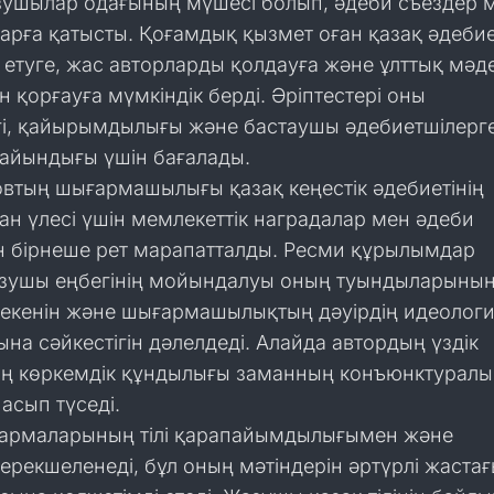
зушылар одағының мүшесі болып, әдеби съездер 
рға қатысты. Қоғамдық қызмет оған қазақ әдебие
етуге, жас авторларды қолдауға және ұлттық мәд
қорғауға мүмкіндік берді. Әріптестері оны
гі, қайырымдылығы және бастаушы әдебиетшілерг
дайындығы үшін бағалады.
овтың шығармашылығы қазақ кеңестік әдебиетінің
н үлесі үшін мемлекеттік наградалар мен әдеби
 бірнеше рет марапатталды. Ресми құрылымдар
зушы еңбегінің мойындалуы оның туындыларыны
 екенін және шығармашылықтың дәуірдің идеолог
а сәйкестігін дәлелдеді. Алайда автордың үздік
 көркемдік құндылығы заманның конъюнктуралы
асып түседі.
армаларының тілі қарапайымдылығымен және
рекшеленеді, бұл оның мәтіндерін әртүрлі жастағ