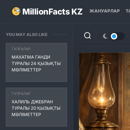
Skip
to
MillionFacts KZ
ЖАНУАРЛАР
Т
content
YOU MAY ALSO LIKE
ТҰЛҒАЛАР
МАХАТМА ГАНДИ
ТУРАЛЫ 24 ҚЫЗЫҚТЫ
МӘЛІМЕТТЕР
ТҰЛҒАЛАР
ХАЛИЛЬ ДЖЕБРАН
ТУРАЛЫ 20 ҚЫЗЫҚТЫ
МӘЛІМЕТТЕР