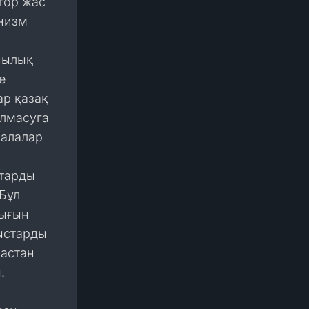
тор жас
анизм
шылық
е
р қазақ
алмасуға
балалар
старды
 Бұл
лығын
ыстарды
растан
.