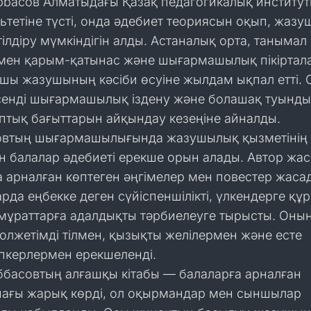
bbасов Алматыдағы Қазақ педагогикалық институ
ьтетіне түсті, онда әдебиет теориясын оқып, жаз
тілдіру мүмкіндігін алды. Астаналық орта, танымал
мен қарым-қатынас және шығармашылық пікіртал
шы жазушының кәсіби өсуіне жылдам ықпал етті. 
енді шығармашылық іздену және болашақ туынд
ыптық бағыттарын айқындау кезеңіне айналды.
овтың шығармашылығында жазушылық қызметінің 
ан балалар әдебиеті ерекше орын алады. Автор жас
 арналған көптеген әңгімелер мен повестер жаса
рда еңбекке деген сүйіспеншілікті, үлкендерге құр
мұраттарға адалдықты тәрбиелеуге тырысты. Оны
лжетімді тілмен, қызықты желілермен және есте
іпкерлермен ерекшеленді.
ббасовтың алғашқы кітабы — балаларға арналған
нағы жарық көрді, ол оқырмандар мен сыншылар