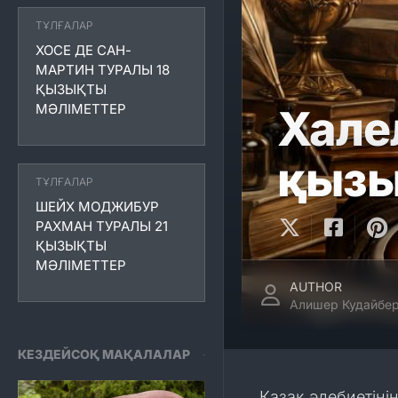
ТҰЛҒАЛАР
ХОСЕ ДЕ САН-
МАРТИН ТУРАЛЫ 18
ҚЫЗЫҚТЫ
МӘЛІМЕТТЕР
Хале
қызы
ТҰЛҒАЛАР
ШЕЙХ МОДЖИБУР
РАХМАН ТУРАЛЫ 21
ҚЫЗЫҚТЫ
МӘЛІМЕТТЕР
AUTHOR
Алишер Кудайбер
КЕЗДЕЙСОҚ МАҚАЛАЛАР
Қазақ әдебиетін