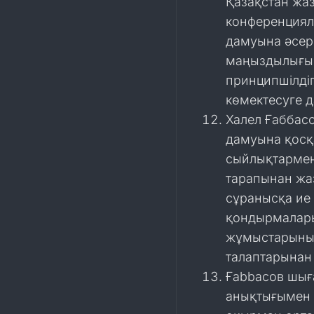
Қазақстан жа
конференцияла
дамуына әсер 
маңыздылығын 
принципшілді
көмектесуге 
Халел Ғаббас
дамуына қосқа
сыйлықтармен
тарапынан жа
сұранысқа ие
қондырмаларын
жұмыстарының
талаптарынан 
Ғаbbасов шығ
анықтығымен е