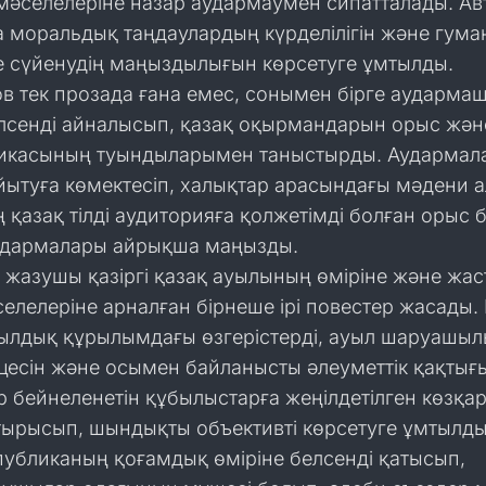
 мәселелеріне назар аудармаумен сипатталады. Ав
 моральдық таңдаулардың күрделілігін және гум
е сүйенудің маңыздылығын көрсетуге ұмтылды.
ов тек прозада ғана емес, сонымен бірге аударма
лсенді айналысып, қазақ оқырмандарын орыс жән
сикасының туындыларымен таныстырды. Аудармала
айытуға көмектесіп, халықтар арасындағы мәдени 
ең қазақ тілді аудиторияға қолжетімді болған орыс 
аудармалары айрықша маңызды.
 жазушы қазіргі қазақ ауылының өміріне және жа
елелеріне арналған бірнеше ірі повестер жасады.
ылдық құрылымдағы өзгерістерді, ауыл шаруашы
цесін және осымен байланысты әлеуметтік қақтығ
ор бейнеленетін құбылыстарға жеңілдетілген көзқа
тырысып, шындықты объективті көрсетуге ұмтылды
публиканың қоғамдық өміріне белсенді қатысып,