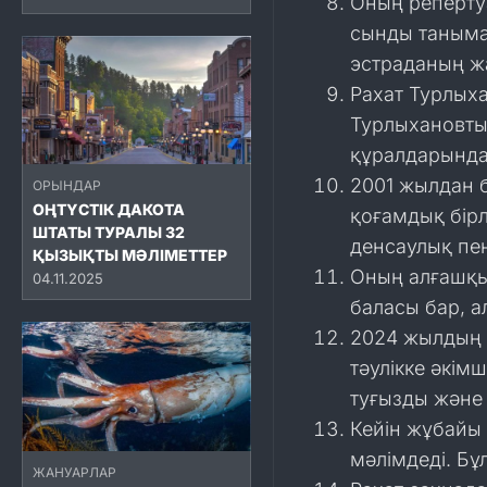
Оның реперту
сынды таныма
эстраданың жа
Рахат Турлыха
Турлыхановты
құралдарында
2001 жылдан б
ОРЫНДАР
ОҢТҮСТІК ДАКОТА
қоғамдық бірл
ШТАТЫ ТУРАЛЫ 32
денсаулық пен
ҚЫЗЫҚТЫ МӘЛІМЕТТЕР
Оның алғашқы
04.11.2025
баласы бар, а
2024 жылдың 
тәулікке әкім
туғызды және 
Кейін жұбайы 
мәлімдеді. Бұ
ЖАНУАРЛАР