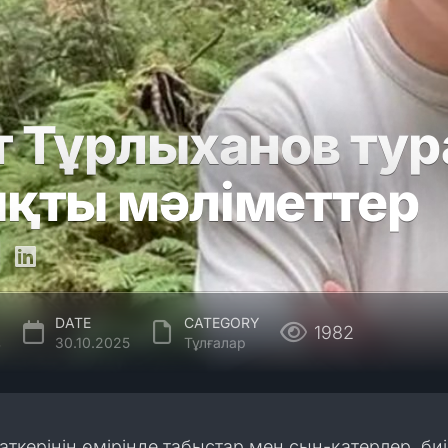
т Тұрлыханов тур
қты мәліметтер
DATE
CATEGORY
1982
в
30.10.2025
Тұлғалар
аткерінің өмірінде табыстар мен сын-қатерлер, биі