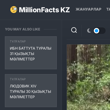
Skip
to
MillionFacts KZ
ЖАНУАРЛАР
Т
content
YOU MAY ALSO LIKE
ТҰЛҒАЛАР
ИБН БАТТУТА ТУРАЛЫ
31 ҚЫЗЫҚТЫ
МӘЛІМЕТТЕР
ТҰЛҒАЛАР
ЛЮДОВИК XIV
ТУРАЛЫ 30 ҚЫЗЫҚТЫ
МӘЛІМЕТТЕР