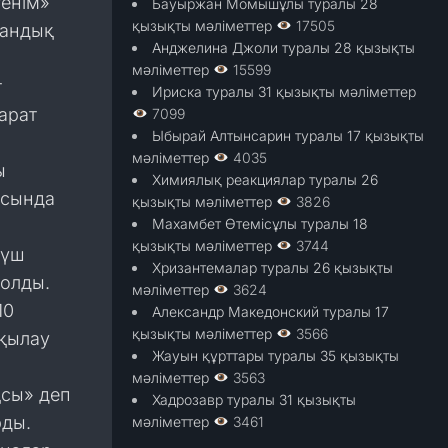
генім»
Бауыржан Момышұлы туралы 28
қызықты мәліметтер
17505
тандық
Анджелина Джоли туралы 28 қызықты
мәліметтер
15599
т
Ириска туралы 31 қызықты мәліметтер
арат
7099
Ыбырай Алтынсарин туралы 17 қызықты
мәліметтер
4035
ы
Химиялық реакциялар туралы 26
асында
қызықты мәліметтер
3826
Махамбет Өтемісұлы туралы 18
қызықты мәліметтер
3744
 үш
Хризантемалар туралы 26 қызықты
болды.
мәліметтер
3624
10
Александр Македонский туралы 17
қызықты мәліметтер
3566
лқылау
Жауын құрттары туралы 35 қызықты
мәліметтер
3563
қсы» деп
Хадрозавр туралы 31 қызықты
рды.
мәліметтер
3461