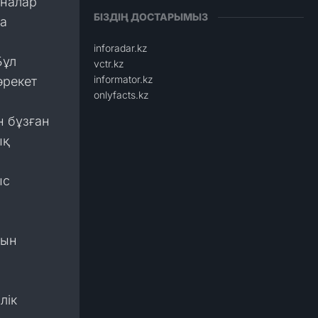
рналар
БІЗДІҢ ДОСТАРЫМЫЗ
а
inforadar.kz
Бұл
vctr.kz
informator.kz
әрекет
onlyfacts.kz
н бұзған
ық
ыс
нын
лік