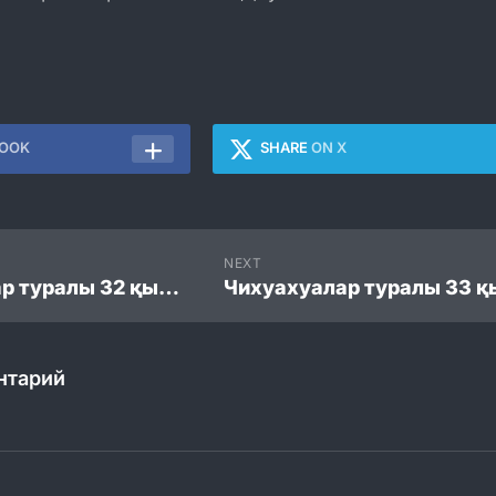
BOOK
SHARE
ON X
NEXT
Тұмандықтар туралы 32 қызықты мәліметтер
нтарий