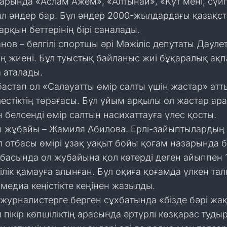
арында «Аслам Ажем», «Алтынай», «Күт мені, сүй
л әндер бар. Бұл әндер 2000-жылдардағы қазақс
рқын беттерінің бірі саналады.
нов – белгілі спортшы әрі Мәжіліс депутаты Дауле
ң жиені. Бұл туыстық байланыс жиі бұқаралық ақп
 аталады.
астап ол «Салауатты өмір салты үшін жастар» атт
естіктің төрағасы. Бұл ұйым арқылы ол жастар ар
 белсенді өмір салтын насихаттауға үлес қосты.
 жұбайы – Жамиля Абилова. Ерлі-зайыптылардың
л отбасы өмірі ұзақ уақыт бойы қоғам назарында 
басында ол жұбайына қол көтерді деген айыппен 
шілік қамауға алынған. Бұл оқиға қоғамда үлкен та
медиа кеңістікте кеңінен жазылды.
журналистерге берген сұхбатында «бізде бәрі жа
л пікір көпшіліктің арасында әртүрлі көзқарас туды