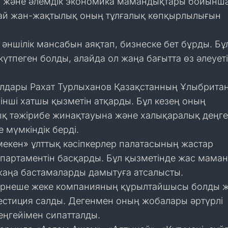
і және әлемдік экономика мамандықтары бойынш
ай жан-жақтылық оның тұлғалық көпқырлылығын
әншілік мансабын аяқтап, бизнеске бет бұрды. Б
 күтпеген болды, алайда ол жаңа бағытта өз әлеует
лдары Рахат Турлыханов Қазақстанның Ұлыбрита
шінші хатшы қызметін атқарды. Бұл кезең оның
қ тәжірибе жинақтауына және халықаралық деңг
е мүмкіндік берді.
мекен» ұлттық кәсіпкерлер палатасының жастар
департаментін басқарды. Бұл қызметінде жас мама
жаңа бастамаларды дамытуға атсалысты.
ірнеше жеке компанияның құрылтайшысы болды ж
естиция салды. Дегенмен оның жобалары әртүрлі
еңгейімен сипатталды.