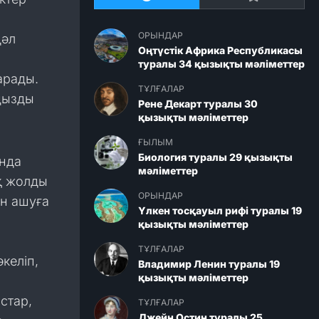
ОРЫНДАР
дәл
Оңтүстік Африка Республикасы
туралы 34 қызықты мәліметтер
арады.
ТҰЛҒАЛАР
аңызды
Рене Декарт туралы 30
қызықты мәліметтер
ҒЫЛЫМ
Биология туралы 29 қызықты
ында
мәліметтер
қ жолды
ОРЫНДАР
ін ашуға
Үлкен тосқауыл рифі туралы 19
қызықты мәліметтер
ТҰЛҒАЛАР
келіп,
Владимир Ленин туралы 19
қызықты мәліметтер
стар,
ТҰЛҒАЛАР
Джейн Остин туралы 25