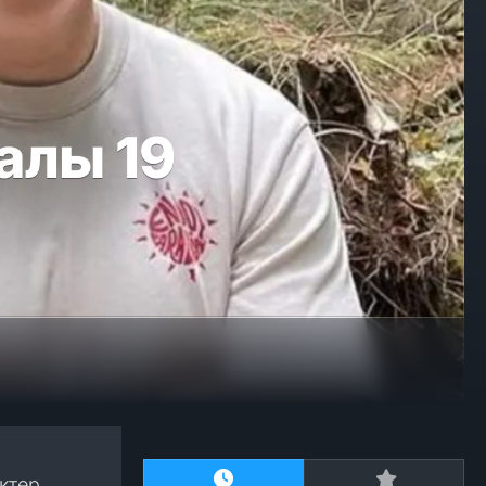
алы 19
ктер