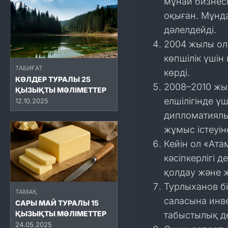
мұнай бизнес
оқыған. Мұнд
дәлелдейді.
2004 жылы ол 
көпшілік үшін
ТАБИҒАТ
көрді.
КӨЛДЕР ТУРАЛЫ 25
2008–2010 жы
ҚЫЗЫҚТЫ МӘЛІМЕТТЕР
елшілігінде ү
12.10.2025
дипломатиялы
жұмыс істеуін
Кейін ол «Ата
кәсіпкерлігі 
қолдау және 
Турлыханов б
ТАМАҚ
саласына инв
САРЫ МАЙ ТУРАЛЫ 15
ҚЫЗЫҚТЫ МӘЛІМЕТТЕР
табыстылық д
24.05.2025