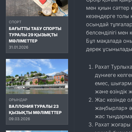
мен қиын сәттер 
кезеңдерге толы 
СПОРТ
осындай тұлғалар
БАҒЫТТЫ ТАБУ СПОРТЫ
белсенділігі мен
ТУРАЛЫ 29 ҚЫЗЫҚТЫ
Бұл мақалада оны
МӘЛІМЕТТЕР
31.01.2026
дерек ұсынылады
Рахат Турлых
дүниеге келг
емес, шығарма
және өзіндік 
Жас кезінде о
ОРЫНДАР
ВАЛЛОНИЯ ТУРАЛЫ 23
жаңбырлар» ән
ҚЫЗЫҚТЫ МӘЛІМЕТТЕР
жас тыңдарман
09.03.2026
Рахат жоғары 