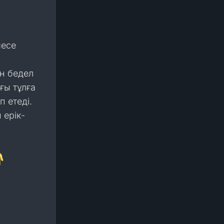
н
месе
ен бедел
ғы тұлға
п етеді.
 ерік-