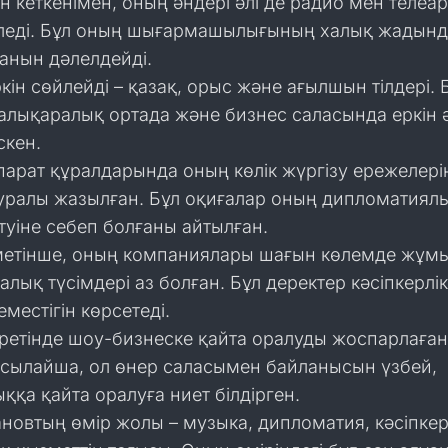
н кеткенімен, оның әндері әлі де радио мен телеа
іледі. Бұл оның шығармашылығының халық жадынд
анын дәлелдейді.
ркін сөйлейді – қазақ, орыс және ағылшын тілдері. 
халықаралық ортада және бизнес саласында еркін 
скен.
арат құралдарында оның көлік жүргізу ережелері
уралы жазылған. Бұл оқиғалар оның дипломатиял
туіне себеп болғаны айтылған.
метінше, оның компаниялары шағын көлемде жұм
алық түсімдері аз болған. Бұл деректер кәсіпкерлік
местігін көрсетеді.
ретінде шоу-бизнеске қайта оралуды жоспарлаға
Осылайша, ол өнер саласымен байланысын үзбей,
а қайта оралуға ниет білдірген.
новтың өмір жолы – музыка, дипломатия, кәсіпкер