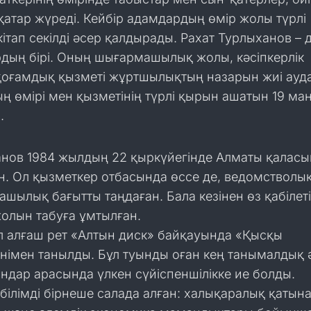
қатар жүреді. Кейбір адамдардың өмір жолы түрлі
кітап секілді әсер қалдырады. Рахат Турлыханов – 
дың бірі. Оның шығармашылық жолы, кәсіпкерлік
 қоғамдық қызметі жұртшылықтың назарын жиі ауд
ң өмірі мен қызметінің түрлі қырын ашатын 19 м
.
анов 1984 жылдың 22 қыркүйегінде Алматы қалас
ен. Ол қызметкер отбасында өссе де, ведомстволы
шылық бағытты таңдаған. Бала кезінен өз қабілет
жолын табуға ұмтылған.
л алғаш рет «Алтын диск» байқауында «Қысқы
імен танылды. Бұл туынды оған кең танымалдық ә
дар арасында үлкен сүйіспеншілікке ие болды.
білімді бірнеше салада алған: халықаралық қатына