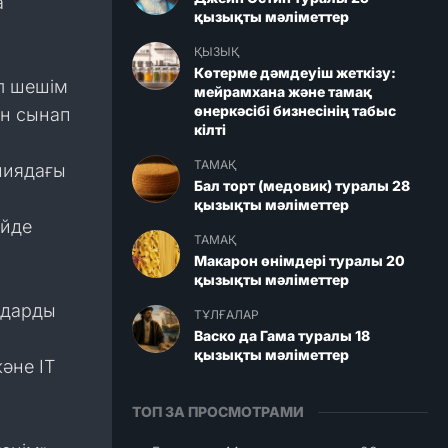
а
қызықты мәліметтер
ҚЫЗЫҚ
Көтерме дәмдеуіш жеткізу:
ұл шешім
мейрамхана және тамақ
өнеркәсібі бизнесінің табыс
ін сынап
кілті
ТАМАҚ
ниядағы
Бал торт (медовик) туралы 28
қызықты мәліметтер
ейде
ТАМАҚ
Макарон өнімдері туралы 20
қызықты мәліметтер
ндарды
ТҰЛҒАЛАР
Васко да Гама туралы 18
қызықты мәліметтер
әне IT
ТОП ЗА ПРОСМОТРАМИ