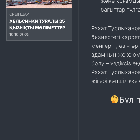
және қоғамдық
бағыттар тұл
ОРЫНДАР
ХЕЛЬСИНКИ ТУРАЛЫ 25
ҚЫЗЫҚТЫ МӘЛІМЕТТЕР
Рахат Турлыханов
10.10.2025
бизнестегі көрсе
меңгеріп, өзін ә
адамның жеке өмі
болу – үздіксіз е
Рахат Турлыханов
жігері көпшілікке
Бұл 