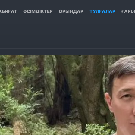
АБИҒАТ
ӨСІМДІКТЕР
ОРЫНДАР
ТҰЛҒАЛАР
ҒАР