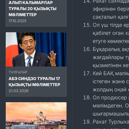
Рахат сахнада
АЛЫП КАЛЬМАРЛАР
эфирінен бер
ТУРАЛЫ 20 ҚЫЗЫҚТЫ
МӘЛІМЕТТЕР
сақталып қалғ
17.10.2025
Ол үш тілде е
қабілет оған 
етуге көмекте
Бұқаралық ақп
жағдайлары т
қызметінен ке
ТҰЛҒАЛАР
Кей БАҚ мәлі
АБЭ СИНДЗО ТУРАЛЫ 17
істеген және с
ҚЫЗЫҚТЫ МӘЛІМЕТТЕР
жолдың оңай е
21.03.2026
Ол продюсер 
мәлімдеген. 
шығармашылыққ
Рахат Турлыха