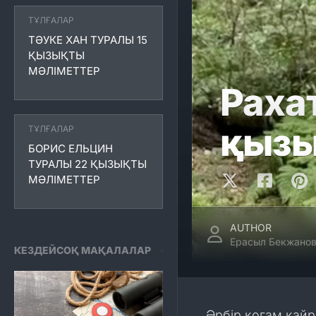
ТҰЛҒАЛАР
ТӘУКЕ ХАН ТУРАЛЫ 15
ҚЫЗЫҚТЫ
МӘЛІМЕТТЕР
Раха
қызы
ТҰЛҒАЛАР
БОРИС ЕЛЬЦИН
ТУРАЛЫ 22 ҚЫЗЫҚТЫ
МӘЛІМЕТТЕР
AUTHOR
Ерасыл Бекжано
КЕЗДЕЙСОҚ МАҚАЛАЛАР
Әрбір қоғам қайр