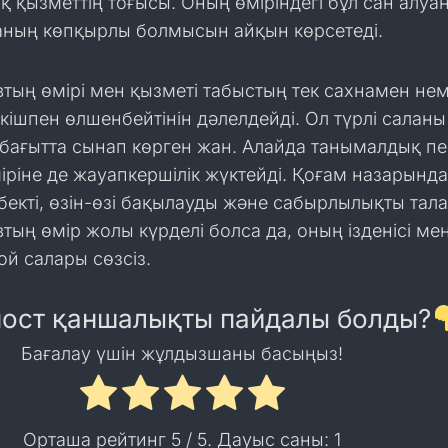
 қызметтің тоғысы. Оның өміріндегі бұл сан алуа
ғаның көпқырлы болмысын айқын көрсетеді.
тың өмірі мен қызметі табыстың тек сахнамен не
ткішпен өлшенбейтінін дәлелдейді. Ол түрлі саланы
р бағытта сынап көрген жан. Алайда танымалдық п
ріне де жауапкершілік жүктейді. Қоғам назарында
ңбекті, өзін-өзі бақылауды және сабырлылықты тала
тың өмір жолы күрделі болса да, оның ізденісі мен
 ой салары сөзсіз.
пост қаншалықты пайдалы болды?
Бағалау үшін жұлдызшаны басыңыз!
Орташа рейтинг
5
/ 5. Дауыс саны:
1