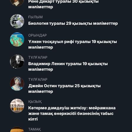
Рене Декарт туралы 30 қызықты
мәліметтер
ҒЫЛЫМ
Биология туралы 29 қызықты мәліметтер
ОРЫНДАР
Үлкен тосқауыл рифі туралы 19 қызықты
мәліметтер
ТҰЛҒАЛАР
Владимир Ленин туралы 19 қызықты
мәліметтер
ТҰЛҒАЛАР
Джейн Остин туралы 25 қызықты
мәліметтер
ҚЫЗЫҚ
Көтерме дәмдеуіш жеткізу: мейрамхана
және тамақ өнеркәсібі бизнесінің табыс
кілті
ТАМАҚ