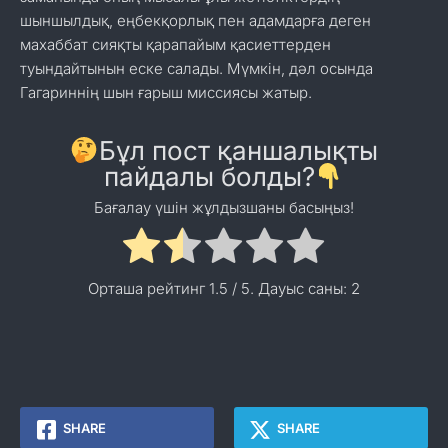
шыншылдық, еңбекқорлық пен адамдарға деген
махаббат сияқты қарапайым қасиеттерден
туындайтынын еске салады. Мүмкін, дәл осында
Гагариннің шын ғарыш миссиясы жатыр.
Бұл пост қаншалықты
пайдалы болды?
Бағалау үшін жұлдызшаны басыңыз!
Орташа рейтинг
1.5
/ 5. Дауыс саны:
2
SHARE
SHARE