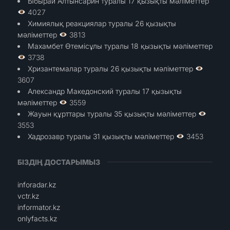
Ыбырай Алтынсарин туралы 17 қызықты мәліметтер
4027
Химиялық реакциялар туралы 26 қызықты
мәліметтер
3813
Махамбет Өтемісұлы туралы 18 қызықты мәліметтер
3738
Хризантемалар туралы 26 қызықты мәліметтер
3607
Александр Македонский туралы 17 қызықты
мәліметтер
3559
Жауын құрттары туралы 35 қызықты мәліметтер
3553
Хадрозавр туралы 31 қызықты мәліметтер
3453
БІЗДІҢ ДОСТАРЫМЫЗ
inforadar.kz
vctr.kz
informator.kz
onlyfacts.kz