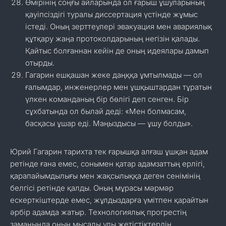
Өмірінің соңғы айларында ол ғарыш ұшуларының
қауіпсіздігі туралы диссертация үстінде жұмыс
істеді. Оның зерттеулері эвакуация мен авариялық
құтқару жаңа протоколдарының негізін қалады.
Қайтыс болғаннан кейін де оның идеялары дамып
отырды.
Гагарин ешқашан жеке даңққа ұмтылмады — ол
ғалымдар, инженерлер мен ұшқыштардан тұратын
үлкен команданың бір бөлігі деп сенген. Бір
сұхбатында ол былай деді: «Мен болмасам,
басқасы ұшар еді. Маңыздысы — ұшу болды».
Юрий Гагарин тарихта тек ғарышқа алғаш ұшқан адам
ретінде ғана емес, сонымен қатар адамзаттың ерлігі,
қарапайымдылығы мен жақсылыққа деген сенімінің
белгісі ретінде қалды. Оның мұрасы мәрмәр
ескерткіштерде емес, жұлдыздарға үмітпен қарайтын
әрбір адамда жатыр. Технологиялық прогрестің
заманында оның мысалы ұлы жетістіктердің