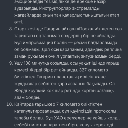
эмоционалды төзімділікке де ерекше назар
аударылды. Инструкторлар экстремалды
жағдайларда оның таң қаларлық тыныштығын атап
өтті.
Старт кезінде Гагарин айтқан «Поехали!» деген сөз
тарихтағы ең танымал сөздердің біріне айналды.
Бұл импровизация болды — ресми бағдарламада
ол болмады. Дәл осы қарапайым, адамдық реплика
заман рухы мен бүкіл ұрпақтың энтузиазмын берді.
Ұшу 108 минутқа созылды, осы уақыт ішінде ғарыш
кемесі Жерді бір рет айналды. 327 километр
биіктіктен Гагарин планетаның иілісін және
жұлдыздар себілген қара аспанын бақылады. Ол
Жерді хрупкий көк шар ретінде көрген алғашқы
адам болды.
Қайтарда ғарышкер 7 километр биіктіктен
катапультироваланды, бұл қауіпсіздік протоколы
талабы болды. Бұл ХАӘ ережелеріне қайшы келді,
себебі пилот аппаратпен бірге қонуы керек еді.