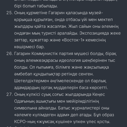
бірі болып табылады.
Оның құрметіне Гагарин қаласында музей-
қорықша құрылған, онда отбасы үйі мен мектеп
жылдары қайта жасалған. Жыл сайын оны әлемнің
ондаған мың туристі аралайды. Экспозицияда жеке
заттар, құжаттар және «Восток-1» кемесінің
көшірмесі бар.
Гагарин Коммунистік партия мүшесі болды, бірақ
оның әлемкөзқарасы идеология шеңберінен тыс
болды. Ол ғылымға, білімге және жақсылыққа
әмбебап құндылықтар ретінде сенген.
Шетелдіктермен әңгімелескенде ол барлық
адамдардың ортақ мүдделерін баса көрсетті.
Оның күлкісі суық соғыс жылдарында Кеңес
Одағының ашықтығы мен мейірімділігінің
символына айналды. Батыс журналистері оны
«әлемге күлімдеген адам» деп атады. Бұл образ
КСРО-ның «жұмсақ күшіне» үлкен үлес қосты.