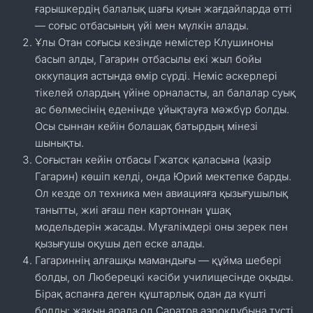
ғарышкердің балалық шағы қиын жағдайларда өтті
— соғыс отбасының үйі мен мүлкін алады.
Ұлы Отан соғысы кезінде немістер Клушиноны
басып алды, Гагарин отбасылы екі жыл бойы
оккупация астында өмір сүрді. Неміс әскерлері
тікелей олардың үйіне орналасты, ал балалар суық
ас бөлмесінің еденінде ұйықтауға мәжбүр болды.
Осы сыннан кейін болашақ батырдың мінезі
шынықты.
Соғыстан кейін отбасы Гжатск қаласына (қазір
Гагарин) көшіп келді, онда Юрий мектепке барды.
Ол кезде ол техника мен авиацияға қызығушылық
танытты, жиі ағаш пен картоннан ұшақ
модельдерін жасады. Мұғалімдері оны зерек пен
қызығушы оқушы деп еске алады.
Гагариннің алғашқы мамандығы — құйма шебері
болды, ол Люберецкі кәсіби училищесінде оқыды.
Бірақ аспанға деген құштарлық одан да күшті
болды: жақын арада ол Саратов аэроклубына түсті,