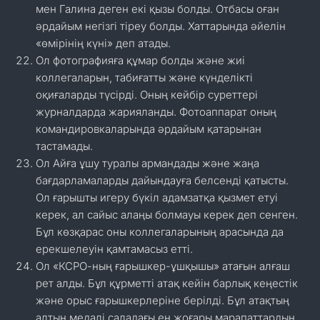
мен Галина деген екі қызы болды. Отбасы оған
әрдайым негізгі тіреу болды. Хаттарында әйелін
«өмірінің күні» деп атады.
Ол фотографияға құмар болды және жиі
коллегаларын, табиғатты және күнделікті
оқиғаларды түсірді. Оның кейбір суреттері
журналдарда жарияланды. Фотоаппарат оның
командировкаларында әрдайым қатарынан
тастамады.
Ол Айға ұшу туралы армандады және жаңа
бағдарламаларды дайындауға белсенді қатысты.
Ол ғарышты игеру бүкіл адамзатқа қызмет етуі
керек, ал сайыс алаңы болмауы керек деп сенген.
Бұл көзқарас оны коллегаларының арасында да
ерекшелеуін қамтамасыз етті.
Ол «КСРО-ның ғарышкер-ұшқышы» атағын алғаш
рет алды. Бұл құрметті атақ кейін барлық кеңестік
және орыс ғарышкерлеріне берілді. Бұл атақтың
алтын медалі саладағы ең жоғары марапаттардың