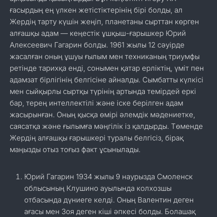
ғасырдың ең үлкен жетістіктерінің бірі болды, ал
Жердің тарту күшін жеңіп, планетаны сырттан көрген
алғашқы адам — кеңестік ұшқыш-ғарышкер Юрий
Алексеевич Гагарин болды. 1961 жылы 12 сәуірде
жасалған оның ұшуы ғылым мен техниканың триумфы
ретінде тарихқа енді, сонымен қатар ерліктің, үміт пен
адамзат бірлігінің белгісіне айналды. Сымбатты күлкісі
мен сыйқырлы сыртқы түрінің артында темірдей еркі
бар, терең интеллектілі және іске берілген адам
жасырынған. Оның қысқа өмірі әлемдік мәдениетке,
саясатқа және ғылымға мәңгілік із қалдырды. Төменде
Жердің алғашқы ғарышкері туралы белгісіз, бірақ
маңызды отыз тоғыз факт ұсынылады.
Юрий Гагарин 1934 жылы 9 наурызда Смоленск
облысының Клушино ауылында колхозшы
отбасында дүниеге келді. Оның Валентин деген
ағасы мен Зоя деген кіші әпкесі болды. Болашақ