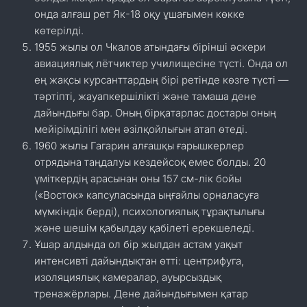
онда алғаш рет Як-18 оқу ұшағымен көкке
көтерілді.
1955 жылы ол Чкалов атындағы бірінші әскери
авиациялық лётчиктер училищесіне түсті. Онда ол
ең жақсы курсанттардың бірі ретінде көзге түсті —
тәртіпті, жауапкершілікті және тамаша дене
дайындығы бар. Оның бірқатарлас достары оның
мейірімділігі мен әзілқойлығын атап өтеді.
1960 жылы Гагарин алғашқы ғарышкерлер
отрядына таңдалуы кездейсоқ емес болды. 20
үміткердің арасынан оны 157 см-лік бойы
(«Восток» капсуласында ыңғайлы орналасуға
мүмкіндік берді), психологиялық тұрақтылығы
және шешім қабылдау қабілеті ерекшеледі.
Ұшар алдында ол бір жылдан астам уақыт
интенсивті дайындықтан өтті: центрифуга,
изоляциялық камералар, ауырсыздық
тренажёрлары. Дене дайындығымен қатар