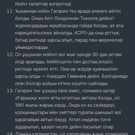
Кейін талаптар өзгертілді.
Ұшқаннан кейін Гагарин тез арада әлемге әйгілі
болды. Оның беті Лондоннан Токиоға дейінгі
журналдардың мұқабасында пайда болды, ал аты
нарицательлікке айналды. КСРО-да оны ұлттық
батыр ретінде қарсы алып, парад пен мерекелер
ұйымдастырды.
Ол ұшуынан кейінгі екі жыл ішінде 30-дан астам
елді аралады, бейбітшілік пен достық елшісі
ретінде әрекет етті. Оны әр жерде қуанышпен
қарсы алды — Каирден Гаванаға дейін. Болгарияда
оған болгар қойшы итінің күшігін сыйлады.
Гагарин тек ұшқыш ғана емес, сонымен қатар
«Ғарышқа жол» атты кітаптың авторы болды, ол
1961 жылы жарық көрді. Онда ол өз сезімдері,
қорқыныштары мен үміттері туралы шыншыл әрі
қарапайым айтып берді. Кітап ондаған тілге
аударылып, қазіргі кезге дейін басылып отыр.
Даңққа қарамастан, ол қарапайым және адамдарға