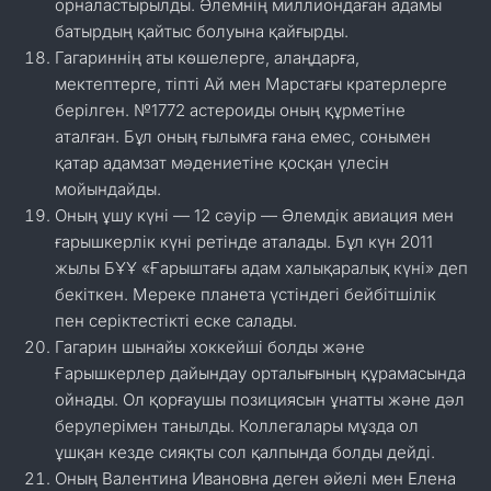
орналастырылды. Әлемнің миллиондаған адамы
батырдың қайтыс болуына қайғырды.
Гагариннің аты көшелерге, алаңдарға,
мектептерге, тіпті Ай мен Марстағы кратерлерге
берілген. №1772 астероиды оның құрметіне
аталған. Бұл оның ғылымға ғана емес, сонымен
қатар адамзат мәдениетіне қосқан үлесін
мойындайды.
Оның ұшу күні — 12 сәуір — Әлемдік авиация мен
ғарышкерлік күні ретінде аталады. Бұл күн 2011
жылы БҰҰ «Ғарыштағы адам халықаралық күні» деп
бекіткен. Мереке планета үстіндегі бейбітшілік
пен серіктестікті еске салады.
Гагарин шынайы хоккейші болды және
Ғарышкерлер дайындау орталығының құрамасында
ойнады. Ол қорғаушы позициясын ұнатты және дәл
берулерімен танылды. Коллегалары мұзда ол
ұшқан кезде сияқты сол қалпында болды дейді.
Оның Валентина Ивановна деген әйелі мен Елена