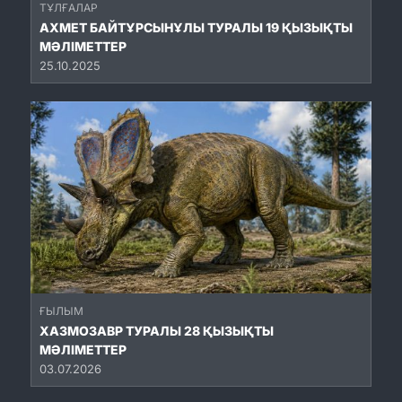
ТҰЛҒАЛАР
АХМЕТ БАЙТҰРСЫНҰЛЫ ТУРАЛЫ 19 ҚЫЗЫҚТЫ
МӘЛІМЕТТЕР
25.10.2025
ҒЫЛЫМ
ХАЗМОЗАВР ТУРАЛЫ 28 ҚЫЗЫҚТЫ
МӘЛІМЕТТЕР
03.07.2026