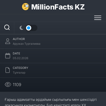
Skip
MillionFacts KZ
to
content
Юрий Гагарин туралы 29 қызықты
мәліметтер
AUTHOR
Аружан Тургалиева
DATE
05.02.2026
CATEGORY
Тұлғалар
1109
Ғарыш адамзатты әрдайым сырлылығы мен шексіздігі
арқасында қызықтырды. Бұл кеңістікті игеру XX