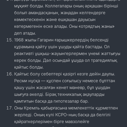
мұқият болды. Коллегалары оның әрқашан бірінші
болып амандасқанын, жаңадан келгендерге
көмектескенін және ешқашан дауысын
көтермегенін еске алады. Оны «отрядтың жаны»
деп атады.
1968 жылы Гагарин ғарышкерлердің белсенді
құрамына қайту үшін ұшуды қайта бастады. Ол
реактивті ұшқыш-жауынгерлермен үнемі жаттығуы
керек болды. Дәл осындай ұшуда ол трагедиялық
қайтыс болды.
Қайтыс болу себептері қазіргі кезге дейін даулы.
Ресми нұсқа — құспен соғылысу немесе бұлттан
қашу үшін жасалған кенет маневр, бұл ұшудан
шығуға әкелді. Бірақ техникалық ақауларды
қамтитын басқа да гипотезалар бар.
Оны Кремль қабырғасына мемлекеттік құрметпен
жерледі. Оның күлі КСРО-ның басқа да белгілі
қайраткерлерімен бірге мавзолейге