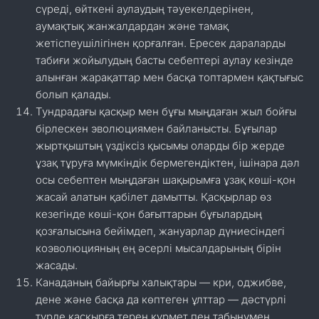
сүреді, өйткені аулаудың тәуекелдерінен,
аумақтық жанжалдардан және тамақ
жетіспеушілігінен қорғалған. Ересек дараларды
табиғи жойылудың басты себептері аулау кезінде
алынған жарақаттар мен басқа топтармен қақтығыс
болып қалады.
Тундрадағы қасқыр мен бұғы мыңдаған жыл бойғы
бірлескен эволюциямен байланысты. Бұғылар
жыртқыштың үздіксіз қысымы оларды бір жерде
ұзақ тұруға мүмкіндік бермегендіктен, ішінара дәл
осы себептен мыңдаған шақырымға ұзақ көші-қон
жасай алатын қабілет дамытты. Қасқырлар өз
кезегінде көші-қон бағыттарын бұғылардың
қозғалысына бейімдеп, жануарлар дүниесіндегі
коэволюцияның ең әсерлі мысалдарының бірін
жасады.
Канаданың байырғы халықтары — кри, оджибве,
дене және басқа да көптеген ұлттар — дәстүрлі
түрде қасқырға терең құрмет пен табынумен