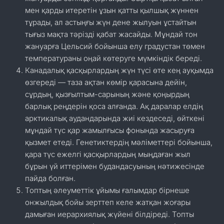
мен қарды итеретін ұзын қатты қылшық жүннен
тұрады, ал астыңғы жүн дене жылуын ұстайтын
тығыз мақта тәрізді қабат жасайды. Мұндай тон
жануарға Цельсий бойынша елу градустан төмен
температураны оңай көтеруге мүмкіндік береді.
Канадалық қасқырлардың жүн түсі өте кең ауқымда
өзгереді — таза ақтан көмір қарасына дейін,
сұрдың, қызғылтым-сарының және қоңырдың
барлық реңдерін қоса алғанда. Ақ даралар елдің
арктикалық аудандарында жиі кездеседі, өйткені
мұндай түс қар жамылғысы фонында жасыруға
қызмет етеді. Генетиктердің мәліметтері бойынша,
қара түс ежелгі қасқырлардың мыңдаған жыл
бұрын үй иттерімен будандасуының нәтижесінде
пайда болған.
Топтың әлеуметтік ұйымы ғалымдар бірнеше
онжылдық бойы зерттеп келе жатқан жоғары
дамыған иерархиялық жүйені білдіреді. Топты