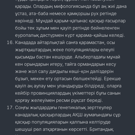
қарады. Олардың мифологиясында бұл аң жиі дана
ұстаз, ата-баба немесе қамқоршы рух ретінде
көрінеді. Мұндай қарым-қатынас қасқыр ғасырлар
бойы тек зұлым мен қауіп ретінде бейнеленген
еуропалық дәстүрмен күрт қарама-қайшы келеді.
Канадада айтарлықтай санға қарамастан, осы
жыртқыштардың жеке популяциялары елеулі
қысымды бастан кешіруде. Альбертадағы мұнай
кен орындарын игеру, тайга ормандарын кесу
және жол салу дағдылы көші-қон дәліздерін
бұзып, мекен ету ортасын бөлшектейді. Ерекше
қауіп аң аулау мен уландыруды білдіреді, оларға
кейбір провинциялардың үкіметтері бұғы санын
қорғау желеуімен ресми рұқсат береді.
Соңғы жылдардағы генетикалық зерттеулер
канадалық қасқырлардың АҚШ аумағындағы сұр
қасқыр популяцияларын қалпына келтіруде
шешуші рөл атқарғанын көрсетті. Британдық