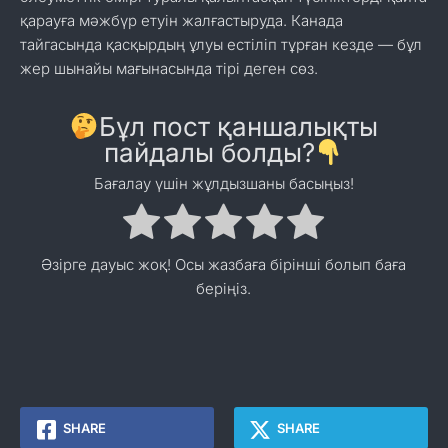
қарауға мәжбүр етуін жалғастыруда. Канада
тайгасында қасқырдың ұлуы естіліп тұрған кезде — бұл
жер шынайы мағынасында тірі деген сөз.
Бұл пост қаншалықты
пайдалы болды?
Бағалау үшін жұлдызшаны басыңыз!
Әзірге дауыс жоқ! Осы жазбаға бірінші болып баға
беріңіз.
SHARE
SHARE