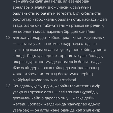
жамылғысы қалпына келді, ал өзендердің
арналары жағалау экожүйесінің сауығуына
байланысты өз бағытын өзгертті. Бұл құбылысты
биологтар «трофикалық байланыстар каскады» деп
атады және оны табиғаттағы жыртқыштың рөлінің
ең көрнекті мысалдарының бірі деп санайды.
Бұл жануарлардың көбею циклі қатаң маусымдық
— шағылысу ақпан немесе наурызда өтеді, ал
күшіктер шамамен алпыс үш күннен кейін дүниеге
келеді. Лақтауда әдетте төрт-алты күшік болады,
олар соқыр және мүлде дәрменсіз болып туады.
Жас өскіндер алғашқы айларда үңгірде ананың
және отбасылық топтың басқа мүшелерінің
мейірімді қамқорлығымен өткізеді.
Канадалық қасқырдың жабайы табиғаттағы өмір
ұзақтығы орташа алты — сегіз жылды құрайды,
дегенмен кейбір даралар он үш жасқа дейін
жетеді. Зоопарк жағдайында жануарлар едәуір
ұзағырақ — он алты және одан да көп жыл өмір