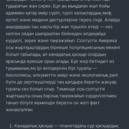
тудыратын жан сирек. Бұл аң мыңдаған жыл бойы
адаммен қатар өмір сүріп, түрлі халықтардың миф,
ертегі және мәдени дәстүрлеріне терең сіңді. Алайда
аңыздардан тыс нақты бір жан тіршілік етеді — кез
келген ойдан шығарылған бейнеден әлдеқайда
күрделі, зерек және таңғажайып. Солтүстік Америка
осы жыртқыштардың бірнеше популяциясының мекені
болып табылады, ал канадалық қасқыр олардың
арасында ерекше орын алады. Бұл жер бетіндегі өз
тұқымының ең ірі өкілдерінің бірі туралы —
биологиясы, әлеуметтік өмірі және экологиялық рөлі
бүгін де зерттеушілерді таң қалдыра беретін жануар
туралы сөз болып отыр. Төменде осы солтүстік
жыртқышты оның барлық таңғажайып күрделілігімен
танып-білуге мүмкіндік беретін он жеті факт
жинақталған.
Канадалық қасқыр — планетадағы сұр қасқырдың