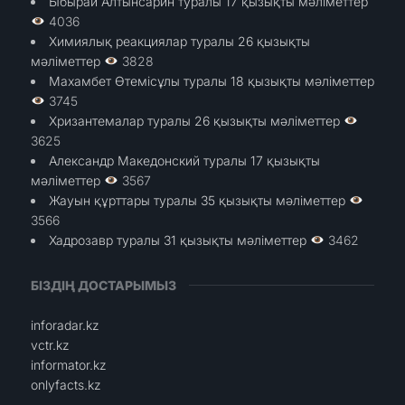
Ыбырай Алтынсарин туралы 17 қызықты мәліметтер
4036
Химиялық реакциялар туралы 26 қызықты
мәліметтер
3828
Махамбет Өтемісұлы туралы 18 қызықты мәліметтер
3745
Хризантемалар туралы 26 қызықты мәліметтер
3625
Александр Македонский туралы 17 қызықты
мәліметтер
3567
Жауын құрттары туралы 35 қызықты мәліметтер
3566
Хадрозавр туралы 31 қызықты мәліметтер
3462
БІЗДІҢ ДОСТАРЫМЫЗ
inforadar.kz
vctr.kz
informator.kz
onlyfacts.kz