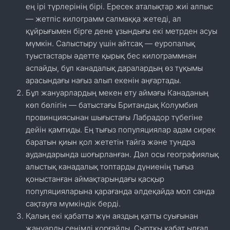
ең ірі түрлерінің бірі. Ересек аталықтар жиі алпыс
— жетпіс килограмм салмаққа жетеді, ал
құйрығымен бірге дене ұзындығы екі метрден асуы
мүмкін. Салыстыру үшін айтсақ — еуропалық
туыстастары әдетте қырық бес килограммнан
аспайды, бұл канадалық даралардың өз тұқымы
арасындағы нағыз алып екенін аңғартады.
Бұл жануарлардың мекен ету аймағы Канаданың
көп бөлігін — батыстағы Британдық Колумбия
провинциясынан шығыстағы Лабрадор түбегіне
дейін қамтиды. Ең тығыз популяциялар адам сирек
баратын қиын қол жететін тайга және тундра
аудандарында шоғырланған. Дәл осы географиялық
алыстық канадалық топтарды дүниенің тығыз
қоныстанған аймақтарындағы қасқыр
популяцияларына қарағанда әлдеқайда мол санда
сақтауға мүмкіндік берді.
Қалың екі қабатты жүн аяздың қатты суығынан
жануарды сенімді қорғайды. Сыртқы қабат ылғал