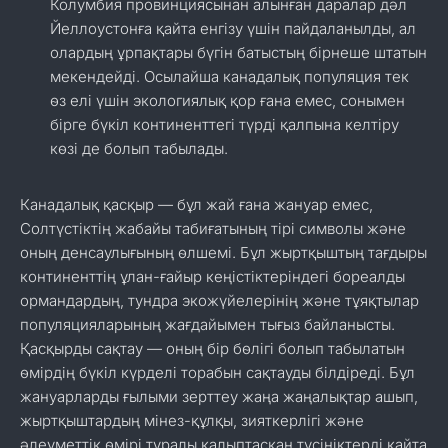
Колумбия провинциясынан алынған даралар дәл
Йеллоустонға қайта енгізу үшін пайдаланылды, ал
олардың ұрпақтары бүгін батыстың бірнеше штатын
мекендейді. Осылайша канадалық популяция тек
өз елі үшін экологиялық қор ғана емес, сонымен
бірге бүкіл континенттегі түрді қалпына келтіру
көзі де болып табылады.
Канадалық қасқыр — бұл жай ғана жануар емес,
Солтүстіктің жабайы табиғатының тірі символы және
оның денсаулығының өлшемі. Бұл жыртқыштың тағдыры
континенттің ұлан-ғайыр кеңістіктеріндегі бореалды
ормандардың, тундра экожүйелерінің және тұяқтылар
популяцияларының жағдайымен тығыз байланысты.
Қасқырды сақтау — оның бір бөлігі болып табылатын
өмірдің бүкіл күрделі торабын сақтауды білдіреді. Бұл
жануарларды ғылыми зерттеу жаңа жаңалықтар ашып,
жыртқыштардың мінез-құлқы, зияткерлігі және
әлеуметтік өмірі туралы қалыптасқан түсініктерді қайта