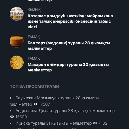
ҚЫЗЫҚ
Көтерме дәмдеуіш жеткізу: мейрамхана
және тамақ өнеркәсібі бизнесінің табыс
кілті
ТАМАҚ
Бал торт (медовик) туралы 28 қызықты
мәліметтер
ТАМАҚ
Макарон өнімдері туралы 20 қызықты
мәліметтер
ТОП ЗА ПРОСМОТРАМИ
Бауыржан Момышұлы туралы 28 қызықты
мәліметтер
17507
Анджелина Джоли туралы 28 қызықты мәліметтер
15600
Ириска туралы 31 қызықты мәліметтер
7102