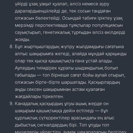
үйірді ұзақ уақыт қуалап, әлсіз немесе ауру
даралардыеңшілейді де, тек сосын таңдаған
олжасын бөлектейді. Осындай табиғи іріктеу ұзақ
мерзімді перспективада тұяқтылар популяциясын
сауықтырып, генетикалық тұрғыдан әлсіз өкілдерді
жояды.
Бұл жыртқыштардың жүгіру жылдамдығы сағатына
алпыс шақырымға жетеді, алайда мұндай қарқынды
олар тек қысқа қашықтықта ғана ұстай алады.
Аулаудың тиімдірек құралы шыдамдылық болып
табылады — топ бірнеше сағат бойы аулай отырып,
олжасын бірте-бірте шаршатады. Қасқырлардың
аңды сексен шақырымнан астам қуалаған
жағдайлары тіркелген.
Канадалық қасқырдың ұлуы ашық жерде он
шақырым қашықтыққа дейін естіледі — бұл
құрлықтық сүтқоректілер арасындағы ең алыс
дыбыстық сигналдардың бірі. Топ ұлуды топ
мүшелерін үйлестіру, аумақ шекараларын белгілеу