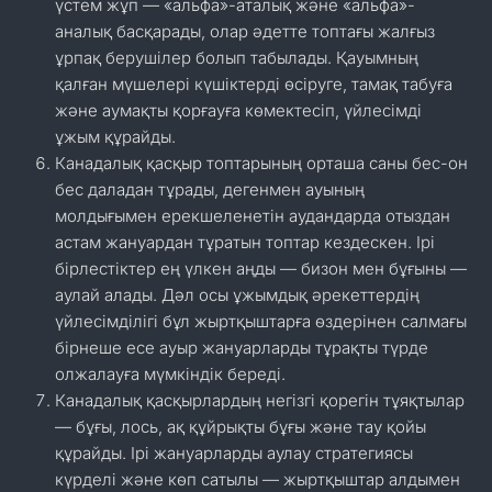
үстем жұп — «альфа»-аталық және «альфа»-
аналық басқарады, олар әдетте топтағы жалғыз
ұрпақ берушілер болып табылады. Қауымның
қалған мүшелері күшіктерді өсіруге, тамақ табуға
және аумақты қорғауға көмектесіп, үйлесімді
ұжым құрайды.
Канадалық қасқыр топтарының орташа саны бес-он
бес даладан тұрады, дегенмен ауының
молдығымен ерекшеленетін аудандарда отыздан
астам жануардан тұратын топтар кездескен. Ірі
бірлестіктер ең үлкен аңды — бизон мен бұғыны —
аулай алады. Дәл осы ұжымдық әрекеттердің
үйлесімділігі бұл жыртқыштарға өздерінен салмағы
бірнеше есе ауыр жануарларды тұрақты түрде
олжалауға мүмкіндік береді.
Канадалық қасқырлардың негізгі қорегін тұяқтылар
— бұғы, лось, ақ құйрықты бұғы және тау қойы
құрайды. Ірі жануарларды аулау стратегиясы
күрделі және көп сатылы — жыртқыштар алдымен