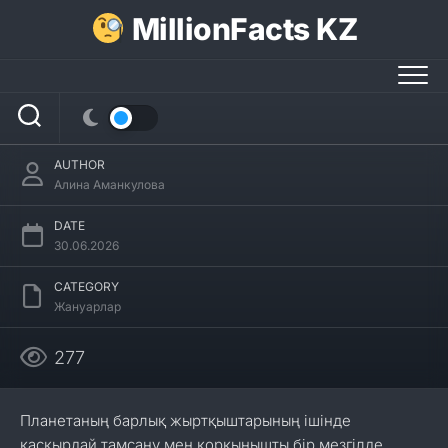
Skip
MillionFacts KZ
to
content
Канадалық қасқырлар туралы 17
қызықты мәліметтер
AUTHOR
Алина Аманкулова
DATE
30.06.2026
CATEGORY
Жануарлар
277
Планетаның барлық жыртқыштарының ішінде
қасқырдай тамсану мен қорқынышты бір мезгілде