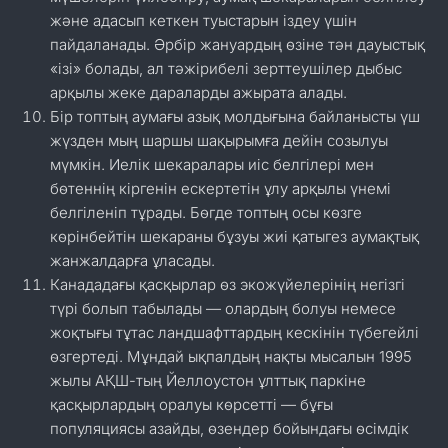
және адасып кеткен туыстарын іздеу үшін
пайдаланады. Әрбір жануардың өзіне тән дауыстық
«ізі» болады, ал тәжірибелі зерттеушілер дыбыс
арқылы жеке дараларды ажырата алады.
Бір топтың аумағы азық молдығына байланысты үш
жүзден мың шаршы шақырымға дейін созылуы
мүмкін. Иелік шекаралары иіс белгілері мен
бөтеннің кіргенін ескертетін ұлу арқылы үнемі
белгіленіп тұрады. Бөгде топтың осы көзге
көрінбейтін шекараны бұзуы жиі қатыгез аумақтық
жанжалдарға ұласады.
Канададағы қасқырлар өз экожүйелерінің негізгі
түрі болып табылады — олардың болуы немесе
жоқтығы тұтас ландшафттардың кескінін түбегейлі
өзгертеді. Мұндай ықпалдың нақты мысалын 1995
жылы АҚШ-тың Йеллоустон ұлттық паркіне
қасқырлардың оралуы көрсетті — бұғы
популяциясы азайды, өзендер бойындағы өсімдік