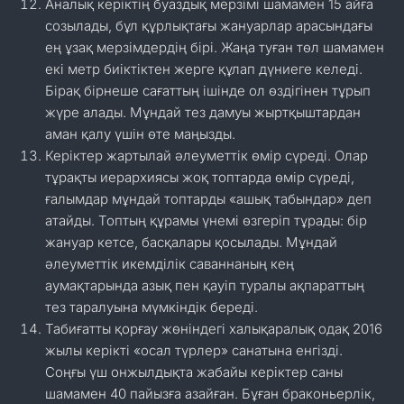
Аналық керіктің буаздық мерзімі шамамен 15 айға
созылады, бұл құрлықтағы жануарлар арасындағы
ең ұзақ мерзімдердің бірі. Жаңа туған төл шамамен
екі метр биіктіктен жерге құлап дүниеге келеді.
Бірақ бірнеше сағаттың ішінде ол өздігінен тұрып
жүре алады. Мұндай тез дамуы жыртқыштардан
аман қалу үшін өте маңызды.
Керіктер жартылай әлеуметтік өмір сүреді. Олар
тұрақты иерархиясы жоқ топтарда өмір сүреді,
ғалымдар мұндай топтарды «ашық табындар» деп
атайды. Топтың құрамы үнемі өзгеріп тұрады: бір
жануар кетсе, басқалары қосылады. Мұндай
әлеуметтік икемділік саваннаның кең
аумақтарында азық пен қауіп туралы ақпараттың
тез таралуына мүмкіндік береді.
Табиғатты қорғау жөніндегі халықаралық одақ 2016
жылы керікті «осал түрлер» санатына енгізді.
Соңғы үш онжылдықта жабайы керіктер саны
шамамен 40 пайызға азайған. Бұған браконьерлік,