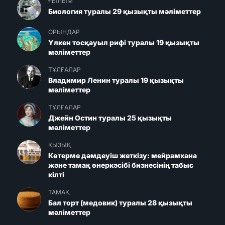
ҒЫЛЫМ
Биология туралы 29 қызықты мәліметтер
ОРЫНДАР
Үлкен тосқауыл рифі туралы 19 қызықты
мәліметтер
ТҰЛҒАЛАР
Владимир Ленин туралы 19 қызықты
мәліметтер
ТҰЛҒАЛАР
Джейн Остин туралы 25 қызықты
мәліметтер
ҚЫЗЫҚ
Көтерме дәмдеуіш жеткізу: мейрамхана
және тамақ өнеркәсібі бизнесінің табыс
кілті
ТАМАҚ
Бал торт (медовик) туралы 28 қызықты
мәліметтер