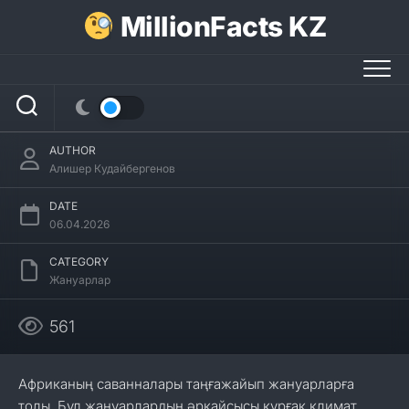
Skip
MillionFacts KZ
to
content
Кірпіктер туралы 16 қызықты
мәліметтер
AUTHOR
Алишер Кудайбергенов
DATE
06.04.2026
CATEGORY
Жануарлар
561
Африканың саванналары таңғажайып жануарларға
толы. Бұл жануарлардың әрқайсысы құрғақ климат