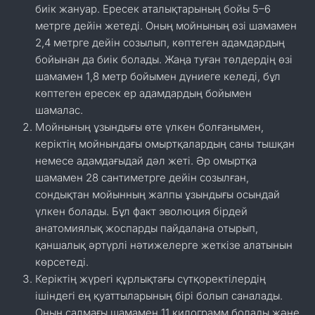
биік жануар. Ересек аталықтарының бойы 5–6
метрге дейін жетеді. Оның мойнының өзі шамамен
2,4 метрге дейін созылып, көптеген адамдардың
бойынан да биік болады. Жаңа туған төлдердің өзі
шамамен 1,8 метр бойымен дүниеге келеді, бұл
көптеген ересек ер адамдардың бойымен
шамалас.
Мойнының ұзындығы өте үлкен болғанымен,
керіктің мойнындағы омыртқалардың саны тышқан
немесе адамдағыдай дәл жеті. Әр омыртқа
шамамен 28 сантиметрге дейін созылған,
сондықтан мойынның жалпы ұзындығы осындай
үлкен болады. Бұл факт эволюция бірдей
анатомиялық жоспарды пайдалана отырып,
қаншалық әртүрлі нәтижелерге жеткізе алатынын
көрсетеді.
Керіктің жүрегі құрлықтағы сүтқоректілердің
ішіндегі ең қуаттыларының бірі болып саналады.
Оның салмағы шамамен 11 килограмм болады және