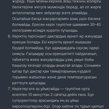
жүреді. Ұзын мойны керікке ағаш тәжінің жоғарғы
бөліктеріне жетуге мүмкіндік береді, ал ол жерге
антилопалар мен зебралар жете алмайды.
Осылайша басқа жануарлармен азық үшін бәсеке
болмайды. Ересек керік тәулігіне шамамен 30–40
килограмм өсімдік қорегін тұтынады.
Керіктің терісіндегі дақтардың өрнегі әр жануарда
ерекше болады. Екі керіктің өрнегі ешқашан
бірдей болмайды, бұл адамдардағы саусақ іздері
сияқты. Ғалымдар осы ерекшелікті пайдаланып,
табиғатта жеке жануарларды ұзақ уақыт бойы
бақылау кезінде оларды анықтай алады. Сонымен
қатар бұл дақтар қан тамырларының күрделі
торымен жабылған және дене температурасын
реттеуге қатысады.
Керіктер өте аз ұйықтайды — тәулігіне орта
есеппен 10 минуттан 2 сағатқа дейін ғана. Бұл
сүтқоректілер арасындағы ең аз ұйқы
көрсеткіштерінің бірі. Олар көбіне тік тұрып қалғып