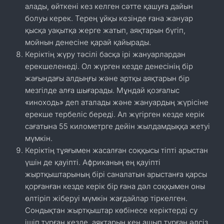
алады, өйткені кез келген сәтте қашуға дайын
болуы керек. Терең ұйқы кезінде ғана жануар
қысқа уақытқа жерге жатып, аяқтарын бүгіп,
мойнын денесіне қарай қайырады.
Керіктің жүру тәсілі басқа ірі жануарлардан
ерекшеленеді. Ол жүрген кезде денесінің бір
жағындағы алдыңғы және артқы аяқтарын бір
мезгілде алға шығарады. Мұндай қозғалыс
«иноходь» деп аталады және жануардың жүрісіне
ерекше тербеліс береді. Ал жүгірген кезде керік
сағатына 55 километрге дейін жылдамдыққа жетуі
мүмкін.
Керіктің тұяғымен жасалған соққысы тіпті арыстан
үшін де қауіпті. Африканың ең қауіпті
жыртқыштарының бірі саналатын арыстанға қарсы
қорғанған кезде керік бір ғана дәл соққымен оны
өлтіріп жіберуі мүмкін жағдайлар тіркелген.
Сондықтан жыртқыштар көбінесе керіктерді су
ішіп тұрған кезде, аяқтарын кең ашып тұрған әлсіз