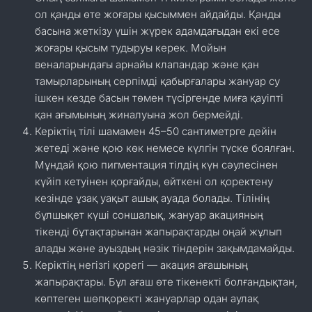
ол қанды өте жоғары қысыммен айдайды. Қанды
басына жеткізу үшін жүрек адамдағыдан екі есе
жоғары қысым тудыруы керек. Мойын
веналарындағы арнайы клапандар және қан
тамырларының серпімді қабырғалары жануар су
ішкен кезде басын төмен түсіргенде миға қауіпті
қан ағымының жиналуына жол бермейді.
Керіктің тілі шамамен 45–50 сантиметрге дейін
жетеді және қою көк немесе күлгін түске боялған.
Мұндай қою пигментация тілдің күн сәулесінен
күйіп кетуінен қорғайды, өйткені ол қоректену
кезінде ұзақ уақыт ашық ауада болады. Тілінің
бұлшықет күші соншалық, жануар акацияның
тікенді бұтақтарынан жапырақтарды оңай жұлып
алады және ауыздың нәзік тіндерін зақымдамайды.
Керіктің негізгі қорегі — акация ағашының
жапырақтары. Бұл ағаш өте тікенекті болғандықтан,
көптеген шөпқоректі жануарлар одан аулақ