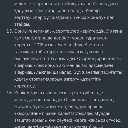
мекен ету ортасының жойылуы және Африкадағы
қарулы қақтығыстар себеп болды. Кейбір
зерттеушілер бұл жағдайды «үнсіз жойылу» деп
атайды.
Соңғы генетикалық зерттеулер керіктердің бір ғана
түр емес, бірнеше дербес түрден тұратынын
көрсетті. 2016 жылы Аксель Янке бастаған
ғалымдар тобы төрт генетикалық тұрғыдан
оқшауланған топты анықтады. Олардың арасындағы
айырмашылық қоңыр аю мен ақ аю арасындағы
айырмашылықпен шамалас. Бұл жаңалық табиғатты
қорғау стратегияларын өзгерту қажеттігін
көрсетеді.
Керік Африка саваннасының экожүйесінде
маңызды рөл атқарады. Ол акация ағаштарының
жоғарғы бұтақтарын жеп, олардың ерекше
«қырқылған» пішінін қалыптастырады. Мұндай
ағаштар арқылы күн сәулесі жерге жақсырақ түседі
және шөптің өсуін ынталандырады. Соның