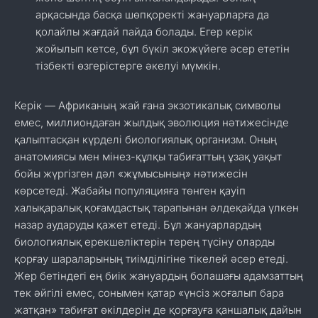
арқасында басқа шөпқоректі жануарларға да
қолайлы жағдай пайда болады. Егер керік
жойылып кетсе, бұл бүкіл экожүйеге әсер ететін
тізбекті өзгерістерге әкелуі мүмкін.
Керік — Африканың жай ғана экзотикалық символы
емес, миллиондаған жылдық эволюция нәтижесінде
қалыптасқан күрделі биологиялық организм. Оның
анатомиясы мен мінез-құлқы табиғаттың ұзақ уақыт
бойы жүргізген дәл «жұмысының» нәтижесін
көрсетеді. Жабайы популяцияға төнген қауіп
халықаралық қоғамдастық тарапынан әлдеқайда үлкен
назар аударуды қажет етеді. Бұл жануарлардың
биологиялық ерекшеліктерін терең түсіну оларды
қорғау шараларының тиімділігіне тікелей әсер етеді.
Жер бетіндегі ең биік жануардың болашағы адамзаттың
тек әйгілі емес, сонымен қатар «үнсіз жоғалып бара
жатқан» табиғат өкілдерін де қорғауға қаншалық дайын