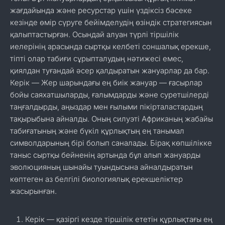
жағдайында және ресурстар үшін үздіксіз бәсеке
кезінде өмір сүруге бейімделудің өзіндік стратегиясын
қалыптастырған. Осындай алуан түрлі тіршілік
иелерінің арасында сыртқы келбеті соншалық ерекше,
тіпті олар табиғи сұрыпталудың нәтижесі емес,
қиялдан туғандай әсер қалдыратын жануарлар да бар.
Керік — Жер шарындағы ең биік жануар — ғасырлар
бойы саяхатшыларды, ғалымдарды және суретшілерді
таңғалдырды, аңыздар мен ғылыми пікірталастардың
тақырыбына айналды. Оның силуэті Африканың жабайы
табиғатының және бүкіл құрлықтың ең танымал
символдарының бірі болып саналады. Бірақ көпшілікке
таныс сыртқы бейненің артында бұл алып жануарды
эволюцияның шынайы туындысына айналдыратын
көптеген аз белгілі биологиялық ерекшеліктер
жасырынған.
Керік — қазіргі кезде тіршілік ететін құрлықтағы ең