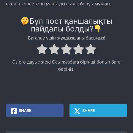
екенін көрсететін маңызды сынақ болуы мүмкін.
Бұл пост қаншалықты
пайдалы болды?
Бағалау үшін жұлдызшаны басыңыз!
Әзірге дауыс жоқ! Осы жазбаға бірінші болып баға
беріңіз.
SHARE
SHARE