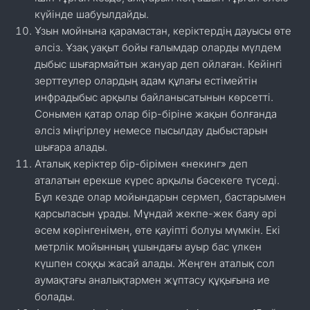
күйінде шабуылдайды.
Ұзын мойнына қарамастан, керіктердің дауысы өте
әлсіз. Ұзақ уақыт бойы ғалымдар оларды мүлдем
дыбыс шығармайтын жануар деп ойлаған. Кейінгі
зерттеулер олардың адам құлағы естімейтін
инфрадыбыс арқылы байланысатынын көрсетті.
Сонымен қатар олар бір-біріне жақын болғанда
әлсіз міңгірлеу немесе пысылдау дыбыстарын
шығара алады.
Аталық керіктер бір-бірімен «некинг» деп
аталатын ерекше күрес арқылы бәсекеге түседі.
Бұл кезде олар мойындарын сермеп, бастарымен
қарсыласын ұрады. Мұндай жекпе-жек баяу әрі
әсем көрінгенімен, өте қауіпті болуы мүмкін. Екі
метрлік мойынның ұшындағы ауыр бас үлкен
күшпен соққы жасай алады. Жеңген аталық сол
аумақтағы аналықтармен жұптасу құқығына ие
болады.