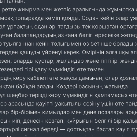
ытталған.
р ретте жиырма мен жетпіс аралығында жұмыртқа
мсақ топыраққа көміп қояды. Содан кейін олар ұ
, ал ұрпақтың одан әрі тағдыры тек қоршаған ортағ
уған балапандардың аз ғана бөлігі ересекке жетеді
р туылғаннан кейін толығымен өз бетінше болады 
ерден қашуды үйренуі керек. Өмірінің алғашқы а
езең: оларды құстар, жыландар және тіпті ірі жәнді
езеңдегі тірі қалу мүмкіндігі өте төмен.
ердің көру қабілеті өте жақсы дамыған, олар қозға
ықтан байқай алады. Көздері басының жағында
ұл шеңбер тәрізді көру мүмкіндігін қамтамасыз ете
тер арасында қауіпті уақытылы сезіну үшін өте пай
лар бір-бірімен қимылдар мен дене позалары арқ
сын иіп, денесін қозғап, құйрығын белгілі бір қалы
әртүрлі сигнал береді — достықтан бастап қауіп т