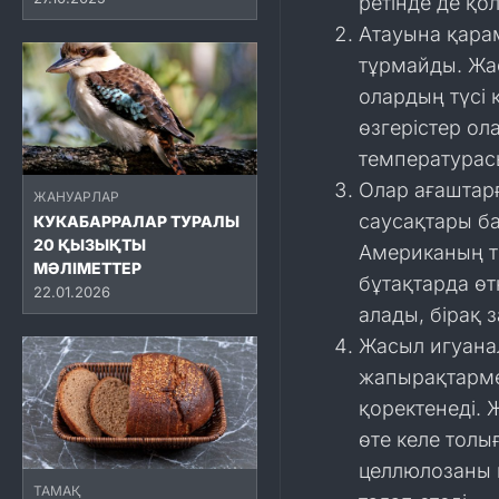
ретінде де қо
Атауына қара
тұрмайды. Жа
олардың түсі 
өзгерістер ол
температурасы
Олар ағаштарғ
ЖАНУАРЛАР
саусақтары ба
КУКАБАРРАЛАР ТУРАЛЫ
20 ҚЫЗЫҚТЫ
Американың тр
МӘЛІМЕТТЕР
бұтақтарда өтк
22.01.2026
алады, бірақ
Жасыл игуанал
жапырақтарме
қоректенеді. 
өте келе толы
целлюлозаны ы
ТАМАҚ