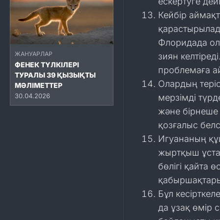
ескертуге дейі
Кейбір аймақт
қарастырылад
Флоридада ола
ЖАНУАРЛАР
зиян келтіред
ФЕНЕК ТҮЛКІЛЕРІ
проблемаға а
ТУРАЛЫ 39 ҚЫЗЫҚТЫ
Олардың тері
МӘЛІМЕТТЕР
30.04.2026
мерзімді түрд
және бірнеше 
қозғалыс белс
Игуананың құ
жыртқыш ұстап 
бөлігі қайта 
қабыршақтары
Бұл кесірткел
да ұзақ өмір 