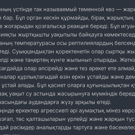
ның үстінде так называемый теменной көз — жар
н бар. Бұл орган кескін құрмайды, бірақ жарықтың
е жоғарыдан қозғалысқа реакция береді. Бұл игуа
 сияқты жыртқышты уақытылы байқауға көмектеседі
аның температурасы осы рептилиялардың белсенді
етеді. Суыққандықтан қоректенетін олар сыртқы ж
елді және таңертең күнге жылынып отырады. Жеткіл
ғдайда олар әлсірейді және тез әрекет ете алмай
аналар құрлықтағыдай өзін еркін ұстайды және дем
 ұстай алады. Бұл қасиет оларға қуғыншылықтан қ
 ұзақ уақыт су астында жасырынуға мүмкіндік беред
расындағы аудандарға жүзу арқылы өтеді.
ңінде еркектер агрессивті әрі аумақтық мінез көрс
озғап, төс қалташыларын үрлейді және жарқын түс
дай рәсімдер аналықтарды тартуға және бәсекелес