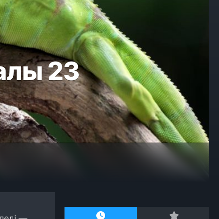
алы 23
леді —