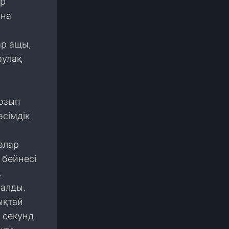
ар
ына
ар ащы,
аулақ
тозып
өсімдік
алар
 бейнесі
.
налды.
ықтай
е секунд