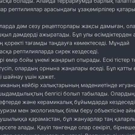
ысқа болады. Алайда террариумда барлық талапт
лар рептилиялар арасындағы ұзақөмірлілер қатар
ларда дәм сезу рецепторлары жақсы дамыған, ол
шқыл дәмдерді ажыратады. Бұл улы өсімдіктерден 
ң қоректі тағамды таңдауға көмектеседі. Мұндай
асқа рептилияларда сирек кездеседі.
рі өмір бойы үнемі жаңарып отырады. Ескі тістер 
түсіп, олардың орнына жаңалары өседі. Бұл қатты 
і шайнау үшін қажет.
иканың кейбір халықтарының мәдениетінде игуан
шыдамдылықтың белгісі болып табылады. Олардың
ьефтерде және керамикалық бұйымдарда кездеседі
туризм мен экологиялық білім беру объектісіне ай
ушылыққа қарамастан, бұл жануарлар таң қаларл
сете алады. Қауіп төнгенде олар секіріп, бірнеш