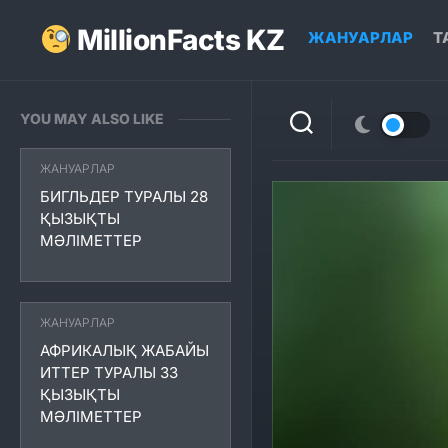
Skip
to
MillionFacts KZ
ЖАНУАРЛАР
Т
content
YOU MAY ALSO LIKE
ЖАНУАРЛАР
БИГЛЬДЕР ТУРАЛЫ 28
ҚЫЗЫҚТЫ
МӘЛІМЕТТЕР
ЖАНУАРЛАР
АФРИКАЛЫҚ ЖАБАЙЫ
ИТТЕР ТУРАЛЫ 33
ҚЫЗЫҚТЫ
МӘЛІМЕТТЕР