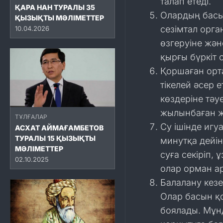
талап етеді.
ҚАРА НАН ТУРАЛЫ 35
Олардың басы
ҚЫЗЫҚТЫ МӘЛІМЕТТЕР
сезімтал орга
10.04.2026
өзгеруіне жән
қырғы бүркіт
Қоршаған орт
тікелей әсер 
көздеріне тәу
жылынбаған жа
ТҰЛҒАЛАР
Су ішінде игу
АСХАТ АЙМАҒАМБЕТОВ
ТУРАЛЫ 15 ҚЫЗЫҚТЫ
минутқа дейін
МӘЛІМЕТТЕР
суға секіріп,
02.10.2025
олар орман а
Балалану кезе
Олар басын қ
боялады. Мұн