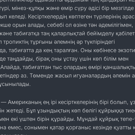
рі, мінез-құлқы және өмір сүру әдісі бір мезгілде
ып келеді. Кесірткелердің көптеген түрлерінің ара
кше орын алады, себебі ол өзіне тән әдемілігімен,
әне табиғатқа таң қаларлықтай бейімделу қабілет
 тропиктің тұрғыны әлемнің әр түкпіріндегі
а, табиғатта да кең таралған. Оны көбінесе экзот
де таңдайды, бірақ оны ұстау үшін көп білім мен
Алайда, табиғаттан тыс олардың өмірі қаншалықт
ілетіндер аз. Төменде жасыл игуаналардың әлемін
 ұсынылады.
— Американың ең ірі кесірткелерінің бірі болып, 
ін жетеді. Бұл ұзындықтың көп бөлігі құйрыққа тие
ен екі үштен бірін құрайды. Мұндай құйрық тепе-
ана емес, сонымен қатар қорғаныс кезінде қуатты 