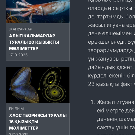
олардың сыртқы тү
де, тартымды бол
жасыл игуана ере
ЖАНУАРЛАР
дене өлшемімен ж
АЛЫП КАЛЬМАРЛАР
ерекшеленеді. Бұл
ТУРАЛЫ 20 ҚЫЗЫҚТЫ
МӘЛІМЕТТЕР
террариумдарда д
17.10.2025
үй жануары ретін
дайындық қажет. 
күрделі екенін б
23 қызықты факт
Жасыл игуана 
ҒЫЛЫМ
екі метрге дей
ХАОС ТЕОРИЯСЫ ТУРАЛЫ
дененің шамам
16 ҚЫЗЫҚТЫ
сақтау үшін ғ
МӘЛІМЕТТЕР
27.10.2025