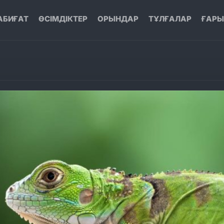
АБИҒАТ
ӨСІМДІКТЕР
ОРЫНДАР
ТҰЛҒАЛАР
ҒАР