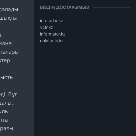
БІЗДІҢ ДОСТАРЫМЫЗ
 салады
яшықты
inforadar.kz
а
vctr.kz
informator.kz
.
onlyfacts.kz
және
пталары
ктер
лысты
ді. Бұл
далы.
ылы
пта
уралы