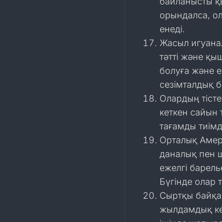
байланысты қ
орындалса, о
енеді.
Жасыл игуана
тәтті және қы
болуға және е
сезімталдық б
Олардың тісте
кеткен сайын 
тағамды тиімд
Орталық Амер
даналық пен 
ежелгі барел
Бүгінде олар 
Сыртқы байқа
жылдамдық көр