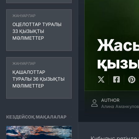
ЖАНУАРЛАР
ОЦЕЛОТТАР ТУРАЛЫ
33 ҚЫЗЫҚТЫ
МӘЛІМЕТТЕР
Жасы
қызы
ЖАНУАРЛАР
ҚАШАЛОТТАР
ТУРАЛЫ 36 ҚЫЗЫҚТЫ
МӘЛІМЕТТЕР
AUTHOR
Алина Аманкулов
КЕЗДЕЙСОҚ МАҚАЛАЛАР
Құбылыс ретінде