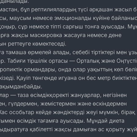
лданылады.
мастан, бұл рептилиялардың түсі әрқашан жасыл 
сы, маусым немесе эмоционалды күйіне байланы
қоңыр, сұр немесе тіпті сарғыш тонға ауысады. М
арға жақсы маскировка жасауға немесе дене
н реттеуге көмектеседі.
а тамаша өрмелей алады, себебі тіртіктері мен ұз
р. Табиғи тіршілік ортасы — Орталық және Оңтүсті
опиктік ормандары, онда олар уақыттың көп бөлі
ізеді. Қауіп төнгенде игуана он бес метр биіктікте
 зақымданбайды.
ар — таза өсімдікқоректі жануарлар, негізінен
н, гүлдермен, жемістермен және өскіндермен
Жас особьтар кейде жәндіктерді жеуі мүмкін, бірақ
ғымен өсімдік тағамға ауысады. Мұндай диета
дыратуға қабілетті жақсы дамыған ас қорыту жүй