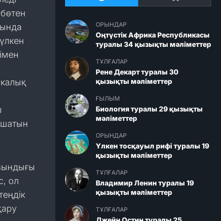
 бөтен
ОРЫНДАР
сында
Оңтүстік Африка Республикасы
 үлкен
туралы 34 қызықты мәліметтер
імен
ТҰЛҒАЛАР
Рене Декарт туралы 30
икалық
қызықты мәліметтер
ҒЫЛЫМ
ы
Биология туралы 29 қызықты
мәліметтер
 ашатын
ОРЫНДАР
Үлкен тосқауыл рифі туралы 19
қызықты мәліметтер
ұзындығы
ТҰЛҒАЛАР
с, ол
Владимир Ленин туралы 19
қызықты мәліметтер
теңдік
қару
ТҰЛҒАЛАР
Джейн Остин туралы 25