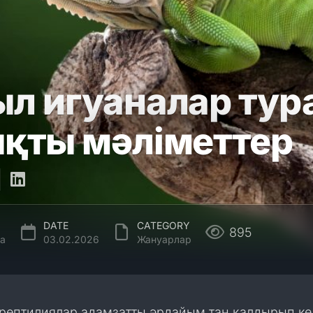
л игуаналар тур
қты мәліметтер
DATE
CATEGORY
895
а
03.02.2026
Жануарлар
 рептилиялар адамзатты әрдайым таң қалдырып ке