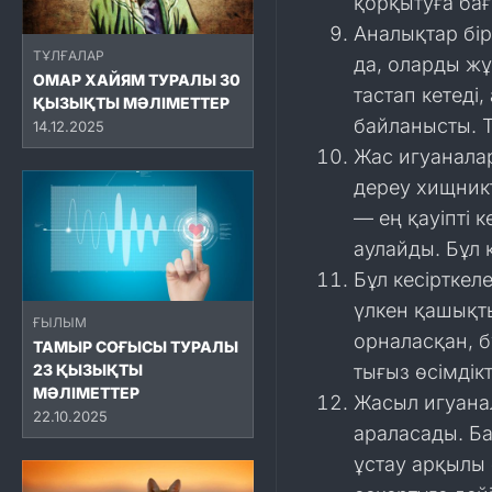
қорқытуға бағ
Аналықтар бі
ТҰЛҒАЛАР
да, оларды жұ
ОМАР ХАЙЯМ ТУРАЛЫ 30
тастап кетеді
ҚЫЗЫҚТЫ МӘЛІМЕТТЕР
байланысты. Т
14.12.2025
Жас игуанала
дереу хищникт
— ең қауіпті к
аулайды. Бұл к
Бұл кесірткел
үлкен қашықт
ҒЫЛЫМ
орналасқан, б
ТАМЫР СОҒЫСЫ ТУРАЛЫ
тығыз өсімдік
23 ҚЫЗЫҚТЫ
МӘЛІМЕТТЕР
Жасыл игуана
22.10.2025
араласады. Ба
ұстау арқылы 