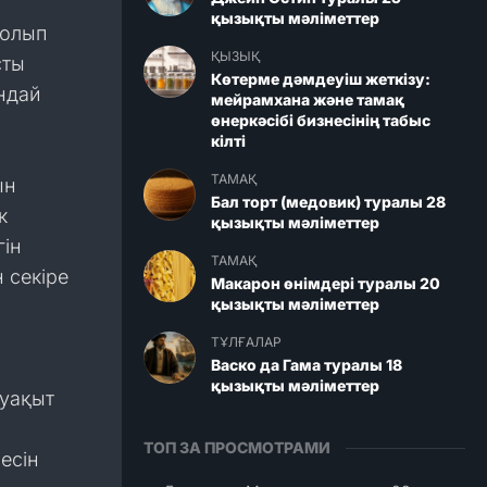
қызықты мәліметтер
болып
ҚЫЗЫҚ
сты
Көтерме дәмдеуіш жеткізу:
ұндай
мейрамхана және тамақ
өнеркәсібі бизнесінің табыс
кілті
ТАМАҚ
ын
Бал торт (медовик) туралы 28
к
қызықты мәліметтер
гін
ТАМАҚ
н секіре
Макарон өнімдері туралы 20
қызықты мәліметтер
ТҰЛҒАЛАР
Васко да Гама туралы 18
қызықты мәліметтер
 уақыт
ТОП ЗА ПРОСМОТРАМИ
есін