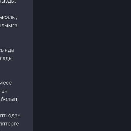
аңызды.
Мысалы,
рылымға
сында
олады
емесе
ген
у болып,
пті одан
уіптерге