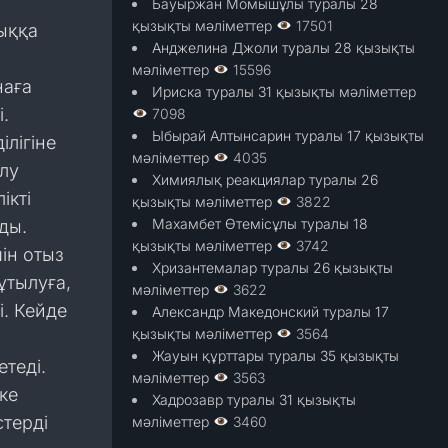
Бауыржан Момышұлы туралы 28
қызықты мәліметтер
17501
ыққа
Анджелина Джоли туралы 28 қызықты
мәліметтер
15596
наға
Ириска туралы 31 қызықты мәліметтер
.
7098
Ыбырай Алтынсарин туралы 17 қызықты
лігіне
мәліметтер
4035
ылу
Химиялық реакциялар туралы 26
ікті
қызықты мәліметтер
3822
Махамбет Өтемісұлы туралы 18
ды.
қызықты мәліметтер
3742
ін отыз
Хризантемалар туралы 26 қызықты
ұтылуға,
мәліметтер
3622
і. Кейде
Александр Македонский туралы 17
қызықты мәліметтер
3564
Жауын құрттары туралы 35 қызықты
етеді.
мәліметтер
3563
ке
Хадрозавр туралы 31 қызықты
терді
мәліметтер
3460