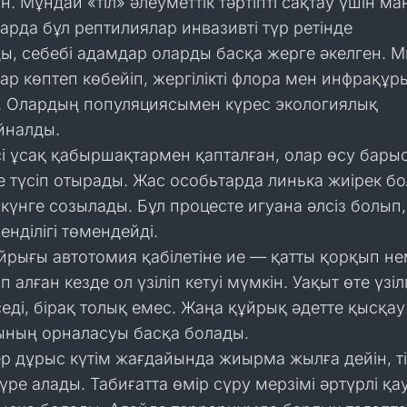
н. Мұндай «тіл» әлеуметтік тәртіпті сақтау үшін м
арда бұл рептилиялар инвазивті түр ретінде
ы, себебі адамдар оларды басқа жерге әкелген. 
р көптеп көбейіп, жергілікті флора мен инфрақұ
і. Олардың популяциясымен күрес экологиялық
йналды.
сі ұсақ қабыршақтармен қапталған, олар өсу бары
е түсіп отырады. Жас особьтарда линька жиірек б
күнге созылады. Бұл процесте игуана әлсіз болып,
енділігі төмендейді.
йрығы автотомия қабілетіне ие — қатты қорқып н
алған кезде ол үзіліп кетуі мүмкін. Уақыт өте үзіл
өседі, бірақ толық емес. Жаңа құйрық әдетте қысқа
ның орналасуы басқа болады.
ер дұрыс күтім жағдайында жиырма жылға дейін, ті
сүре алады. Табиғатта өмір сүру мерзімі әртүрлі қа