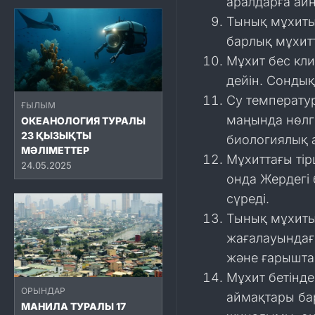
аралдарға айн
Тынық мұхитын
барлық мұхит
Мұхит бес кли
дейін. Сондық
Су температур
ҒЫЛЫМ
маңында нөлге
ОКЕАНОЛОГИЯ ТУРАЛЫ
23 ҚЫЗЫҚТЫ
биологиялық 
МӘЛІМЕТТЕР
Мұхиттағы тір
24.05.2025
онда Жердегі
сүреді.
Тынық мұхиты
жағалауындағы
және ғарыштан
Мұхит бетінд
ОРЫНДАР
аймақтары бар
МАНИЛА ТУРАЛЫ 17