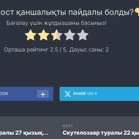
пост қаншалықты пайдалы болды?
Бағалау үшін жұлдызшаны басыңыз!
Орташа рейтинг
2.5
/ 5. Дауыс саны:
2
BOOK
SHARE
ON X
NEXT
Ботаника туралы 27 қызықты мәліметтер