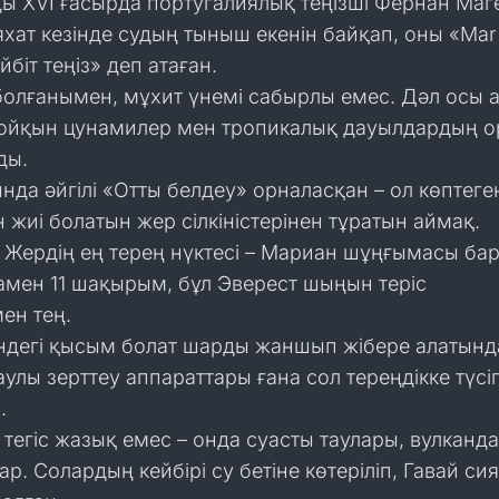
ы XVI ғасырда португалиялық теңізші Фернан Маг
яхат кезінде судың тыныш екенін байқап, оны «Mar
ейбіт теңіз» деп атаған.
болғанымен, мұхит үнемі сабырлы емес. Дәл осы 
жойқын цунамилер мен тропикалық дауылдардың о
ды.
да әйгілі «Отты белдеу» орналасқан – ол көптеге
 жиі болатын жер сілкіністерінен тұратын аймақ.
 Жердің ең терең нүктесі – Мариан шұңғымасы ба
амен 11 шақырым, бұл Эверест шыңын теріс
ен тең.
ндегі қысым болат шарды жаншып жібере алатынд
аулы зерттеу аппараттары ғана сол тереңдікке түсі
.
к тегіс жазық емес – онда суасты таулары, вулканд
ар. Солардың кейбірі су бетіне көтеріліп, Гавай си