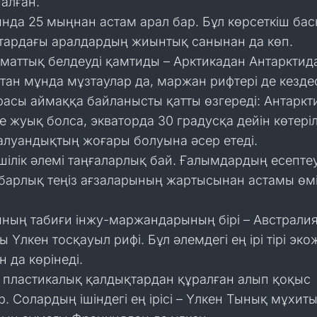
алған.
да 25 мыңнан астам арал бар. Бұл көрсеткіш бас
тардағы аралдардың жиынтық санынан да көп.
маттық белдеуді қамтиды – Арктикадан Антарктид
тан мұнда мұзтаулар да, маржан рифтері де кездес
асы аймаққа байланысты қатты өзгереді: Антаркт
 жуық болса, экваторда 30 градусқа дейін көтеріл
алуандықтың жоғары болуына әсер етеді.
шілік әлемі таңғаларлық бай. Ғалымдардың есепте
 барлық теңіз ағзаларының жартысынан астамы өм
ның табиғи інжу-маржандарының бірі – Австрали
 Үлкен тосқауыл рифі. Бұл әлемдегі ең ірі тірі эко
 да көрінеді.
е пластикалық қалдықтардан құралған алып қоқыс
. Солардың ішіндегі ең ірісі – Үлкен Тынық мұхит