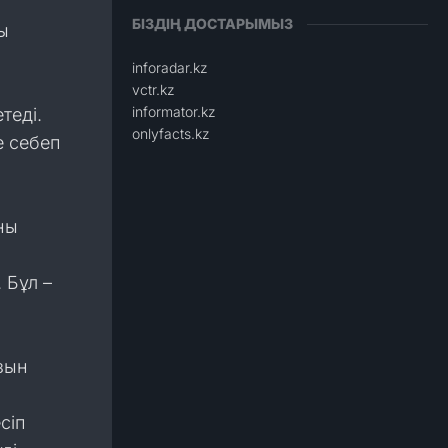
БІЗДІҢ ДОСТАРЫМЫЗ
ы
н
inforadar.kz
vctr.kz
informator.kz
теді.
onlyfacts.kz
е себеп
ны
 Бұл –
зын
сіп