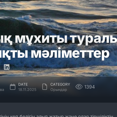
қ мұхиты туралы
қты мәліметтер
DATE
CATEGORY
1394
ва
18.11.2025
Орындар
нің көп бөлігін алып жатыр және олар тіршіліктің