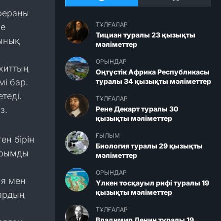
сфераны
ТҰЛҒАЛАР
не
Тициан туралы 23 қызықты
Тынық
мәліметтер
ОРЫНДАР
хиттың
Оңтүстік Африка Республикасы
мі бар.
туралы 34 қызықты мәліметтер
теді.
ТҰЛҒАЛАР
з.
Рене Декарт туралы 30
қызықты мәліметтер
ҒЫЛЫМ
ен бірін
Биология туралы 29 қызықты
ырымды
мәліметтер
ОРЫНДАР
ия мен
Үлкен тосқауыл рифі туралы 19
қызықты мәліметтер
ардың
ТҰЛҒАЛАР
Владимир Ленин туралы 19