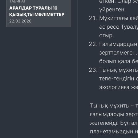
өткен. Олар ж
ТАБИҒАТ
АРАЛДАР ТУРАЛЫ 16
үйренген.
ҚЫЗЫҚТЫ МӘЛІМЕТТЕР
Мұхиттағы кей
22.03.2026
әсіресе Тувал
отыр.
Ғалымдардың 
зерттелмеген.
болып қала бе
Тынық мұхиты 
тепе-теңдігін
экологияға жә
Тынық мұхиты – т
ғалымдарды зерт
жетелейді. Бұл ал
планетамыздың нә