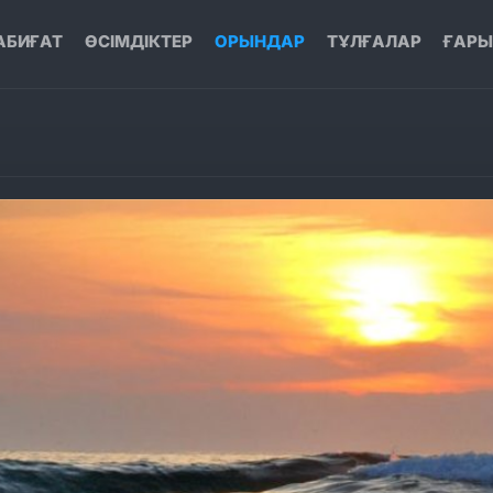
АБИҒАТ
ӨСІМДІКТЕР
ОРЫНДАР
ТҰЛҒАЛАР
ҒАР