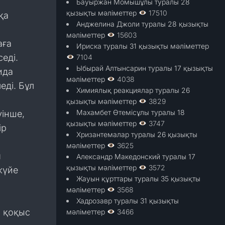
Бауыржан Момышұлы туралы 28
қызықты мәліметтер
17510
қа
Анджелина Джоли туралы 28 қызықты
мәліметтер
15603
аға
Ириска туралы 31 қызықты мәліметтер
еді.
7104
Ыбырай Алтынсарин туралы 17 қызықты
ида
мәліметтер
4038
еді. Бұл
Химиялық реакциялар туралы 26
қызықты мәліметтер
3829
Махамбет Өтемісұлы туралы 18
уінше,
қызықты мәліметтер
3747
ір
Хризантемалар туралы 26 қызықты
мәліметтер
3625
я
Александр Македонский туралы 17
қызықты мәліметтер
3572
жүйе
Жауын құрттары туралы 35 қызықты
мәліметтер
3568
Хадрозавр туралы 31 қызықты
ы қоқыс
мәліметтер
3466