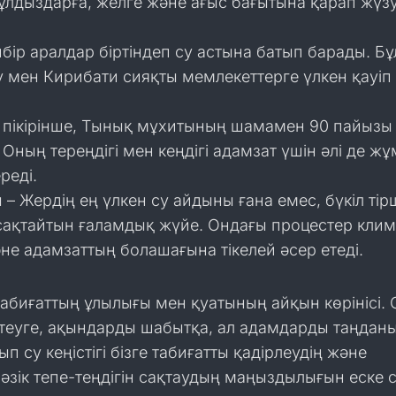
ұлдыздарға, желге және ағыс бағытына қарап жүзу
бір аралдар біртіндеп су астына батып барады. Бұ
у мен Кирибати сияқты мемлекеттерге үлкен қауіп 
пікірінше, Тынық мұхитының шамамен 90 пайызы 
 Оның тереңдігі мен кеңдігі адамзат үшін әлі де ж
реді.
– Жердің ең үлкен су айдыны ғана емес, бүкіл тірш
 сақтайтын ғаламдық жүйе. Ондағы процестер клим
не адамзаттың болашағына тікелей әсер етеді.
абиғаттың ұлылығы мен қуатының айқын көрінісі. 
теуге, ақындарды шабытқа, ал адамдарды таңдан
ып су кеңістігі бізге табиғатты қадірлеудің және
зік тепе-теңдігін сақтаудың маңыздылығын еске 