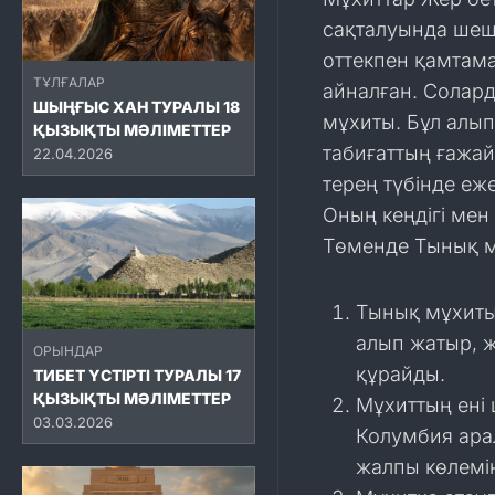
сақталуында шешу
оттекпен қамтама
ТҰЛҒАЛАР
айналған. Солард
ШЫҢҒЫС ХАН ТУРАЛЫ 18
мұхиты. Бұл алып
ҚЫЗЫҚТЫ МӘЛІМЕТТЕР
табиғаттың ғажа
22.04.2026
терең түбінде еж
Оның кеңдігі мен 
Төменде Тынық м
Тынық мұхиты 
алып жатыр,
ОРЫНДАР
құрайды.
ТИБЕТ ҮСТІРТІ ТУРАЛЫ 17
ҚЫЗЫҚТЫ МӘЛІМЕТТЕР
Мұхиттың ені
03.03.2026
Колумбия ара
жалпы көлемін