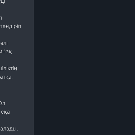
ді
л
төндіріп
әлі
ұмбақ
іліктің
атқа,
Ол
ысқа
салады.