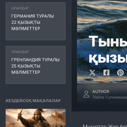
ОРЫНДАР
ГЕРМАНИЯ ТУРАЛЫ
22 ҚЫЗЫҚТЫ
МӘЛІМЕТТЕР
Тыны
қызы
ОРЫНДАР
ГРЕНЛАНДИЯ ТУРАЛЫ
25 ҚЫЗЫҚТЫ
МӘЛІМЕТТЕР
AUTHOR
Ләйлә Сулеймено
КЕЗДЕЙСОҚ МАҚАЛАЛАР
Мұхиттар Жер беті