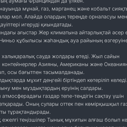
ың аумағы Франциядан да үлкен.
науында мұнай, газ, марганец және кобальт сияқт
алар мол. Алайда олардың тереңде орналасуы ме
ауіптері игеруді қиындатады.
ндағы ағыстар Жер климатына айтарлықтай әсер е
Ниньо құбылысы жаһандық ауа райының өзгеруін
 халықаралық сауда жолдары өтеді. Жыл сайын
 контейнерлер Азияны, Американы және Океания
п, осы бағытпен тасымалданады.
ықтарда мұхит деңгейі біртіндеп көтеріліп келеді.
ыну мен мұздықтардың еруінің салдары.
атмосферадағы газдар тепе-теңдігін сақтау үшін
атқарады. Оның сулары оттек пен көмірқышқыл га
атты тұрақтандырады.
ежелгі теңізшілер Тынық мұхитын алғаш болып ке