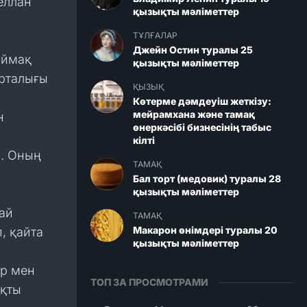
еллан
қызықты мәліметтер
ТҰЛҒАЛАР
Джейн Остин туралы 25
аймақ
қызықты мәліметтер
рталығы
ҚЫЗЫҚ
Көтерме дәмдеуіш жеткізу:
мейрамхана және тамақ
н
өнеркәсібі бизнесінің табыс
кілті
р. Оның
ТАМАҚ
Бал торт (медовик) туралы 28
қызықты мәліметтер
ай
ТАМАҚ
Макарон өнімдері туралы 20
п, қайта
қызықты мәліметтер
ар мен
ТОП ЗА ПРОСМОТРАМИ
яқты