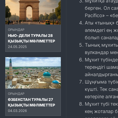
Мұхитқа атауд
берген. Ол са
Pacífico» – «б
Аты «тынық» 
әлемдегі ең 
ОРЫНДАР
НЬЮ-ДЕЛИ ТУРАЛЫ 28
болып санала
ҚЫЗЫҚТЫ МӘЛІМЕТТЕР
Тынық мұхитын
24.05.2025
вулкандар мен
Мұхит түбінде
тереңдігі шам
айналдырғанм
Шұңғыма түбі
күшті. Тек сан
ОРЫНДАР
көтеріле алған
ӨЗБЕКСТАН ТУРАЛЫ 27
Мұхит түбі те
ҚЫЗЫҚТЫ МӘЛІМЕТТЕР
04.03.2026
кең жоталар б