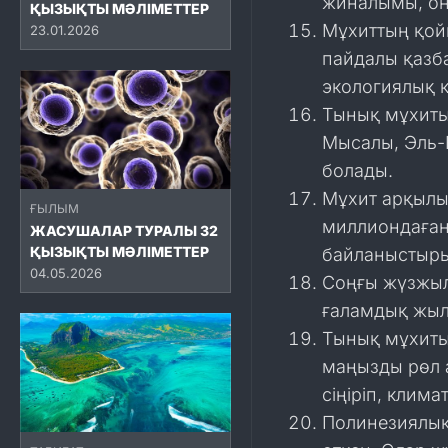
жиналымы, он
ҚЫЗЫҚТЫ МӘЛІМЕТТЕР
Мұхиттың қой
23.01.2026
пайдалы қазб
экологиялық қ
Тынық мұхиты
Мысалы, Эль-
болады.
Мұхит арқылы
ҒЫЛЫМ
миллиондаған
ЖАСУШАЛАР ТУРАЛЫ 32
ҚЫЗЫҚТЫ МӘЛІМЕТТЕР
байланыстыры
04.05.2026
Соңғы жүзжылд
ғаламдық жыл
Тынық мұхиты 
маңызды рөл 
сіңіріп, клим
Полинезиялық 