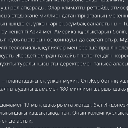
ші рөл атқарады. Олар климатты реттейді, атмо
сыз етеді және миллиондаған тірі ағзаның мекені
ың ішінде ең үлкені әрі ең жұмбақ саналатыны – 
 су кеңістігі Азия мен Америка құрлықтарын бөліп,
йып құбылыстарын өз қойнауында сақтап отыр. Мұ
елгі геологиялық құпиялар мен ерекше тіршілік әле
қуаты Жердегі өмірдің ғажайып тепе-теңдігін көрсе
ұхиты туралы қызықты деректермен таныса аласы
– планетадағы ең үлкен мұхит. Ол Жер бетінің үшт
 жалпы ауданы шамамен 180 миллион шаршы шақ
 шамамен 19 мың шақырымға жетеді, бұл Индонез
лығындағы қашықтыққа тең. Оның көлемі құрлықт
ен де артық.