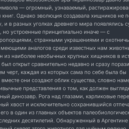
символа — огромный, узнаваемый, растиражирова
 книг. Однако эволюция создавала хищников не п
, и в разных уголках древнего мира появлялись 
е, но устроенные принципиально иначе — с
ропорциями, странными украшениями и охотнич
 имеющими аналогов среди известных нам животн
н из наиболее необычных крупных хищников в ис
 был открыт сравнительно недавно и сразу пораз
м черт, каждая из которых сама по себе была бы
 вместе они создают облик существа, словно нам
вычные представления о том, как должен выгляд
ный динозавр. Рога над глазами, карликовые пер
ный хвост и исключительно сохранившийся отпеч
его в один из главных объектов палеобиологичес
следних десятилетий. Обнаруженный в Аргентине
лный скелет этого животного дал учёным редкую