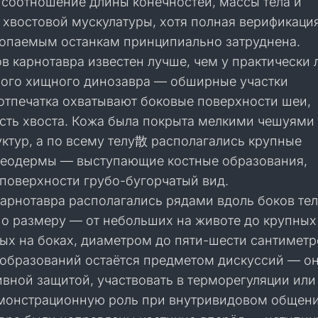
соотношение длины конечностей, массы тела и
 хвостовой мускулатуры, хотя полная верификация
копаемым останкам принципиально затруднена.
в карнотавра известен лучше, чем у практически
ного хищного динозавра — обширные участки
отпечатка охватывают боковые поверхности шеи,
асть хвоста. Кожа была покрыта мелкими чешуями
ктур, а по всему телу散 располагались крупные
теодермы — выступающие костные образования,
поверхности грубо-бугорчатый вид.
арнотавра располагались рядами вдоль боков тел
по размеру — от небольших на животе до крупных
ых на боках, диаметром до пяти-шести сантиметр
 образований остаётся предметом дискуссий — о
вной защитой, участвовать в терморегуляции или
монстрационную роль при внутривидовом общени