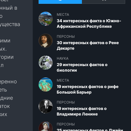
нный в
МЕСТА
о
34 интересных факта о Южно-
существа
Африканской Республике
ПЕРСОНЫ
ьими
30 интересных фактов о Рене
ых.
Декарте
тории
НАУКА
ил
29 интересных фактов о
биологии
МЕСТА
еренно
19 интересных фактов о рифе
еть
Большой Барьер
едние
ПЕРСОНЫ
аток
19 интересных фактов о
ких
Владимире Ленине
ПЕРСОНЫ
25 интересных фактов о Джейн