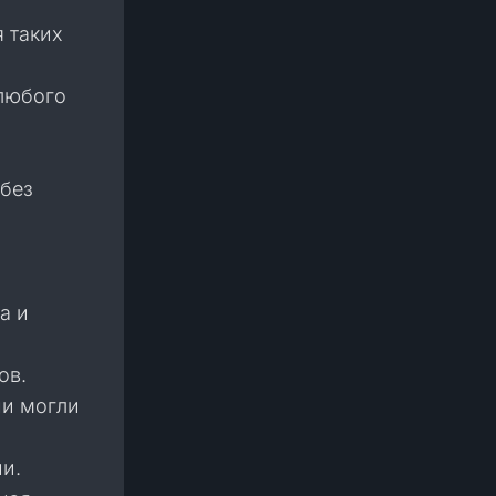
 таких
 любого
 без
а и
ов.
ни могли
и.