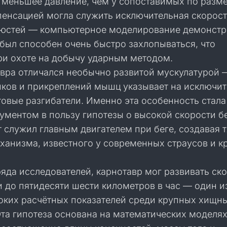
 меньшее давление, чем у сопоставимых по разм
пенсацией могла служить исключительная скорос
юстей — компьютерное моделирование демонстр
 был способен очень быстро захлопываться, что
ри охоте на добычу ударным методом.
авра отличался необычно развитой мускулатурой 
нков и прикреплений мышц указывает на исключи
овые разгибатели. Именно эта особенность стала
ументом в пользу гипотезы о высокой скорости б
 служил главным двигателем при беге, создавая т
ханизма, известного у современных страусов и к
яда исследователей, карнотавр мог развивать ск
и до пятидесяти шести километров в час — один и
оких расчётных показателей среди крупных хищн
та гипотеза основана на математических моделях