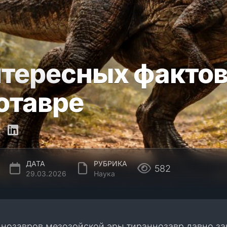
нтересных фактов
отавре
ДАТА
РУБРИКА
582
29.03.2026
Наука
нозавров мезозойской эры тираннозавр давно за