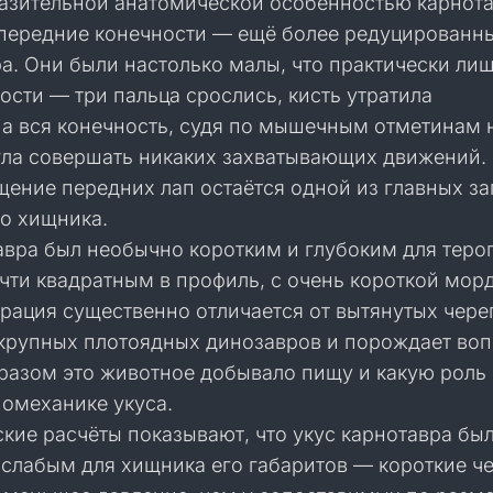
азительной анатомической особенностью карнот
 передние конечности — ещё более редуцированны
а. Они были настолько малы, что практически ли
сти — три пальца срослись, кисть утратила
 а вся конечность, судя по мышечным отметинам 
огла совершать никаких захватывающих движений.
ение передних лап остаётся одной из главных за
го хищника.
авра был необычно коротким и глубоким для теро
чти квадратным в профиль, с очень короткой мор
урация существенно отличается от вытянутых чере
крупных плотоядных динозавров и порождает воп
бразом это животное добывало пищу и какую роль
иомеханике укуса.
кие расчёты показывают, что укус карнотавра бы
 слабым для хищника его габаритов — короткие ч