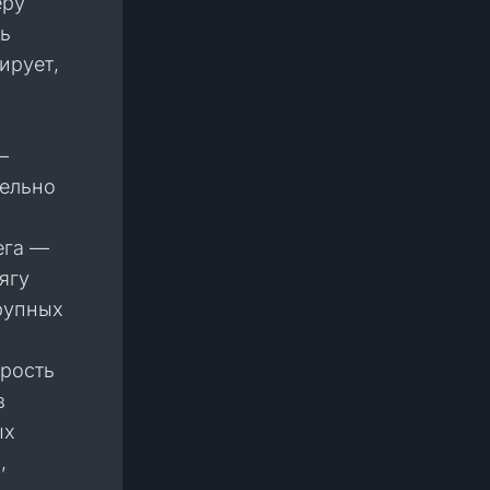
еру
ть
ирует,
—
тельно
ега —
ягу
рупных
орость
з
ых
,