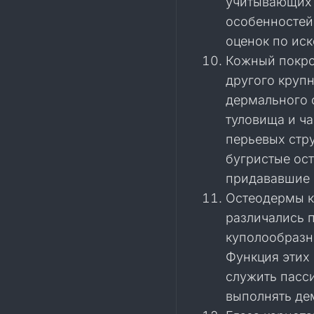
учитывающих 
особенностей
оценок по ис
Кожный покро
другого круп
дермального 
туловища и ч
перьевых стру
бугристые ос
придававшие 
Остеодермы к
различались 
куполообразн
Функция этих
служить пасси
выполнять де