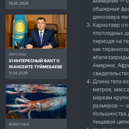
внимание — с
13.05.2026
обширные фра
динозавра яв
Карнотавр от
плотоядных д
периоде на т
как тиранноз
ПЕРСОНЫ
абелизавриды
31 ИНТЕРЕСНЫЙ ФАКТ О
Америке, Афр
ЖАНСЕИТЕ ТУЙМЕБАЕВЕ
свидетельств
11.04.2026
Длина тела в
метров, масса
меркам крупн
размеров — з
большинства 
пищевой цепи
ЖИВОТНЫЕ