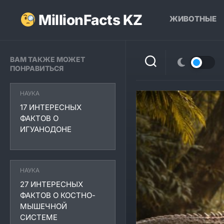
Перейти
к
MillionFacts KZ
ЖИВОТНЫЕ
содержанию
ВАМ ТАКЖЕ МОЖЕТ
ПОНРАВИТЬСЯ
НАУКА
17 ИНТЕРЕСНЫХ
ФАКТОВ О
ИГУАНОДОНЕ
НАУКА
27 ИНТЕРЕСНЫХ
ФАКТОВ О КОСТНО-
МЫШЕЧНОЙ
СИСТЕМЕ