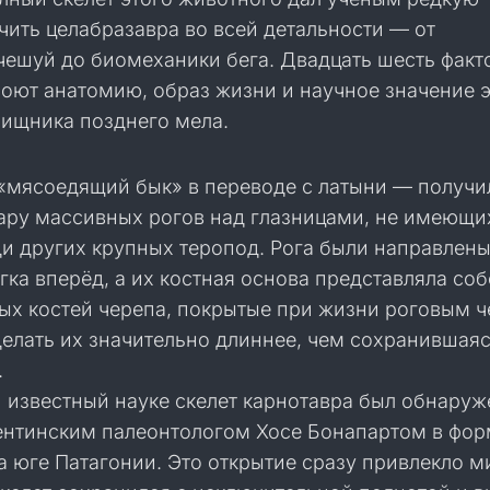
ить целабразавра во всей детальности — от
чешуй до биомеханики бега. Двадцать шесть факт
оют анатомию, образ жизни и научное значение 
хищника позднего мела.
«мясоедящий бык» в переводе с латыни — получи
пару массивных рогов над глазницами, не имеющи
и других крупных теропод. Рога были направлены
гка вперёд, а их костная основа представляла со
ых костей черепа, покрытые при жизни роговым ч
делать их значительно длиннее, чем сохранившая
.
 известный науке скелет карнотавра был обнаруж
гентинским палеонтологом Хосе Бонапартом в фо
а юге Патагонии. Это открытие сразу привлекло 