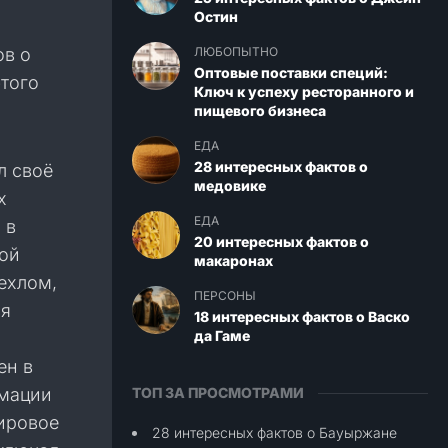
Остин
ов о
ЛЮБОПЫТНО
Оптовые поставки специй:
этого
Ключ к успеху ресторанного и
пищевого бизнеса
ЕДА
28 интересных фактов о
л своё
медовике
х
ЕДА
 в
20 интересных фактов о
бой
макаронах
ехлом,
ПЕРСОНЫ
ся
18 интересных фактов о Васко
да Гаме
ен в
рмации
ТОП ЗА ПРОСМОТРАМИ
мировое
28 интересных фактов о Бауыржане