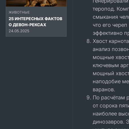
генерировали
теропод. Ком
ЖИВОТНЫЕ
смыкания чел
25 ИНТЕРЕСНЫХ ФАКТОВ
что его череп
О ДЕВОН-РЕКСАХ
24.05.2025
эффективно п
Хвост карнот
анализ позво
мощные хвост
ключевым арг
мощный хвост
наподобие ме
варанов.
По расчётам р
от сорока пят
наиболее выс
динозавров. Э