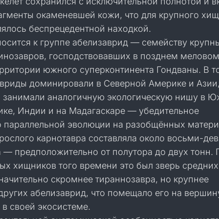
келет сохранился с исключительной полнотой и в
гменты окаменевшей кожи, что для крупного хи
лялось беспрецедентной находкой.
носится к группе абелизаврид — семейству крупн
инозавров, господствовавших в позднем мелово
ерритории южного суперконтинента Гондваны. В т
авриды доминировали в Северной Америке и Азии
 занимали аналогичную экологическую нишу в 
ике, Индии и на Мадагаскаре — убедительное
о параллельной эволюции на разобщённых матери
зрослого карнотавра составляла около восьми-дев
 — предположительно от полутора до двух тонн. 
ых хищников того времени это был зверь средних
начительно скромнее тираннозавра, но крупнее
других абелизаврид, что помещало его на вершин
 в своей экосистеме.