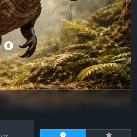
 о
нял