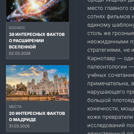
место главного 
сотнях фильмов и
единому шаблону
КОСМОС
столь же грозны
38 ИНТЕРЕСНЫХ ФАКТОВ
О РАСШИРЕНИИ
неожиданными п
ВСЕЛЕННОЙ
стратегиями, не
02.03.2026
Карнотавр — оди
палеонтологии —
учёных сочетание
примечательна, а
нарушающего при
большой плотояд
МЕСТА
конечности, мощ
20 ИНТЕРЕСНЫХ ФАКТОВ
кожи превратили 
О МАДРИДЕ
исследований по
31.03.2026
единственный по