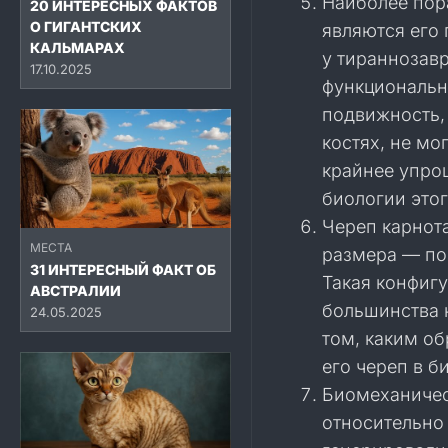
Наиболее пор
20 ИНТЕРЕСНЫХ ФАКТОВ
О ГИГАНТСКИХ
являются его
КАЛЬМАРАХ
у тираннозавр
17.10.2025
функционально
подвижность,
костях, не м
крайнее упрощ
биологии это
Череп карнот
МЕСТА
размера — по
31 ИНТЕРЕСНЫЙ ФАКТ ОБ
Такая конфиг
АВСТРАЛИИ
большинства 
24.05.2025
том, каким о
его череп в б
Биомеханичес
относительно