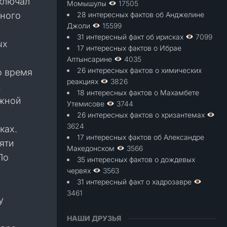
ключал
Момышулы
17505
щного
28 интересных фактов об Анджелине
Джоли
15599
31 интересный факт об ирисках
7099
ых
17 интересных фактов о Ибрае
м
Алтынсарине
4035
26 интересных фактов о химических
о время
реакциях
3826
,
18 интересных фактов о Махамбете
Южной
Утемисове
3744
26 интересных фактов о хризантемах
3624
ках.
17 интересных фактов об Александре
яти
Македонском
3566
По
35 интересных фактов о дождевых
червях
3563
31 интересный факт о хадрозавре
3461
у
НАШИ ДРУЗЬЯ