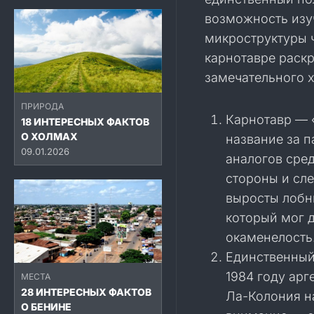
возможность изуч
микроструктуры 
карнотавре раскр
замечательного 
ПРИРОДА
Карнотавр — 
18 ИНТЕРЕСНЫХ ФАКТОВ
О ХОЛМАХ
название за 
09.01.2026
аналогов сред
стороны и сле
выросты лобн
который мог 
окаменелость
Единственный
1984 году ар
МЕСТА
28 ИНТЕРЕСНЫХ ФАКТОВ
Ла-Колония н
О БЕНИНЕ