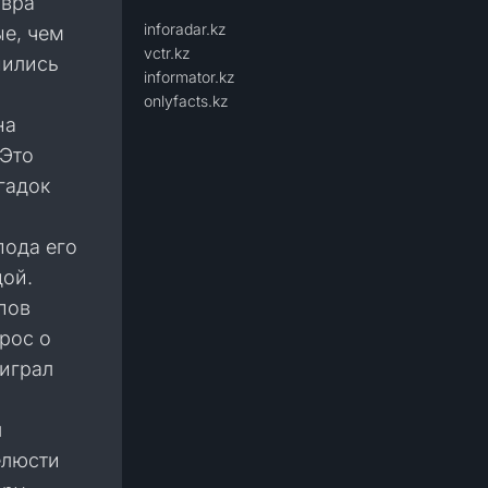
авра
inforadar.kz
е, чем
vctr.kz
шились
informator.kz
onlyfacts.kz
на
 Это
гадок
пода его
дой.
пов
рос о
 играл
л
елюсти