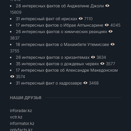
28 интересных фактов об Анджелине Джоли
15609
31 интересный факт об ирисках
7110
17 интересных фактов о Ибрае Алтынсарине
4045
26 интересных фактов о химических реакциях
3837
18 интересных фактов о Махамбете Утемисове
3755
26 интересных фактов о хризантемах
3634
35 интересных фактов о дождевых червях
3577
17 интересных фактов об Александре Македонском
3574
31 интересный факт о хадрозавре
3468
НАШИ ДРУЗЬЯ
inforadar.kz
vctr.kz
informator.kz
onlyfacts.kz