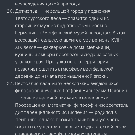
возрождения дикой природы.
Детмольд — небольшой город у подножия
Тевтобургского леса — славится одним из
старейших музеев под открытым небом в
Германии. «Вестфальский музей народного быта»
воссоздаёт сельскую архитектуру региона XVIII-
XIX веков — фахверковые дома, мельницы,
кузницы и амбары перевезены сюда из разных
уголков края. Прогулка по его территории
позволяет ощутить атмосферу вестфальской
деревни до начала промышленной эпохи.
Вестфалия дала миру нескольких выдающихся
философов и учёных. Готфрид Вильгельм Лейбниц
— один из величайших мыслителей эпохи
Просвещения, математик, философ и изобретатель
дифференциального исчисления — родился в
Лейпциге, однако прожил значительную часть
жизни и осуществил главные труды в тесной связи
с ганноверско-вестфальским культурным