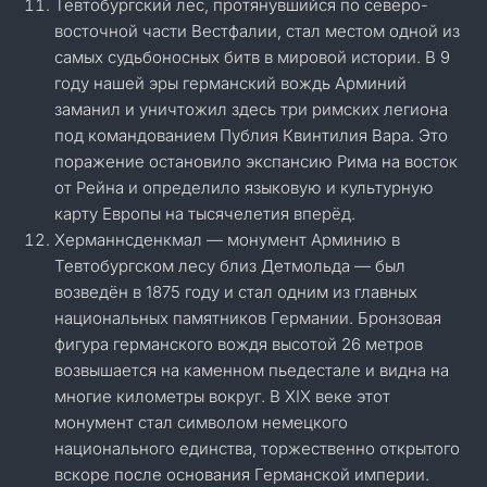
Тевтобургский лес, протянувшийся по северо-
восточной части Вестфалии, стал местом одной из
самых судьбоносных битв в мировой истории. В 9
году нашей эры германский вождь Арминий
заманил и уничтожил здесь три римских легиона
под командованием Публия Квинтилия Вара. Это
поражение остановило экспансию Рима на восток
от Рейна и определило языковую и культурную
карту Европы на тысячелетия вперёд.
Херманнсдeнкмал — монумент Арминию в
Тевтобургском лесу близ Детмольда — был
возведён в 1875 году и стал одним из главных
национальных памятников Германии. Бронзовая
фигура германского вождя высотой 26 метров
возвышается на каменном пьедестале и видна на
многие километры вокруг. В XIX веке этот
монумент стал символом немецкого
национального единства, торжественно открытого
вскоре после основания Германской империи.