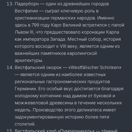
Падерборн — один из древнейших городов
Вестфалии — сыграл ключевую роль в
христианизации германских народов. Именно
здесь в 799 году Карл Великий встретился с папой
Львом III, что предшествовало коронации Карла
как императора Запада. Местный собор, история
которого восходит к VIII веку, является одним из
важнейших памятников каролингской
архитектуры.
Вестфальский окорок — «Westfälischer Schinken»
— является одним из наиболее известных
региональных гастрономических продуктов
Германии. Его особый вкус достигается благодаря
холодному копчению над дымом от буковой и
можжевеловой древесины в течение нескольких
недель. Производство этого деликатеса имеет
задокументированную историю более пяти
столетий.
Вестфальский хлеб «Пумперникель» — тёмный,