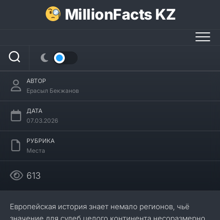
Перейти
MillionFacts KZ
к
содержанию
30 интересных фактов о Вестфалии
АВТОР
Ерасыл Бекжанов
ДАТА
07.03.2026
РУБРИКА
Места
613
Европейская история знает немало регионов, чьё
значение для судеб целого континента несоразмерно