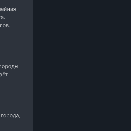
лейная
а.
лов.
 породы
аёт
 города,