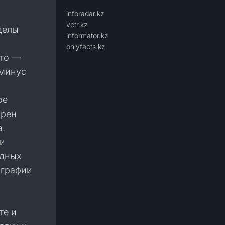
inforadar.kz
х
vctr.kz
делы
informator.kz
onlyfacts.kz
ето —
 минус
ое
ярен
.
ли
адных
ографии
те и