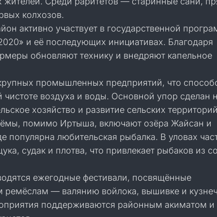
 жителей. Среди раритетов — старинные сани, пр
рвых колхозов.
йон активно участвует в государственной прогр
2020» и её последующих инициативах. Благодаря
рмеры обновляют технику и внедряют капельное
 крупных промышленных предприятий, что способ
 чистоте воздуха и воды. Основной упор сделан 
льское хозяйство и развитие сельских территорий
ёмы, помимо Иртыша, включают озёра Жайсан и
де популярна любительская рыбалка. В уловах час
ука, судак и плотва, что привлекает рыбаков из с
водятся ежегодные фестивали, посвящённые
 ремёслам — валянию войлока, вышивке и кузне
роприятия поддерживаются районным акиматом и