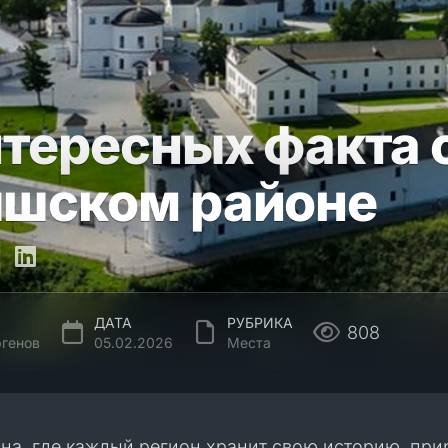
нтересных факта 
шском районе
ДАТА
РУБРИКА
808
генов
05.02.2026
Места
ана, где каждый регион хранит свою историю, пр