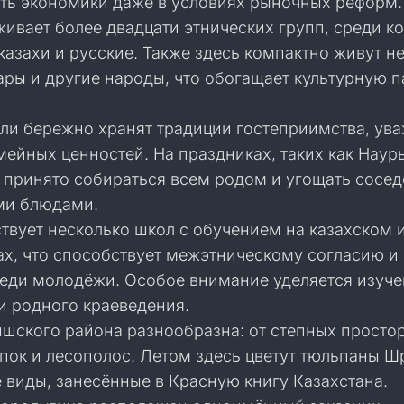
ть экономики даже в условиях рыночных реформ.
ивает более двадцати этнических групп, среди к
азахи и русские. Также здесь компактно живут н
ары и другие народы, что обогащает культурную п
ли бережно хранят традиции гостеприимства, ува
ейных ценностей. На праздниках, таких как Наур
 принято собираться всем родом и угощать сосед
ми блюдами.
твует несколько школ с обучением на казахском 
ах, что способствует межэтническому согласию и
еди молодёжи. Особое внимание уделяется изуч
и родного краеведения.
шского района разнообразна: от степных просто
пок и лесополос. Летом здесь цветут тюльпаны Ш
 виды, занесённые в Красную книгу Казахстана.