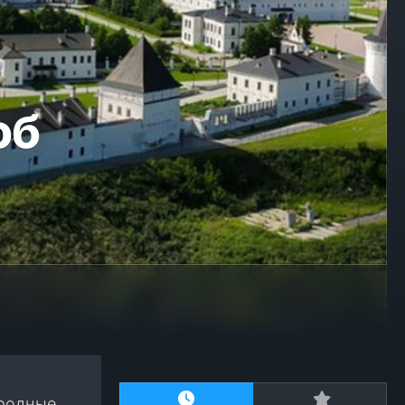
об
иродные