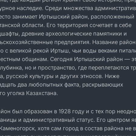
ьтурное наследие. Среди множества администрати
есто занимает Иртышский район, расположенный 
анской области. Его территория сочетает в себе
шафты, древние археологические памятники и
ьскохозяйственные предприятия. Название район
о с великой рекой Иртыш, чьи воды веками питал
местным общинам. Сегодня Иртышский район — эт
глубинка, но и пространство, где переплетаются т
а, русской культуры и других этносов. Ниже
идцать два любопытных факта, раскрывающих
го уголка Казахстана.
он был образован в 1928 году и с тех пор неодн
аницы и административный статус. Его центром я
Каменогорск, хотя сам город в состав района не в