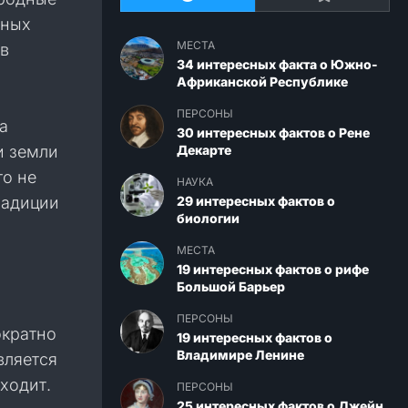
вных
МЕСТА
в
34 интересных факта о Южно-
Африканской Республике
ПЕРСОНЫ
а
30 интересных фактов о Рене
и земли
Декарте
о не
НАУКА
радиции
29 интересных фактов о
биологии
МЕСТА
19 интересных фактов о рифе
Большой Барьер
ПЕРСОНЫ
ократно
19 интересных фактов о
Владимире Ленине
вляется
ходит.
ПЕРСОНЫ
25 интересных фактов о Джейн