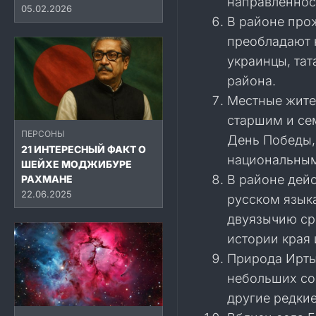
направленнос
05.02.2026
В районе прож
преобладают к
украинцы, тат
района.
Местные жите
старшим и сем
ПЕРСОНЫ
День Победы,
21 ИНТЕРЕСНЫЙ ФАКТ О
национальны
ШЕЙХЕ МОДЖИБУРЕ
В районе дейс
РАХМАНЕ
22.06.2025
русском язык
двуязычию ср
истории края 
Природа Ирты
небольших со
другие редкие