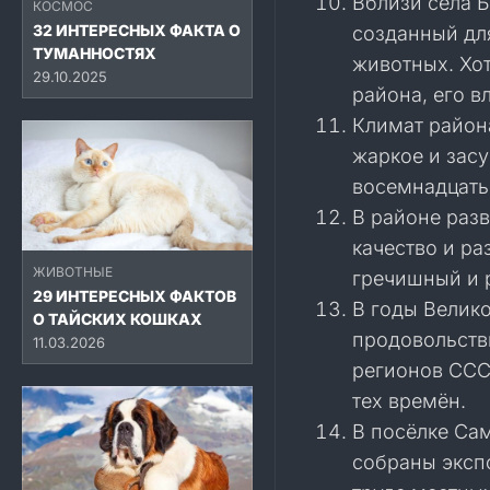
Вблизи села 
КОСМОС
32 ИНТЕРЕСНЫХ ФАКТА О
созданный дл
ТУМАННОСТЯХ
животных. Хо
29.10.2025
района, его в
Климат район
жаркое и зас
восемнадцать
В районе разв
качество и р
ЖИВОТНЫЕ
гречишный и 
29 ИНТЕРЕСНЫХ ФАКТОВ
В годы Велик
О ТАЙСКИХ КОШКАХ
продовольств
11.03.2026
регионов ССС
тех времён.
В посёлке Са
собраны эксп