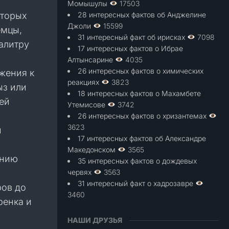
Момышулы
17503
оторых
28 интересных фактов об Анджелине
Джоли
15599
емцы,
31 интересный факт об ирисках
7098
алитру
17 интересных фактов о Ибрае
Алтынсарине
4035
26 интересных фактов о химических
жения к
реакциях
3823
ыз или
18 интересных фактов о Махамбете
ей
Утемисове
3742
26 интересных фактов о хризантемах
3623
и
17 интересных фактов об Александре
Македонском
3565
ению
35 интересных фактов о дождевых
червях
3563
31 интересный факт о хадрозавре
ров до
3460
ренка и
НАШИ ДРУЗЬЯ