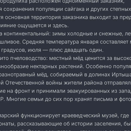
Бородулиха расположен одноимённый заказник,
я сохранения популяции сайгака и других степны
тя основная территория заказника выходит за пре
лияние ощущается и здесь.
а континентальный: зимы холодные и снежные, л
ушливое. Средняя температура января составляет
 градусов, июля — плюс двадцать один.
ито пчеловодство: местный мёд ценится за высок
азнообразие нектарных растений. Особенно попул
разнотравный мёд, собираемый в долинах Иртыша
ой Отечественной войны жители района отправля
ие на фронт и принимали эвакуированных из зап
Р. Многие семьи до сих пор хранят письма и фот
марский функционирует краеведческий музей, где
онаты, рассказывающие об истории заселения, бы