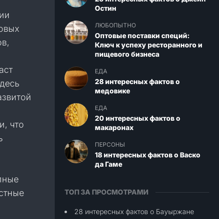
Остин
рии
ЛЮБОПЫТНО
овых
Оптовые поставки специй:
в,
Ключ к успеху ресторанного и
пищевого бизнеса
аст
ЕДА
28 интересных фактов о
здесь
медовике
азвитой
ЕДА
20 интересных фактов о
, что
макаронах
ь
ПЕРСОНЫ
18 интересных фактов о Васко
да Гаме
пные
астные
ТОП ЗА ПРОСМОТРАМИ
28 интересных фактов о Бауыржане