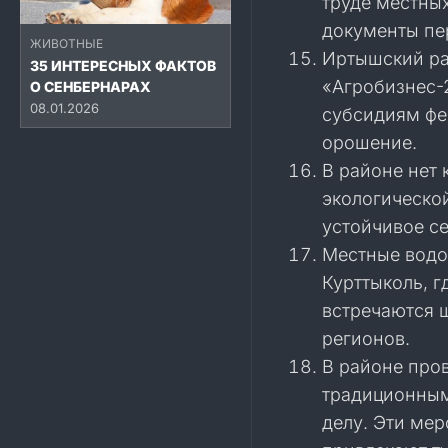
труде местных
документы пе
ЖИВОТНЫЕ
Иртышский ра
35 ИНТЕРЕСНЫХ ФАКТОВ
«Агробизнес-
О СЕНБЕРНАРАХ
08.01.2026
субсидиям фе
орошение.
В районе нет
экологической
устойчивое се
Местные водо
Курттыколь, г
встречаются щ
регионов.
В районе про
традиционным
делу. Эти ме