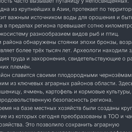
ность часто вызывает путаницу у непосвящённых.
дна из крупнейших в Азии, протекает по террито
жит важным источником воды для орошения и быт
на в пределах региона превышает сотню километро
экосистему разнообразием видов рыб и птиц.
и района обнаружены стоянки эпохи бронзы, возр
вляет более трёх тысяч лет. Археологи находили 
дия труда и захоронения, свидетельствующие о р
них племён.
йон славится своими плодородными чернозёмами
ним из ключевых аграрных районов области. Здес
шеницу, ячмень, картофель и кормовые культуры,
продовольственную безопасность региона.
время на базе местных хозяйств были созданы кру
гие из которых сегодня преобразованы в ТОО и ч
озяйства. Это позволило сохранить аграрную