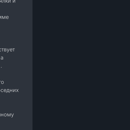
ялки и
амме
ствует
на
.
то
оседних
чному