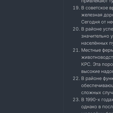
привлекают т
В советское 
железная доро
Сегодня от н
В районе успе
значительно у
населённых п
Местные ферм
животноводст
КРС. Эта пор
высокие надо
В районе фун
обеспечивающ
сложных случ
В 1990-х года
однако в пос