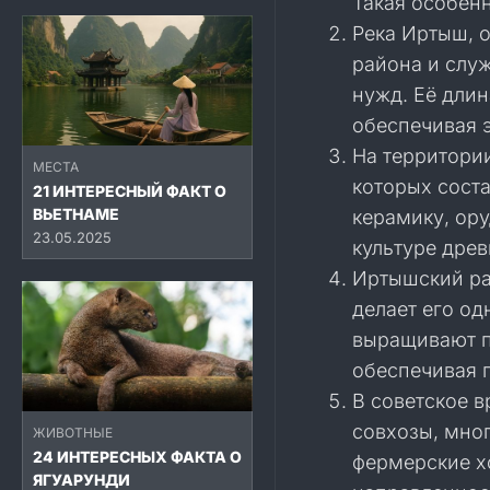
Такая особен
Река Иртыш, о
района и слу
нужд. Её дли
обеспечивая 
На территори
МЕСТА
которых соста
21 ИНТЕРЕСНЫЙ ФАКТ О
ВЬЕТНАМЕ
керамику, ору
23.05.2025
культуре древ
Иртышский ра
делает его од
выращивают п
обеспечивая 
В советское 
совхозы, мно
ЖИВОТНЫЕ
24 ИНТЕРЕСНЫХ ФАКТА О
фермерские х
ЯГУАРУНДИ