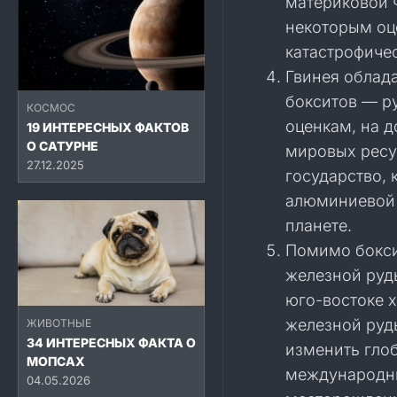
материковой 
некоторым оц
катастрофиче
Гвинея облад
бокситов — р
КОСМОС
оценкам, на д
19 ИНТЕРЕСНЫХ ФАКТОВ
О САТУРНЕ
мировых ресур
27.12.2025
государство,
алюминиевой 
планете.
Помимо бокси
железной руды
юго-востоке 
железной руд
ЖИВОТНЫЕ
34 ИНТЕРЕСНЫХ ФАКТА О
изменить гло
МОПСАХ
международны
04.05.2026