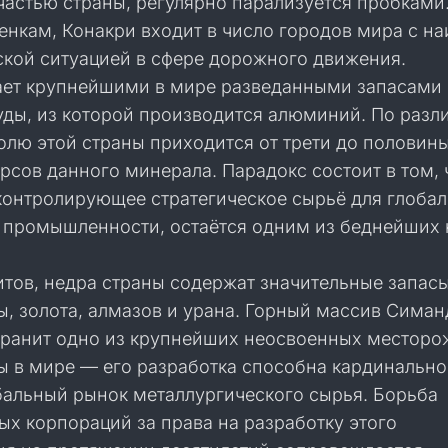
частью страны, регулярно парализуется пробками
енкам, Конакри входит в число городов мира с н
ской ситуацией в сфере дорожного движения.
ает крупнейшими в мире разведанными запасами
уды, из которой производится алюминий. По раз
олю этой страны приходится от трети до половин
сов данного минерала. Парадокс состоит в том, 
 контролирующее стратегическое сырьё для глоба
промышленности, остаётся одним из беднейших 
тов, недра страны содержат значительные запас
, золота, алмазов и урана. Горный массив Симан
хранит одно из крупнейших неосвоенных местор
ы в мире — его разработка способна кардинально
бальный рынок металлургического сырья. Борьба
х корпораций за права на разработку этого