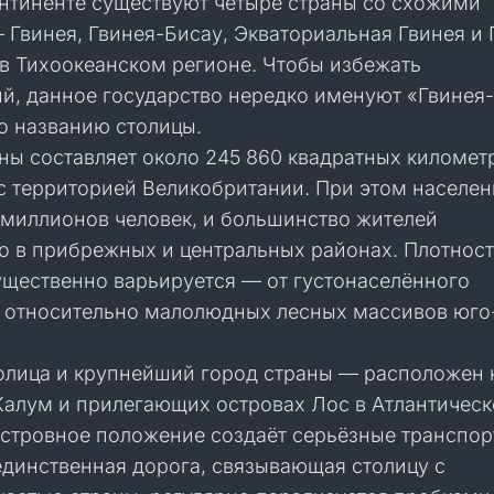
онтиненте существуют четыре страны со схожими
 Гвинея, Гвинея-Бисау, Экваториальная Гвинея и 
 в Тихоокеанском регионе. Чтобы избежать
й, данное государство нередко именуют «Гвинея-
о названию столицы.
ы составляет около 245 860 квадратных километр
с территорией Великобритании. При этом населен
 миллионов человек, и большинство жителей
о в прибрежных и центральных районах. Плотнос
ущественно варьируется — от густонаселённого
 относительно малолюдных лесных массивов юго
олица и крупнейший город страны — расположен 
Калум и прилегающих островах Лос в Атлантичес
островное положение создаёт серьёзные транспо
единственная дорога, связывающая столицу с