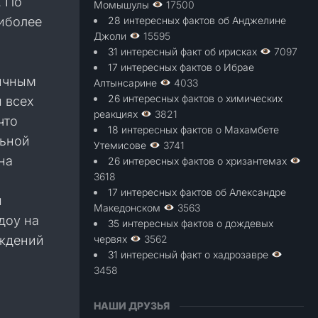
. По
Момышулы
17500
аиболее
28 интересных фактов об Анджелине
Джоли
15595
31 интересный факт об ирисках
7097
17 интересных фактов о Ибрае
личным
Алтынсарине
4033
26 интересных фактов о химических
ы всех
реакциях
3821
что
18 интересных фактов о Махамбете
льной
Утемисове
3741
на
26 интересных фактов о хризантемах
3618
17 интересных фактов об Александре
ы
Македонском
3563
доу на
35 интересных фактов о дождевых
ождений
червях
3562
31 интересный факт о хадрозавре
3458
НАШИ ДРУЗЬЯ