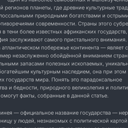
й регионов планеты, где древние культурные тра
олоссальными природными богатствами и острым
тиворечиями современности. Страны этого субр
 в тени более известных африканских государств,
афия заслуживают самого пристального внимания.
а атлантическом побережье континента — являет 
имер незаслуженно обойдённой вниманием стран
льными запасами полезных ископаемых, уникал
богатейшим культурным наследием, она при этом
х государств мира. Понять это парадоксальное
тва и бедности, природного великолепия и полит
омогут факты, собранные в данной статье.
винея — официальное название государства — не
аницу у людей, незнакомых с политической картой