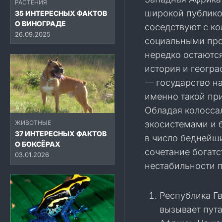
РАСТЕНИЯ
широкой публико
35 ИНТЕРЕСНЫХ ФАКТОВ
О ВИНОГРАДЕ
соседствуют с к
26.09.2025
социальными про
нередко остаются
история и геогр
— государство н
именно такой пр
Обладая колосса
ЖИВОТНЫЕ
экосистемами и 
37 ИНТЕРЕСНЫХ ФАКТОВ
в число беднейши
О БОКСЁРАХ
сочетание богатс
03.01.2026
нестабильности п
Республика Г
вызывает пут