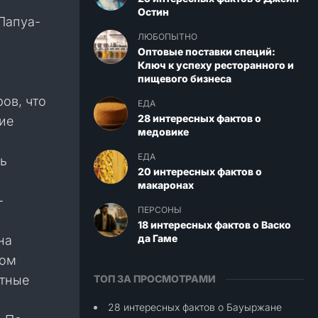
Остин
Папуа-
ЛЮБОПЫТНО
Оптовые поставки специй:
Ключ к успеху ресторанного и
пищевого бизнеса
ов, что
ЕДА
28 интересных фактов о
ие
медовике
ЕДА
ть
20 интересных фактов о
макаронах
-
ПЕРСОНЫ
18 интересных фактов о Васко
да Гаме
на
ком
ртные
ТОП ЗА ПРОСМОТРАМИ
28 интересных фактов о Бауыржане