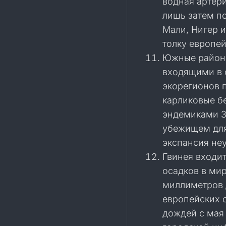
водная артери
лишь затем п
Мали, Нигер 
толку европей
Южные районы
входящими в 
экорегионов 
карликовые бе
эндемиками З
убежищем для
экспансия не
Гвинея входи
осадков в мир
миллиметров 
европейских с
дождей с мая