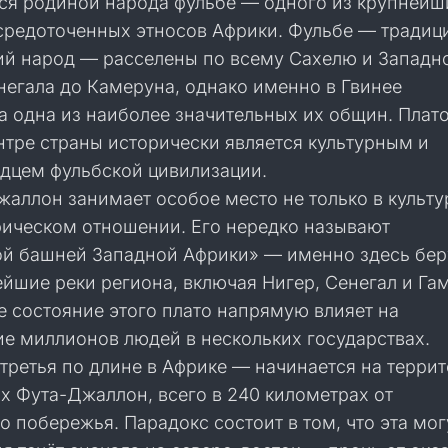
тся родиной народа фульбе — одного из крупнейш
средоточенных этносов Африки. Фульбе — традиц
ий народ — расселены по всему Сахелю и Западн
негала до Камеруна, однако именно в Гвинее
а одна из наиболее значительных их общин. Плато
нтре страны исторически является культурным и
дцем фульбской цивилизации.
жаллон занимает особое место не только в культу
афическом отношении. Его нередко называют
й башней Западной Африки» — именно здесь бер
йшие реки региона, включая Нигер, Сенегал и Га
е состояние этого плато напрямую влияет на
е миллионов людей в нескольких государствах.
третья по длине в Африке — начинается на терри
ах Фута-Джаллон, всего в 240 километрах от
о побережья. Парадокс состоит в том, что эта мо