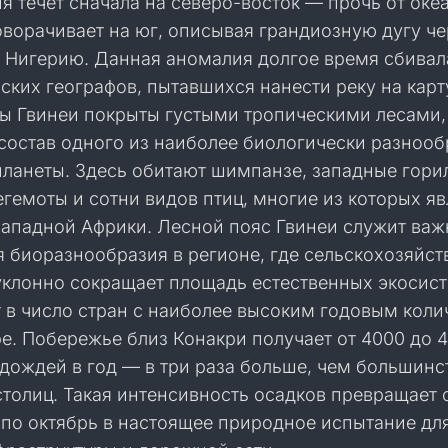
я течёт сначала на северо-восток — прочь от оке
оворачивает на юг, описывая грандиозную дугу че
и Нигерию. Данная аномалия долгое время сбивал
ских географов, пытавшихся нанести реку на карт
 Гвинеи покрыты густыми тропическими лесами,
состав одного из наиболее биологически разноо
планеты. Здесь обитают шимпанзе, западные гори
гемоты и сотни видов птиц, многие из которых я
ападной Африки. Лесной пояс Гвинеи служит ва
 биоразнообразия в регионе, где сельскохозяйст
уклонно сокращает площадь естественных экосист
т в число стран с наиболее высоким годовым кол
е. Побережье близ Конакри получает от 4000 до 
дождей в год — в три раза больше, чем большинс
толиц. Такая интенсивность осадков превращает 
 по октябрь в настоящее природное испытание дл