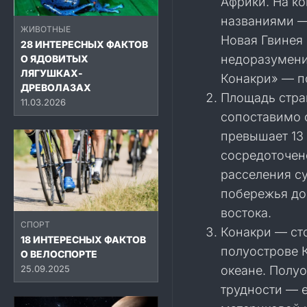
Африки. На к
названиями —
ЖИВОТНЫЕ
Новая Гвинея
28 ИНТЕРЕСНЫХ ФАКТОВ
недоразумени
О ЯДОВИТЫХ
ЛЯГУШКАХ-
Конакри» — п
ДРЕВОЛАЗАХ
Площадь стран
11.03.2026
сопоставимо 
превышает 13
сосредоточен
расселения с
побережья до
востока.
СПОРТ
Конакри — ст
18 ИНТЕРЕСНЫХ ФАКТОВ
полуострове 
О ВЕЛОСПОРТЕ
25.09.2025
океане. Полу
трудности — 