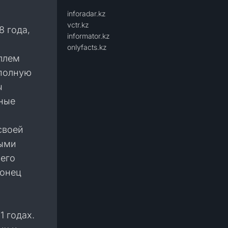
inforadar.kz
vctr.kz
8 года,
informator.kz
onlyfacts.kz
оллем
 полную
ы
нные
своей
выми
 его
конец
1 годах.