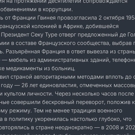
я на протяжении десятилетий сопровождается
 обвинениями в коррупции.
 от Франции Гвинея провозгласила 2 октября 195
французской колонией в Африке, добившейся
. Президент Секу Туре отверг предложенный де Г
омии в составе Французского сообщества, выбрав
. Разъярённая Франция в ответ вывезла из стран
ё — мебель из административных зданий, телефо
же медикаменты из больниц.
авил страной авторитарными методами вплоть до 
4 году — 26 лет единовластия, отмеченных массо
 культом личности. Через несколько часов после
ные совершили бескровный переворот, положив 
му режиму. Тем не менее традиция военного
 в политику укоренилась настолько глубоко, что
вторялись в стране неоднократно — в 2008 и 202