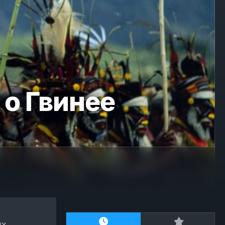
 о Гвинее
ых