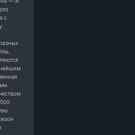
ана — и
рез
а с
у.
бразных
ллы,
вляются
жнейшим
венная
ем.
ичеством
4500
тво
сезон
я