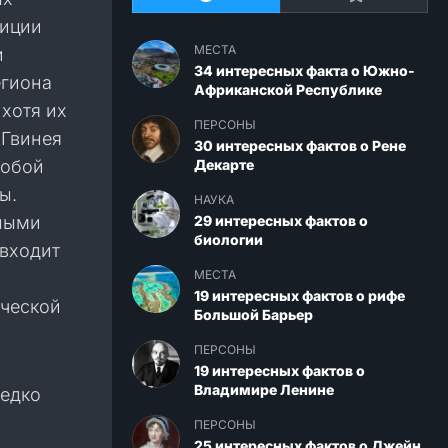
диции
МЕСТА
и
34 интересных факта о Южно-
егиона
Африканской Республике
 хотя их
ПЕРСОНЫ
 Гвинея
30 интересных фактов о Рене
собой
Декарте
ы.
НАУКА
ьными
29 интересных фактов о
биологии
 входит
МЕСТА
19 интересных фактов о рифе
ической
Большой Барьер
ПЕРСОНЫ
19 интересных фактов о
Владимире Ленине
редко
ПЕРСОНЫ
25 интересных фактов о Джейн