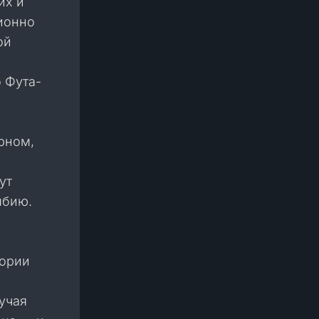
их и
ионно
ой
 Фута-
рном,
ут
мбию.
тории
гучая