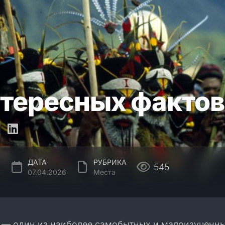
нтересных фактов
ДАТА
РУБРИКА
545
в
07.04.2026
Места
 — один из наиболее самобытных и малоизученн