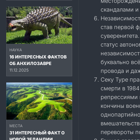
месторождени
скандалами и
Независимость
став первой 
суверенитета
статус автон
НАУКА
независимость
16 ИНТЕРЕСНЫХ ФАКТОВ
буквально вс
ОБ АНХИЛОЗАВРЕ
провода и да
11.12.2025
Секу Туре пр
смерти в 198
репрессиями и
кончины воен
однопартийно
вмешательства
МЕСТА
перевороты по
31 ИНТЕРЕСНЫЙ ФАКТ О
НОВОЙ ЗЕЛАНДИИ