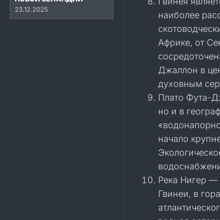
Гвинея являе
23.12.2025
наиболее рас
скотоводческ
Африке, от Се
сосредоточен
Джаллон в це
духовным сер
Плато Фута-Д
но и в геогр
«водонапорно
начало крупне
Экологическо
водоснабжени
Река Нигер — 
Гвинеи, в гор
атлантическог