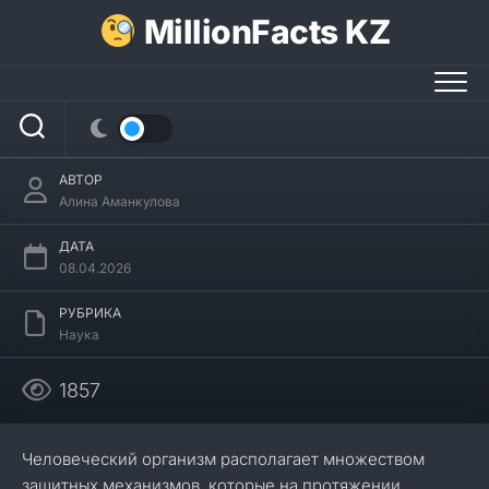
Перейти
MillionFacts KZ
к
содержанию
31 интересный факт о боли
АВТОР
Алина Аманкулова
ДАТА
08.04.2026
РУБРИКА
Наука
1857
Человеческий организм располагает множеством
защитных механизмов, которые на протяжении