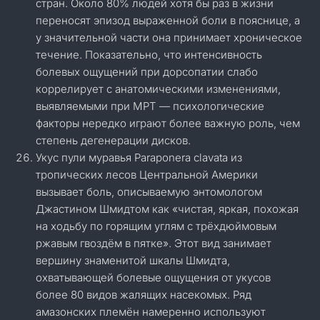
стран. Около 80% людей хотя бы раз в жизни
переносят эпизод выраженной боли в пояснице, а
у значительной части она принимает хроническое
течение. Показательно, что интенсивность
болевых ощущений при дорсопатии слабо
коррелирует с анатомическими изменениями,
выявляемыми при МРТ — психологические
факторы нередко играют более важную роль, чем
степень дегенерации дисков.
Укус пули муравья Paraponera clavata из
тропических лесов Центральной Америки
вызывает боль, описываемую энтомологом
Джастином Шмидтом как «чистая, яркая, похожая
на ходьбу по горящим углям с трёхдюймовым
ржавым гвоздём в пятке». Этот вид занимает
вершину знаменитой шкалы Шмидта,
охватывающей болевые ощущения от укусов
более 80 видов жалящих насекомых. Ряд
амазонских племён намеренно используют