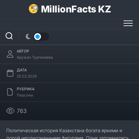
Перейти
MillionFacts KZ
к
содержанию
26 интересных фактов о Гани Касымове
АВТОР
Аружан Тургалиева
ДАТА
25.02.2026
РУБРИКА
Персоны
763
Политическая история Казахстана богата яркими и
порой неоднозначными фигурами. Одни запомнились