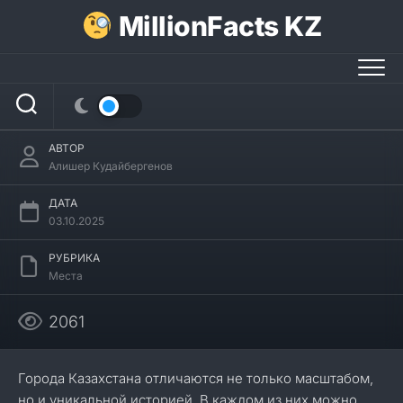
Перейти
MillionFacts KZ
к
содержанию
20 интересных фактов о Каркаралинске
АВТОР
Алишер Кудайбергенов
ДАТА
03.10.2025
РУБРИКА
Места
2061
Города Казахстана отличаются не только масштабом,
но и уникальной историей. В каждом из них можно