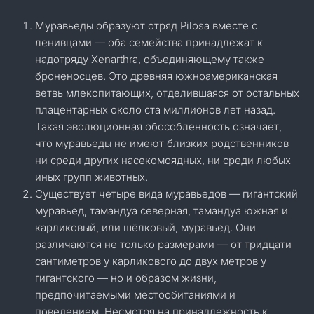
Муравьеды образуют отряд Pilosa вместе с
ленивцами — оба семейства принадлежат к
надотряду Xenarthra, объединяющему также
броненосцев. Это древняя южноамериканская
ветвь млекопитающих, отделившаяся от остальных
плацентарных около ста миллионов лет назад.
Такая эволюционная обособленность означает,
что муравьеды не имеют близких родственников
ни среди других насекомоядных, ни среди любых
иных групп животных.
Существует четыре вида муравьедов — гигантский
муравьед, тамандуа северная, тамандуа южная и
карликовый, или шёлковый, муравьед. Они
различаются не только размерами — от тридцати
сантиметров у карликового до двух метров у
гигантского — но и образом жизни,
предпочитаемыми местообитаниями и
поведением. Несмотря на принадлежность к