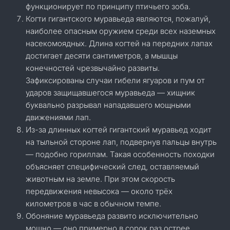
функционирует по принципу птичьего зоба.
Когти гигантского муравьеда являются, пожалуй,
наиболее опасным оружием среди всех наземных
насекомоядных. Длина когтей на передних лапах
достигает десяти сантиметров, а мышцы
конечностей чрезвычайно развиты.
Зафиксированы случаи гибели ягуаров и пум от
ударов защищавшегося муравьеда — хищник
буквально разрывал нападавшего мощными
движениями лап.
Из-за длинных когтей гигантский муравьед ходит
на тыльной стороне лап, подвернув пальцы внутрь
— подобно гориллам. Такая особенность походки
объясняет специфический след, оставляемый
животным на земле. При этом скорость
передвижения невысока — около трёх
километров в час в обычном темпе.
Обоняние муравьеда развито исключительно
мощно — оно примерно в сорок раз острее