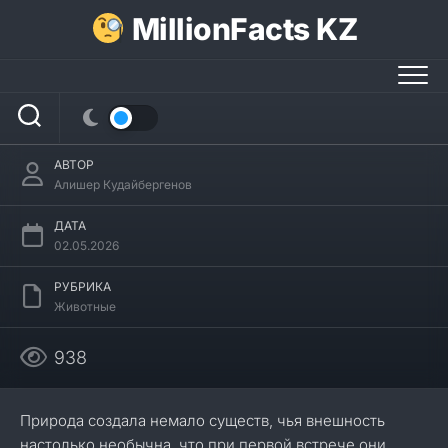
Перейти
MillionFacts KZ
к
содержанию
30 интересных фактов о муравьедах
АВТОР
Алишер Кудайбергенов
ДАТА
02.05.2026
РУБРИКА
Животные
938
Природа создала немало существ, чья внешность
настолько необычна, что при первой встрече они