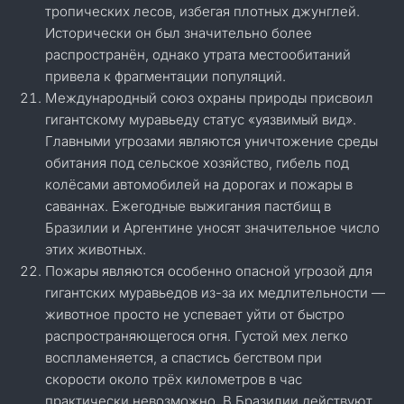
тропических лесов, избегая плотных джунглей.
Исторически он был значительно более
распространён, однако утрата местообитаний
привела к фрагментации популяций.
Международный союз охраны природы присвоил
гигантскому муравьеду статус «уязвимый вид».
Главными угрозами являются уничтожение среды
обитания под сельское хозяйство, гибель под
колёсами автомобилей на дорогах и пожары в
саваннах. Ежегодные выжигания пастбищ в
Бразилии и Аргентине уносят значительное число
этих животных.
Пожары являются особенно опасной угрозой для
гигантских муравьедов из-за их медлительности —
животное просто не успевает уйти от быстро
распространяющегося огня. Густой мех легко
воспламеняется, а спастись бегством при
скорости около трёх километров в час
практически невозможно. В Бразилии действуют