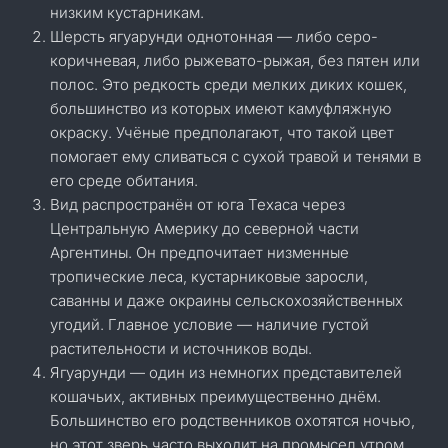
низким кустарникам.
Шерсть ягуарунди однотонная — либо серо-
коричневая, либо рыжевато-рыжая, без пятен или
полос. Это редкость среди мелких диких кошек,
большинство из которых имеют камуфляжную
окраску. Учёные предполагают, что такой цвет
помогает ему сливаться с сухой травой и тенями в
его среде обитания.
Вид распространён от юга Техаса через
Центральную Америку до северной части
Аргентины. Он предпочитает низменные
тропические леса, кустарниковые заросли,
саванны и даже окраины сельскохозяйственных
угодий. Главное условие — наличие густой
растительности и источников воды.
Ягуарунди — один из немногих представителей
кошачьих, активных преимущественно днём.
Большинство его родственников охотятся ночью,
но этот зверь часто выходит на промысел утром