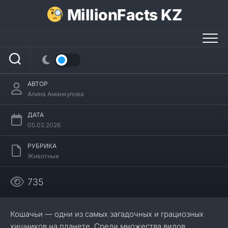
Перейти
MillionFacts KZ
к
содержанию
24 интересных факта о ягуарунди
АВТОР
Алина Аманкулова
ДАТА
05.02.2026
РУБРИКА
Животные
735
Кошачьи — одни из самых загадочных и грациозных
хищников на планете. Среди множества видов,