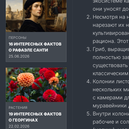
экосистеме ка
они уносят до
Несмотря на н
нарезают их н
культивирован
ПЕРСОНЫ
рациона. Этот
16 ИНТЕРЕСНЫХ ФАКТОВ
Гриб, выращи
О РАФАЭЛЕ САНТИ
25.06.2026
полностью зав
существовать 
классическим
Колонии листо
нескольких м
с камерами д
муравейники 
РАСТЕНИЯ
Внутри колони
19 ИНТЕРЕСНЫХ ФАКТОВ
О ГЕОРГИНАХ
рабочие и сол
22.02.2026