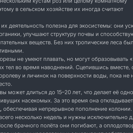
 нескольким кустам роз или целому комнатному
тому в сельском хозяйстве их иногда считают
 их деятельность полезна для экосистемы: они ус
рганики, улучшают структуру почвы и способству
тательных веществ. Без них тропические леса бы
тивными.
орезы не умеют плавать, но могут образовывать 
ых тел во время наводнений. Сцепившись вместе, 
ролеву и личинок на поверхности воды, пока не 
есто.
ы может длиться до 15–20 лет, что делает её одно
ивущих насекомых. За это время она откладывает
, обеспечивая непрерывное пополнение колонии.
всего несколько недель и нужны исключительно д
После брачного полёта они погибают, а оплодотв