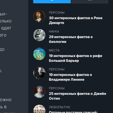
ПЕРСОНЫ
ьи-
30 интересных фактов о Рене
олько
Декарте
 едят
НАУКА
его
29 интересных фактов о
биологии
до
МЕСТА
19 интересных фактов о рифе
Большой Барьер
ПЕРСОНЫ
,
19 интересных фактов о
Владимире Ленине
ПЕРСОНЫ
25 интересных фактов о Джейн
Остин
можно
ь в
ЛЮБОПЫТНО
Оптовые поставки специй: