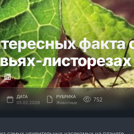
нтересных факта 
вьях-листорезах
ДАТА
РУБРИКА
752
в
05.02.2026
Животные
из самых удивительных насекомых на планете,