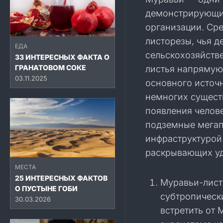
демонстрирующи
организации. Ср
листорезы, чья д
ЕДА
сельскохозяйств
33 ИНТЕРЕСНЫХ ФАКТА О
ГРАНАТОВОМ СОКЕ
листья напрямую
03.11.2025
основного источн
немногих сущест
появления челов
подземные мегап
инфраструктурой
раскрывающих уд
МЕСТА
25 ИНТЕРЕСНЫХ ФАКТОВ
Муравьи-лист
О ПУСТЫНЕ ГОБИ
субтропическ
30.03.2026
встретить от 