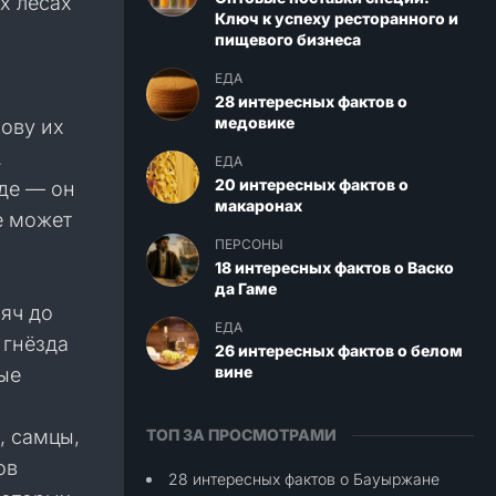
х лесах
Ключ к успеху ресторанного и
пищевого бизнеса
ЕДА
28 интересных фактов о
медовике
нову их
.
ЕДА
20 интересных фактов о
де — он
макаронах
е может
ПЕРСОНЫ
18 интересных фактов о Васко
да Гаме
сяч до
ЕДА
 гнёзда
26 интересных фактов о белом
вине
ые
, самцы,
ТОП ЗА ПРОСМОТРАМИ
ов
28 интересных фактов о Бауыржане