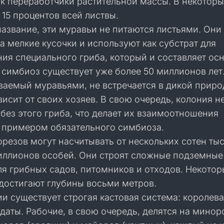
к переработчики растительной массы. В некоторы
 15 процентов всей листвы.
азвание, эти муравьи не питаются листьями. Они
а мелкие кусочки и используют как субстрат для
ия специального гриба, который и составляет ос
 симбиоз существует уже более 50 миллионов лет
ваемый муравьями, не встречается в дикой приро
исит от своих хозяев. В свою очередь, колония н
без этого гриба, что делает их взаимоотношения
 примером обязательного симбиоза.
резов могут насчитывать от нескольких сотен ты
иллионов особей. Они строят сложные подземные
ля грибных садов, питомников и отходов. Некотор
достигают глубины восьми метров.
и существует строгая кастовая система: королева
даты. Рабочие, в свою очередь, делятся на минор