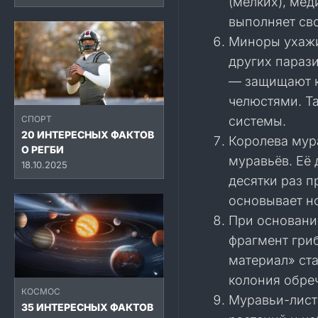
(мелких), мед
выполняет св
Миноры ухажи
других парази
— защищают к
челюстями. Т
системы.
СПОРТ
20 ИНТЕРЕСНЫХ ФАКТОВ
Королева мур
О РЕГБИ
муравьёв. Её 
18.10.2025
десятки раз п
основывает но
При основани
фрагмент гри
материал» ста
колония обреч
КОСМОС
Муравьи-лист
35 ИНТЕРЕСНЫХ ФАКТОВ