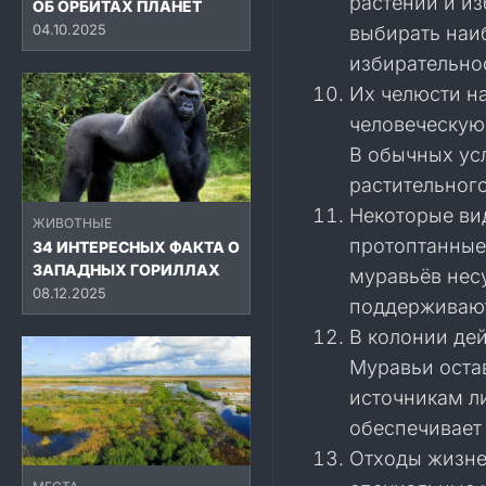
растений и из
ОБ ОРБИТАХ ПЛАНЕТ
04.10.2025
выбирать наиб
избирательно
Их челюсти на
человеческую 
В обычных ус
растительног
Некоторые ви
ЖИВОТНЫЕ
протоптанные
34 ИНТЕРЕСНЫХ ФАКТА О
ЗАПАДНЫХ ГОРИЛЛАХ
муравьёв несу
08.12.2025
поддерживают
В колонии де
Муравьи оста
источникам л
обеспечивает
Отходы жизне