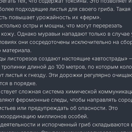
бегать тех, что содержат токсины. Это позволяет 
олее подходящие листья для своего гриба. Такая
сть повышает урожайность их «ферм».
столько остры и мощны, что могут перерезать
кожу. Однако муравьи нападают только в случае 
ловиях они сосредоточены исключительно на сбо
о материала.
ды листорезов создают настоящие «автострады» 
 тропинки длиной до 100 метров, по которым кол
т листья к гнезду. Эти дорожки регулярно очища
ся в порядке.
йствует сложная система химической коммуникац
вляют феромонные следы, чтобы направлять соро
истьев или предупреждать об опасности. Это
 координацию миллионов особей.
деятельности и испорченный гриб складываются 