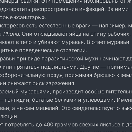
камеры-свалки. Эти помещения изолированы от 
редотвратить распространение инфекций. За ними
обые «санитары».
исторезов есть естественные враги — например, 
а
Phorid
. Они откладывают яйца на спину рабочих,
кают в тело и убивают муравья. В ответ муравьи
щитные поведенческие стратегии.
равьи при виде паразитической мухи начинают дв
о или прятаться под листьями. Другие — принима
«оборонительную позу», прижимая брюшко к земл
ции снижают риск заражения.
ваемый муравьями, производит особые питатель
— гонгидии, богатые белками и углеводами. Имен
ьи, а не сам мицелий. Это свидетельствует о вы
олюции.
 потреблять до 400 граммов свежих листьев в де