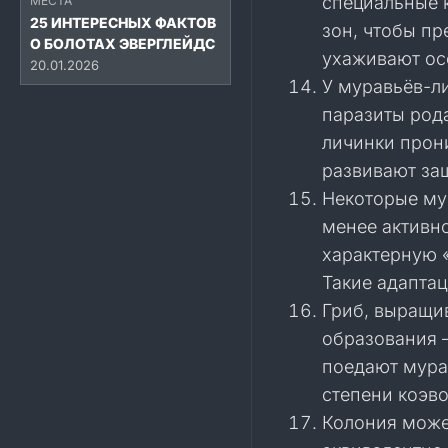
специальные 
МЕСТА
25 ИНТЕРЕСНЫХ ФАКТОВ
зон, чтобы п
О БОЛОТАХ ЭВЕРГЛЕЙДС
ухаживают ос
20.01.2026
У муравьёв-л
паразиты род
личинки прони
развивают за
Некоторые му
менее активн
характерную 
Такие адапта
Гриб, выращи
образования 
поедают мурав
степени коэв
Колония может