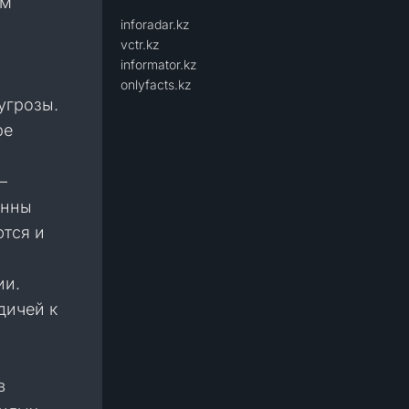
им
inforadar.kz
vctr.kz
informator.kz
onlyfacts.kz
угрозы.
ре
—
онны
ются и
ии.
дичей к
в