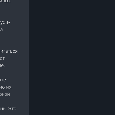
жилых
мухи-
 а
игаться
ют
е.
ные
но их
сокой
нь. Это