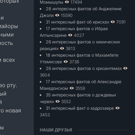
которых
Момышулы
17494
28 интересных фактов об Анджелине
Джоли
15590
 и
31 интересный факт об ирисках
7091
 майоры
17 интересных фактов о Ибрае
щными
Алтынсарине
4027
26 интересных фактов о химических
ность
реакциях
3813
18 интересных фактов о Махамбете
и всех
Утемисове
3738
26 интересных фактов о хризантемах
3604
17 интересных фактов об Александре
о рту.
Македонском
3559
ный
35 интересных фактов о дождевых
й
червях
3552
31 интересный факт о хадрозавре
го новая
3453
лы
НАШИ ДРУЗЬЯ