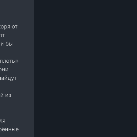
коряют
ют
ли бы
«плоты»
они
найдут
й из
ля
орённые