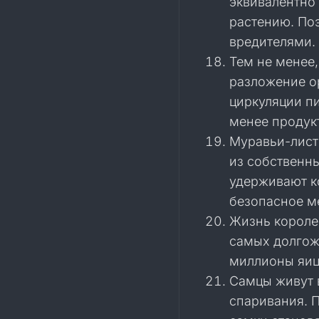
эквивалентно
растению. Поэ
вредителями.
Тем не менее,
разложение о
циркуляции пи
менее продук
Муравьи-лист
из собственн
удерживают ко
безопасное м
Жизнь королев
самых долгож
миллионы яиц
Самцы живут 
спаривания. 