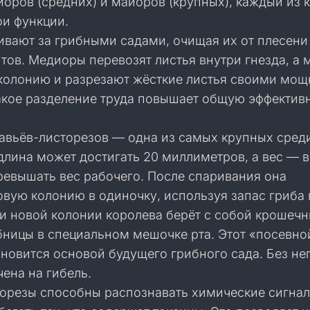
иоров (средних) и майоров (крупных), каждый из 
ои функции.
вают за грибными садами, очищая их от плесени
тов. Медиоры перевозят листья внутри гнезда, а
олонию и разрезают жёсткие листья своими мо
акое разделение труда повышает общую эффектив
авьёв-листорезов — одна из самых крупных сред
длина может достигать 20 миллиметров, а вес — в
ревышать вес рабочего. После спаривания она
вую колонию в одиночку, используя запас гриба в
и новой колонии королева берёт с собой крошеч
бницы в специальном мешочке рта. Этот «посевно
новится основой будущего грибного сада. Без не
ена на гибель.
орезы способны распознавать химические сигна