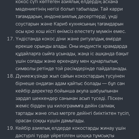
кокос сүті көптеген азиялық елдердің асхана
мәдениетінің негізі болып табылады. Тай карри
тағамдарын, индонезиялық десерттерді, үнді
соустарын және Кариб кухнясының тағамдарын
осы қою хош иісті өнімсіз елестету мүмкін емес.
Үндістанда кокос діни және ритуалдық өмірде
ерекше орынды алады. Оны индуистік храмдарда
құдайларға сыйға ұсынады, жаңа іс ашқанда бақыт
үшін соғады және өркендеу мен құнарлылық
символы ретінде той рәсімдерінде пайдаланады.
Дүниежүзінде жыл сайын кокостардың түсуінен
бірнеше ондаған адам қайтыс болады — бұл сан
кейбір деректер бойынша акула шабуылынан
зардап шеккендер санынан асып түседі. Піскен
жеміс бірден үш килограммға дейін салмақ
тартады және отыз метрге дейінгі биіктіктен түсіп,
орасан соққы күшін дамытады.
Кейбір азиялық елдерде кокостарды жинау үшін
дәстүрлі түрде үйретілген шошқа тұмсықты