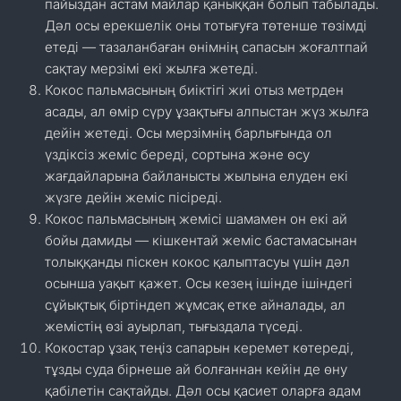
пайыздан астам майлар қаныққан болып табылады.
Дәл осы ерекшелік оны тотығуға төтенше төзімді
етеді — тазаланбаған өнімнің сапасын жоғалтпай
сақтау мерзімі екі жылға жетеді.
Кокос пальмасының биіктігі жиі отыз метрден
асады, ал өмір сүру ұзақтығы алпыстан жүз жылға
дейін жетеді. Осы мерзімнің барлығында ол
үздіксіз жеміс береді, сортына және өсу
жағдайларына байланысты жылына елуден екі
жүзге дейін жеміс пісіреді.
Кокос пальмасының жемісі шамамен он екі ай
бойы дамиды — кішкентай жеміс бастамасынан
толыққанды піскен кокос қалыптасуы үшін дәл
осынша уақыт қажет. Осы кезең ішінде ішіндегі
сұйықтық біртіндеп жұмсақ етке айналады, ал
жемістің өзі ауырлап, тығыздала түседі.
Кокостар ұзақ теңіз сапарын керемет көтереді,
тұзды суда бірнеше ай болғаннан кейін де өну
қабілетін сақтайды. Дәл осы қасиет оларға адам