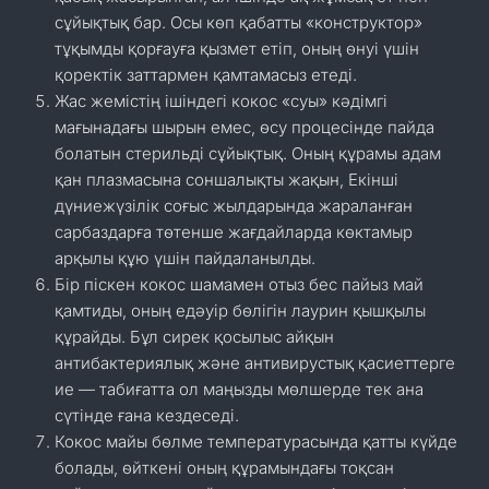
сұйықтық бар. Осы көп қабатты «конструктор»
тұқымды қорғауға қызмет етіп, оның өнуі үшін
қоректік заттармен қамтамасыз етеді.
Жас жемістің ішіндегі кокос «суы» кәдімгі
мағынадағы шырын емес, өсу процесінде пайда
болатын стерильді сұйықтық. Оның құрамы адам
қан плазмасына соншалықты жақын, Екінші
дүниежүзілік соғыс жылдарында жараланған
сарбаздарға төтенше жағдайларда көктамыр
арқылы құю үшін пайдаланылды.
Бір піскен кокос шамамен отыз бес пайыз май
қамтиды, оның едәуір бөлігін лаурин қышқылы
құрайды. Бұл сирек қосылыс айқын
антибактериялық және антивирустық қасиеттерге
ие — табиғатта ол маңызды мөлшерде тек ана
сүтінде ғана кездеседі.
Кокос майы бөлме температурасында қатты күйде
болады, өйткені оның құрамындағы тоқсан