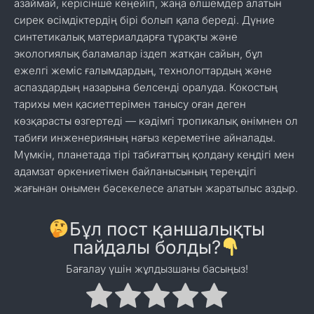
азаймай, керісінше кеңейіп, жаңа өлшемдер алатын
сирек өсімдіктердің бірі болып қала береді. Дүние
синтетикалық материалдарға тұрақты және
экологиялық баламалар іздеп жатқан сайын, бұл
ежелгі жеміс ғалымдардың, технологтардың және
аспаздардың назарына белсенді оралуда. Кокостың
тарихы мен қасиеттерімен танысу оған деген
көзқарасты өзгертеді — кәдімгі тропикалық өнімнен ол
табиғи инженерияның нағыз кереметіне айналады.
Мүмкін, планетада тірі табиғаттың қолдану кеңдігі мен
адамзат өркениетімен байланысының тереңдігі
жағынан онымен бәсекелесе алатын жаратылыс аздыр.
Бұл пост қаншалықты
пайдалы болды?
Бағалау үшін жұлдызшаны басыңыз!