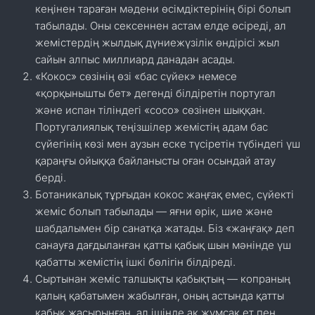
кеңінен тараған мәдени өсімдіктерінің бірі болып
табылады. Оны сексеннен астам елде өсіреді, ал
жемістердің жылдық дүниежүзілік өндірісі жыл
сайын алпыс миллиард данадан асады.
«Кокос» сөзінің өзі «бас сүйек» немесе
«қорқынышты бет» дегенді білдіретін португал
және испан тіліндегі «coco» сөзінен шыққан.
Португалиялық теңізшілер жемістің адам бас
сүйегінің көзі мен аузын еске түсіретін түбіндегі үш
қараңғы ойыққа байланысты оған осындай атау
берді.
Ботаникалық тұрғыдан кокос жаңғақ емес, сүйекті
жеміс болып табылады — яғни өрік, шие және
шабдалымен бір санатқа жатады. Біз «жаңғақ» деп
санауға дағдыланған қатты қабық шын мәнінде үш
қабатты жемістің ішкі бөлігін білдіреді.
Сыртынан жеміс талшықты қабықтың — копраның
қалың қабатымен жабылған, оның астында қатты
қабық жасырынған, ал ішінде ақ жұмсақ ет пен