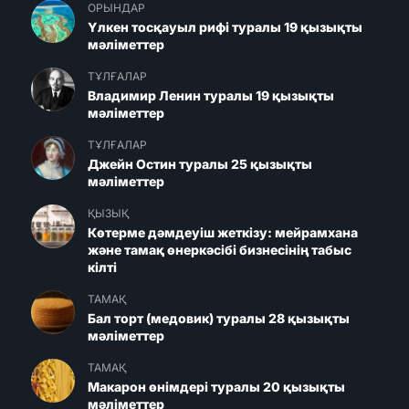
ОРЫНДАР
Үлкен тосқауыл рифі туралы 19 қызықты
мәліметтер
ТҰЛҒАЛАР
Владимир Ленин туралы 19 қызықты
мәліметтер
ТҰЛҒАЛАР
Джейн Остин туралы 25 қызықты
мәліметтер
ҚЫЗЫҚ
Көтерме дәмдеуіш жеткізу: мейрамхана
және тамақ өнеркәсібі бизнесінің табыс
кілті
ТАМАҚ
Бал торт (медовик) туралы 28 қызықты
мәліметтер
ТАМАҚ
Макарон өнімдері туралы 20 қызықты
мәліметтер