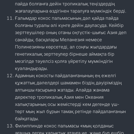
пайда болғанға дейін тропикалық теңіздердің
жағалауларына өздігінен таралуға мүмкіндік берді.
Ғалымдар кокос пальмасының дәл қайда пайда
болғаны туралы әлі күнге дейін дауласуда. Кейбір
зерттеушілер оның отаны оңтүстік-шығыс Азия деп
санайды, басқалары Меланезия немесе
Полинезияны көрсетеді, ал соңғы жылдардағы
генетикалық зерттеулер бірнеше аймақта бір
мезгілде тәуелсіз қолға үйретілу мүмкіндігін
куәландырады.
Адамның кокосты пайдаланғанының ең ежелгі
құжаттық дәлелдері шамамен біздің дәуіріміздің
алтыншы ғасырына жатады. Алайда жанама
деректер тропикалық Азия мен Океания
халықтарының осы жемістерді кем дегенде үш-
төрт мың жыл бұрын тамақ ретінде пайдаланғанын
байқатады.
Филиппинде кокос пальмасы «мың қолданыс
ағашы» деген халықтық атауға ие, және бұл ешбір