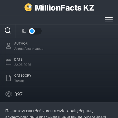
Skip
MillionFacts KZ
to
content
Кокос туралы 30 қызықты мәліметтер
AUTHOR
Алина Аманкулова
DATE
22.05.2026
CATEGORY
Тамақ
397
Планетамызды байытқан жемістердің барлық
алуантүрлілігінің арасында шынымен де бірегейлері