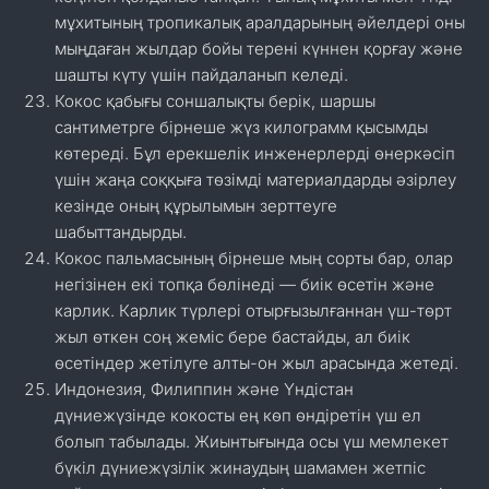
мұхитының тропикалық аралдарының әйелдері оны
мыңдаған жылдар бойы терені күннен қорғау және
шашты күту үшін пайдаланып келеді.
Кокос қабығы соншалықты берік, шаршы
сантиметрге бірнеше жүз килограмм қысымды
көтереді. Бұл ерекшелік инженерлерді өнеркәсіп
үшін жаңа соққыға төзімді материалдарды әзірлеу
кезінде оның құрылымын зерттеуге
шабыттандырды.
Кокос пальмасының бірнеше мың сорты бар, олар
негізінен екі топқа бөлінеді — биік өсетін және
карлик. Карлик түрлері отырғызылғаннан үш-төрт
жыл өткен соң жеміс бере бастайды, ал биік
өсетіндер жетілуге алты-он жыл арасында жетеді.
Индонезия, Филиппин және Үндістан
дүниежүзінде кокосты ең көп өндіретін үш ел
болып табылады. Жиынтығында осы үш мемлекет
бүкіл дүниежүзілік жинаудың шамамен жетпіс