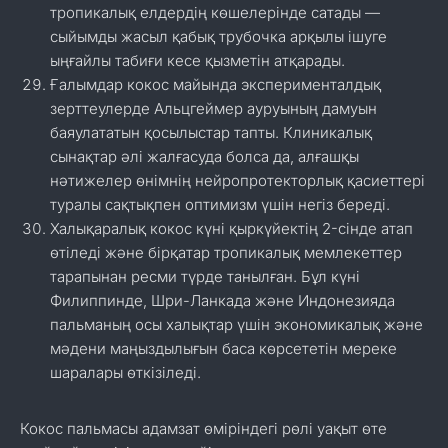
тропикалық елдердің көшелерінде сатады —
сыйымды жасыл қабық трубочка арқылы ішуге
ыңғайлы табиғи кесе қызметін атқарады.
Ғалымдар кокос майында эксперименталдық
зерттеулерде Альцгеймер ауруының дамуын
баяулататын қосылыстар тапты. Клиникалық
сынақтар әлі жалғасуда болса да, алғашқы
нәтижелер өнімнің нейропротекторлық қасиеттері
туралы сақтықпен оптимизм үшін негіз береді.
Халықаралық кокос күні қыркүйектің 2-сінде атап
өтіледі және бірқатар тропикалық мемлекеттер
тарапынан ресми түрде танылған. Бұл күні
Филиппинде, Шри-Ланкада және Индонезияда
пальманың осы халықтар үшін экономикалық және
мәдени маңыздылығын баса көрсететін мереке
шаралары өткізіледі.
Кокос пальмасы адамзат өміріндегі рөлі уақыт өте