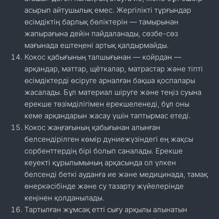
асырып айтушылық емес. Жергілікті тұрғындар
өсімдіктің барлық бөліктерін — тамырынан
жапырағына дейін пайдаланады, сөзбе-сөз
мағынада ештеңені артық қалдырмайды.
Кокос қабығының талшығынан — койрдан —
арқандар, маттар, щёткалар, матрастар және тіпті
өсімдіктерді өсіруге арналған бақша қоспалары
жасалады. Бұл материал шіруге және теңіз суына
ерекше төзімділігімен ерекшеленеді, бұл оны
кеме арқандарын жасау үшін таптырмас етеді.
Кокос жаңғағының қабығынан алынған
белсендірілген көмір дүниежүзіндегі ең жақсы
сорбенттердің бірі болып саналады. Ерекше
кеуекті құрылымының арқасында ол үлкен
белсенді беткі ауданға ие және медицинада, тамақ
өнеркәсібінде және су тазарту жүйелерінде
кеңінен қолданылады.
Тартылған жұмсақ етті сығу арқылы алынатын