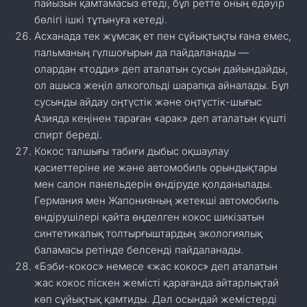
пайызын қамтамасыз етеді, бұл ретте оның едәуір
бөлігі ішкі тұтынуға кетеді.
Асханада тек жұмсақ ет пен сұйықтықты ғана емес,
пальманың гүлшоғырын да пайдаланады —
олардан «тодди» деп аталатын сусын дайындайды,
ол ашыса жеңіл алкогольді шарапқа айналады. Бұл
сусынды айдау оңтүстік және оңтүстік-шығыс
Азияда кеңінен тараған «арак» деп аталатын күшті
спирт береді.
Кокос талшығы табиғи дыбыс оқшаулау
қасиеттеріне ие және автомобиль орындықтары
мен салон панельдерін өндіруде қолданылады.
Германия мен Жапонияның жетекші автомобиль
өндірушілері қайта өңделген кокос шикізатын
синтетикалық толтырғыштардың экологиялық
баламасы ретінде белсенді пайдаланады.
«Бэби-кокос» немесе «жас кокос» деп аталатын
жас кокос піскен жемісті қарағанда айтарлықтай
көп сұйықтық қамтиды. Дәл осындай жемістерді