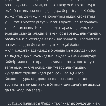
бар — адамзатты мыңдаған жылдар бойы бірге жүріп,
әмбебаптылығымен таң қалдыра беретіндер. Кейбір
өсімдіктер дәмі үшін, кейбіреулері емдік қасиеттері
үшін, тағы біреулері тұрмыстағы практикалық пайдасы
үшін бағаланады. Кокос олардың арасында мүлдем
ерекше орынды алады, өйткені осы артықшылықтардың
барлығын бір мезгілде өз бойына жинаған. Тропикалық
пальмалардың бұл жемісі дүние жүзі бойынша
миллиондаған адамдарды бірнеше мың жылдан бері
тамақтандырып, сусындатып, емдеп және киіндіруде.
Кейбір мәдениеттерде оны «өмір ағашы» деп атауы
тегін емес — бұл өсімдіктің тұтас халықтардың
күнделікті тіршілігіндегі рөлі соншалықты зор.
Кокостар туралы деректер өзін осы кең тараған
тропикалық өнімді жақсы білемін деп санайтын адамды
да таң қалдыра алады.
Кокос пальмасы Жердің тропикалық белдеуінің ең