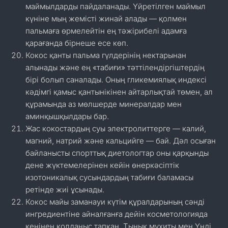
маймылдарды пайдаланады. Үйретілген маймыл
күніне мың жемісті жинай алады — қолмен
пальмаға өрмелейтін ең тәжірибелі адамға
қарағанда бірнеше есе көп.
Кокос қанты пальма гүлдерінің нектарынан
алынады және ең «табиғи» тәттілендіргіштердің
бірі болып саналады. Оның гликемиялық индексі
кәдімгі қамыс қантынікінен айтарлықтай төмен, ал
құрамында аз мөлшерде минералдар мен
аминқышқылдары бар.
Жас кокостардың суы электролиттерге — калий,
магний, натрий және кальцийге — бай. Дәл осыған
байланысты спорттық диетологтар оны қарқынды
дене жүктемелерінен кейін өнеркәсіптік
изотоникалық сусындардың табиғи баламасы
ретінде жиі ұсынады.
Кокос майы заманауи күтім құралдарының сәнді
ингредиентіне айналғанға дейін косметологияда
кеңінен қолданыс тапқан. Тынық мұхиты мен Үнді