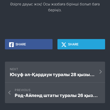
Әзірге дауыс жоқ! Осы жазбаға бірінші болып баға
беріңіз.
SHARE
SHARE
NEXT
Юсуф әл-Қардауи туралы 28 қызықты мәліметтер
PREVIOUS
Род-Айленд штаты туралы 26 қызықты мәліметтер