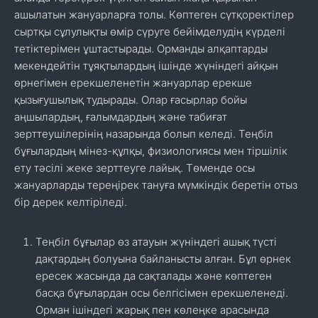
ашылатын жануарларға толы. Көптеген сүтқоректілер
сыртқы сұлулықты өмір сүруге бейімделудің күрделі
тетіктерімен ұштастырады. Орманды алқаптарды
мекендейтін тұяқтылардың ішінде жүніндегі айқын
өрнегімен ерекшеленетін жануарлар ерекше
қызығушылық тудырады. Олар ғасырлар бойы
аңшылардың, ғалымдардың және табиғат
зерттеушілерінің назарында болып келеді. Теңбіл
бұғылардың мінез-құлқы, физиологиясы мен тіршілік
ету тәсілі жеке зерттеуге лайық. Төменде осы
жануарларды тереңірек тануға мүмкіндік беретін отыз
бір дерек келтіріледі.
Теңбіл бұғылар өз атауын жүніндегі ашық түсті
дақтардың болуына байланысты алған. Бұл өрнек
ересек жасында да сақталады және көптеген
басқа бұғылардан осы белгісімен ерекшеленеді.
Орман ішіндегі жарық пен көлеңке арасында