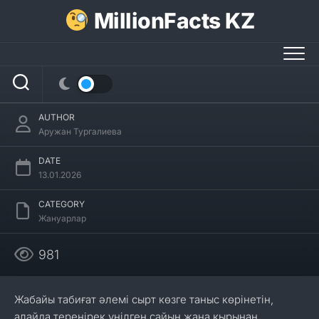
Skip
MillionFacts KZ
to
content
Дақты бұғылар туралы 31 қызықты
мәліметтер
AUTHOR
Аружан Тургалиева
DATE
13.01.2026
CATEGORY
Жануарлар
981
Жабайы табиғат әлемі сырт көзге таныс көрінетін,
алайда тереңірек үңілген сайын жаңа қырынан