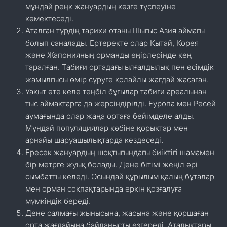
мұндай реңк жануардың көзге түспеуіне
көмектеседі.
Аталған түрдің тарихи отаны Шығыс Азия аймағы
болып саналады. Ертеректе олар Қытай, Корея
және Жапонияның орманды өңірлерінде кең
таралған. Табиғи ортадағы ылғалдылық пен өсімдік
жамылғысы өмір сүруге қолайлы жағдай жасаған.
Уақыт өте келе теңбіл бұғылар табиғи ареалынан
тыс аймақтарға да жерсіндірілді. Еуропа мен Ресей
аумағында олар жаңа ортаға бейімделе алды.
Мұндай популяциялар көбіне қорықтар мен
арнайы шаруашылықтарда кездеседі.
Ересек жануардың шоқтығындағы биіктігі шамамен
бір метрге жуық болады. Дене бітімі жеңіл әрі
сымбатты келеді. Осындай құрылым қалың бұталар
мен орман соқпақтарында еркін қозғалуға
мүмкіндік береді.
Дене салмағы жынысына, жасына және қоршаған
орта жағдайына байланысты өзгереді. Аталықтары