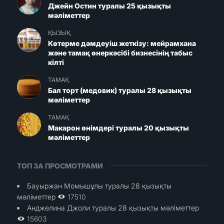
Джейн Остин туралы 25 қызықты
мәліметтер
ҚЫЗЫҚ
Көтерме дәмдеуіш жеткізу: мейрамхана
және тамақ өнеркәсібі бизнесінің табыс
кілті
ТАМАҚ
Бал торт (медовик) туралы 28 қызықты
мәліметтер
ТАМАҚ
Макарон өнімдері туралы 20 қызықты
мәліметтер
ТОП ЗА ПРОСМОТРАМИ
Бауыржан Момышұлы туралы 28 қызықты
мәліметтер
17510
Анджелина Джоли туралы 28 қызықты мәліметтер
15603