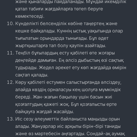
және қыналарды пайдаланады. Мұндай икемділік
қатал табиғи жағдайларға төтеп беруге
көмектеседі.
Күнделікті белсенділік көбіне таңертең және
кешке байқалады. Күннің ыстық уақытында олар
тығылатын орындарда тынығады. Бұл әдет
жыртқыштарға тап болу қаупін азайтады.
Теңбіл бұғылардың есту қабілеті өте жоғары
деңгейде дамыған. Ең әлсіз дыбыстың өзі сақтық
тудырады. Жедел әрекет ету көп жағдайда өмірін
сақтап қалады.
Көру қабілеті естумен салыстырғанда әлсіздеу,
алайда көздің орналасуы кең шолуға мүмкіндік
береді. Жан-жағын бақылау үшін басын жиі
қозғалтудың қажеті жоқ. Бұл қозғалысты ерте
байқауға жағдай жасайды.
Иіс сезу әлеуметтік байланыста маңызды орын
алады. Жануарлар иіс арқылы бірін-бірі таниды
және өз мәртебесін аңғартады. Сондай-ақ аумақ