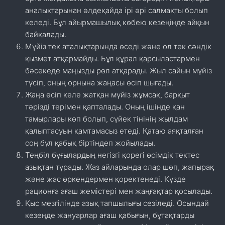
аналықтарынан әлдеқайда ірі әрі салмақты болып
келеді. Бұл айырмашылық көбею кезеңінде айқын
байқалады.
Мүйіз тек аталықтарында өседі және ол тек сәндік
қызмет атқармайды. Бұл құрал қарсыластармен
бәсекеде маңызды рөл атқарады. Жыл сайын мүйіз
түсіп, оның орнына жаңасы өсіп шығады.
Жаңа өсіп келе жатқан мүйіз жұмсақ, барқыт
тәрізді терімен қапталады. Оның ішінде қан
тамырлары көп болып, сүйек тінінің жылдам
қалыптасуын қамтамасыз етеді. Қатаю аяқталған
соң бұл қабық біртіндеп жойылады.
Теңбіл бұғылардың негізгі қорегі өсімдік тектес
азықтан тұрады. Жаз айларында олар шөп, жапырақ
және жас өркендермен қоректенеді. Күзде
рационға ағаш жемістері мен жаңғақтар қосылады.
Қыс мезгілінде азық тапшылығы сезіледі. Осындай
кезеңде жануарлар ағаш қабығын, бұтақтарды