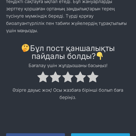
теңдікті сақтауға ықпал етеді. Бұл жануарларды
зерттеу қоршаған ортаның заңдылықтарын терең
түсінуге мүмкіндік береді. Түрді қорғау
биоалуантүрлілік пен табиғи жүйелердің тұрақтылығы
үшін маңызды.
Бұл пост қаншалықты
пайдалы болды?
Бағалау үшін жұлдызшаны басыңыз!
Әзірге дауыс жоқ! Осы жазбаға бірінші болып баға
беріңіз.