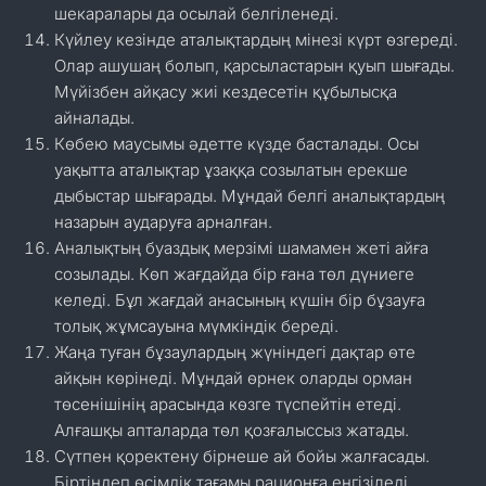
шекаралары да осылай белгіленеді.
Күйлеу кезінде аталықтардың мінезі күрт өзгереді.
Олар ашушаң болып, қарсыластарын қуып шығады.
Мүйізбен айқасу жиі кездесетін құбылысқа
айналады.
Көбею маусымы әдетте күзде басталады. Осы
уақытта аталықтар ұзаққа созылатын ерекше
дыбыстар шығарады. Мұндай белгі аналықтардың
назарын аударуға арналған.
Аналықтың буаздық мерзімі шамамен жеті айға
созылады. Көп жағдайда бір ғана төл дүниеге
келеді. Бұл жағдай анасының күшін бір бұзауға
толық жұмсауына мүмкіндік береді.
Жаңа туған бұзаулардың жүніндегі дақтар өте
айқын көрінеді. Мұндай өрнек оларды орман
төсенішінің арасында көзге түспейтін етеді.
Алғашқы апталарда төл қозғалыссыз жатады.
Сүтпен қоректену бірнеше ай бойы жалғасады.
Біртіндеп өсімдік тағамы рационға енгізіледі.