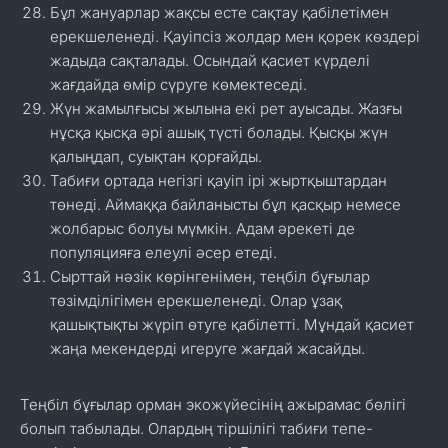
Бұл жануарлар жақсы есте сақтау қабілетімен
ерекшеленеді. Қауіпсіз жолдар мен қорек көздері
жадыда сақталады. Осындай қасиет күрделі
жағдайда өмір сүруге көмектеседі.
Жүн жамылғысы жылына екі рет ауысады. Жазғы
нұсқа қысқа әрі ашық түсті болады. Қысқы жүн
қалыңдап, суықтан қорғайды.
Табиғи ортада негізгі қауіп ірі жыртқыштардан
төнеді. Аймаққа байланысты бұл қасқыр немесе
жолбарыс болуы мүмкін. Адам әрекеті де
популяцияға елеулі әсер етеді.
Сырттай нәзік көрінгенімен, теңбіл бұғылар
төзімділігімен ерекшеленеді. Олар ұзақ
қашықтықты жүріп өтуге қабілетті. Мұндай қасиет
жаңа мекендерді игеруге жағдай жасайды.
Теңбіл бұғылар орман экожүйесінің ажырамас бөлігі
болып табылады. Олардың тіршілігі табиғи тепе-