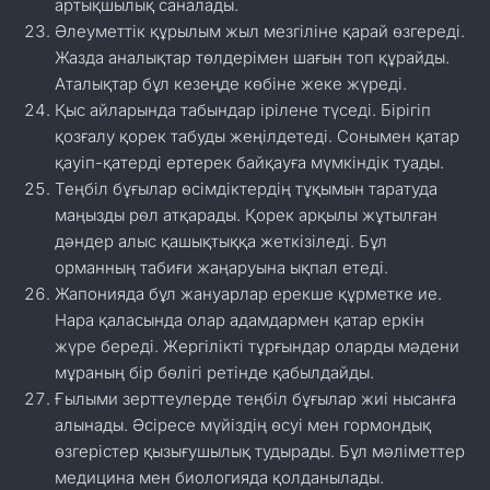
артықшылық саналады.
Әлеуметтік құрылым жыл мезгіліне қарай өзгереді.
Жазда аналықтар төлдерімен шағын топ құрайды.
Аталықтар бұл кезеңде көбіне жеке жүреді.
Қыс айларында табындар ірілене түседі. Бірігіп
қозғалу қорек табуды жеңілдетеді. Сонымен қатар
қауіп-қатерді ертерек байқауға мүмкіндік туады.
Теңбіл бұғылар өсімдіктердің тұқымын таратуда
маңызды рөл атқарады. Қорек арқылы жұтылған
дәндер алыс қашықтыққа жеткізіледі. Бұл
орманның табиғи жаңаруына ықпал етеді.
Жапонияда бұл жануарлар ерекше құрметке ие.
Нара қаласында олар адамдармен қатар еркін
жүре береді. Жергілікті тұрғындар оларды мәдени
мұраның бір бөлігі ретінде қабылдайды.
Ғылыми зерттеулерде теңбіл бұғылар жиі нысанға
алынады. Әсіресе мүйіздің өсуі мен гормондық
өзгерістер қызығушылық тудырады. Бұл мәліметтер
медицина мен биологияда қолданылады.