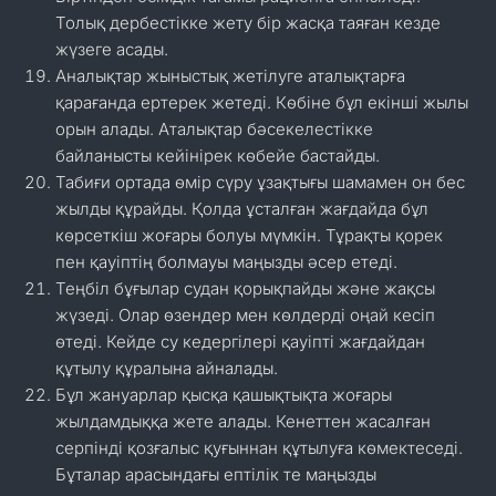
Толық дербестікке жету бір жасқа таяған кезде
жүзеге асады.
Аналықтар жыныстық жетілуге аталықтарға
қарағанда ертерек жетеді. Көбіне бұл екінші жылы
орын алады. Аталықтар бәсекелестікке
байланысты кейінірек көбейе бастайды.
Табиғи ортада өмір сүру ұзақтығы шамамен он бес
жылды құрайды. Қолда ұсталған жағдайда бұл
көрсеткіш жоғары болуы мүмкін. Тұрақты қорек
пен қауіптің болмауы маңызды әсер етеді.
Теңбіл бұғылар судан қорықпайды және жақсы
жүзеді. Олар өзендер мен көлдерді оңай кесіп
өтеді. Кейде су кедергілері қауіпті жағдайдан
құтылу құралына айналады.
Бұл жануарлар қысқа қашықтықта жоғары
жылдамдыққа жете алады. Кенеттен жасалған
серпінді қозғалыс қуғыннан құтылуға көмектеседі.
Бұталар арасындағы ептілік те маңызды