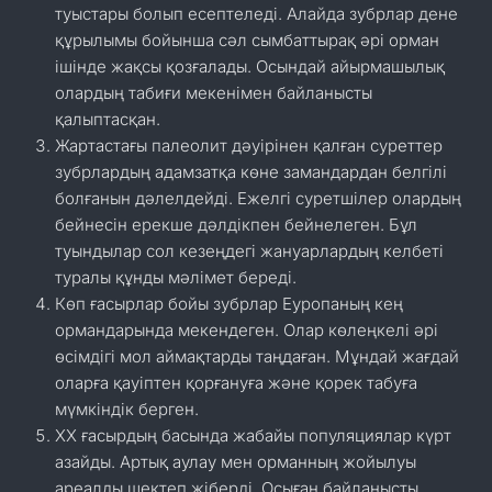
туыстары болып есептеледі. Алайда зубрлар дене
құрылымы бойынша сәл сымбаттырақ әрі орман
ішінде жақсы қозғалады. Осындай айырмашылық
олардың табиғи мекенімен байланысты
қалыптасқан.
Жартастағы палеолит дәуірінен қалған суреттер
зубрлардың адамзатқа көне замандардан белгілі
болғанын дәлелдейді. Ежелгі суретшілер олардың
бейнесін ерекше дәлдікпен бейнелеген. Бұл
туындылар сол кезеңдегі жануарлардың келбеті
туралы құнды мәлімет береді.
Көп ғасырлар бойы зубрлар Еуропаның кең
ормандарында мекендеген. Олар көлеңкелі әрі
өсімдігі мол аймақтарды таңдаған. Мұндай жағдай
оларға қауіптен қорғануға және қорек табуға
мүмкіндік берген.
XX ғасырдың басында жабайы популяциялар күрт
азайды. Артық аулау мен орманның жойылуы
ареалды шектеп жіберді. Осыған байланысты