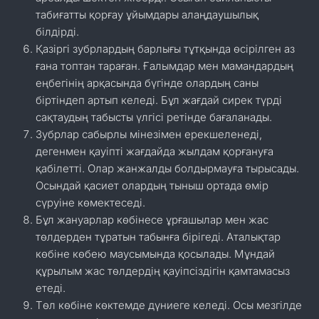
табиғатты қорғау ұйымдары алаңдаушылық
білдірді.
Қазіргі зубрлардың барлығы тұтқында өсірілген аз
ғана топтан тараған. Ғалымдар мен мамандардың
еңбегінің арқасында бүгінде олардың саны
біртіндеп артып келеді. Бұл жағдай сирек түрді
сақтаудың табысты үлгісі ретінде бағаланады.
Зубрлар сабырлы мінезімен ерекшеленеді,
дегенмен қауіпті жағдайда жылдам қорғануға
қабілетті. Олар жанжалды болдырмауға тырысады.
Осындай қасиет олардың тыныш ортада өмір
сүруіне көмектеседі.
Бұл жануарлар көбінесе ұрғашылар мен жас
төлдерден тұратын табынға бірігеді. Аталықтар
көбіне көбею маусымында қосылады. Мұндай
құрылым жас төлдердің қауіпсіздігін қамтамасыз
етеді.
Төл көбіне көктемде дүниеге келеді. Осы мезгілде