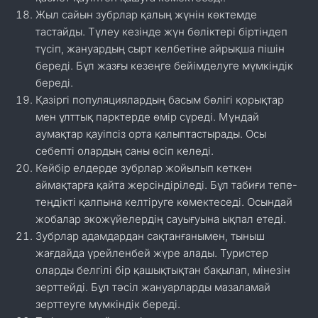
Жыл сайын зубрлар қалың жүнін көктемде
тастайды. Түлеу кезінде жүн бөліктері біртіндеп
түсіп, жануардың сырт келбетіне айрықша пішін
береді. Бұл жазғы кезеңге бейімделуге мүмкіндік
береді.
Қазіргі популяциялардың басым бөлігі қорықтар
мен ұлттық парктерде өмір сүреді. Мұндай
аумақтар қауіпсіз орта қалыптастырады. Осы
себепті олардың саны өсіп келеді.
Кейбір елдерде зубрлар жойылып кеткен
аймақтарға қайта жерсіндіріледі. Бұл табиғи тепе-
теңдікті қалпына келтіруге көмектеседі. Осындай
жобалар экожүйелердің сауығуына ықпал етеді.
Зубрлар адамдардан сақтанғанымен, тыныш
жағдайда үрейленбей жүре алады. Туристер
оларды белгілі бір қашықтықтан бақылап, мінезін
зерттейді. Бұл тәсіл жануарларды мазаламай
зерттеуге мүмкіндік береді.