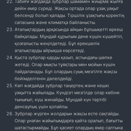
Табиғи жағдайда зубрлар шамамен жиырма жылға
дейін өмір сүреді. Жақсы ортада олар ұзақ уақыт
белсенді болып қалады. Тіршілік ұзақтығы қоректің
сапасына және климатқа байланысты.
Аталықтардың арқасында айқын бұлшықетті өркеш
байқалады. Мұндай құрылым дене күшін күшейтіп,
қозғалысты жеңілдетеді. Бұл ерекшелік
аталықтарды айрықша көрсетеді.
Қыста зубрлар қарды қазып, астындағы шөпке
жетеді. Олар мықты тұяқтары мен мойын күшін
пайдаланады. Бұл олардың суық мезгілге жақсы
бейімделгенін дәлелдейді.
Көп жағдайда зубрлар таңертең және кешкі
уақытта жайылады. Күндізгі мезгілде олар көбіне
тынығып, күш жинайды. Мұндай күн тәртібі
денсаулық үшін қолайлы.
Зубрлар жүрген жолдарын жақсы есте сақтайды.
Олар ұнаған жайылымдарға қайта оралып, бағытты
шатастырмайды. Бұл қасиет олардың өмір салтына