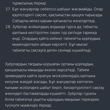
тұрақтылық береді.
Бұл жануарлар себепсіз шабуыл жасамайды. Олар
қауіпсіздікті сақтап, қақтығыстан қашуға тырысады.
Сабырлы мінез қарым-қатынасты жеңілдетеді.
Зубрлар жойылудың алдында тұрса да, табысты
қалпына келтірілген сирек түр ретінде тарихқа
енді. Олардың қайта көбеюі табиғатты қорғаудың
мүмкіндіктерін айқын көрсетті. Бұл мысал
табиғатты сақтауға деген сенімді күшейтеді.
Зубрлардың тағдыры қоршаған ортаны қорғаудың
қаншалықты маңызды екенін көрсетеді. Табиғи
ормандарға қайта оралуы экожүйелердің қалпына
келуіне жағдай жасады. Бұл жануарлар көптеген
ғылыми жобаларға шабыт беріп, биоәртүрлілікті сақтау
жөніндегі бастамаларды күшейтті. Зубрлар туралы
білім табиғатқа ұқыпты қараудың маңызын тереңірек
түсінуге мүмкіндік береді.