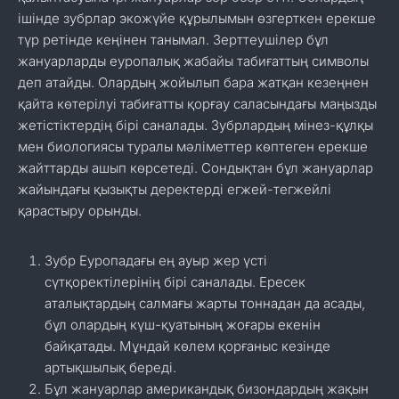
ішінде зубрлар экожүйе құрылымын өзгерткен ерекше
түр ретінде кеңінен танымал. Зерттеушілер бұл
жануарларды еуропалық жабайы табиғаттың символы
деп атайды. Олардың жойылып бара жатқан кезеңнен
қайта көтерілуі табиғатты қорғау саласындағы маңызды
жетістіктердің бірі саналады. Зубрлардың мінез-құлқы
мен биологиясы туралы мәліметтер көптеген ерекше
жайттарды ашып көрсетеді. Сондықтан бұл жануарлар
жайындағы қызықты деректерді егжей-тегжейлі
қарастыру орынды.
Зубр Еуропадағы ең ауыр жер үсті
сүтқоректілерінің бірі саналады. Ересек
аталықтардың салмағы жарты тоннадан да асады,
бұл олардың күш-қуатының жоғары екенін
байқатады. Мұндай көлем қорғаныс кезінде
артықшылық береді.
Бұл жануарлар американдық бизондардың жақын