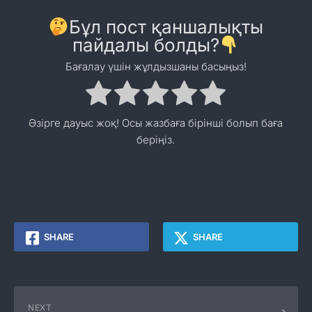
Бұл пост қаншалықты
пайдалы болды?
Бағалау үшін жұлдызшаны басыңыз!
Әзірге дауыс жоқ! Осы жазбаға бірінші болып баға
беріңіз.
SHARE
SHARE
NEXT