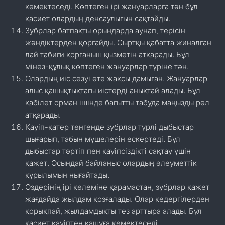
көмектеседі. Көптеген ірі жануарларға тән бұл
қасиет олардың денсаулығын сақтайды.
Зубрлар батпақты орындарда аунап, терісін
жәндіктерден қорғайды. Сыртқы қабатта жиналған
лай табиғи қорғаныш қызметін атқарады. Бұл
мінез-құлық көптеген жануарлар түріне тән.
Олардың иіс сезуі өте жақсы дамыған. Жануарлар
алыс қашықтықтағы иістерді анықтай алады. Бұл
қабілет орман ішінде бағытты табуда маңызды рөл
атқарады.
Қауіп-қатер төнгенде зубрлар түрлі дыбыстар
шығарып, табын мүшелерін ескертеді. Бұл
дыбыстар тәртіп пен қауіпсіздікті сақтау үшін
қажет. Осындай байланыс олардың әлеуметтік
құрылымын нығайтады.
Өздерінің ірі көлеміне қарамастан, зубрлар қажет
жағдайда жылдам қозғалады. Олар кедергілерден
қорықпай, жылдамдықты тез арттыра алады. Бұл
қасиет қауіптен қашуға көмектеседі.