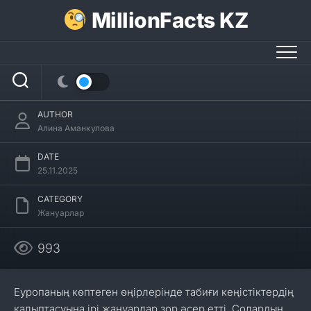
Skip
MillionFacts KZ
to
content
Зубрлар туралы 28 қызықты
мәліметтер
AUTHOR
Алина Аманкулова
DATE
25.11.2025
CATEGORY
Жануарлар
993
Еуропаның көптеген өңірлерінде табиғи кеңістіктердің
қалыптасуына ірі жануарлар зор әсер етті. Солардың