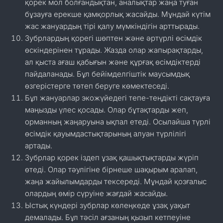
қорек мол болғандықтан, аналықтар жаңа туған
бұзауға ерекше қамқорлық жасайды. Мұндай күтім
жас жануардың тірі қалу мүмкіндігін арттырады.
Зубрлардың қорегі шөптен және әртүрлі өсімдік
өскіндерінен тұрады. Жазда олар жапырақтарды,
ал қыста ағаш қабығын және құрғақ өсімдіктерді
пайдаланады. Бұл бейімделгіштік маусымдық
өзгерістерге төтеп беруге көмектеседі.
Бұл жануарлар экожүйедегі тепе-теңдікті сақтауға
маңызды үлес қосады. Олар бұтақтарды жеп,
орманның жаңаруына ықпал етеді. Осылайша түрлі
өсімдік қауымдастықтарының алуан түрлілігі
артады.
Зубрлар қорек іздеп ұзақ қашықтықтарды жүріп
өтеді. Олар тәулігіне бірнеше шақырым аралап,
жаңа жайылымдарды тексереді. Мұндай қозғалыс
олардың өмір сүруіне жағдай жасайды.
Ыстық күндері зубрлар көлеңкеде ұзақ уақыт
демалады. Бұл тәсіл ағзаның қызып кетпеуіне