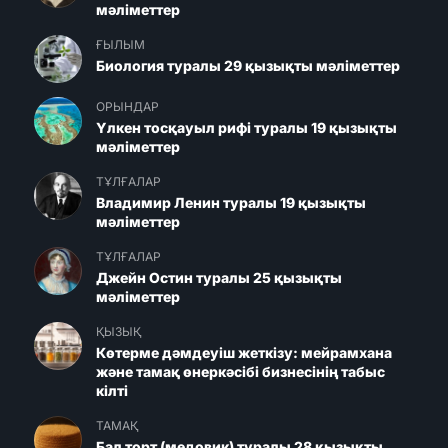
мәліметтер
ҒЫЛЫМ
Биология туралы 29 қызықты мәліметтер
ОРЫНДАР
Үлкен тосқауыл рифі туралы 19 қызықты
мәліметтер
ТҰЛҒАЛАР
Владимир Ленин туралы 19 қызықты
мәліметтер
ТҰЛҒАЛАР
Джейн Остин туралы 25 қызықты
мәліметтер
ҚЫЗЫҚ
Көтерме дәмдеуіш жеткізу: мейрамхана
және тамақ өнеркәсібі бизнесінің табыс
кілті
ТАМАҚ
Бал торт (медовик) туралы 28 қызықты